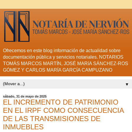
Ofrecemos en este blog información de actualidad sobre
documentación pública y servicios notariales. NOTARIOS
TOMÁS MARCOS MARTÍN, JOSÉ MARíA SÁNCHEZ-ROS
GÓMEZ Y CARLOS MARÍA GARCÍA CAMPUZANO
▼
sábado, 31 de mayo de 2025
EL INCREMENTO DE PATRIMONIO
EN EL IRPF COMO CONSECUENCIA
DE LAS TRANSMISIONES DE
INMUEBLES