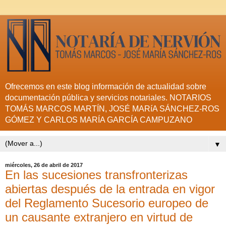
Ofrecemos en este blog información de actualidad sobre
documentación pública y servicios notariales. NOTARIOS
TOMÁS MARCOS MARTÍN, JOSÉ MARíA SÁNCHEZ-ROS
GÓMEZ Y CARLOS MARÍA GARCÍA CAMPUZANO
▼
miércoles, 26 de abril de 2017
En las sucesiones transfronterizas
abiertas después de la entrada en vigor
del Reglamento Sucesorio europeo de
un causante extranjero en virtud de