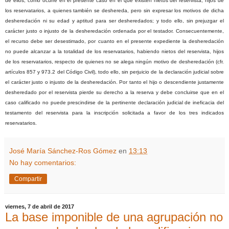
de ellos, como ocurre en el presente caso en el que existen nietos del reservista, hijos de
los reservatarios, a quienes también se deshereda, pero sin expresar los motivos de dicha
desheredación ni su edad y aptitud para ser desheredados; y todo ello, sin prejuzgar el
carácter justo o injusto de la desheredación ordenada por el testador. Consecuentemente,
el recurso debe ser desestimado, por cuanto en el presente expediente la desheredación
no puede alcanzar a la totalidad de los reservatarios, habiendo nietos del reservista, hijos
de los reservatarios, respecto de quienes no se alega ningún motivo de desheredación (cfr.
artículos 857 y 973.2 del Código Civil), todo ello, sin perjuicio de la declaración judicial sobre
el carácter justo o injusto de la desheredación. Por tanto el hijo o descendiente justamente
desheredado por el reservista pierde su derecho a la reserva y debe concluirse que en el
caso calificado no puede prescindirse de la pertinente declaración judicial de ineficacia del
testamento del reservista para la inscripción solicitada a favor de los tres indicados
reservatarios.
José María Sánchez-Ros Gómez
en
13:13
No hay comentarios:
Compartir
viernes, 7 de abril de 2017
La base imponible de una agrupación no