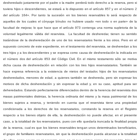
desheredado justamente por el padre o la madre perderá todo derecho a la reserva, pero si
tuviera hijos o descendientes, se estará a lo dispuesto en el artículo 857 y en el número 2
del artículo 164». Por tanto la sucesión en los bienes reservables lo será respecto de
aquellos de los cuales el cónyuge bínubo no hubiere usado «en todo o en parte» de la
facultad de mejorar, lo que hace que el artículo 973 contenga una norma supletoria de la
voluntad legalmente válida del reservista.
La facultad de desheredar, tienen su sentido
tratándose de la desheredación de uno de los reservatarios frente a los otros. Pero en el
supuesto concreto de este expediente, en el testamento del reservista, se desheredan a los
tres hijos y a los descendientes y se expresa como causa de desheredación la indicada en
el número dos del artículo 853 del Código Civil. En el mismo testamento sólo se motiva
dicha causa de desheredación en relación con los tres hijos reservatatarios. También se
hace expresa referencia a la existencia de nietos del testador, hijos de los reservatarios
desheredados, menores de edad, a quienes también se deshereda, pero sin expresar los
motivos de dicha desheredación y sin expresar la edad y, en su caso, aptitud para ser
deheredados. Estando perfectamente diferenciados dentro de la herencia del reservista dos
masas patrimoniales distintas, la herencia ordinaria del mismo y la masa patrimonial de los
bienes sujetos a reserva, y teniendo en cuenta que el reservista tiene una propiedad
condicionada a los derechos de los reservatarios, constando la reserva en el Registro
respecto a los bienes objeto de ella, la desheredación no puede afectar, en el presente
caso, a la totalidad de los reservatarios, pues con ello quedaría truncada la finalidad propia
de la reserva, cual es que los bienes reservables tengan unos determinados beneficiarios,
el grupo de familiares reservatarios, sin que la desheredación pueda alcanzar a la totalidad