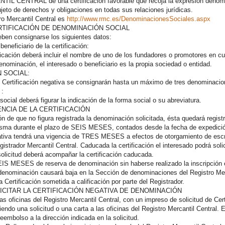
 CENTRAL de una certificación favorable que recoja la expresión denominat
jeto de derechos y obligaciones en todas sus relaciones jurídicas.
ro Mercantil Central es
http://www.rmc.es/DenominacionesSociales.aspx
RTIFICACIÓN DE DENOMINACIÓN SOCIAL
eben consignarse los siguientes datos:
eficiario de la certificación:
ificación deberá incluir el nombre de uno de los fundadores o promotores en c
enominación, el interesado o beneficiario es la propia sociedad o entidad.
 SOCIAL:
e Certificación negativa se consignarán hasta un máximo de tres denominacio
 :
ocial deberá figurar la indicación de la forma social o su abreviatura.
GENCIA DE LA CERTIFICACIÓN
ón de que no figura registrada la denominación solicitada, ésta quedará regis
misma durante el plazo de SEIS MESES, contados desde la fecha de expedici
gativa tendrá una vigencia de TRES MESES a efectos de otorgamiento de escr
gistrador Mercantil Central. Caducada la certificación el interesado podrá sol
olicitud deberá acompañar la certificación caducada.
EIS MESES de reserva de denominación sin haberse realizado la inscripción en
 denominación causará baja en la Sección de denominaciones del Registro Merc
a Certificación sometida a calificación por parte del Registrador.
LICITAR LA CERTIFICACIÓN NEGATIVA DE DENOMINACIÓN
as oficinas del Registro Mercantil Central, con un impreso de solicitud de Cert
iendo una solicitud o una carta a las oficinas del Registro Mercantil Central. 
reembolso a la dirección indicada en la solicitud.