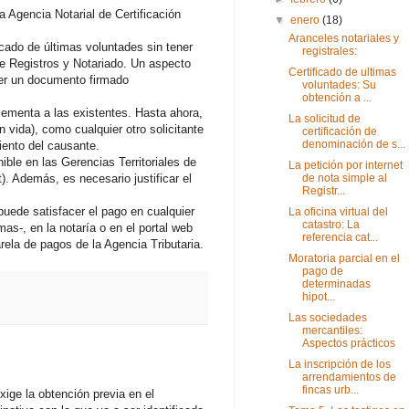
la Agencia Notarial de Certificación
▼
enero
(18)
Aranceles notariales y
ficado de últimas voluntades sin tener
registrales:
de Registros y Notariado. Un aspecto
Certificado de ultimas
ser un documento firmado
voluntades: Su
obtención a ...
ementa a las existentes. Hasta ahora,
La solicitud de
en vida), como cualquier otro solicitante
certificación de
denominación de s...
iento del causante.
ble en las Gerencias Territoriales de
La petición por internet
t). Además, es necesario justificar el
de nota simple al
Registr...
e puede satisfacer el pago en cualquier
La oficina virtual del
catastro: La
mas-, en la notaría o en el portal web
referencia cat...
rela de pagos de la Agencia Tributaria.
Moratoria parcial en el
pago de
determinadas
hipot...
Las sociedades
mercantiles:
Aspectos prácticos
La inscripción de los
arrendamientos de
fincas urb...
xige la obtención previa en el