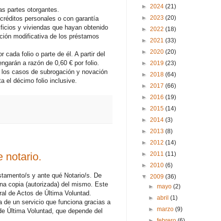
►
2024
(21)
as partes otorgantes.
►
2023
(20)
créditos personales o con garantía
ficios y viviendas que hayan obtenido
►
2022
(18)
ación modificativa de los préstamos
►
2021
(33)
►
2020
(20)
cada folio o parte de él. A partir del
engarán a razón de 0,60 € por folio.
►
2019
(23)
 En los casos de subrogación y novación
►
2018
(64)
a el décimo folio inclusive.
►
2017
(66)
►
2016
(19)
►
2015
(14)
►
2014
(3)
►
2013
(8)
►
2012
(14)
 notario.
►
2011
(11)
►
2010
(6)
stamento/s y ante qué Notario/s. De
▼
2009
(36)
una copia (autorizada) del mismo. Este
►
mayo
(2)
ral de Actos de Última Voluntad.
►
abril
(1)
 de un servicio que funciona gracias a
►
marzo
(9)
 de Última Voluntad, que depende del
►
febrero
(6)