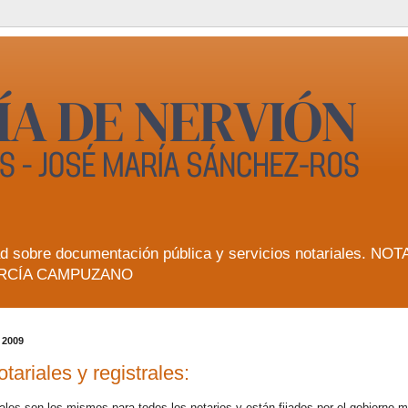
lidad sobre documentación pública y servicios notarial
RCÍA CAMPUZANO
 2009
tariales y registrales:
ales son los mismos para todos los notarios y están fijados por el gobierno 