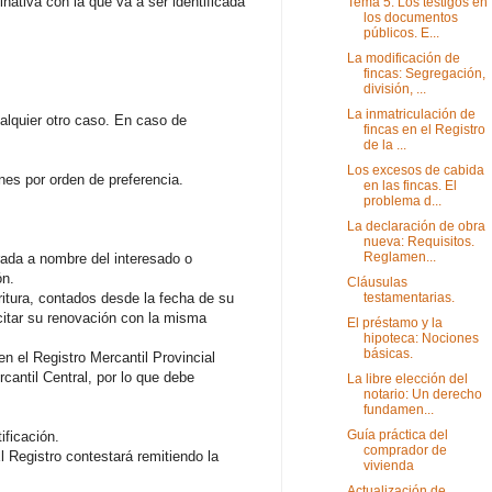
iva con la que va a ser identificada
Tema 5. Los testigos en
los documentos
públicos. E...
La modificación de
fincas: Segregación,
división, ...
La inmatriculación de
ualquier otro caso. En caso de
fincas en el Registro
de la ...
Los excesos de cabida
nes por orden de preferencia.
en las fincas. El
problema d...
La declaración de obra
nueva: Requisitos.
Reglamen...
trada a nombre del interesado o
ón.
Cláusulas
itura, contados desde la fecha de su
testamentarias.
icitar su renovación con la misma
El préstamo y la
hipoteca: Nociones
básicas.
 el Registro Mercantil Provincial
antil Central, por lo que debe
La libre elección del
notario: Un derecho
fundamen...
Guía práctica del
ificación.
comprador de
El Registro contestará remitiendo la
vivienda
Actualización de