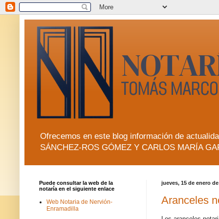
Ofrecemos en este blog información de actua
SÁNCHEZ-ROS GÓMEZ Y CARLOS MARÍA GA
Puede consultar la web de la
jueves, 15 de enero de
notaría en el siguiente enlace
Aranceles no
Web Notaria de Nervión-
Enramadilla
Los aranceles notari