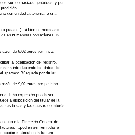
tados son demasiado genéricos, y por
precisión.
d, a una comunidad autónoma, a una
 o paraje...), si bien es necesario
ayuda en numerosas poblaciones un
a razón de 9,02 euros por finca.
itar la localización del registro,
ealiza introduciendo los datos del
 el apartado Búsqueda por titular
a razón de 9,02 euros por petición.
a que dicha expresión pueda ser
ede a disposición del titular de la
e sus fincas y las causas de interés
onsulta a la Dirección General de
facturas,...,podrán ser remitidas a
nfección material de la factura