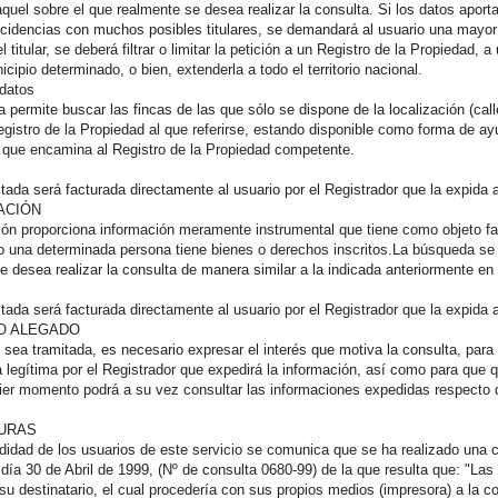
quel sobre el que realmente se desea realizar la consulta. Si los datos apor
ncidencias con muchos posibles titulares, se demandará al usuario una mayor 
l titular, se deberá filtrar o limitar la petición a un Registro de la Propieda
cipio determinado, o bien, extenderla a todo el territorio nacional.
datos
a permite buscar las fincas de las que sólo se dispone de la localización (calle
egistro de la Propiedad al que referirse, estando disponible como forma de 
o que encamina al Registro de la Propiedad competente.
itada será facturada directamente al usuario por el Registrador que la expida 
ACIÓN
ión proporciona información meramente instrumental que tiene como objeto facil
o una determinada persona tiene bienes o derechos inscritos.La búsqueda se r
 se desea realizar la consulta de manera similar a la indicada anteriormente en
itada será facturada directamente al usuario por el Registrador que la expida 
MO ALEGADO
d sea tramitada, es necesario expresar el interés que motiva la consulta, par
a legítima por el Registrador que expedirá la información, así como para que qu
uier momento podrá a su vez consultar las informaciones expedidas respecto d
TURAS
idad de los usuarios de este servicio se comunica que se ha realizado una c
l día 30 de Abril de 1999, (Nº de consulta 0680-99) de la que resulta que: "Las 
 su destinatario, el cual procedería con sus propios medios (impresora) a la co