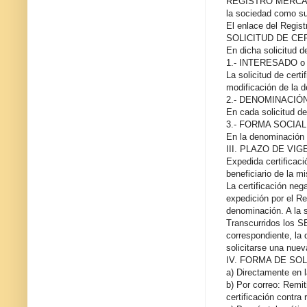
REGISTRO MERCANTIL
la sociedad como su
El enlace del Regist
SOLICITUD DE CE
En dicha solicitud d
1.- INTERESADO o ben
La solicitud de cert
modificación de la d
2.- DENOMINACIÓN
En cada solicitud d
3.- FORMA SOCIAL
En la denominación s
III. PLAZO DE VI
Expedida certificaci
beneficiario de la 
La certificación ne
expedición por el Re
denominación. A la s
Transcurridos los S
correspondiente, la
solicitarse una nuev
IV. FORMA DE SO
a) Directamente en l
b) Por correo: Remit
certificación contra 