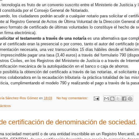
 tecnología es fruto de un convenio suscrito entre el Ministerio de Justicia y 
constituida por el Consejo General de Notariado.
uerdo, los ciudadanos podrán acudir a cualquier notario para solicitar el certi
nte al Registro General de Actos de Última Voluntad de la Dirección General 
uevo formato de certificado de últimas voluntades lo constituye el hecho de 
n firma electrónica).
solicitar el testamento a través de una notaría
es una alternativa que compl
ar el certificado eran la presencial o por correo, tanto el autor del certificado (
mentación necesaria, una vez transcurridos 15 días hábiles desde el fallecim
prescindible pagar una tasa (3,40 euros) a través del formulario 790 (disponi
stros Civiles, en los Registros del Ministerio de Justicia o a través de Interne
rtificación mecánica de la autoliquidación en el banco o caja de ahorros.
posibilita la obtención del certificado a través de las notarías, el solicitant
ros colaboradora en la recaudación tributaria -la práctica totalidad de las mis
sticia, cumplimentando el modelo 790 y realizando el pago a través de la pasa
ría Sánchez-Ros Gómez
en
18:03
No hay comentarios:
ácticos
 de certificación de denominación de sociedad.
na sociedad mercantil o de una entidad inscribible en un Registro Mercantil, e