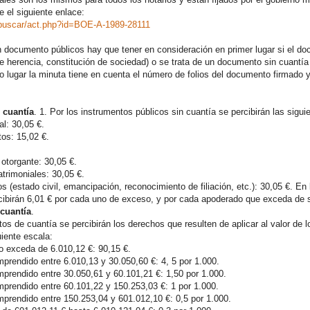
 el siguiente enlace:
/buscar/act.php?id=BOE-A-1989-28111
n documento públicos hay que tener en consideración en primer lugar si el d
de herencia, constitución de sociedad) o se trata de un documento sin cuantía
o lugar la minuta tiene en cuenta el número de folios del documento firmado 
 cuantía
. 1. Por los instrumentos públicos sin cuantía se percibirán las sigu
l: 30,05 €.
tos: 15,02 €.
otorgante: 30,05 €.
trimoniales: 30,05 €.
(estado civil, emancipación, reconocimiento de filiación, etc.): 30,05 €. En
cibirán 6,01 € por cada uno de exceso, y por cada apoderado que exceda de s
cuantía
.
tos de cuantía se percibirán los derechos que resulten de aplicar al valor de 
iente escala:
no exceda de 6.010,12 €: 90,15 €.
prendido entre 6.010,13 y 30.050,60 €: 4, 5 por 1.000.
mprendido entre 30.050,61 y 60.101,21 €: 1,50 por 1.000.
mprendido entre 60.101,22 y 150.253,03 €: 1 por 1.000.
mprendido entre 150.253,04 y 601.012,10 €: 0,5 por 1.000.