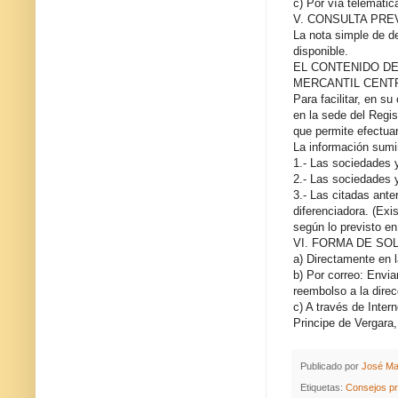
c) Por vía telemátic
V. CONSULTA PRE
La nota simple de d
disponible.
EL CONTENIDO DE
MERCANTIL CENTR
Para facilitar, en s
en la sede del Regis
que permite efectuar
La información sumi
1.- Las sociedades y
2.- Las sociedades y
3.- Las citadas ante
diferenciadora. (Exi
según lo previsto en
VI. FORMA DE SO
a) Directamente en l
b) Por correo: Envia
reembolso a la direc
c) A través de Inter
Principe de Vergara,
Publicado por
José Ma
Etiquetas:
Consejos pr