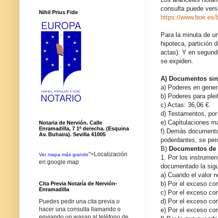
consulta puede verse
Nihil Prius Fide
https://www.boe.es
Para la minuta de u
hipoteca, partición 
actas). Y en segund
se expiden.
A) Documentos sin
a) Poderes en genera
b) Poderes para plei
c) Actas: 36,06 €.
d) Testamentos, por 
e) Capitulaciones ma
Notaria de Nervión. Calle
Enramadilla, 7 1º derecha. (Esquina
f) Demás documentos 
Av. Buhaira). Sevilla 41005
poderdantes, se per
B)
Documentos de 
">Localización
Ver mapa más grande
1. Por los instrumen
en google map
documentado la sigu
a) Cuando el valor 
b) Por el exceso com
Cita Previa Notaría de Nervión-
Enramadilla
c) Por el exceso co
d) Por el exceso co
Puedes pedir una cita previa o
hacer una consulta llamando o
e) Por el exceso co
enviando un wasap al teléfono de