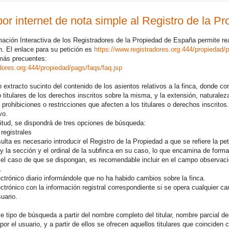
por internet de nota simple al Registro de la Pr
mación Interactiva de los Registradores de la Propiedad de España permite rea
n. El enlace para su petición es
https://www.registradores.org:444/propiedad/
más precuentes:
dores.org:444/propiedad/pags/faqs/faq.jsp
 extracto sucinto del contenido de los asientos relativos a la finca, donde con
r o titulares de los derechos inscritos sobre la misma, y la extensión, natural
 prohibiciones o restricciones que afecten a los titulares o derechos inscritos.
vo.
icitud, se dispondrá de tres opciones de búsqueda:
registrales
ulta es necesario introducir el Registro de la Propiedad a que se refiere la p
a, y la sección y el ordinal de la subfinca en su caso, lo que encamina de forma
 el caso de que se dispongan, es recomendable incluir en el campo observacion
.
ectrónico diario informándole que no ha habido cambios sobre la finca.
ctrónico con la información registral correspondiente si se opera cualquier camb
uario.
e tipo de búsqueda a partir del nombre completo del titular, nombre parcial de
por el usuario, y a partir de ellos se ofrecen aquellos titulares que coinciden