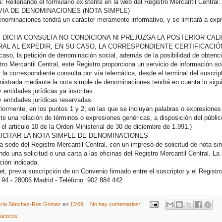
a: Rellenando el formulario existente en la web del Registro Mercantil Central.
VIA DE DENOMINACIONES (NOTA SIMPLE)
enominaciones tendrá un carácter meramente informativo, y se limitará a expr
 DICHA CONSULTA NO CONDICIONA NI PREJUZGA LA POSTERIOR CAL
AL AL EXPEDIR, EN SU CASO, LA CORRESPONDIENTE CERTIFICACIÓ
u caso, la petición de denominación social, además de la posibilidad de obten
tro Mercantil Central, este Registro proporciona un servicio de información 
 la correspondiente consulta por vía telemática, desde el terminal del suscript
nistrada mediante la nota simple de denominaciones tendrá en cuenta lo sigu
 entidades jurídicas ya inscritas.
 entidades jurídicas reservadas.
riormente, en los puntos 1 y 2, en las que se incluyan palabras o expresiones
ste una relación de términos o expresiones genéricas, a disposición del público
 el articulo 10 de la Orden Ministerial de 30 de diciembre de 1.991.)
LICITAR LA NOTA SIMPLE DE DENOMINACIONES
a sede del Registro Mercantil Central, con un impreso de solicitud de nota s
ndo una solicitud o una carta a las oficinas del Registro Mercantil Central. La
ción indicada.
net, previa suscripción de un Convenio firmado entre el suscriptor y el Registro
 94 - 28006 Madrid - Teléfono: 902 884 442
ría Sánchez-Ros Gómez
en
13:09
No hay comentarios:
ácticos