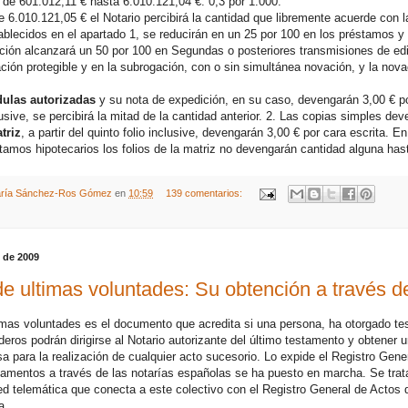
 de 601.012,11 € hasta 6.010.121,04 €: 0,3 por 1.000.
 6.010.121,05 € el Notario percibirá la cantidad que libremente acuerde con l
blecidos en el apartado 1, se reducirán en un 25 por 100 en los préstamos y 
cción alcanzará un 50 por 100 en Segundas o posteriores transmisiones de edi
ación protegible y en la subrogación, con o sin simultánea novación, y la nov
dulas autorizadas
y su nota de expedición, en su caso, devengarán 3,00 € por 
usive, se percibirá la mitad de la cantidad anterior. 2. Las copias simples dev
triz
, a partir del quinto folio inclusive, devengarán 3,00 € por cara escrita.
tamos hipotecarios los folios de la matriz no devengarán cantidad alguna hast
ría Sánchez-Ros Gómez
en
10:59
139 comentarios:
o de 2009
de ultimas voluntades: Su obtención a través de
timas voluntades es el documento que acredita si una persona, ha otorgado te
deros podrán dirigirse al Notario autorizante del último testamento y obtener 
 para la realización de cualquier acto sucesorio. Lo expide el Registro Gene
tamentos a través de las notarías españolas se ha puesto en marcha. Se trata
red telemática que conecta a este colectivo con el Registro General de Actos
a.