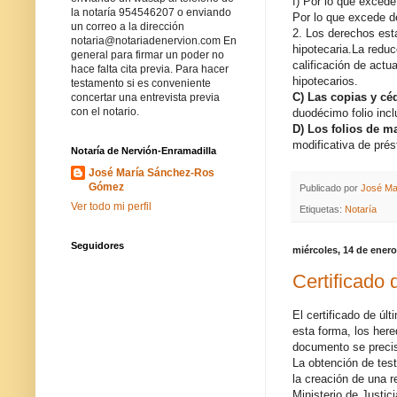
f) Por lo que excede
la notaría 954546207 o enviando
Por lo que excede de
un correo a la dirección
2. Los derechos esta
notaria@notariadenervion.com En
hipotecaria.La redu
general para firmar un poder no
calificación de actu
hace falta cita previa. Para hacer
hipotecarios.
testamento si es conveniente
C) Las copias y cé
concertar una entrevista previa
con el notario.
duodécimo folio incl
D) Los folios de ma
modificativa de prés
Notaría de Nervión-Enramadilla
José María Sánchez-Ros
Gómez
Publicado por
José Ma
Ver todo mi perfil
Etiquetas:
Notaría
Seguidores
miércoles, 14 de ener
Certificado 
El certificado de úl
esta forma, los here
documento se precisa
La obtención de tes
la creación de una 
Ministerio de Justici