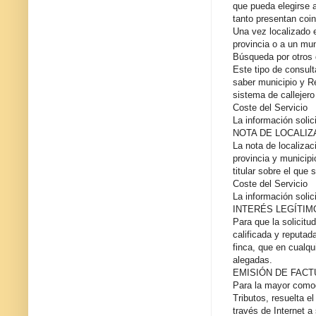
que pueda elegirse a
tanto presentan coi
Una vez localizado e
provincia o a un muni
Búsqueda por otros 
Este tipo de consult
saber municipio y R
sistema de callejer
Coste del Servicio
La información solic
NOTA DE LOCALIZ
La nota de localizac
provincia y municipi
titular sobre el que
Coste del Servicio
La información solic
INTERÉS LEGÍTI
Para que la solicitu
calificada y reputad
finca, que en cualq
alegadas.
EMISIÓN DE FAC
Para la mayor comod
Tributos, resuelta e
través de Internet a