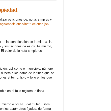
opiedad.
lizar peticiones de: notas simples y
pags/condiciones/instrucciones.jsp
ste la identificación de la misma, la
eza y limitaciones de éstos. Asimismo,
 El valor de la nota simple es
etición, así como el municipio, número
 directa a los datos de la finca que se
es el tomo, libro y folio en los que
io en el folio registral o finca
l mismo o por NIF del titular. Estos
 con los parámetros fijados, de forma