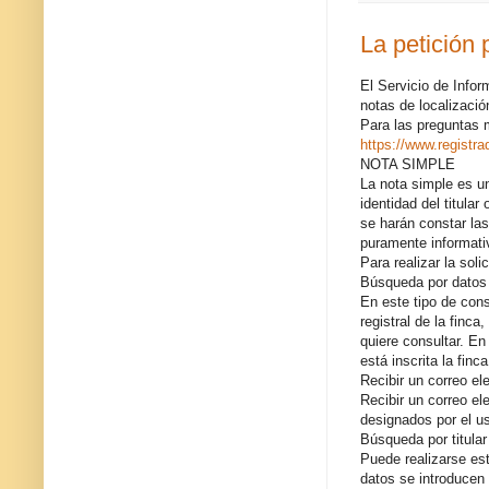
La petición 
El Servicio de Infor
notas de localizació
Para las preguntas 
https://www.registra
NOTA SIMPLE
La nota simple es un
identidad del titula
se harán constar las
puramente informati
Para realizar la sol
Búsqueda por datos 
En este tipo de cons
registral de la finc
quiere consultar. En
está inscrita la finca
Recibir un correo el
Recibir un correo ele
designados por el us
Búsqueda por titular
Puede realizarse est
datos se introducen 