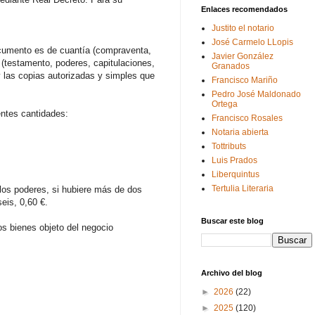
Enlaces recomendados
Justito el notario
José Carmelo LLopis
ocumento es de cuantía (compraventa,
Javier González
 (testamento, poderes, capitulaciones,
Granados
y las copias autorizadas y simples que
Francisco Mariño
Pedro José Maldonado
Ortega
ientes cantidades:
Francisco Rosales
Notaria abierta
Tottributs
Luis Prados
Liberquintus
Tertulia Literaria
 los poderes, si hubiere más de dos
eis, 0,60 €.
Buscar este blog
los bienes objeto del negocio
Archivo del blog
►
2026
(22)
►
2025
(120)