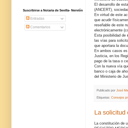
El desarrollo de esta
(ANCERT), sociedad 
Suscribirse a Notaria de Sevilla- Nervión
En virtud de este ac
Entradas
que acudir físicame
reseñable de este n
Comentarios
electrónicamente (co
Esta posibilidad de
las vías para solicit
que aportara la docu
En ambos casos es im
Justicia, en los Regi
pago de la tasa o ce
Con la nueva vía que 
banco o caja de ahor
del Ministerio de Ju
Publicado por
José Ma
Etiquetas:
Consejos pr
La solicitud
La constitución de u