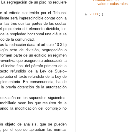
: La segregación de un piso no requiere
valores catastrales
 al criterio sostenido por el Tribunal
►
2008
(1)
iente será imprescindible contar con la
en las tres quintas partes de las cuotas
 propietario del elemento dividido, los
 de la propiedad horizontal una cláusula
erdo de la comunidad.
 la redacción dada al artículo 10.3.b)
algún acto de división, segregación o
 formen parte de un edificio en régimen
 preventiva que asegure su adecuación a
 inciso final del párrafo primero de la
 texto refundido de la Ley de Suelo»
aprueba el texto refundido de la Ley de
plementaria. En consecuencia, ha de
la previa obtención de la autorización
torización en los supuestos siguientes:
mobiliario sean los que resulten de la
uando la modificación del complejo no
ón objeto de análisis, que se pueden
o, por el que se aprueban las normas