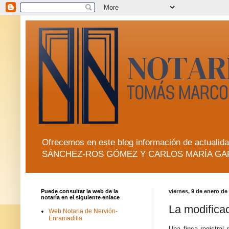
Ofrecemos en este blog información de actua
SÁNCHEZ-ROS GÓMEZ Y CARLOS MARÍA GA
Puede consultar la web de la
viernes, 9 de enero de
notaría en el siguiente enlace
La modificac
Web Notaria de Nervión-
Enramadilla
Una finca registral