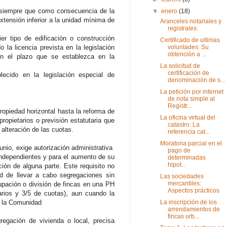
s, siempre que como consecuencia de la
▼
enero
(18)
extensión inferior a la unidad mínima de
Aranceles notariales y
registrales:
er tipo de edificación o construcción
Certificado de ultimas
 la licencia prevista en la legislación
voluntades: Su
obtención a ...
 en el plazo que se establezca en la
La solicitud de
certificación de
lecido en la legislación especial de
denominación de s...
La petición por internet
de nota simple al
Registr...
opiedad horizontal hasta la reforma de
La oficina virtual del
ropietarios o previsión estatutaria que
catastro: La
alteración de las cuotas.
referencia cat...
Moratoria parcial en el
junio, exige autorización administrativa
pago de
 independientes y para el aumento de su
determinadas
hipot...
ión de alguna parte. Este requisito no
dad de llevar a cabo segregaciones sin
Las sociedades
mercantiles:
rupación o división de fincas en una PH
Aspectos prácticos
tarios y 3/5 de cuotas), aun cuando la
e la Comunidad
La inscripción de los
arrendamientos de
fincas urb...
egación de vivienda o local, precisa