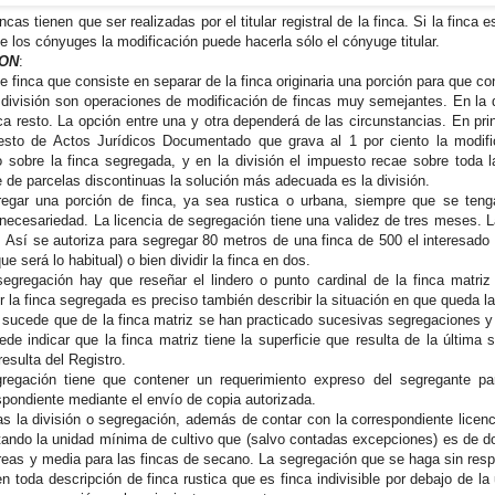
cas tienen que ser realizadas por el titular registral de la finca. Si la finca e
 los cónyuges la modificación puede hacerla sólo el cónyuge titular.
ION
:
e finca que consiste en separar de la finca originaria una porción para que co
 división son operaciones de modificación de fincas muy semejantes. En la d
ca resto. La opción entre una y otra dependerá de las circunstancias. En pri
esto de Actos Jurídicos Documentado que grava al 1 por ciento la modific
 sobre la finca segregada, y en la división el impuesto recae sobre toda l
 de parcelas discontinuas la solución más adecuada es la división.
egar una porción de finca, ya sea rustica o urbana, siempre que se tenga
necesariedad. La licencia de segregación tiene una validez de tres meses. La
al: Así se autoriza para segregar 80 metros de una finca de 500 el interesad
e será lo habitual) o bien dividir la finca en dos.
segregación hay que reseñar el lindero o punto cardinal de la finca matri
r la finca segregada es preciso también describir la situación en que queda 
s sucede que de la finca matriz se han practicado sucesivas segregaciones y 
de indicar que la finca matriz tiene la superficie que resulta de la última
resulta del Registro.
gregación tiene que contener un requerimiento expreso del segregante par
pondiente mediante el envío de copia autorizada.
cas la división o segregación, además de contar con la correspondiente licen
ando la unidad mínima de cultivo que (salvo contadas excepciones) es de do
reas y media para las fincas de secano. La segregación que se haga sin respe
n toda descripción de finca rustica que es finca indivisible por debajo de l