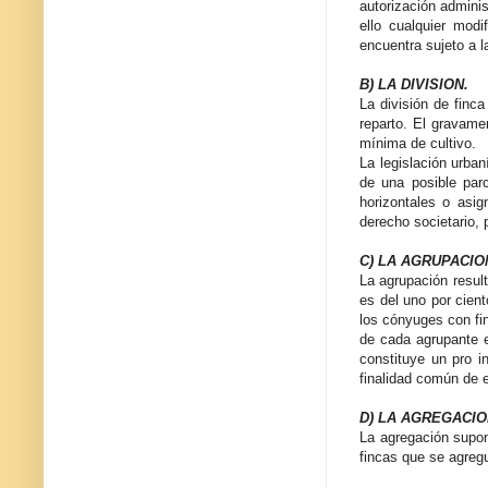
autorización adminis
ello cualquier mod
encuentra sujeto a l
B) LA DIVISION.
La división de finca
reparto. El gravamen
mínima de cultivo.
La legislación urban
de una posible parc
horizontales o asig
derecho societario, 
C) LA AGRUPACIO
La agrupación resul
es del uno por cient
los cónyuges con fin
de cada agrupante e
constituye un pro i
finalidad común de 
D) LA AGREGACIO
La agregación supon
fincas que se agregu