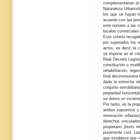
complementarias al 
Naturaleza Urbaníst
los que se hayan h
acuerdo con las pre
este número a las su
locales comerciales
Este criterio recogi
por superados los re
actos, es decir, la 
se impone en el cita
Real Decreto Legisla
constitución o modi
rehabilitación, reg
final decimonovena 
dada la estrecha re
conjunto inmobiliari
propiedad horizontal
se derive un increme
Por tanto, es la pro
ambos supuestos y e
renovación urbanas)
derechos vinculados
propietario (texto 
puramente civil. Lo
que establece que «l