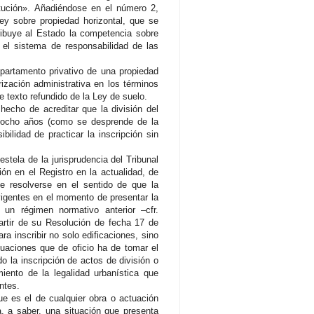
itución». Añadiéndose en el número 2,
Ley sobre propiedad horizontal, que se
tribuye al Estado la competencia sobre
y el sistema de responsabilidad de las
epartamento privativo de una propiedad
rización administrativa en los términos
 texto refundido de la Ley de suelo.
hecho de acreditar que la división del
e ocho años (como se desprende de la
ibilidad de practicar la inscripción sin
stela de la jurisprudencia del Tribunal
ón en el Registro en la actualidad, de
be resolverse en el sentido de que la
 vigentes en el momento de presentar la
 un régimen normativo anterior –cfr.
partir de su Resolución de fecha 17 de
ra inscribir no solo edificaciones, sino
tuaciones que de oficio ha de tomar el
do la inscripción de actos de división o
ento de la legalidad urbanística que
ntes.
ue es el de cualquier obra o actuación
a, a saber, una situación que presenta