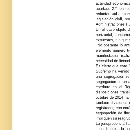
actividad económica
apartado 2.º, en re
redactan «al amparo
legislación civil, 
Administraciones Pú
En el caso objeto d
horizontal, concurr
expuestos, sin que 
No obstante lo ante
elemento número tr
manifestación realiz
necesidad de licenci
Es cierto que este C
Supremo ha venido s
una segregación rea
segregación es un a
escritura en el Re
disposiciones trans
octubre de 2014 ha a
también divisiones 
registrador, con car
segregación de fin
impliquen su reagrup
La jurisprudencia h
ilegal frente a la 