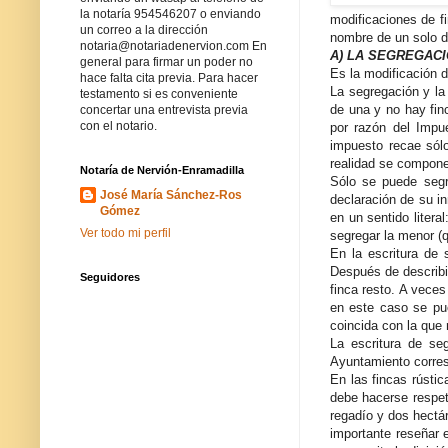
la notaría 954546207 o enviando
modificaciones de fin
un correo a la dirección
nombre de un solo de
notaria@notariadenervion.com En
A) LA SEGREGAC
general para firmar un poder no
Es la modificación d
hace falta cita previa. Para hacer
La segregación y la
testamento si es conveniente
de una y no hay fin
concertar una entrevista previa
con el notario.
por razón del Impu
impuesto recae sólo
realidad se compone
Notaría de Nervión-Enramadilla
Sólo se puede segr
José María Sánchez-Ros
declaración de su in
Gómez
en un sentido liter
Ver todo mi perfil
segregar la menor (qu
En la escritura de 
Después de describi
Seguidores
finca resto. A vece
en este caso se pue
coincida con la que 
La escritura de se
Ayuntamiento corres
En las fincas rústi
debe hacerse respet
regadío y dos hectá
importante reseñar e