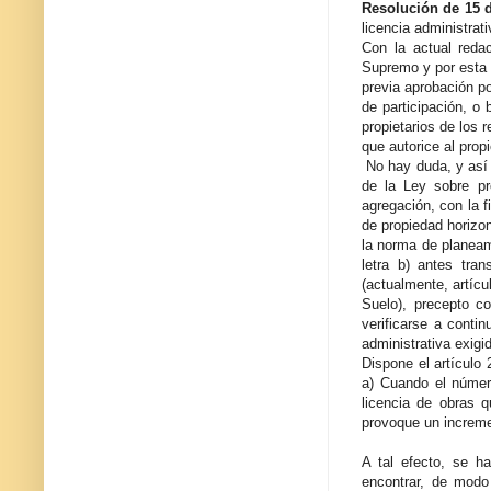
Resolución de 15 d
licencia administrat
Con la actual redac
Supremo y por esta D
previa aprobación po
de participación, o 
propietarios de los 
que autorice al prop
No hay duda, y así 
de la Ley sobre pr
agregación, con la f
de propiedad horizon
la norma de planeami
letra b) antes tra
(actualmente, artícu
Suelo), precepto c
verificarse a conti
administrativa exigid
Dispone el artículo
a) Cuando el número
licencia de obras q
provoque un increme
A tal efecto, se h
encontrar, de modo