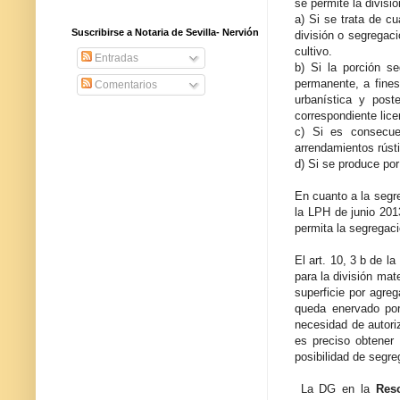
se permite la divisi
a) Si se trata de c
Suscribirse a Notaria de Sevilla- Nervión
división o segregaci
cultivo.
Entradas
b) Si la porción s
permanente, a fines
Comentarios
urbanística y post
correspondiente lice
c) Si es consecuen
arrendamientos rúst
d) Si se produce po
En cuanto a la segr
la LPH de junio 2013
permita la segregac
El art. 10, 3 b de l
para la división mat
superficie por agre
queda enervado por 
necesidad de autoriz
es preciso obtener 
posibilidad de segre
La DG en la
Res