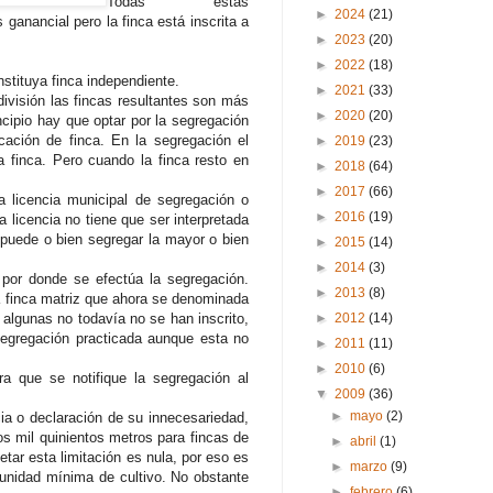
Todas estas
►
2024
(21)
s ganancial pero la finca está inscrita a
►
2023
(20)
►
2022
(18)
nstituya finca independiente.
►
2021
(33)
ivisión las fincas resultantes son más
►
2020
(20)
ncipio hay que optar por la segregación
ación de finca. En la segregación el
►
2019
(23)
a finca. Pero cuando la finca resto en
►
2018
(64)
►
2017
(66)
 licencia municipal de segregación o
►
2016
(19)
 licencia no tiene que ser interpretada
o puede o bien segregar la mayor o bien
►
2015
(14)
►
2014
(3)
z por donde se efectúa la segregación.
►
2013
(8)
la finca matriz que ahora se denominada
algunas no todavía no se han inscrito,
►
2012
(14)
 segregación practicada aunque esta no
►
2011
(11)
►
2010
(6)
a que se notifique la segregación al
▼
2009
(36)
►
mayo
(2)
cia o declaración de su innecesariedad,
s mil quinientos metros para fincas de
►
abril
(1)
tar esta limitación es nula, por eso es
►
marzo
(9)
a unidad mínima de cultivo. No obstante
►
febrero
(6)