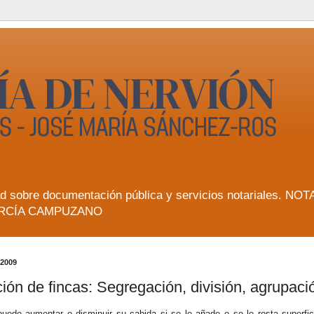
lidad sobre documentación pública y servicios notarial
RCÍA CAMPUZANO
 2009
ión de fincas: Segregación, división, agrupaci
 puede aumentar o disminuir su cabida si se le añade o se le resta superfi