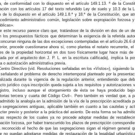
, de conformidad con lo dispuesto en el artículo 149.1.13. ª de la Const
lación con los artículos 17 del texto refundido Ley de suelo y 10.3 de la 
 de lo dispuesto en el artículo 149.1.8.ª y 18.ª de la Constitución, que a
procedimiento administrativo común, legislación sobre expropiación forzosa 
blicas».
e este recurso parece claro que, tratándose de la división en dos de un d
en los presupuestos fácticos que determinan la exigencia de la referida auto
concurran ninguna de las dos excepciones contempladas en el artículo 26.6 de
rior, procede cuestionarse ahora si, como plantea el notario recurrente, el 
es de la propiedad horizontal en dos tuvo físicamente lugar hace más d
ada por el arquitecto don J. P. L. en la escritura calificada), implica la pos
a o autorización administrativa previa.
entro Directivo (vid. Resoluciones señaladas en los «Vistos»), siguiendo la e
eñalando el problema de derecho intertemporal planteado por la presentaci
lizada durante la vigencia de la regulación anterior, entendiendo que de
cto jurídico cuya inscripción queda sujeta a los requisitos y autorizaciones
gistro, incluso aunque el otorgamiento de ésta se haya producido bajo
itorias tercera y cuarta del Código Civil–. Pero también es verdad que, a 
dmitido la analogía en la admisión de la vía de la prescripción acreditada pa
o segregaciones antiguas, aplicable también en cuanto a las cautelas y ac
ácter previo y posterior a la práctica del asiento. De esta forma se ha admiti
cas respecto de los cuales ya no procede adoptar medidas de restablecimi
ación forzosa, por haber transcurrido los plazos de prescripción correspondie
a reconocido el hecho de que las segregaciones sigan el régimen general q
que no puedan adoptarse medidas de restauración de la legalidad urbanístic