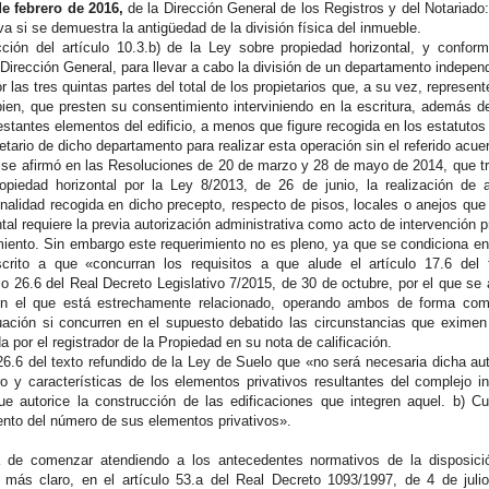
e febrero de 2016,
de la Dirección General de los Registros y del Notariado
iva si se demuestra la antigüedad de la división física del inmueble.
ción del artículo 10.3.b) de la Ley sobre propiedad horizontal, y conforme
irección General, para llevar a cabo la división de un departamento independ
r las tres quintas partes del total de los propietarios que, a su vez, represent
bien, que presten su consentimiento interviniendo en la escritura, además del
restantes elementos del edificio, a menos que figure recogida en los estatutos
ietario de dicho departamento para realizar esta operación sin el referido acu
se afirmó en las Resoluciones de 20 de marzo y 28 de mayo de 2014, que tras
opiedad horizontal por la Ley 8/2013, de 26 de junio, la realización de 
inalidad recogida en dicho precepto, respecto de pisos, locales o anejos que
tal requiere la previa autorización administrativa como acto de intervención
ento. Sin embargo este requerimiento no es pleno, ya que se condiciona en el
nscrito a que «concurran los requisitos a que alude el artículo 17.6 del
lo 26.6 del Real Decreto Legislativo 7/2015, de 30 de octubre, por el que se 
on el que está estrechamente relacionado, operando ambos de forma com
nuación si concurren en el supuesto debatido las circunstancias que eximen 
a por el registrador de la Propiedad en su nota de calificación.
 26.6 del texto refundido de la Ley de Suelo que «no será necesaria dicha au
 y características de los elementos privativos resultantes del complejo in
ue autorice la construcción de las edificaciones que integren aquel. b) C
nto del número de sus elementos privativos».
a de comenzar atendiendo a los antecedentes normativos de la disposici
 más claro, en el artículo 53.a del Real Decreto 1093/1997, de 4 de juli