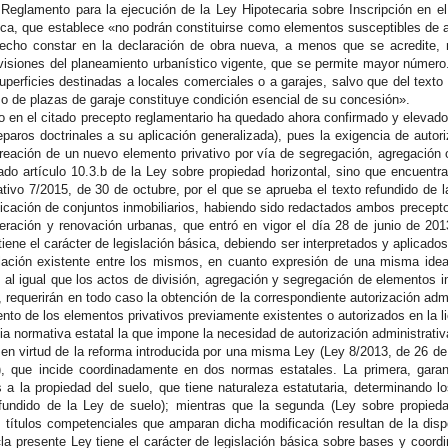
Reglamento para la ejecución de la Ley Hipotecaria sobre Inscripción en e
ica, que establece «no podrán constituirse como elementos susceptibles de
echo constar en la declaración de obra nueva, a menos que se acredite, 
visiones del planeamiento urbanístico vigente, que se permite mayor número.
perficies destinadas a locales comerciales o a garajes, salvo que del texto 
 o de plazas de garaje constituye condición esencial de su concesión».
do en el citado precepto reglamentario ha quedado ahora confirmado y elevado
paros doctrinales a su aplicación generalizada), pues la exigencia de autori
creación de un nuevo elemento privativo por vía de segregación, agregación o
do artículo 10.3.b de la Ley sobre propiedad horizontal, sino que encuentra 
tivo 7/2015, de 30 de octubre, por el que se aprueba el texto refundido de l
ficación de conjuntos inmobiliarios, habiendo sido redactados ambos precepto
eneración y renovación urbanas, que entró en vigor el día 28 de junio de 20
tiene el carácter de legislación básica, debiendo ser interpretados y aplica
lación existente entre los mismos, en cuanto expresión de una misma idea:
o al igual que los actos de división, agregación y segregación de elementos i
, requerirán en todo caso la obtención de la correspondiente autorización ad
nto de los elementos privativos previamente existentes o autorizados en la li
pia normativa estatal la que impone la necesidad de autorización administrati
n virtud de la reforma introducida por una misma Ley (Ley 8/2013, de 26 de j
, que incide coordinadamente en dos normas estatales. La primera, garanti
 a la propiedad del suelo, que tiene naturaleza estatutaria, determinando l
refundido de la Ley de suelo); mientras que la segunda (Ley sobre propied
s títulos competenciales que amparan dicha modificación resultan de la dis
a presente Ley tiene el carácter de legislación básica sobre bases y coordin