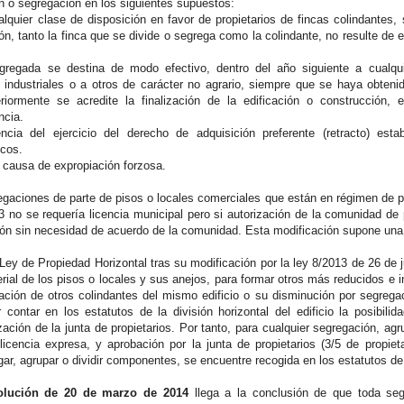
ón o segregación en los siguientes supuestos:
ualquier clase de disposición en favor de propietarios de fincas colindante
ón, tanto la finca que se divide o segrega como la colindante, no resulte de 
egregada se destina de modo efectivo, dentro del año siguiente a cualqui
 industriales o a otros de carácter no agrario, siempre que se haya obtenido
eriormente se acredite la finalización de la edificación o construcción,
ncia.
cia del ejercicio del derecho de adquisición preferente (retracto) estab
icos.
r causa de expropiación forzosa.
egaciones de parte de pisos o locales comerciales que están en régimen de pr
 no se requería licencia municipal pero si autorización de la comunidad de p
ión sin necesidad de acuerdo de la comunidad. Esta modificación supone una 
a Ley de Propiedad Horizontal tras su modificación por la ley 8/2013 de 26 de 
erial de los pisos o locales y sus anejos, para formar otros más reducidos e
gación de otros colindantes del mismo edificio o su disminución por segregac
contar en los estatutos de la división horizontal del edificio la posibili
ación de la junta de propietarios. Por tanto, para cualquier segregación, ag
licencia expresa, y aprobación por la junta de propietarios (3/5 de propie
gar, agrupar o dividir componentes, se encuentre recogida en los estatutos d
olución de 20 de marzo de 2014
llega a la conclusión de que toda segr