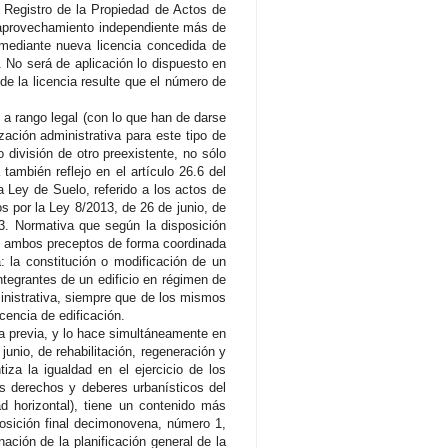
l Registro de la Propiedad de Actos de
 aprovechamiento independiente más de
mediante nueva licencia concedida de
 No será de aplicación lo dispuesto en
de la licencia resulte que el número de
 a rango legal (con lo que han de darse
zación administrativa para este tipo de
 división de otro preexistente, no sólo
también reflejo en el artículo 26.6 del
a Ley de Suelo, referido a los actos de
s por la Ley 8/2013, de 26 de junio, de
13. Normativa que según la disposición
dos ambos preceptos de forma coordinada
 la constitución o modificación de un
ntegrantes de un edificio en régimen de
ministrativa, siempre que de los mismos
cencia de edificación.
va previa, y lo hace simultáneamente en
unio, de rehabilitación, regeneración y
za la igualdad en el ejercicio de los
os derechos y deberes urbanísticos del
ad horizontal), tiene un contenido más
posición final decimonovena, número 1,
ación de la planificación general de la