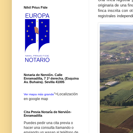
originaria de una fi
Nihil Prius Fide
finca inscrita con o
registrales independ
Notaria de Nervión. Calle
Enramadilla, 7 1º derecha. (Esquina
Av. Buhaira). Sevilla 41005
">Localización
Ver mapa más grande
en google map
Cita Previa Notaría de Nervión-
Enramadilla
Puedes pedir una cita previa o
hacer una consulta llamando o
enviando un wasap al teléfono de