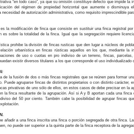
trativa “en todo caso”, ya que su omisión constituye defecto que impide la in
ificación del régimen de propiedad horizontal que aumente o disminuya e
a necesidad de autorización administrativa, como requisito imprescindible para
 es la modificación de finca que consiste en sustituir una finca registral po
 es sobre la totalidad de la finca. Igual que la segregación requiere licenc
ística prohibe la división de fincas rusticas que den lugar a núcleos de pob
elación urbanística en fincas rústicas aquellos en los que, mediante la i
naciones de uso o cuotas en pro indiviso de un terreno, fincas, parcelas,
puedan existir diversos titulares a los que corresponde el uso individualizado
N:
ta de la fusión de dos o más fincas registrales que se reúnen para formar 
o. Puede agruparse fincas de distintos propietarios o con distinto carácter, 
cas privativas de uno sólo de ellos, en estos casos de debe precisar en la ag
n la finca resultante de la agrupación. Así si A y B aportan cada una finca
ndiviso del 50 por ciento. También cabe la posibilidad de agrupar fincas 
explotación.
N.
e añadir a una finca inscrita una finca o porción segregada de otra finca. L
en, no puede ser superior a la quinta parte de la finca receptora de la agrega