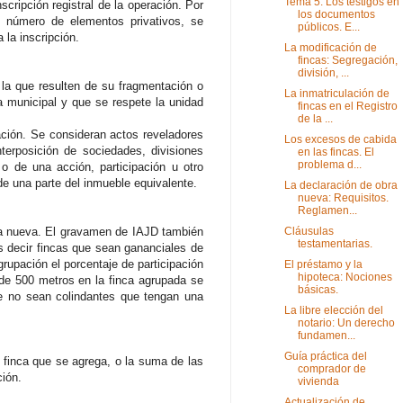
Tema 5. Los testigos en
scripción registral de la operación. Por
los documentos
l número de elementos privativos, se
públicos. E...
 la inscripción.
La modificación de
fincas: Segregación,
división, ...
r la que resulten de su fragmentación o
La inmatriculación de
ia municipal y que se respete la unidad
fincas en el Registro
de la ...
lación. Se consideran actos reveladores
Los excesos de cabida
nterposición de sociedades, divisiones
en las fincas. El
problema d...
 o de una acción, participación u otro
 de una parte del inmueble equivalente.
La declaración de obra
nueva: Requisitos.
Reglamen...
una nueva. El gravamen de IAJD también
Cláusulas
testamentarias.
es decir fincas que sean gananciales de
rupación el porcentaje de participación
El préstamo y la
hipoteca: Nociones
 de 500 metros en la finca agrupada se
básicas.
que no sean colindantes que tengan una
La libre elección del
notario: Un derecho
fundamen...
Guía práctica del
a finca que se agrega, o la suma de las
comprador de
ción.
vivienda
Actualización de