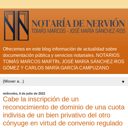
Ofrecemos en este blog información de actualidad sobre
documentación pública y servicios notariales. NOTARIOS
TOMÁS MARCOS MARTÍN, JOSÉ MARíA SÁNCHEZ-ROS
GÓMEZ Y CARLOS MARÍA GARCÍA CAMPUZANO
▼
miércoles, 6 de julio de 2022
Cabe la inscripción de un
reconocimiento de dominio de una cuota
indivisa de un bien privativo del otro
cónyuge en virtud de convenio regulado