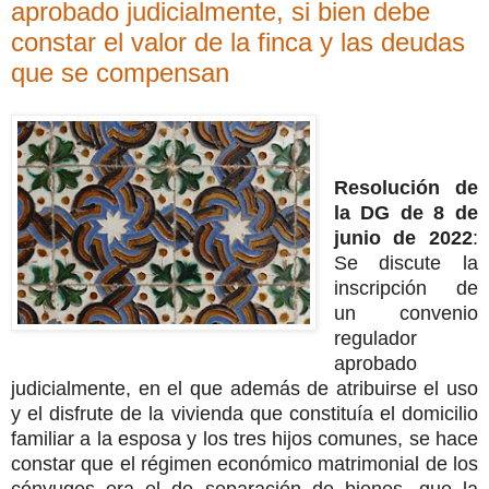
aprobado judicialmente, si bien debe
constar el valor de la finca y las deudas
que se compensan
Resolución de
la DG de 8 de
junio de 2022
:
Se discute la
inscripción de
un convenio
regulador
aprobado
judicialmente, en el que además de atribuirse el uso
y el disfrute de la vivienda que constituía el domicilio
familiar a la esposa y los tres hijos comunes, se hace
constar que el régimen económico matrimonial de los
cónyuges era el de separación de bienes, que la