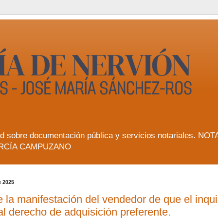
lidad sobre documentación pública y servicios notarial
RCÍA CAMPUZANO
e 2025
e la manifestación del vendedor de que el inqui
l derecho de adquisición preferente.