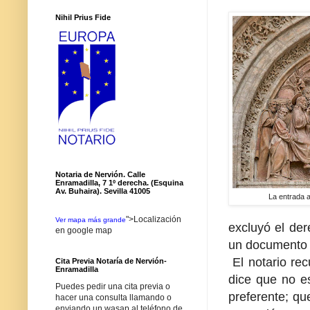
Nihil Prius Fide
Notaria de Nervión. Calle
Enramadilla, 7 1º derecha. (Esquina
Av. Buhaira). Sevilla 41005
La entrada a
">Localización
Ver mapa más grande
excluyó el der
en google map
un documento 
El notario rec
Cita Previa Notaría de Nervión-
Enramadilla
dice que no es
Puedes pedir una cita previa o
preferente; qu
hacer una consulta llamando o
enviando un wasap al teléfono de