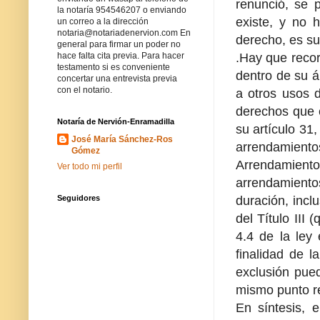
renunció, se p
la notaría 954546207 o enviando
existe, y no 
un correo a la dirección
notaria@notariadenervion.com En
derecho, es su
general para firmar un poder no
.Hay que recor
hace falta cita previa. Para hacer
testamento si es conveniente
dentro de su á
concertar una entrevista previa
con el notario.
a otros usos d
derechos que e
Notaría de Nervión-Enramadilla
su artículo 31,
José María Sánchez-Ros
arrendamiento
Gómez
Arrendamientos
Ver todo mi perfil
arrendamiento
duración, incl
Seguidores
del Título III 
4.4 de la ley
finalidad de l
exclusión pued
mismo punto re
En síntesis, 