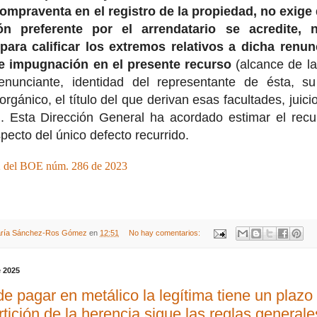
compraventa en el registro de la propiedad, no exige
ón preferente por el arrendatario se acredite, n
ara calificar los extremos relativos a dicha renunc
de impugnación en el presente recurso
(alcance de la
enunciante, identidad del representante de ésta, 
rgánico, el título del que derivan esas facultades, juicio
). Esta Dirección General ha acordado estimar el recur
ecto del único defecto recurrido.
2 del BOE núm. 286 de 2023
ría Sánchez-Ros Gómez
en
12:51
No hay comentarios:
e 2025
de pagar en metálico la legítima tiene un plaz
artición de la herencia sigue las reglas generale