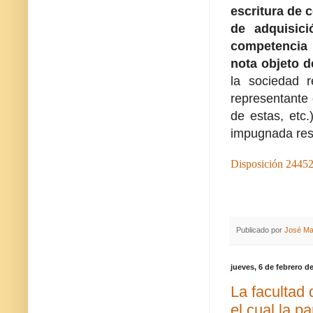
escritura de 
de adquisici
competencia p
nota objeto 
la sociedad r
representante o
de estas, etc.
impugnada resp
Disposición 2445
Publicado por
José Ma
jueves, 6 de febrero d
La facultad 
el cual la p