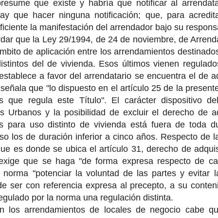
resume que existe y habría que notificar al arrendata
hay que hacer ninguna notificación; que, para acredi
ficiente la manifestación del arrendador bajo su respons
dar que la Ley 29/1994, de 24 de noviembre, de Arrend
mbito de aplicación entre los arrendamientos destinados
istintos del de vivienda. Esos últimos vienen regulados 
stablece a favor del arrendatario se encuentra el de ad
 señala que "lo dispuesto en el artículo 25 de la present
s que regula este Título". El carácter dispositivo d
 Urbanos y la posibilidad de excluir el derecho de ad
s para uso distinto de vivienda está fuera de toda d
uso los de duración inferior a cinco años. Respecto de l
(que es donde se ubica el artículo 31, derecho de adquisi
 exige que se haga "de forma expresa respecto de cad
a norma "potenciar la voluntad de las partes y evitar 
e ser con referencia expresa al precepto, a su conten
gulado por la norma una regulación distinta.
en los arrendamientos de locales de negocio cabe qu