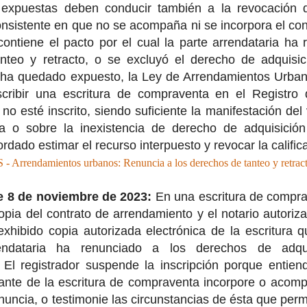
 expuestas deben conducir también a la revocación d
onsistente en que no se acompaña ni se incorpora el co
ontiene el pacto por el cual la parte arrendataria ha
nteo y retracto, o se excluyó el derecho de adquisic
a quedado expuesto, la Ley de Arrendamientos Urbanos
scribir una escritura de compraventa en el Registro
no esté inscrito, siendo suficiente la manifestación del
a o sobre la inexistencia de derecho de adquisición 
rdado estimar el recurso interpuesto y revocar la calific
rendamientos urbanos: Renuncia a los derechos de tanteo y retract
e 8 de noviembre de 2023:
En una escritura de compra
opia del contrato de arrendamiento y el notario autoriz
xhibido copia autorizada electrónica de la escritura 
endataria ha renunciado a los derechos de adqui
 El registrador suspende la inscripción porque entie
zante de la escritura de compraventa incorpore o acomp
nuncia, o testimonie las circunstancias de ésta que permit