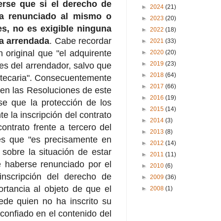
rse que si el derecho de
►
2024
(21)
 ha renunciado al mismo o
►
2023
(20)
es, no es exigible ninguna
►
2022
(18)
nca arrendada
. Cabe recordar
►
2021
(33)
original que "el adquirente
►
2020
(20)
►
2019
(23)
es del arrendador, salvo que
►
2018
(64)
potecaria". Consecuentemente
►
2017
(66)
 en las Resoluciones de este
►
2016
(19)
se que la protección de los
►
2015
(14)
e la inscripción del contrato
►
2014
(3)
ntrato frente a tercero del
►
2013
(8)
es que "es precisamente en
►
2012
(14)
sobre la situación de estar
►
2011
(11)
de haberse renunciado por el
►
2010
(6)
inscripción del derecho de
►
2009
(36)
rtancia al objeto de que el
►
2008
(1)
ede quien no ha inscrito su
confiado en el contenido del