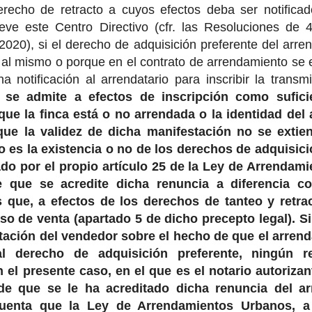
erecho de retracto a cuyos efectos deba ser notifica
ieve este Centro Directivo (cfr. las Resoluciones de
020), si el derecho de adquisición preferente del arren
al mismo o porque en el contrato de arrendamiento se e
na notificación al arrendatario para inscribir la transm
 se admite a efectos de inscripción como sufici
ue la finca está o no arrendada o la identidad del 
que la validez de dicha manifestación no se extie
 es la existencia o no de los derechos de adquisició
do por el propio artículo 25 de la Ley de Arrendami
 que se acredite dicha renuncia a diferencia c
s que, a efectos de los derechos de tanteo y retr
aso de venta (apartado 5 de dicho precepto legal). Si
ación del vendedor sobre el hecho de que el arrenda
al derecho de adquisición preferente, ningún 
n el presente caso, en el que es el notario autorizan
de que se le ha acreditado dicha renuncia del ar
uenta que la Ley de Arrendamientos Urbanos, a 