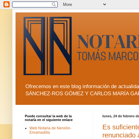
Ofrecemos en este blog información de actua
SÁNCHEZ-ROS GÓMEZ Y CARLOS MARÍA GA
Puede consultar la web de la
lunes, 24 de febrero d
notaría en el siguiente enlace
Es suficient
Web Notaria de Nervión-
Enramadilla
renunciado a