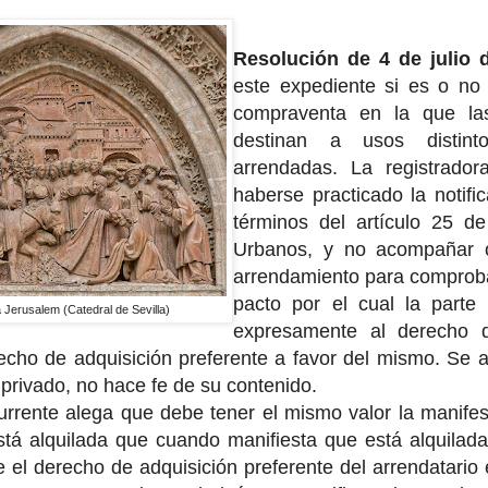
Resolución de 4 de julio 
este expediente si es o no 
compraventa en la que la
destinan a usos distint
arrendadas. La registrado
haberse practicado la notifi
términos del artículo 25 d
Urbanos, y no acompañar o
arrendamiento para comprobar
pacto por el cual la parte
 Jerusalem (Catedral de Sevilla)
expresamente al derecho d
echo de adquisición preferente a favor del mismo. Se 
privado, no hace fe de su contenido.
urrente alega que debe tener el mismo valor la manife
tá alquilada que cuando manifiesta que está alquilada
e el derecho de adquisición preferente del arrendatario 