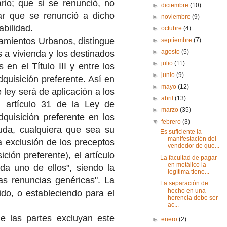
rio; que si se renunció, no
►
diciembre
(10)
tar que se renunció a dicho
►
noviembre
(9)
abilidad.
►
octubre
(4)
amientos Urbanos, distingue
►
septiembre
(7)
►
agosto
(5)
 a vivienda y los destinados
►
julio
(11)
en el Título III y entre los
►
junio
(9)
quisición preferente. Así en
►
mayo
(12)
e ley será de aplicación a los
►
abril
(13)
el artículo 31 de la Ley de
►
marzo
(35)
quisición preferente en los
▼
febrero
(3)
uda, cualquiera que sea su
Es suficiente la
manifestación del
a exclusión de los preceptos
vendedor de que...
ción preferente), el artículo
La facultad de pagar
en metálico la
a uno de ellos", siendo la
legítima tiene...
las renuncias genéricas". La
La separación de
hecho en una
ido, o estableciendo para el
herencia debe ser
ac...
e las partes excluyan este
►
enero
(2)