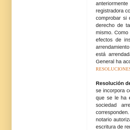
anteriormente
registradora c
comprobar si c
derecho de ta
mismo. Como h
efectos de in
arrendamiento 
está arrendad
General ha aco
RESOLUCIONES - Ar
Resolución d
se incorpora c
que se le ha e
sociedad arr
corresponden.
notario autori
escritura de re