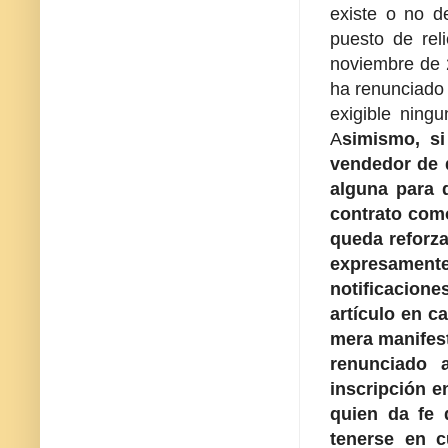
existe o no d
puesto de rel
noviembre de 2
ha renunciado 
exigible ningu
A
simismo, si
vendedor de q
alguna para 
contrato como
queda reforza
expresamente
notificacione
artículo en c
mera manifest
renunciado 
inscripción e
quien da fe 
tenerse en c