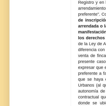
Registro y en 
arrendamiento
preferente". C
de inscripci
arrendada o l
manifestación
los derechos 
de la Ley de A
diferencia con
venta de finca
presente caso
expresar que e
preferente a f
que se haya e
Urbanos (al q
autonomía de 
contractual qu
donde se ubic