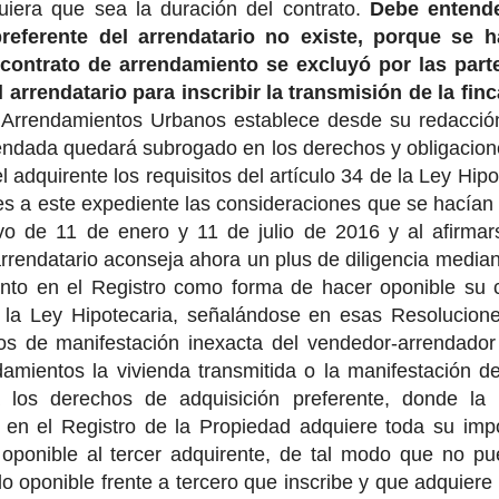
uiera que sea la duración del contrato.
Debe entende
preferente del arrendatario no existe, porque se
contrato de arrendamiento se excluyó por las part
l arrendatario para inscribir la transmisión de la fi
 Arrendamientos Urbanos establece desde su redacción 
rendada quedará subrogado en los derechos y obligacion
l adquirente los requisitos del artículo 34 de la Ley Hi
es a este expediente las consideraciones que se hacían
ivo de 11 de enero y 11 de julio de 2016 y al afirmar
rrendatario aconseja ahora un plus de diligencia mediant
nto en el Registro como forma de hacer oponible su co
e la Ley Hipotecaria, señalándose en esas Resolucion
os de manifestación inexacta del vendedor-arrendador 
damientos la vivienda transmitida o la manifestación 
a los derechos de adquisición preferente, donde la 
 en el Registro de la Propiedad adquiere toda su impo
oponible al tercer adquirente, de tal modo que no pu
o oponible frente a tercero que inscribe y que adquiere 