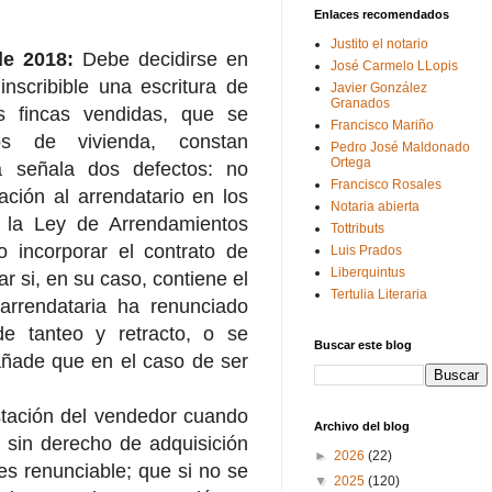
Enlaces recomendados
Justito el notario
de 2018:
Debe decidirse en
José Carmelo LLopis
inscribible una escritura de
Javier González
Granados
s fincas vendidas, que se
Francisco Mariño
os de vivienda, constan
Pedro José Maldonado
Ortega
ra señala dos defectos: no
Francisco Rosales
cación al arrendatario en los
Notaria abierta
e la Ley de Arrendamientos
Tottributs
 incorporar el contrato de
Luis Prados
Liberquintus
 si, en su caso, contiene el
Tertulia Literaria
 arrendataria ha renunciado
e tanteo y retracto, o se
Buscar este blog
añade que en el caso de ser
stación del vendedor cuando
Archivo del blog
 sin derecho de adquisición
►
2026
(22)
es renunciable; que si no se
▼
2025
(120)