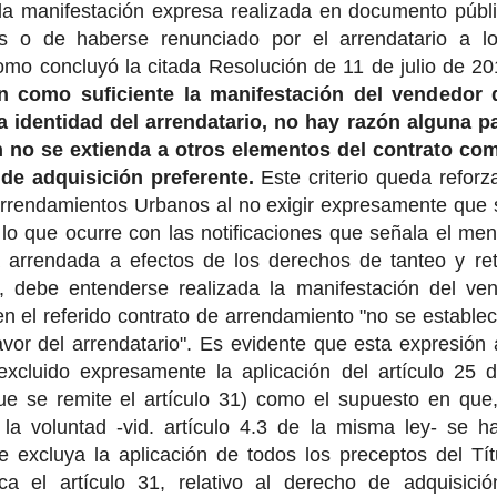
la manifestación expresa realizada en documento públic
s o de haberse renunciado por el arrendatario a l
omo concluyó la citada Resolución de 11 de julio de 20
ón como suficiente la manifestación del vendedor 
a identidad del arrendatario, no hay razón alguna pa
 no se extienda a otros elementos del contrato com
de adquisición preferente.
Este criterio queda reforza
rrendamientos Urbanos al no exigir expresamente que s
 lo que ocurre con las notificaciones que señala el me
 arrendada a efectos de los derechos de tanteo y retr
, debe entenderse realizada la manifestación del ven
n el referido contrato de arrendamiento "no se establec
avor del arrendatario". Es evidente que esta expresión
xcluido expresamente la aplicación del artículo 25 
ue se remite el artículo 31) como el supuesto en que
la voluntad -vid. artículo 4.3 de la misma ley- se h
e excluya la aplicación de todos los preceptos del Tít
a el artículo 31, relativo al derecho de adquisició