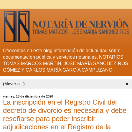
Ofrecemos en este blog información de actualidad sobre
documentación pública y servicios notariales. NOTARIOS
TOMÁS MARCOS MARTÍN, JOSÉ MARíA SÁNCHEZ-ROS
GÓMEZ Y CARLOS MARÍA GARCÍA CAMPUZANO
▼
viernes, 18 de diciembre de 2020
La inscripción en el Registro Civil del
decreto de divorcio es necesaria y debe
reseñarse para poder inscribir
adjudicaciones en el Registro de la