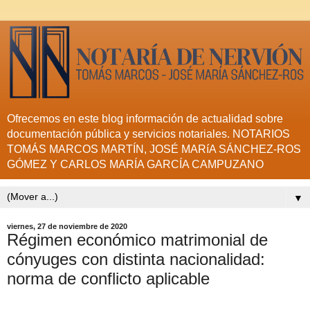
Ofrecemos en este blog información de actualidad sobre
documentación pública y servicios notariales. NOTARIOS
TOMÁS MARCOS MARTÍN, JOSÉ MARíA SÁNCHEZ-ROS
GÓMEZ Y CARLOS MARÍA GARCÍA CAMPUZANO
▼
viernes, 27 de noviembre de 2020
Régimen económico matrimonial de
cónyuges con distinta nacionalidad:
norma de conflicto aplicable