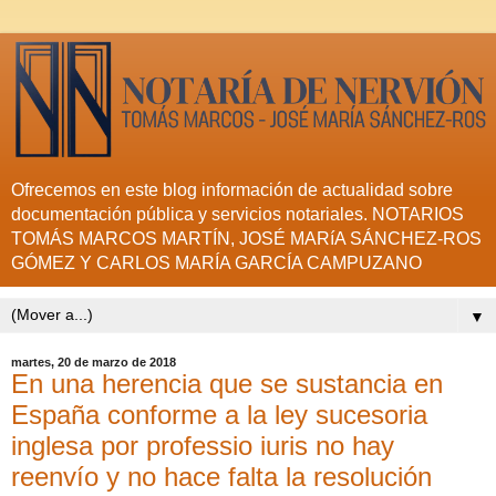
Ofrecemos en este blog información de actualidad sobre
documentación pública y servicios notariales. NOTARIOS
TOMÁS MARCOS MARTÍN, JOSÉ MARíA SÁNCHEZ-ROS
GÓMEZ Y CARLOS MARÍA GARCÍA CAMPUZANO
▼
martes, 20 de marzo de 2018
En una herencia que se sustancia en
España conforme a la ley sucesoria
inglesa por professio iuris no hay
reenvío y no hace falta la resolución