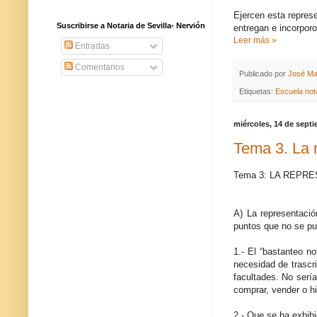
Ejercen esta represe
Suscribirse a Notaria de Sevilla- Nervión
entregan e incorporo
Leer más »
Entradas
Comentarios
Publicado por
José Ma
Etiquetas:
Escuela nota
miércoles, 14 de sept
Tema 3. La r
Tema 3: LA REPR
A) La representació
puntos que no se pu
1.- El “bastanteo no
necesidad de trascri
facultades. No sería
comprar, vender o hi
2.- Que se ha exhibi