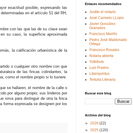
Enlaces recomendados
ayor exactitud posible, expresando las
Justito el notario
 determinadas en el artículo 51 del RH,
José Carmelo LLopis
Javier González
Granados
 nombre con las que las de su clase sean
Francisco Mariño
 en su caso, la superficie aproximada
Pedro José Maldonado
Ortega
Francisco Rosales
emás, la calificación urbanística de la
Notaria abierta
Tottributs
partido o cualquier otro nombre con que
Luis Prados
turaleza de las fincas colindantes, la
Liberquintus
ba, como el nombre propio si lo tuviere.
Tertulia Literaria
ue se hallaren; el nombre de la calle o
cido por alguno propio; sus linderos por
Buscar este blog
e sirva para distinguir de otra la finca
la forma expresada se designen por los
Archivo del blog
►
2026
(22)
►
2025
(120)