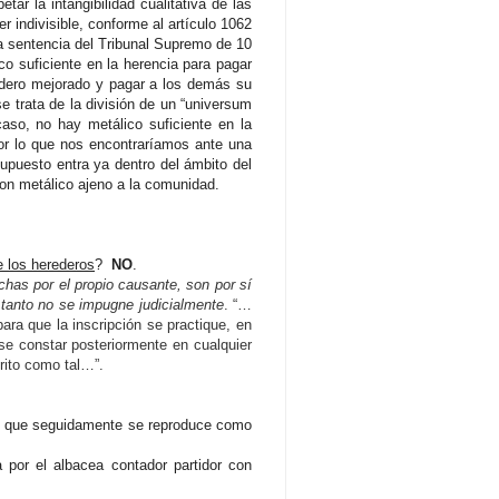
ar la intangibilidad cualitativa de las
er indivisible, conforme al artículo 1062
 la sentencia del Tribunal Supremo de 10
o suficiente en la herencia para pagar
redero mejorado y pagar a los demás su
se trata de la división de un “universum
caso, no hay metálico suficiente en la
 por lo que nos encontraríamos ante una
supuesto entra ya dentro del ámbito del
con metálico ajeno a la comunidad.
e los herederos
?
NO
.
echas por el propio causante, son por sí
n tanto no se impugne judicialmente
. “…
ara que la inscripción se practique, en
se constar posteriormente en cualquier
crito como tal…”.
o y que seguidamente se reproduce como
a por el albacea contador partidor con