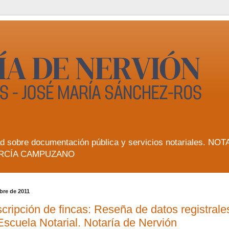
lidad sobre documentación pública y servicios notarial
RCÍA CAMPUZANO
bre de 2011
ripción de fincas: Reseña de datos registrales
Escuela Notarial. Notaría de Nervión