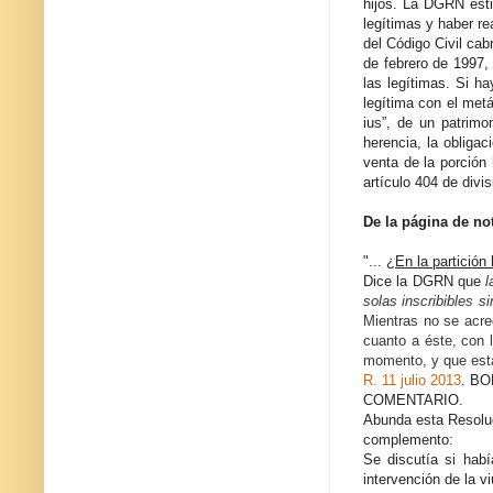
hijos. La DGRN estim
legítimas y haber rea
del Código Civil cab
de febrero de 1997,
las legítimas. Si h
legítima con el metá
ius”, de un patrimo
herencia, la obligac
venta de la porción
artículo 404 de div
De la página de no
"... ¿
En la partición
Dice la DGRN que
l
solas inscribibles s
Mientras no se acred
cuanto a éste, con 
momento, y que estar
R. 11 julio 2013
. BO
COMENTARIO.
Abunda esta Resoluc
complemento:
Se discutía si habí
intervención de la 