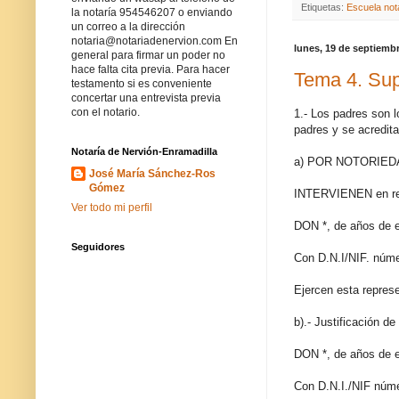
Etiquetas:
Escuela nota
la notaría 954546207 o enviando
un correo a la dirección
notaria@notariadenervion.com En
lunes, 19 de septiemb
general para firmar un poder no
hace falta cita previa. Para hacer
Tema 4. Supu
testamento si es conveniente
concertar una entrevista previa
con el notario.
1.- Los padres son l
padres y se acredita
Notaría de Nervión-Enramadilla
a) POR NOTORIED
José María Sánchez-Ros
Gómez
INTERVIENEN en rep
Ver todo mi perfil
DON *, de años de e
Seguidores
Con D.N.I/NIF. núme
Ejercen esta represe
b).- Justificación 
DON *, de años de e
Con D.N.I./NIF núme