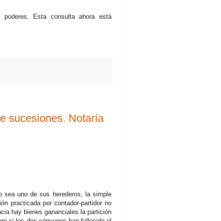
 poderes. Esta consulta ahora está
de sucesiones. Notaría
ea uno de sus herederos, la simple
ión practicada por contador-partidor no
cia hay bienes gananciales la partición
ro si los dos cónyuges han fallecido el