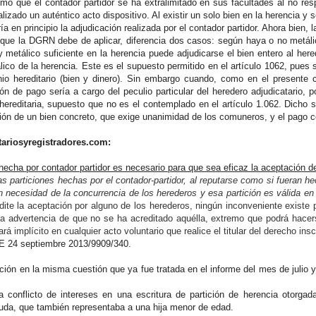
ó que el contador partidor se ha extralimitado en sus facultades al no respet
lizado un auténtico acto dispositivo. Al existir un solo bien en la herencia y s
ría en principio la adjudicación realizada por el contador partidor. Ahora bien,
 que la DGRN debe de aplicar, diferencia dos casos: según haya o no metálic
ay metálico suficiente en la herencia puede adjudicarse el bien entero al he
lico de la herencia. Este es el supuesto permitido en el artículo 1062, pues 
nio hereditario (bien y dinero). Sin embargo cuando, como en el presente 
ión de pago sería a cargo del peculio particular del heredero adjudicatario,
 hereditaria, supuesto que no es el contemplado en el artículo 1.062. Dicho 
isión de un bien concreto, que exige unanimidad de los comuneros, y el pago 
tariosyregistradores.com:
 hecha por contador partidor es necesario para que sea eficaz la aceptación d
as particiones hechas por el contador-partidor, al reputarse como si fueran h
in necesidad de la concurrencia de los herederos y esa partición es válida e
ite la aceptación por alguno de los herederos, ningún inconveniente existe p
la advertencia de que no se ha acreditado aquélla, extremo que podrá hacer
á implícito en cualquier acto voluntario que realice el titular del derecho ins
E 24 septiembre 2013/9909/340.
ión en la misma cuestión que ya fue tratada en el informe del mes de juli
a conflicto de intereses en una escritura de partición de herencia otorgad
viuda, que también representaba a una hija menor de edad.