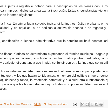
os sujetos a registro el notario hará la descripción de los bienes con la m
ean imprescindibles para realizar la inscripción. Estas circunstancias vienen
 de la forma siguiente:
 la finca. En primer lugar se debe indicar si la finca es rústica o urbana, el
alidad, y en aquéllas, si se dedican a cultivo de secano o de regadío y,
otro.
 certificación o licencia administrativa que lo acredite se hará constar, ad
 las fincas rústicas se determinará expresando el término municipal, pago o 
ar en que se hallaren; sus linderos por los cuatro puntos cardinales; la na
; y cualquier circunstancia que impida confundir con otra la finca que se inscri
s fincas urbanas se determinará expresando el término municipal y pueblo en q
lo tuvieren, y los que hayan tenido antes; el nombre del edificio si fuere, cono
do), derecha y fondo, la referencia catastral; y cualquier otra circunstancia qu
e opone a que las fincas urbanas cuyos linderos no pudieran determinarse en 
ales.
ría Sánchez-Ros Gómez
en
14:56
No hay comentarios: