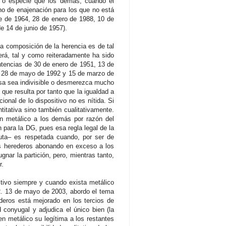
ad o especie que los demás; cuando el
sino de enajenación para los que no está
re de 1964, 28 de enero de 1988, 10 de
e 14 de junio de 1957).
composición de la herencia es de tal
derá, tal y como reiteradamente ha sido
entencias de 30 de enero de 1951, 13 de
6, 28 de mayo de 1992 y 15 de marzo de
cosa sea indivisible o desmerezca mucho
 que resulta por tanto que la igualdad a
cional de lo dispositivo no es nítida. Si
ntitativa sino también cualitativamente.
n metálico a los demás por razón del
n para la DG, pues esa regla legal de la
luta– es respetada cuando, por ser de
 los herederos abonando en exceso a los
ar la partición, pero, mientras tanto,
r.
ivo siempre y cuando exista metálico
 R. 13 de mayo de 2003, abordo el tema
deros está mejorado en los tercios de
d conyugal y adjudica el único bien (la
en metálico su legítima a los restantes