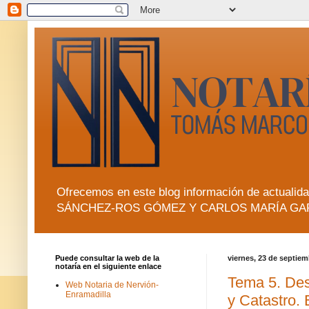
Ofrecemos en este blog información de actua
SÁNCHEZ-ROS GÓMEZ Y CARLOS MARÍA GA
Puede consultar la web de la
viernes, 23 de septiem
notaría en el siguiente enlace
Tema 5. Desc
Web Notaria de Nervión-
Enramadilla
y Catastro. 