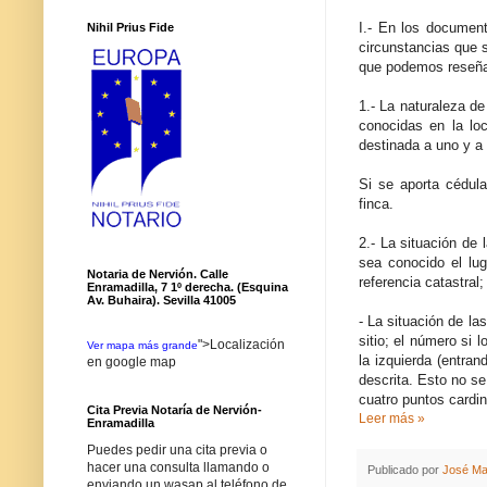
I.- En los document
Nihil Prius Fide
circunstancias que s
que podemos reseñar
1.- La naturaleza de
conocidas en la loc
destinada a uno y a 
Si se aporta cédula,
finca.
2.- La situación de
sea conocido el lug
Notaria de Nervión. Calle
referencia catastral
Enramadilla, 7 1º derecha. (Esquina
Av. Buhaira). Sevilla 41005
- La situación de la
sitio; el número si 
">Localización
Ver mapa más grande
la izquierda (entran
en google map
descrita. Esto no s
cuatro puntos cardin
Cita Previa Notaría de Nervión-
Leer más »
Enramadilla
Puedes pedir una cita previa o
hacer una consulta llamando o
Publicado por
José Ma
enviando un wasap al teléfono de