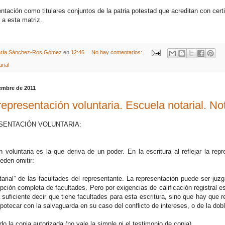
ntación como titulares conjuntos de la patria potestad que acreditan con cert
 a esta matriz.
ría Sánchez-Ros Gómez
en
12:46
No hay comentarios:
rial
iembre de 2011
epresentación voluntaria. Escuela notarial. No
ESENTACIÓN VOLUNTARIA:
n voluntaria es la que deriva de un poder. En la escritura al reflejar la re
eden omitir:
tarial” de las facultades del representante. La representación puede ser juzg
pción completa de facultades. Pero por exigencias de calificación registral e
 suficiente decir que tiene facultades para esta escritura, sino que hay que 
potecar con la salvaguarda en su caso del conflicto de intereses, o de la dobl
do la copia autorizada (no vale la simple ni el testimonio de copia).