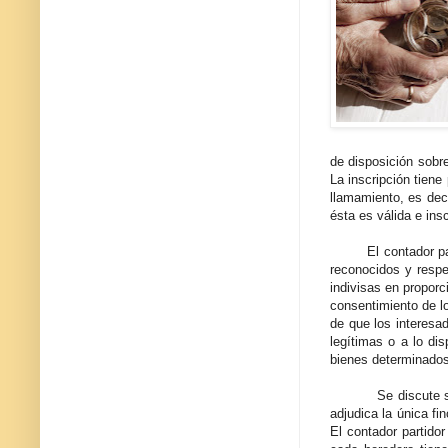
de disposición sobr
La inscripción tiene
llamamiento, es dec
ésta es válida e ins
El contador partido
reconocidos y respe
indivisas en proporc
consentimiento de lo
de que los interesa
legítimas o a lo di
bienes determinados
Se discute si el c
adjudica la única fi
El contador partido