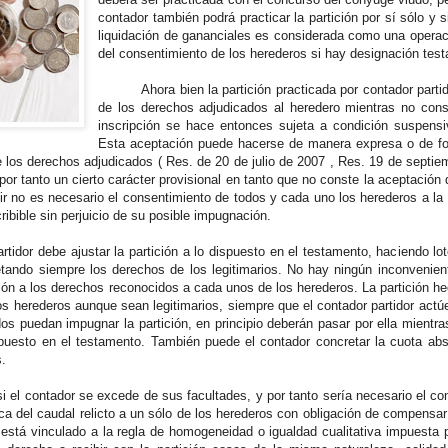
contador también podrá practicar la partición por sí sólo y 
liquidación de gananciales es considerada como una operaci
del consentimiento de los herederos si hay designación test
Ahora bien la partición practicada por contador partidor
de los derechos adjudicados al heredero mientras no cons
inscripción se hace entonces sujeta a condición suspensi
Esta aceptación puede hacerse de manera expresa o de for
e los derechos adjudicados ( Res. de 20 de julio de 2007 , Res. 19 de septie
 por tanto un cierto carácter provisional en tanto que no conste la aceptación 
ir no es necesario el consentimiento de todos y cada uno los herederos a la 
cribible sin perjuicio de su posible impugnación.
r debe ajustar la partición a lo dispuesto en el testamento, haciendo lot
tando siempre los derechos de los legitimarios. No hay ningún inconvenien
ión a los derechos reconocidos a cada unos de los herederos. La partición hec
s herederos aunque sean legitimarios, siempre que el contador partidor actúe
dos puedan impugnar la partición, en principio deberán pasar por ella mientr
spuesto en el testamento. También puede el contador concretar la cuota ab
.
ontador se excede de sus facultades, y por tanto sería necesario el cons
nca del caudal relicto a un sólo de los herederos con obligación de compensar
r está vinculado a la regla de homogeneidad o igualdad cualitativa impuesta 