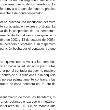
sin consentimiento de los herederos. La
ón previa a la partición que no precisa
amentaria de contador-partidor.
 no provoca una inscripción defintiva
te su aceptación expresa o tácita. La
va de la aceptación de los herederos.
ma tácita formalizando cualquier acto
mbre de 2002 y 13 de octubre de 2005).
del heredero o legatario a su respectivo
partición hecha por el contador, ya que
es equivalente en valor a los derechos
te en hacer la adjudicación por cuotas
ha por el contador partidor no requiere
 dentro de sus funciones. Sin perjuicio
as no sea palmariamente contraria a las
stracta de cada heredero en un lote de
entimiento de todos los herederos, si
 a los restantes el exceso en metálico.
por el artículo 1061 Cc, de manera que