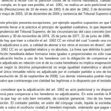
e derecho a recibir con la partición cosas de la misma naturaleza, calid
 cumpla, en lo que sea posible, el art. 1061, no realiza un acto particional 
mado (Resoluciones de 10 de enero de 1903, 6 de abril de 1962, 2 de diciemb
e mayo de 2003, 10 de diciembre de 2004 y sentencia del Tribunal Supremo d
rincipio presenta excepciones, por ejemplo aquellos supuestos en que la 
rmite llevar a la práctica el principio de igualdad cualitativa, lo que depen
isprudencia del Tribunal Supremo, de las circunstancias del caso concreto (s
 febrero y 30 de noviembre de 1974, 25 de junio de 1977, 21 de junio de 198
ido hay que traer a colación el art. 1062 CC en virtud del cual “cuando una 
rá adjudicarse a uno, a calidad de abonar a los otros el exceso en dinero”, del
. 1061 CC es un igualdad relativa y no absoluta. La línea que delimita lo parti
rtición hereditaria deben formarse lotes iguales o proporcionales no sólo cua
judicación hecha a uno de los herederos con la obligación de compensar e
o adjudicado en relación con el de su cuota hereditaria no implica enajenació
ue según la doctrina jurisprudencial no exige igualdad matemática o abso
e, el único inmueble relicto es adjudicado por el contador partidor a uno de
esolución de 16 de septiembre de 2008). Los demás interesados podrán impugn
salvo que contravenga con claridad las legítimas o lo dispuesto por el testado
r que la adjudicación del art. 1062 es acto particional y no disposit
rencia para compensar a los herederos no adjudicatarios. En este sentido la
la que hay un solo bien inmueble, de carácter ganancial. Uno de los here
sición. El contador partidor, en unión del cónyuge viudo, liquida la socieda
ando a salvo el usufructo viudal) al heredero mejorado, ordenando que pague 