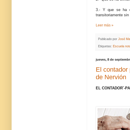
3.- Y que se ha c
transitoriamente sin
Leer más »
Publicado por
José Ma
Etiquetas:
Escuela nota
jueves, 8 de septiembr
El contador 
de Nervión
EL CONTADOR`-P