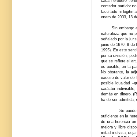
cada heredero tien
contador partidor no
facultado ni legiti
enero de 2003, 13 d
Sin embargo este p
naturaleza que no pe
señalado por la jur
junio de 1970, 8 de
1995). En este sent
por su división, pod
que se refiere el art
es posible, en la pa
No obstante, la ad
exceso de valor de l
posible igualdad –q
carácter indivisibl
demás en dinero. (R
ha de ser admitida, 
Se puede considera
suficiente en la he
de una herencia en 
mejora y libre dispo
mitad indivisa, dej