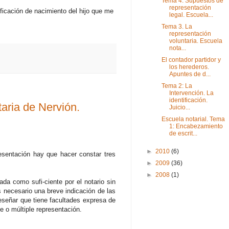
Tema 4. Supuestos de
representación
ificación de nacimiento del hijo que me
legal. Escuela...
Tema 3. La
representación
voluntaria. Escuela
nota...
El contador partidor y
los herederos.
Apuntes de d...
Tema 2: La
Intervención. La
identificación.
taria de Nervión.
Juicio...
Escuela notarial. Tema
1: Encabezamiento
de escrit...
►
2010
(6)
presentación hay que hacer constar tres
►
2009
(36)
►
2008
(1)
ada como sufi-ciente por el notario sin
s necesario una breve indicación de las
reseñar que tiene facultades expresa de
e o múltiple representación.