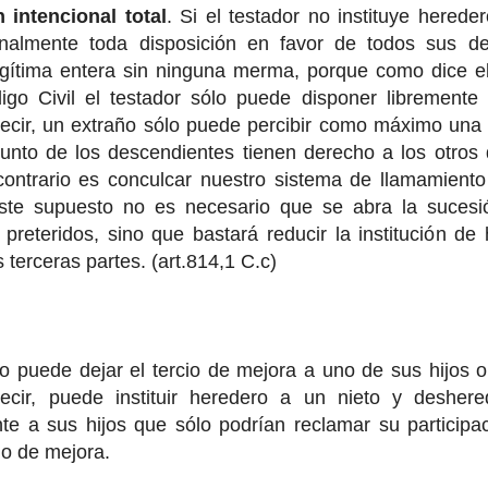
 intencional total
. Si el testador no instituye herede
onalmente toda disposición en favor de todos sus d
gítima entera sin ninguna merma, porque como dice el 
igo Civil el testador sólo puede disponer libremente
ecir, un extraño sólo puede percibir como máximo una 
unto de los descendientes tienen derecho a los otros d
 contrario es conculcar nuestro sistema de llamamiento
te supuesto no es necesario que se abra la sucesió
preteridos, sino que bastará reducir la institución d
 terceras partes. (art.814,1 C.c)
lo puede dejar el tercio de mejora a uno de sus hijos
ecir, puede instituir heredero a un nieto y deshered
te a sus hijos que sólo podrían reclamar su participac
io de mejora.