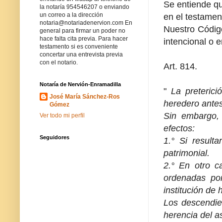
Se entiende qu
la notaría 954546207 o enviando
un correo a la dirección
en el testamen
notaria@notariadenervion.com En
Nuestro Código 
general para firmar un poder no
hace falta cita previa. Para hacer
intencional o e
testamento si es conveniente
concertar una entrevista previa
con el notario.
Art. 814.
Notaría de Nervión-Enramadilla
"
La preterici
José María Sánchez-Ros
heredero antes
Gómez
Sin embargo, 
Ver todo mi perfil
efectos:
Seguidores
1.° Si result
patrimonial.
2.° En otro c
ordenadas por
institución de
Los descendien
herencia del a