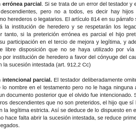
n errónea parcial
. Si se trata de un error del testador y
 descendientes, pero no a todos, es decir hay hijo
o herederos o legatarios. El artículo 814 en su párraf
á la institución de heredero y se respetarán los le
or tanto, si la preterición errónea es parcial el hijo p
 participación en el tercio de mejora y legítima, y a
de libre disposición que no se haya utilizado por ví
 por institución de heredero a favor del cónyuge del c
n la sucesión intestada (art. 912,2 Cc)
n intencional parcial.
El testador deliberadamente omite
 lo nombre en el testamento pero no le haga ninguna 
n documento posterior que el olvido fue intencionado. Si
tros descendientes que no son preteridos, el hijo que sí
n la legítima estricta. Así se deduce de lo dispuesto en e
o hace falta abrir la sucesión intestada, se reduce prime
legados.