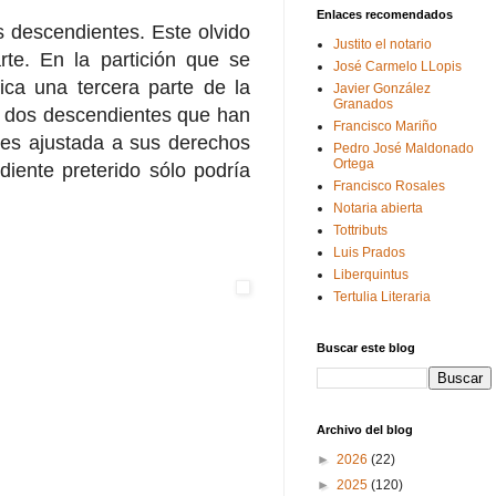
Enlaces recomendados
 descendientes. Este olvido
Justito el notario
te. En la partición que se
José Carmelo LLopis
ica una tercera parte de la
Javier González
Granados
os dos descendientes que han
Francisco Mariño
n es ajustada a sus derechos
Pedro José Maldonado
Ortega
iente preterido sólo podría
Francisco Rosales
Notaria abierta
Tottributs
Luis Prados
Liberquintus
Tertulia Literaria
Buscar este blog
Archivo del blog
►
2026
(22)
►
2025
(120)