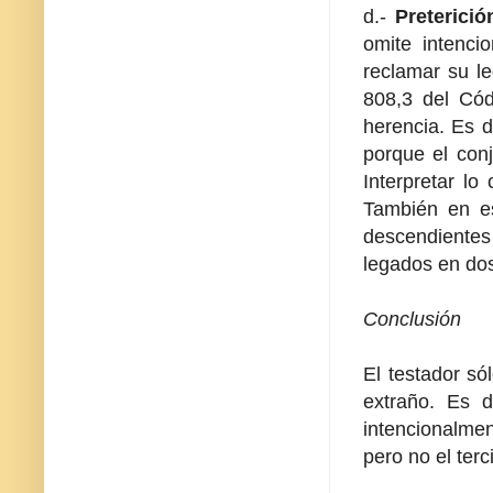
d.-
Preterición
omite intenci
reclamar su le
808,3 del Cód
herencia. Es d
porque el conj
Interpretar lo
También en es
descendientes 
legados en dos
Conclusión
El testador só
extraño. Es d
intencionalmen
pero no el terc