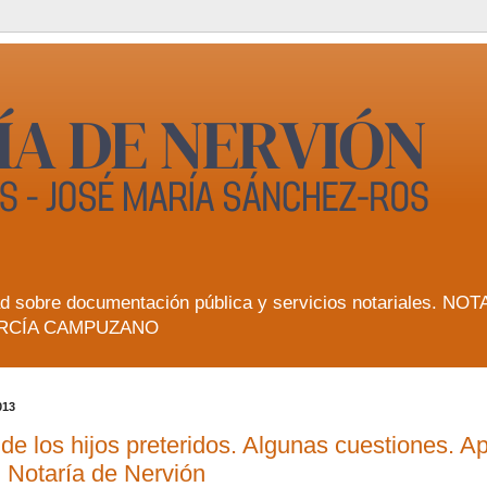
lidad sobre documentación pública y servicios notarial
RCÍA CAMPUZANO
013
 de los hijos preteridos. Algunas cuestiones. 
 Notaría de Nervión