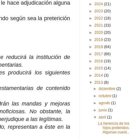
 le hace adjudicación alguna
►
2024
(21)
►
2023
(20)
endo según sea la preterición
►
2022
(18)
►
2021
(33)
►
2020
(20)
►
2019
(23)
►
2018
(64)
►
2017
(66)
e reducirá la institución de
►
2016
(19)
entarias.
►
2015
(14)
es producirá los siguientes
►
2014
(3)
▼
2013
(8)
testamentarias de contenido
►
diciembre
(2)
►
octubre
(1)
ldrán las mandas y mejoras
►
agosto
(1)
►
junio
(1)
oficiosas. No obstante, la
▼
abril
(1)
erjudique a las legítimas.
La herencia de los
o, representan a éste en la
hijos preteridos.
Algunas cuest...