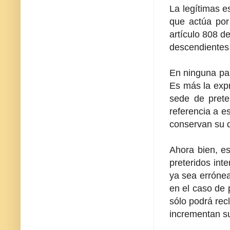
La legítimas e
que actúa por
artículo 808 de
descendientes 
En ninguna part
Es más la expre
sede de prete
referencia a e
conservan su d
Ahora bien, es
preteridos int
ya sea errónea
en el caso de p
sólo podrá rec
incrementan su