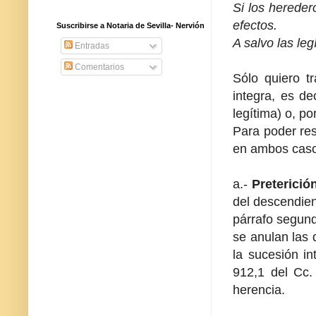
Si los hereder
efectos.
Suscribirse a Notaria de Sevilla- Nervión
A salvo las leg
Entradas
Comentarios
Sólo quiero tr
integra, es de
legítima) o, po
Para poder res
en ambos casos
a.-
Preterición
del descendien
párrafo segund
se anulan las 
la sucesión in
912,1 del Cc. 
herencia.