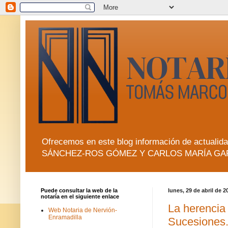
Ofrecemos en este blog información de actua
SÁNCHEZ-ROS GÓMEZ Y CARLOS MARÍA GA
Puede consultar la web de la
lunes, 29 de abril de 2
notaría en el siguiente enlace
La herencia
Web Notaria de Nervión-
Enramadilla
Sucesiones.