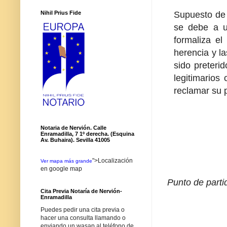
Supuesto de 
Nihil Prius Fide
se debe a u
formaliza el
herencia y l
sido preteri
legitimarios
reclamar su p
Notaria de Nervión. Calle
Enramadilla, 7 1º derecha. (Esquina
Av. Buhaira). Sevilla 41005
">Localización
Ver mapa más grande
en google map
Punto de parti
Cita Previa Notaría de Nervión-
Enramadilla
Puedes pedir una cita previa o
hacer una consulta llamando o
enviando un wasap al teléfono de