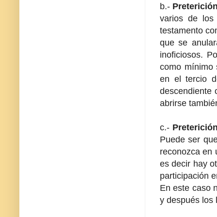
b.-
Preterició
varios de los
testamento com
que se anular
inoficiosos. P
como mínimo su
en el tercio 
descendiente o
abrirse tambié
c.-
Preterició
Puede ser que
reconozca en u
es decir hay o
participación e
En este caso n
y después los 