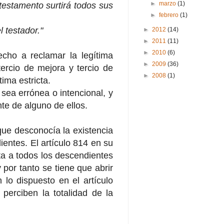
►
marzo
(1)
testamento surtirá todos sus
►
febrero
(1)
 testador."
►
2012
(14)
►
2011
(11)
►
2010
(6)
recho a reclamar la legítima
►
2009
(36)
tercio de mejora y tercio de
►
2008
(1)
tima estricta.
sea errónea o intencional, y
e de alguno de ellos.
 que desconocía la existencia
ientes. El artículo 814 en su
ta a todos los descendientes
 por tanto se tiene que abrir
 lo dispuesto en el artículo
perciben la totalidad de la