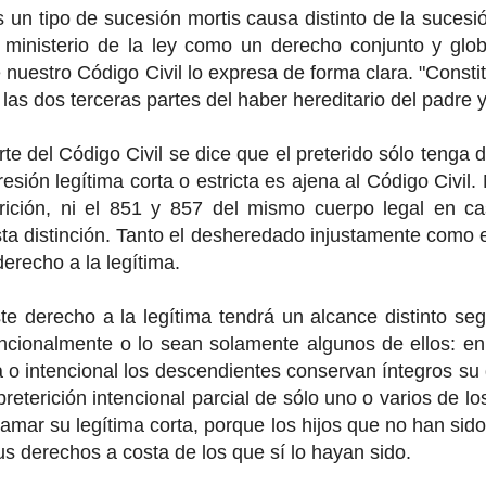
s un tipo de sucesión mortis causa distinto de la sucesi
 ministerio de la ley como un derecho conjunto y glob
 nuestro Código Civil lo expresa de forma clara. "Constit
las dos terceras partes del haber hereditario del padre 
e del Código Civil se dice que el preterido sólo tenga de
sión legítima corta o estricta es ajena al Código Civil. 
rición, ni el 851 y 857 del mismo cuerpo legal en c
sta distinción. Tanto el desheredado injustamente como e
erecho a la legítima.
te derecho a la legítima tendrá un alcance distinto se
encionalmente o lo sean solamente algunos de ellos: en e
 o intencional los descendientes conservan íntegros su d
reterición intencional parcial de sólo uno o varios de lo
lamar su legítima corta, porque los hijos que no han sid
s derechos a costa de los que sí lo hayan sido.