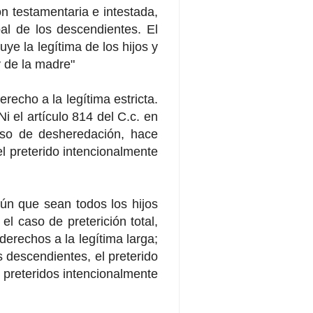
ón testamentaria e intestada,
al de los descendientes. El
uye la legítima de los hijos y
y de la madre"
recho a la legítima estricta.
Ni el artículo 814 del C.c. en
aso de desheredación, hace
l preterido intencionalmente
gún que sean todos los hijos
l caso de preterición total,
erechos a la legítima larga;
s descendientes, el preterido
o preteridos intencionalmente