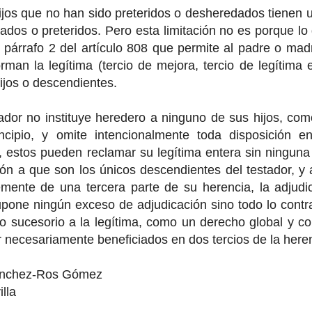
ijos que no han sido preteridos o desheredados tienen un
ados o preteridos. Pero esta limitación no es porque lo 
l párrafo 2 del artículo 808 que permite al padre o ma
rman la legítima (tercio de mejora, tercio de legítima e
ijos o descendientes.
tador no instituye heredero a ninguno de sus hijos, c
incipio, y omite intencionalmente toda disposición 
 estos pueden reclamar su legítima entera sin ninguna
ón a que son los únicos descendientes del testador, y
emente de una tercera parte de su herencia, la adjudi
pone ningún exceso de adjudicación sino todo lo contrar
o sucesorio a la legítima, como un derecho global y c
 necesariamente beneficiados en dos tercios de la here
ánchez-Ros Gómez
lla