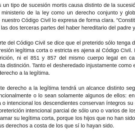
s un tipo de sucesión mortis causa distinto de la sucesi
 ministerio de la ley como un derecho conjunto y glob
 nuestro Código Civil lo expresa de forma clara. "Constit
las dos terceras partes del haber hereditario del padre 
e del Código Civil se dice que el preterido sólo tenga de
sión legítima corta o estricta es ajena al Código Civil. 
rición, ni el 851 y 857 del mismo cuerpo legal en c
sta distinción. Tanto el desheredado injustamente como e
erecho a la legítima.
te derecho a la legítima tendrá un alcance distinto se
encionalmente o lo sean solamente algunos de ellos: en e
 o intencional los descendientes conservan íntegros su d
reterición intencional parcial de sólo uno o varios de lo
lamar su legítima corta, porque los hijos que no han sid
s derechos a costa de los que sí lo hayan sido.