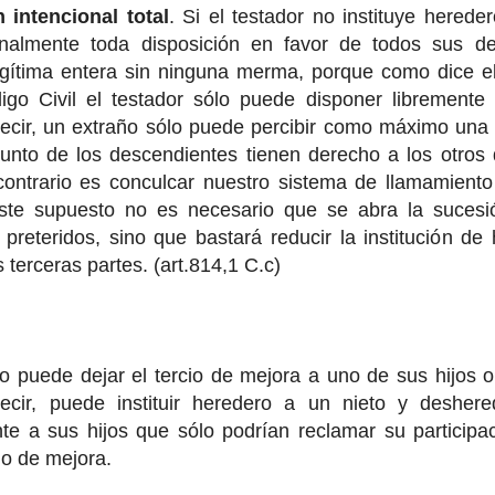
 intencional total
. Si el testador no instituye herede
onalmente toda disposición en favor de todos sus d
gítima entera sin ninguna merma, porque como dice el 
igo Civil el testador sólo puede disponer libremente
ecir, un extraño sólo puede percibir como máximo una 
unto de los descendientes tienen derecho a los otros d
 contrario es conculcar nuestro sistema de llamamiento
te supuesto no es necesario que se abra la sucesió
preteridos, sino que bastará reducir la institución d
 terceras partes. (art.814,1 C.c)
lo puede dejar el tercio de mejora a uno de sus hijos
ecir, puede instituir heredero a un nieto y deshered
te a sus hijos que sólo podrían reclamar su participac
io de mejora.