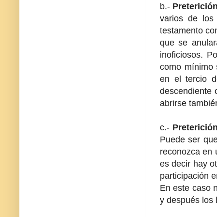
b.-
Preterició
varios de los
testamento com
que se anular
inoficiosos. P
como mínimo su
en el tercio 
descendiente o
abrirse tambié
c.-
Preterició
Puede ser que
reconozca en u
es decir hay o
participación e
En este caso n
y después los 