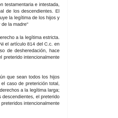
ón testamentaria e intestada,
al de los descendientes. El
uye la legítima de los hijos y
y de la madre"
recho a la legítima estricta.
Ni el artículo 814 del C.c. en
aso de desheredación, hace
l preterido intencionalmente
gún que sean todos los hijos
l caso de preterición total,
erechos a la legítima larga;
s descendientes, el preterido
o preteridos intencionalmente