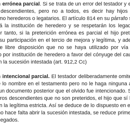
n errónea parcial
. Si se trata de un error del testador y
 descendientes, pero no a todos, es decir hay hijo
o herederos o legatarios. El artículo 814 en su párraf
á la institución de heredero y se respetarán los le
or tanto, si la preterición errónea es parcial el hijo p
 participación en el tercio de mejora y legítima, y a
de libre disposición que no se haya utilizado por ví
 por institución de heredero a favor del cónyuge del c
n la sucesión intestada (art. 912,2 Cc)
n intencional parcial.
El testador deliberadamente omite
 lo nombre en el testamento pero no le haga ninguna 
n documento posterior que el olvido fue intencionado. Si
tros descendientes que no son preteridos, el hijo que sí
n la legítima estricta. Así se deduce de lo dispuesto en e
o hace falta abrir la sucesión intestada, se reduce prime
legados.