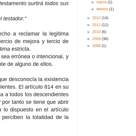
►
marzo
(1)
testamento surtirá todos sus
►
febrero
(1)
 testador."
►
2012
(14)
►
2011
(11)
►
2010
(6)
recho a reclamar la legítima
►
2009
(36)
tercio de mejora y tercio de
►
2008
(1)
tima estricta.
sea errónea o intencional, y
e de alguno de ellos.
 que desconocía la existencia
ientes. El artículo 814 en su
ta a todos los descendientes
 por tanto se tiene que abrir
 lo dispuesto en el artículo
perciben la totalidad de la