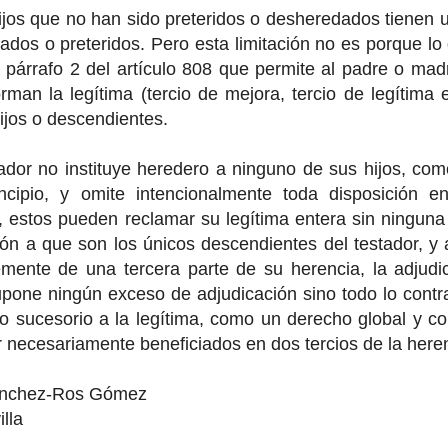
ijos que no han sido preteridos o desheredados tienen un
ados o preteridos. Pero esta limitación no es porque lo 
l párrafo 2 del artículo 808 que permite al padre o ma
rman la legítima (tercio de mejora, tercio de legítima e
ijos o descendientes.
tador no instituye heredero a ninguno de sus hijos, c
incipio, y omite intencionalmente toda disposición 
 estos pueden reclamar su legítima entera sin ninguna
ón a que son los únicos descendientes del testador, y
emente de una tercera parte de su herencia, la adjudi
pone ningún exceso de adjudicación sino todo lo contrar
o sucesorio a la legítima, como un derecho global y c
 necesariamente beneficiados en dos tercios de la here
ánchez-Ros Gómez
lla