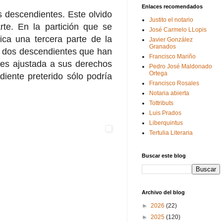
Enlaces recomendados
 descendientes. Este olvido
Justito el notario
te. En la partición que se
José Carmelo LLopis
ica una tercera parte de la
Javier González
Granados
os dos descendientes que han
Francisco Mariño
n es ajustada a sus derechos
Pedro José Maldonado
Ortega
iente preterido sólo podría
Francisco Rosales
Notaria abierta
Tottributs
Luis Prados
Liberquintus
Tertulia Literaria
Buscar este blog
Archivo del blog
►
2026
(22)
►
2025
(120)