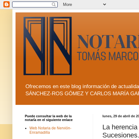
Ofrecemos en este blog información de actua
SÁNCHEZ-ROS GÓMEZ Y CARLOS MARÍA GA
Puede consultar la web de la
lunes, 29 de abril de 2
notaría en el siguiente enlace
La herencia
Web Notaria de Nervión-
Enramadilla
Sucesiones.