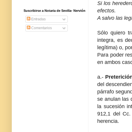
Si los hereder
efectos.
Suscribirse a Notaria de Sevilla- Nervión
A salvo las leg
Entradas
Comentarios
Sólo quiero tr
integra, es de
legítima) o, po
Para poder res
en ambos casos
a.-
Preterición
del descendien
párrafo segund
se anulan las 
la sucesión in
912,1 del Cc. 
herencia.