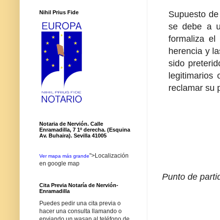
Supuesto de 
Nihil Prius Fide
se debe a u
formaliza el
herencia y l
sido preteri
legitimarios
reclamar su p
Notaria de Nervión. Calle
Enramadilla, 7 1º derecha. (Esquina
Av. Buhaira). Sevilla 41005
">Localización
Ver mapa más grande
en google map
Punto de parti
Cita Previa Notaría de Nervión-
Enramadilla
Puedes pedir una cita previa o
hacer una consulta llamando o
enviando un wasap al teléfono de