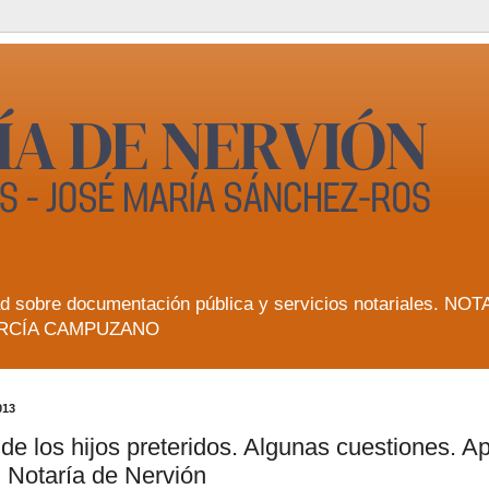
lidad sobre documentación pública y servicios notarial
RCÍA CAMPUZANO
013
 de los hijos preteridos. Algunas cuestiones. 
 Notaría de Nervión