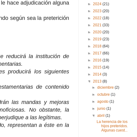
 le hace adjudicación alguna
►
2024
(21)
►
2023
(20)
endo según sea la preterición
►
2022
(18)
►
2021
(33)
►
2020
(20)
►
2019
(23)
►
2018
(64)
►
2017
(66)
e reducirá la institución de
►
2016
(19)
entarias.
►
2015
(14)
es producirá los siguientes
►
2014
(3)
▼
2013
(8)
testamentarias de contenido
►
diciembre
(2)
►
octubre
(1)
ldrán las mandas y mejoras
►
agosto
(1)
►
junio
(1)
oficiosas. No obstante, la
▼
abril
(1)
erjudique a las legítimas.
La herencia de los
o, representan a éste en la
hijos preteridos.
Algunas cuest...