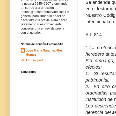
Se entiende qu
la notaría 954546207 o enviando
un correo a la dirección
en el testamen
notaria@notariadenervion.com En
Nuestro Código 
general para firmar un poder no
hace falta cita previa. Para hacer
intencional o e
testamento si es conveniente
concertar una entrevista previa
con el notario.
Art. 814.
Notaría de Nervión-Enramadilla
"
La preterici
José María Sánchez-Ros
heredero antes
Gómez
Sin embargo, 
Ver todo mi perfil
efectos:
Seguidores
1.° Si result
patrimonial.
2.° En otro c
ordenadas por
institución de
Los descendien
herencia del a