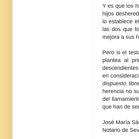
Y es que los h
hijos deshered
lo establece e
las dos que fo
mejora a sus h
Pero si el tes
plantea al pr
descendientes,
en consideraci
dispuesto libr
herencia no su
del llamamient
que han de ser
José María S
Notario de Sevi