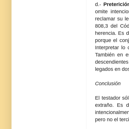
d.-
Preterición
omite intenci
reclamar su le
808,3 del Cód
herencia. Es d
porque el conj
Interpretar lo
También en es
descendientes 
legados en dos
Conclusión
El testador só
extraño. Es d
intencionalmen
pero no el terc