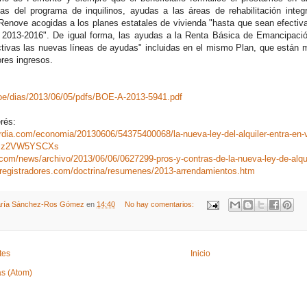
s del programa de inquilinos, ayudas a las áreas de rehabilitación integr
Renove acogidas a los planes estatales de vivienda "hasta que sean efectiv
a 2013-2016". De igual forma, las ayudas a la Renta Básica de Emancipaci
tivas las nuevas líneas de ayudas" incluidas en el mismo Plan, que están m
ores ingresos.
oe/dias/2013/06/05/pdfs/BOE-A-2013-5941.pdf
rés:
rdia.com/economia/20130606/54375400068/la-nueva-ley-del-alquiler-entra-en-vi
ixzz2VW5YSCXs
a.com/news/archivo/2013/06/06/0627299-pros-y-contras-de-la-nueva-ley-de-alqu
yregistradores.com/doctrina/resumenes/2013-arrendamientos.htm
ría Sánchez-Ros Gómez
en
14:40
No hay comentarios:
tes
Inicio
as (Atom)