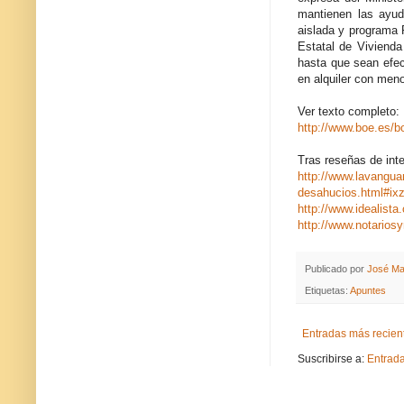
mantienen las ayuda
aislada y programa 
Estatal de Viviend
hasta que sean efec
en alquiler con men
Ver texto completo:
http://www.boe.es/b
Tras reseñas de inte
http://www.lavangua
desahucios.html#
http://www.idealist
http://www.notarios
Publicado por
José Ma
Etiquetas:
Apuntes
Entradas más recien
Suscribirse a:
Entrad