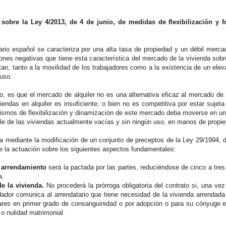
sobre la Ley 4/2013, de 4 de junio, de medidas de flexibilización y 
ario español se caracteriza por una alta tasa de propiedad y un débil merca
ciones negativas que tiene esta característica del mercado de la vivienda so
tan, tanto a la movilidad de los trabajadores como a la existencia de un ele
 uso.
nto, es que el mercado de alquiler no es una alternativa eficaz al mercado d
viendas en alquiler es insuficiente, o bien no es competitiva por estar suje
mos de flexibilización y dinamización de este mercado deba moverse en un 
e de las viviendas actualmente vacías y sin ningún uso, en manos de propiet
ca mediante la modificación de un conjunto de preceptos de la Ley 29/1994,
 la actuación sobre los siguientes aspectos fundamentales:
 arrendamiento
será la pactada por las partes, reduciéndose de cinco a tres 
a.
e la vivienda.
No procederá la prórroga obligatoria del contrato si, una vez
dador comunica al arrendatario que tiene necesidad de la vivienda arrendada
iares en primer grado de consanguinidad o por adopción o para su cónyuge 
 o nulidad matrimonial.