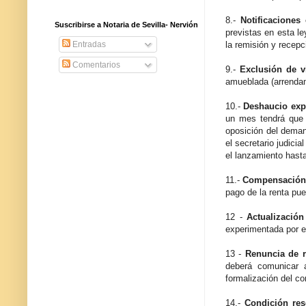
8.-
Notificaciones 
Suscribirse a Notaria de Sevilla- Nervión
previstas en esta l
la remisión y recepc
Entradas
Comentarios
9.-
Exclusión de v
amueblada (arrendami
10.-
Deshaucio exp
un mes tendrá que a
oposición del deman
el secretario judici
el lanzamiento hasta
11.-
Compensación 
pago de la renta pue
12 -
Actualización
experimentada por e
13 -
Renuncia de r
deberá comunicar a
formalización del c
14.-
Condición reso