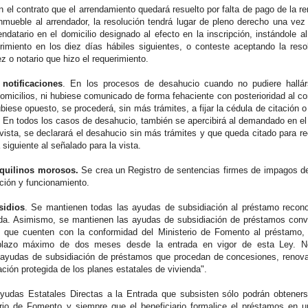
n el contrato que el arrendamiento quedará resuelto por falta de pago de la re
nmueble al arrendador, la resolución tendrá lugar de pleno derecho una vez e
rendatario en el domicilio designado al efecto en la inscripción, instándole
rimiento en los diez días hábiles siguientes, o conteste aceptando la reso
 o notario que hizo el requerimiento.
 notificaciones
. En los procesos de desahucio cuando no pudiere hallárs
domicilios, ni hubiese comunicado de forma fehaciente con posterioridad al co
biese opuesto, se procederá, sin más trámites, a fijar la cédula de citación 
al. En todos los casos de desahucio, también se apercibirá al demandado en el
ista, se declarará el desahucio sin más trámites y que queda citado para reci
 siguiente al señalado para la vista.
nquilinos morosos.
Se crea un Registro de sentencias firmes de impagos de r
ación y funcionamiento.
sidios
. Se mantienen todas las ayudas de subsidiación al préstamo recon
da. Asimismo, se mantienen las ayudas de subsidiación de préstamos conve
2 que cuenten con la conformidad del Ministerio de Fomento al préstamo, 
l plazo máximo de dos meses desde la entrada en vigor de esta Ley. N
 ayudas de subsidiación de préstamos que procedan de concesiones, renova
uación protegida de los planes estatales de vivienda".
 Ayudas Estatales Directas a la Entrada que subsisten sólo podrán obtene
erio de Fomento y siempre que el beneficiario formalice el préstamos en