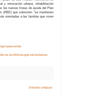
al y renovación urbana, rehabilitación
as las nuevas líneas de ayuda del Plan
ón (RBE) que subsisten "se mantienen
ás orientadas a las familias que viven
gor-para-evitar-
iler-es-la-reforma-que-necesitamos
Entradas antiguas