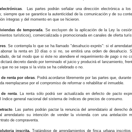
electrónicas
. Las partes podrán señalar una dirección electrónica a los e
ey, siempre que se garantice la autenticidad de la comunicación y de su cont
ión íntegras y del momento en que se hicieron.
iviendas de temporada
. Se excluyen de la aplicación de la Ley la cesi
entos turísticos), comercializada o promocionada en canales de oferta turísti
res
. Se contempla lo que se ha llamado "desahucio exprés": si el arrendatar
bonar la renta en 10 días o si no, se emitirá una orden de desahucio. Se
dado, de tal modo que si éste no atendiere el requerimiento de pago o no c
al dictará decreto dando por terminado el juicio y producirá el lanzamiento, fre
 que no se sepa si la vista se ha celebrado o no.
de renta por obras
. Podrá acordarse libremente por las partes que, durante
da reemplazarse por el compromiso de reformar o rehabilitar el inmueble.
 de renta
. La renta sólo podrá ser actualizada en defecto de pacto expre
l índice general nacional del sistema de índices de precios de consumo.
etracto
. Las partes podrán pactar la renuncia del arrendatario al derecho d
l arrendatario su intención de vender la vivienda con una antelación 
ontrato de compraventa.
lutoria inscrita.
Tratándose de arrendamientos de finca urbana inscritos 