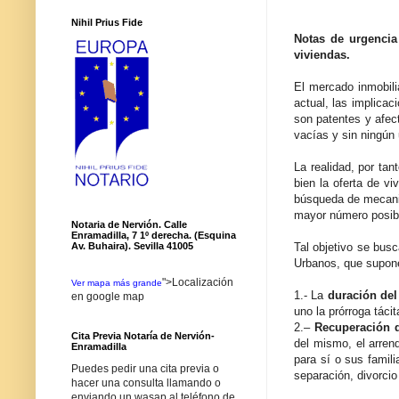
Nihil Prius Fide
Notas de urgencia 
viviendas.
El mercado inmobili
actual, las implica
son patentes y afec
vacías y sin ningún
La realidad, por ta
bien la oferta de vi
búsqueda de mecanis
mayor número posibl
Notaria de Nervión. Calle
Enramadilla, 7 1º derecha. (Esquina
Tal objetivo se bus
Av. Buhaira). Sevilla 41005
Urbanos, que supone
">Localización
Ver mapa más grande
1.- La
duración del
en google map
uno la prórroga tácit
2.–
Recuperación d
Cita Previa Notaría de Nervión-
del mismo, el arren
Enramadilla
para sí o sus famil
Puedes pedir una cita previa o
separación, divorcio
hacer una consulta llamando o
enviando un wasap al teléfono de