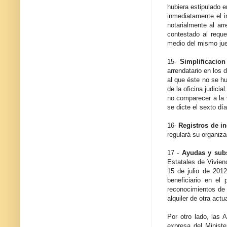
hubiera estipulado e
inmediatamente el i
notarialmente al ar
contestado al reque
medio del mismo juez
15-
Simplificacion
arrendatario en los 
al que éste no se hu
de la oficina judici
no comparecer a la v
se dicte el sexto día
16-
Registros de i
regulará su organiz
17 -
Ayudas y sub
Estatales de Vivien
15 de julio de 201
beneficiario en e
reconocimientos de
alquiler de otra act
Por otro lado, las
expresa del Minist