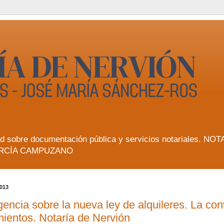
lidad sobre documentación pública y servicios notarial
RCÍA CAMPUZANO
2013
encia sobre la nueva ley de alquileres. La conv
mientos. Notaría de Nervión