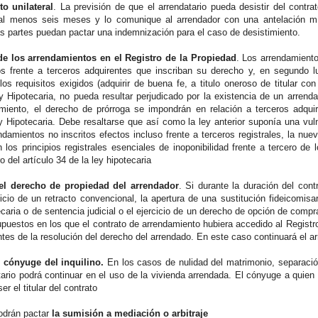
to unilateral
. La previsión de que el arrendatario pueda desistir del cont
 al menos seis meses y lo comunique al arrendador con una antelación mí
as partes puedan pactar una indemnización para el caso de desistimiento.
de los arrendamientos en el Registro de la Propiedad
. Los arrendamiento
os frente a terceros adquirentes que inscriban su derecho y, en segundo l
os requisitos exigidos (adquirir de buena fe, a titulo oneroso de titular con
y Hipotecaria, no pueda resultar perjudicado por la existencia de un arrenda
miento, el derecho de prórroga se impondrán en relación a terceros adqui
y Hipotecaria. Debe resaltarse que así como la ley anterior suponía una vulne
damientos no inscritos efectos incluso frente a terceros registrales, la nuev
los principios registrales esenciales de inoponibilidad frente a tercero de 
o del artículo 34 de la ley hipotecaria
el derecho de propiedad del arrendador
. Si durante la duración del con
cicio de un retracto convencional, la apertura de una sustitución fideicomisa
caria o de sentencia judicial o el ejercicio de un derecho de opción de compr
puestos en los que el contrato de arrendamiento hubiera accedido al Registro
tes de la resolución del derecho del arrendado. En este caso continuará el a
l cónyuge del inquilino.
En los casos de nulidad del matrimonio, separación j
ario podrá continuar en el uso de la vivienda arrendada. El cónyuge a quien 
r el titular del contrato
podrán pactar
la sumisión a mediación o arbitraje