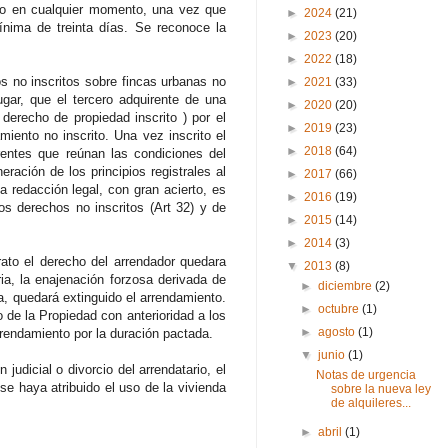
rato en cualquier momento, una vez que
►
2024
(21)
nima de treinta días. Se reconoce la
►
2023
(20)
►
2022
(18)
s no inscritos sobre fincas urbanas no
►
2021
(33)
ugar, que el tercero adquirente de una
►
2020
(20)
 derecho de propiedad inscrito ) por el
►
2019
(23)
miento no inscrito. Una vez inscrito el
►
2018
(64)
rentes que reúnan las condiciones del
ración de los principios registrales al
►
2017
(66)
a redacción legal, con gran acierto, es
►
2016
(19)
los derechos no inscritos (Art 32) y de
►
2015
(14)
►
2014
(3)
trato el derecho del arrendador quedara
▼
2013
(8)
ria, la enajenación forzosa derivada de
►
diciembre
(2)
a, quedará extinguido el arrendamiento.
►
octubre
(1)
 de la Propiedad con anterioridad a los
►
agosto
(1)
rrendamiento por la duración pactada.
▼
junio
(1)
udicial o divorcio del arrendatario, el
Notas de urgencia
se haya atribuido el uso de la vivienda
sobre la nueva ley
de alquileres...
►
abril
(1)