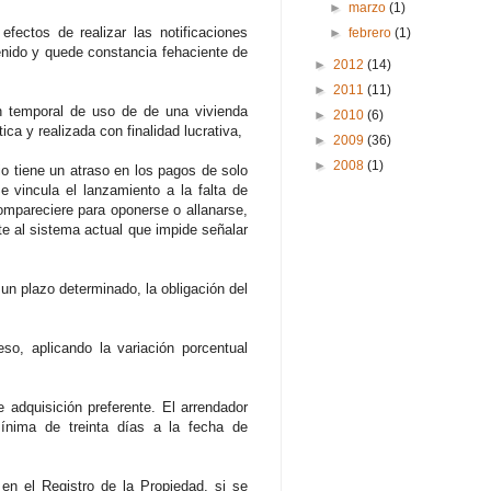
►
marzo
(1)
fectos de realizar las notificaciones
►
febrero
(1)
enido y quede constancia fehaciente de
►
2012
(14)
►
2011
(11)
ón temporal de uso de de una vivienda
►
2010
(6)
ca y realizada con finalidad lucrativa,
►
2009
(36)
►
2008
(1)
io tiene un atraso en los pagos de solo
 vincula el lanzamiento a la falta de
ompareciere para oponerse o allanarse,
nte al sistema actual que impide señalar
 un plazo determinado, la obligación del
so, aplicando la variación porcentual
e adquisición preferente. El arrendador
mínima de treinta días a la fecha de
en el Registro de la Propiedad, si se