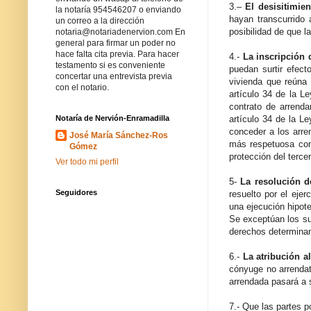
3.–
El desisitimien
la notaría 954546207 o enviando
hayan transcurrido
un correo a la dirección
posibilidad de que l
notaria@notariadenervion.com En
general para firmar un poder no
hace falta cita previa. Para hacer
4.-
La inscripción 
testamento si es conveniente
puedan surtir efect
concertar una entrevista previa
vivienda que reúna l
con el notario.
artículo 34 de la Le
contrato de arrenda
artículo 34 de la Le
Notaría de Nervión-Enramadilla
conceder a los arren
José María Sánchez-Ros
más respetuosa con 
Gómez
protección del tercer
Ver todo mi perfil
5-
La resolución d
Seguidores
resuelto por el ejer
una ejecución hipote
Se exceptúan los su
derechos determinan
6.-
La atribución a
cónyuge no arrendat
arrendada pasará a se
7.- Que las partes 