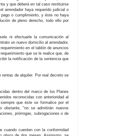
nta y que deberá en tal caso restituirse
l arrendador haya requerido judicial o
 al pago o cumplimiento, y éste no haya
lución de pleno derecho, todo ello por
ele ni efectuarle la comunicación al
ntrato un nuevo domicilio al arrendador,
o requerimiento en el tablón de anuncios
 requerimiento que se le realice que, de
bir la notificación de la sentencia que
entas de alquiler. Por real decreto se
ocidas dentro del marco de los Planes
nidos reconocidas con anterioridad al
siempre que éste se formalice por el
o obstante, "no se admitirán nuevos
ciones, prórrogas, subrogaciones o de
rse cuando cuenten con la conformidad
 un plazo de dos meses. Asimismo, se