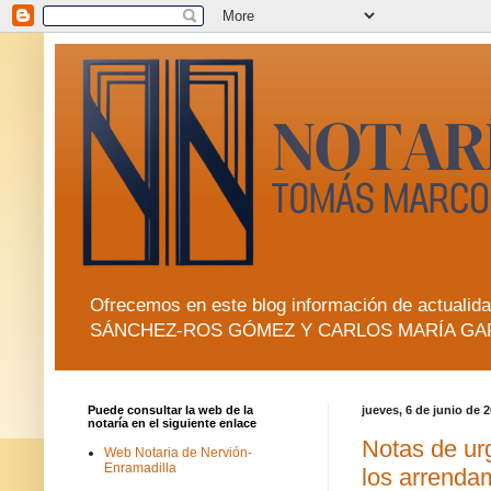
Ofrecemos en este blog información de actua
SÁNCHEZ-ROS GÓMEZ Y CARLOS MARÍA GA
Puede consultar la web de la
jueves, 6 de junio de 
notaría en el siguiente enlace
Notas de urg
Web Notaria de Nervión-
Enramadilla
los arrenda