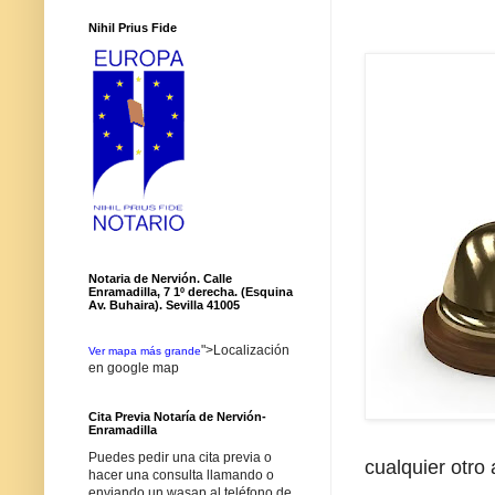
Nihil Prius Fide
Notaria de Nervión. Calle
Enramadilla, 7 1º derecha. (Esquina
Av. Buhaira). Sevilla 41005
">Localización
Ver mapa más grande
en google map
Cita Previa Notaría de Nervión-
Enramadilla
Puedes pedir una cita previa o
cualquier otro
hacer una consulta llamando o
enviando un wasap al teléfono de