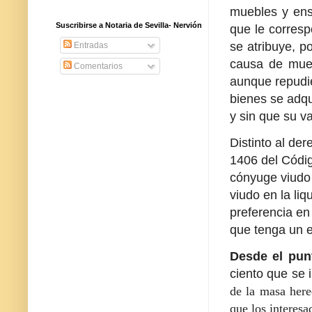
muebles y ens
Suscribirse a Notaria de Sevilla- Nervión
que le corresp
se atribuye, p
Entradas
causa de muer
Comentarios
aunque repudi
bienes se adqu
y sin que su v
Distinto al de
1406 del Códig
cónyuge viudo 
viudo en la li
preferencia en
que tenga un ex
Desde el punt
ciento que se i
de la masa hered
que los interesa