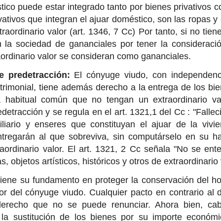
tico puede estar integrado tanto por bienes privativos 
vativos que integran el ajuar doméstico, son las ropas y
raordinario valor (art. 1346, 7 Cc) Por tanto, si no tien
 la sociedad de gananciales por tener la consideració
aordinario valor se consideran como gananciales.
e predetracción:
El cónyuge viudo, con independenc
imonial, tiene además derecho a la entrega de los bie
a habitual común que no tengan un extraordinario va
edetracción
y se regula en el art. 1321,1 del Cc : "Falle
iliario y enseres que constituyan el ajuar de la viv
tregarán al que sobreviva, sin computárselo en su ha
aordinario valor. El art. 1321, 2 Cc señala "No se en
as, objetos artísticos, históricos y otros de extraordinario
iene su fundamento en proteger la conservación del ho
r del cónyuge viudo. Cualquier pacto en contrario al 
erecho que no se puede renunciar. Ahora bien, cab
 la sustitución de los bienes por su importe económ