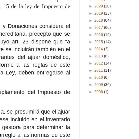
rt. 15 de la ley de Impuesto de
►
2020
(20)
►
2019
(23)
►
2018
(64)
es y Donaciones considera el
►
2017
(66)
reditaria, precepto que se
►
2016
(19)
uyo art. 23 dispone que "a
►
2015
(14)
e se incluirán también en el
►
2014
(3)
rantes del ajuar doméstico,
►
2013
(8)
►
2012
(14)
forme a las reglas de este
►
2011
(11)
la Ley, deben entregarse al
►
2010
(6)
►
2009
(36)
Reglamento del Impuesto de
►
2008
(1)
a, se presumirá que el ajuar
se incluido en el inventario
a gestora para determinar la
rreglo a las normas de este