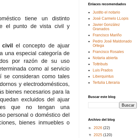
Enlaces recomendados
Justito el notario
méstico tiene un distinto
José Carmelo LLopis
Javier González
 el punto de vista civil y
Granados
Francisco Mariño
Pedro José Maldonado
civil
el concepto de ajuar
Ortega
Francisco Rosales
a una especial categoría de
Notaria abierta
ados por razón de su uso
Tottributs
eterminada como al servicio
Luis Prados
sí se consideran como tales
Liberquintus
Tertulia Literaria
adornos y electrodomésticos,
ás bienes necesarios para la
Buscar este blog
 quedan excluidos del ajuar
enes que no tengan una
uso personal o doméstico del
Archivo del blog
cciones, bienes inmuebles o
►
2026
(22)
▼
2025
(120)