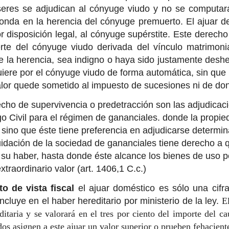
eres se adjudican al cónyuge viudo y no se computar
onda en la herencia del cónyuge premuerto. El ajuar d
or disposición legal, al cónyuge supérstite. Este derech
te del cónyuge viudo derivada del vínculo matrimonia
e la herencia, sea indigno o haya sido justamente des
iere por el cónyuge viudo de forma automática, sin que 
alor quede sometido al impuesto de sucesiones ni de do
recho de supervivencia o predetracción son las adjudicaci
o Civil para el régimen de gananciales. donde la propie
sino que éste tiene preferencia en adjudicarse determin
quidación de la sociedad de gananciales tiene derecho a 
 su haber, hasta donde éste alcance
los bienes de uso 
traordinario valor (art. 1406,1 C.c.)
o de vista fiscal
el ajuar doméstico es sólo una cifra
ncluye en el haber hereditario por ministerio de la ley.
E
itaria y se valorará en el tres por ciento del importe del ca
dos asignen a este ajuar un valor superior o prueben fehacien