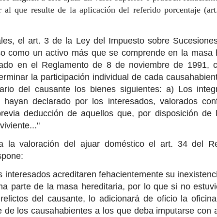
or al que resulte de la aplicación del referido porcentaje (a
ales, el art. 3 de la Ley del Impuesto sobre Sucesion
co como un activo más que se comprende en la masa he
llado en el Reglamento de 8 de noviembre de 1991, c
erminar la participación individual de cada causahabient
ario del causante los bienes siguientes: a) Los integ
hayan declarado por los interesados, valorados con
revia deducción de aquellos que, por disposición de 
iviente..."
 la valoración del ajuar doméstico el art. 34 del 
spone:
s interesados acreditaren fehacientemente su inexistenci
a parte de la masa hereditaria, por lo que si no estuvie
relictos del causante, lo adicionará de oficio la oficin
 de los causahabientes a los que deba imputarse con a