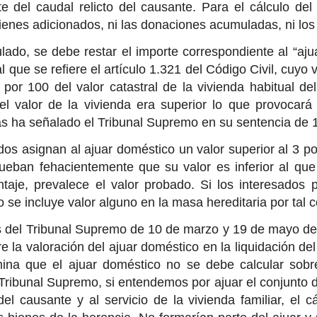
e del caudal relicto del causante. Para el cálculo de
bienes adicionados, ni las donaciones acumuladas, ni los
ulado, se debe restar el importe correspondiente al “aju
l que se refiere el artículo 1.321 del Código Civil, cuyo 
3 por 100 del valor catastral de la vivienda habitual d
 el valor de la vivienda era superior lo que provocar
s ha señalado el Tribunal Supremo en su sentencia de 
ados asignan al ajuar doméstico un valor superior al 3 po
ueban fehacientemente que su valor es inferior al que 
ntaje, prevalece el valor probado. Si los interesados
o se incluye valor alguno en la masa hereditaria por tal 
s del Tribunal Supremo de 10 de marzo y 19 de mayo d
bre la valoración del ajuar doméstico en la liquidación 
na que el ajuar doméstico no se debe calcular sobre e
Tribunal Supremo, si entendemos por ajuar el conjunto 
el causante y al servicio de la vivienda familiar, el 