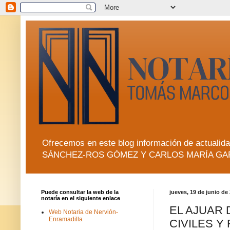
Ofrecemos en este blog información de actua
SÁNCHEZ-ROS GÓMEZ Y CARLOS MARÍA GA
Puede consultar la web de la
jueves, 19 de junio de
notaría en el siguiente enlace
EL AJUAR
Web Notaria de Nervión-
Enramadilla
CIVILES Y