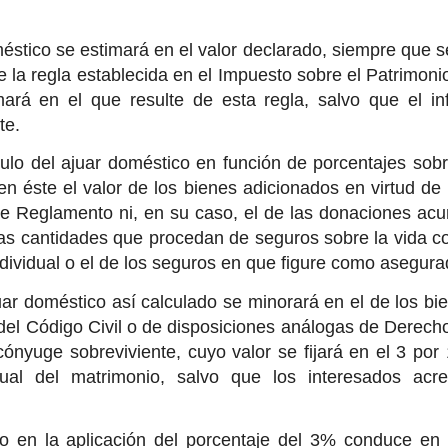
méstico se estimará en el valor declarado, siempre que s
de la regla establecida en el Impuesto sobre el Patrimoni
ará en el que resulte de esta regla, salvo que el inf
te.
culo del ajuar doméstico en función de porcentajes sobre
 en éste el valor de los bienes adicionados en virtud de 
te Reglamento ni, en su caso, el de las donaciones a
las cantidades que procedan de seguros sobre la vida co
ndividual o el de los seguros en que figure como asegurad
juar doméstico así calculado se minorará en el de los bi
 del Código Civil o de disposiciones análogas de Derecho 
cónyuge sobreviviente, cuyo valor se fijará en el 3 por 
tual del matrimonio, salvo que los interesados acr
o en la aplicación del porcentaje del 3% conduce en