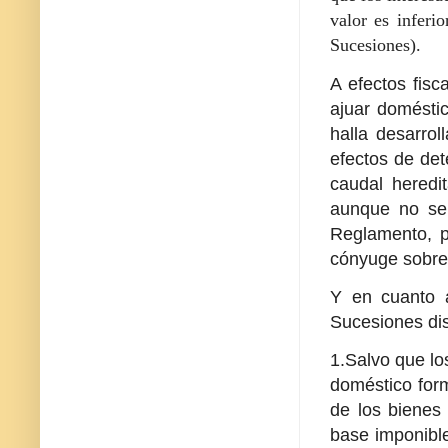
valor es inferi
Sucesiones).
A efectos fisc
ajuar domésti
halla desarro
efectos de det
caudal heredit
aunque no se 
Reglamento, p
cónyuge sobrev
Y en cuanto a
Sucesiones di
1.Salvo que lo
doméstico form
de los bienes 
base imponible