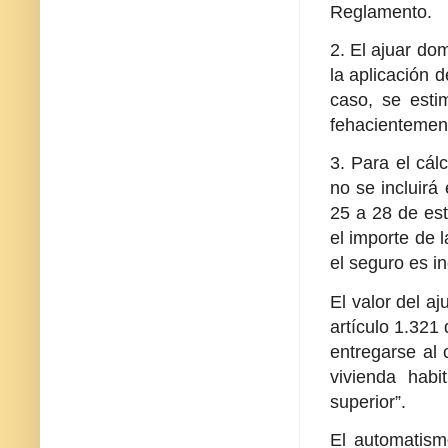
Reglamento.
2. El ajuar do
la aplicación 
caso, se estim
fehacientemen
3. Para el cál
no se incluirá
25 a 28 de es
el importe de 
el seguro es i
El valor del a
artículo 1.321
entregarse al 
vivienda habi
superior”.
El automatism