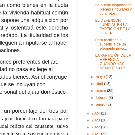
án como bienes en la cuota
Se puede disponer de
bienes singulares y
e la vivienda habitual común
concretos...
o supone una adquisición por
EL DEFENSOR
JUDICIAL EN LA
l y ostentará este derecho
PARTICIÓN DE LA
HERENCI...
heredado.
La titularidad de los
Para rectificar la
lleguen a imputarse al haber
superficie de un
elemento priva...
naciones.
LA PARTICIÓN DE LA
HERENCIA
ones preferentes del art.
CUANDO HAY
MENORES O P...
dad no pasa ex lege al
ados bienes. Así el c
ónyuge
►
mayo
(12)
que se incluyan con
►
abril
(13)
►
marzo
(35)
personal
del ajuar doméstico
►
febrero
(3)
►
enero
(2)
, un porcentaje del tres por
►
2024
(21)
l ajuar doméstico formará parte
►
2023
(20)
udal relicto del causante, salvo
►
2022
(18)
temente su inexistencia o que su
►
2021
(33)