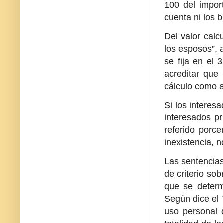
100 del import
cuenta ni los 
Del valor calc
los esposos”, a
se fija en el 
acreditar que
cálculo como a
Si los interes
interesados pr
referido porce
inexistencia, n
Las sentencia
de criterio so
que se determi
Según dice el 
uso personal d