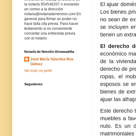
El ajuar domés
la notaría 954546207 o enviando
un correo a la dirección
Los bienes pri
notaria@notariadenervion.com En
no sean de ext
general para firmar un poder no
hace falta cita previa. Para hacer
se incluyen en
testamento si es conveniente
concertar una entrevista previa
tienen un extr
con el notario.
El derecho d
Notaría de Nervión-Enramadilla
económico matr
José María Sánchez-Ros
de la viviend
Gómez
derecho de pr
Ver todo mi perfil
ropas, el mob
esposos se en
Seguidores
bienes de extr
ajuar las alhaj
Este derecho t
muebles a favo
nulo. Es un d
matrimoniales