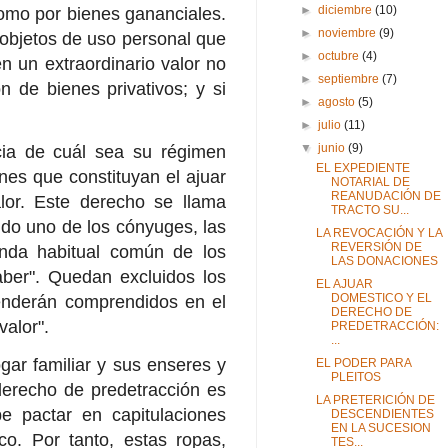
►
diciembre
(10)
como por bienes gananciales.
►
noviembre
(9)
 objetos de uso personal que
►
octubre
(4)
en un extraordinario valor no
►
septiembre
(7)
n de bienes privativos; y si
►
agosto
(5)
►
julio
(11)
▼
junio
(9)
ia de cuál sea su régimen
EL EXPEDIENTE
nes que constituyan el ajuar
NOTARIAL DE
REANUDACIÓN DE
lor. Este derecho se llama
TRACTO SU...
cido uno de los cónyuges, las
LA REVOCACIÓN Y LA
REVERSIÓN DE
ienda habitual común de los
LAS DONACIONES
ber". Quedan excluidos los
EL AJUAR
DOMESTICO Y EL
tenderán comprendidos en el
DERECHO DE
 valor".
PREDETRACCIÓN:
...
gar familiar y sus enseres y
EL PODER PARA
PLEITOS
derecho de predetracción es
LA PRETERICIÓN DE
e pactar en capitulaciones
DESCENDIENTES
EN LA SUCESION
ico.
Por tanto, estas ropas,
TES...