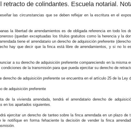
El retracto de colindantes. Escuela notarial. No
eseñar las circunstancias que se deben reflejar en la escritura en el exposi
banas la libertad de arrendamientos es de obligada referencia en todo los 
o oneroso (quedan exceptuadas los títulos gratuitos como la herencia y la do
 arrendada tiene el arrendatario un derecho de adquisición preferente (derecho
recho hay que decir que la finca está libre de arrendamientos, y si no lo e
enunciar a su derecho de adquisición preferente compareciendo en la misma esc
as condiciones de la transmisión para que pueda ejercitar su derecho de retracto
e derecho de adquisición preferente se encuentra en el artículo 25 de la Le
ho de adquisición preferente
a de la vivienda arrendada, tendrá el arrendatario derecho de adquisici
s en los apartados siguientes.
odrá ejercitar un derecho de tanteo sobre la finca arrendada en un plazo de t
 le notifique en forma fehaciente la decisión de vender la finca arrenda
nsmisión.