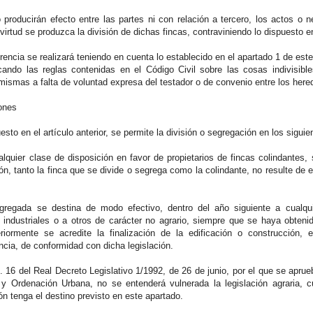
 producirán efecto entre las partes ni con relación a tercero, los actos o n
 virtud se produzca la división de dichas fincas, contraviniendo lo dispuesto en
erencia se realizará teniendo en cuenta lo establecido en el apartado 1 de este
icando las reglas contenidas en el Código Civil sobre las cosas indivisibl
mismas a falta de voluntad expresa del testador o de convenio entre los here
ones
esto en el artículo anterior, se permite la división o segregación en los sigui
ualquier clase de disposición en favor de propietarios de fincas colindante
ón, tanto la finca que se divide o segrega como la colindante, no resulte de 
egregada se destina de modo efectivo, dentro del año siguiente a cualqui
 industriales o a otros de carácter no agrario, siempre que se haya obtenido
eriormente se acredite la finalización de la edificación o construcción,
ncia, de conformidad con dicha legislación.
t. 16 del Real Decreto Legislativo 1/1992, de 26 de junio, por el que se aprue
y Ordenación Urbana, no se entenderá vulnerada la legislación agraria, c
ón tenga el destino previsto en este apartado.