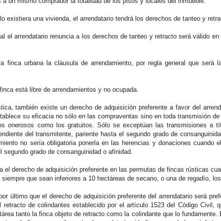
os a un mismo comprador la totalidad de los pisos y locales del inmueble.
lo existiera una vivienda, el arrendatario tendrá los derechos de tanteo y retra
ual el arrendatario renuncia a los derechos de tanteo y retracto será válido e
la finca urbana la cláusula de arrendamiento, por regla general que será l
finca está libre de arrendamientos y no ocupada.
stica, también existe un derecho de adquisición preferente a favor del arren
tablece su eficacia no sólo en las compraventas sino en toda transmisión de 
ulos onerosos como los gratuitos. Sólo se exceptúan las transmisiones a tí
ndiente del transmitente, pariente hasta el segundo grado de consanguinida
miento no sería obligatoria ponerla en las herencias y donaciones cuando el
el segundo grado de consanguinidad o afinidad.
 el derecho de adquisición preferente en las permutas de fincas rústicas cua
 siempre que sean inferiores a 10 hectáreas de secano, o una de regadío, lo
r último que el derecho de adquisición preferente del arrendatario será pref
el retracto de colindantes establecido por el artículo 1523 del Código Civil
rea tanto la finca objeto de retracto como la colindante que lo fundamente. Es