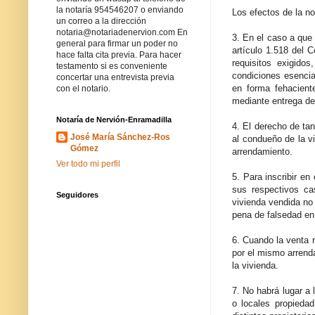
la notaría 954546207 o enviando
Los efectos de la no
un correo a la dirección
notaria@notariadenervion.com En
3. En el caso a que s
general para firmar un poder no
artículo 1.518 del C
hace falta cita previa. Para hacer
requisitos exigido
testamento si es conveniente
condiciones esencial
concertar una entrevista previa
en forma fehacient
con el notario.
mediante entrega de
Notaría de Nervión-Enramadilla
4. El derecho de tan
José María Sánchez-Ros
al condueño de la vi
Gómez
arrendamiento.
Ver todo mi perfil
5. Para inscribir en
sus respectivos cas
Seguidores
vivienda vendida no 
pena de falsedad en
6. Cuando la venta 
por el mismo arrenda
la vivienda.
7. No habrá lugar a
o locales propieda