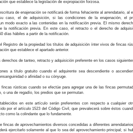
ción que establece la legislación de expropiación forzosa.
escritura de enajenación se notificará de forma fehaciente al arrendatario, al 
su caso, el de adquisición, si las condiciones de la enajenación, el p
un modo exacto a las contenidas en la notificación previa. El mismo derec
de la notificación previa. En este caso, el retracto o el derecho de adquisi
0 días hábiles a partir de la notificación.
el Registro de la propiedad los títulos de adquisición ínter vivos de fincas rú
cación que establece el apartado anterior.
 derechos de tanteo, retracto y adquisición preferente en los casos siguiente
ones a título gratuito cuando el adquirente sea descendiente o ascendient
nsanguinidad o afinidad o su cónyuge.
 fincas rústicas cuando se efectúe para agregar una de las fincas permuta
, o una de regadío, los predios que se permutan.
ablecidos en este artículo serán preferentes con respecto a cualquier otr
cido por el artículo 1523 del Código Civil, que prevalecerá sobre éstos cuan
acto como la colindante que lo fundamente.
e fincas de aprovechamientos diversos concedidas a diferentes arrendatarios s
derá ejercitarlo solamente al que lo sea del aprovechamiento principal; si hub