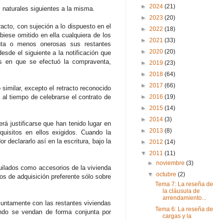
►
2024
(21)
s naturales siguientes a la misma.
►
2023
(20)
tracto, con sujeción a lo dispuesto en el
►
2022
(18)
biese omitido en ella cualquiera de los
►
2021
(33)
venta o menos onerosas sus restantes
►
2020
(20)
esde el siguiente a la notificación que
es en que se efectuó la compraventa,
►
2019
(23)
►
2018
(64)
►
2017
(66)
 similar, excepto el retracto reconocido
 al tiempo de celebrarse el contrato de
►
2016
(19)
►
2015
(14)
►
2014
(3)
erá justificarse que han tenido lugar en
►
2013
(8)
quisitos en ellos exigidos. Cuando la
 declararlo así en la escritura, bajo la
►
2012
(14)
▼
2011
(11)
►
noviembre
(3)
uilados como accesorios de la vivienda
▼
octubre
(2)
hos de adquisición preferente sólo sobre
Tema 7: La reseña de
la cláusula de
arrendamiento...
juntamente con las restantes viviendas
Tema 6: La reseña de
ndo se vendan de forma conjunta por
cargas y la