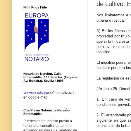
de cultivo. 
Nihil Prius Fide
Nos limitaremos a r
urbana o rústica.
A) En las fincas ur
propiedad por títul
que si la finca está
para evitar este de
inquilino.
El inquilino podrá r
notificar por acta l
Notaria de Nervión. Calle
Enramadilla, 7 1º derecha. (Esquina
La regulación de est
Av. Buhaira). Sevilla 41005
( Artículo 25. Derec
">Localización
Ver mapa más grande
en google map
1. En caso de vent
condiciones prevista
Cita Previa Notaría de Nervión-
Enramadilla
2. El arrendatario p
siguiente en que se
Puedes pedir una cita previa o
esenciales de la tra
hacer una consulta llamando o
enviando un wasap al teléfono de