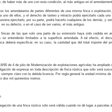
 y, de haber más de uno con esta condición, al más antiguo en el arrendamien
os los arrendatarios de partes diferentes de una misma finca o explotación,
a uno de ellos, y el derecho de tanteo y retracto podrá ejercitarlo cada uno
uisiera ejercitarlo, por su parte, podrá hacerlo cualquiera de los demás, y ser
y, en su defecto, o en el caso de ser varios, el más antiguo.
 fincas de las que solo una parte de su extensión haya sido cedida en ar
s se entenderán limitados a la superficie arrendada. A tal efecto, el do
inca deberá especificar, en su caso, la cantidad que del total importe del p
19/95 de 4 de julio de Modernización de explotaciones agrícolas ha ampliado e
ligación de expresar en toda descripción de finca rústica que sólo será susce
y siempre claro con la debida licencia. Por regla general la unidad mínima d
o dos mil quinientos metros.
n
regación de una finca rústica sólo será válida cuando no dé lugar a parcelas 