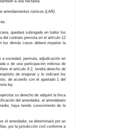
r también a una hectárea.
de arrendamientos rústicos (LAR).
nte.
ecaria, quedará subrogado en todos los
 del contrato prevista en el artículo 12
 en los demás casos deberá respetar la
ón a sociedad, permuta, adjudicación en
ada o de una participación indivisa de
fiere el artículo 9.2, tendrá derecho de
propósito de enajenar y le indicará los
usto, de acuerdo con el apartado 1 del
esta ley.
jercitar su derecho de adquirir la finca
ficación del arrendador, el arrendatario
 medio, haya tenido conocimiento de la
por el arrendador, se determinará por un
as, por la jurisdicción civil conforme a