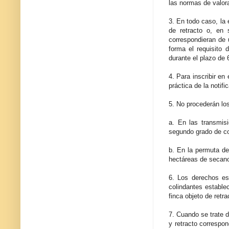
las normas de valora
3. En todo caso, la 
de retracto o, en 
correspondieran de 
forma el requisito 
durante el plazo de 6
4. Para inscribir en 
práctica de la notifi
5. No procederán los
a. En las transmisi
segundo grado de co
b. En la permuta de
hectáreas de secano
6. Los derechos est
colindantes estable
finca objeto de retr
7. Cuando se trate d
y retracto correspon