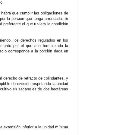
to.
 habrá que cumplir las obligaciones de
 por la porción que tenga arrendada. Si
á preferente el que tuviera la condición
riendo, los derechos regulados en los
cumento por el que sea formalizada la
recio corresponde a la porción dada en
l derecho de retracto de colindantes, y
ptible de división respetando la unidad
e cultivo en secano es de dos hectáreas
de extensión inferior a la unidad mínima