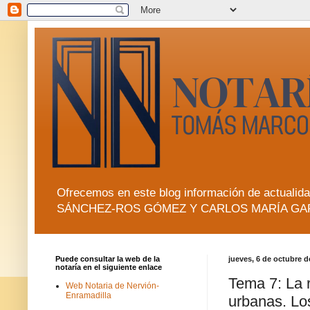
Ofrecemos en este blog información de actua
SÁNCHEZ-ROS GÓMEZ Y CARLOS MARÍA GA
Puede consultar la web de la
jueves, 6 de octubre d
notaría en el siguiente enlace
Tema 7: La r
Web Notaria de Nervión-
Enramadilla
urbanas. Lo