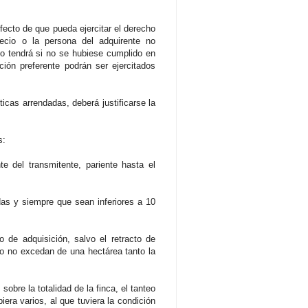
efecto de que pueda ejercitar el derecho
recio o la persona del adquirente no
ho tendrá si no se hubiese cumplido en
ción preferente podrán ser ejercitados
sticas arrendadas, deberá justificarse la
s:
e del transmitente, pariente hasta el
das y siempre que sean inferiores a 10
o de adquisición, salvo el retracto de
do no excedan de una hectárea tanto la
obre la totalidad de la finca, el tanteo
iera varios, al que tuviera la condición