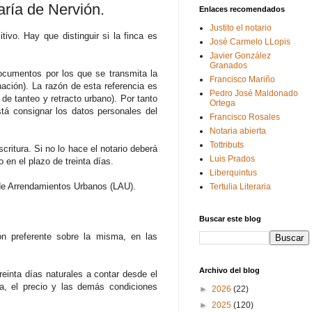
taría de Nervión.
Enlaces recomendados
Justito el notario
tivo. Hay que distinguir si la finca es
José Carmelo LLopis
Javier González
Granados
documentos por los que se transmita la
Francisco Mariño
nación). La razón de esta referencia es
Pedro José Maldonado
 de tanteo y retracto urbano). Por tanto
Ortega
stá consignar los datos personales del
Francisco Rosales
Notaria abierta
Tottributs
ritura. Si no lo hace el notario deberá
Luis Prados
 en el plazo de treinta días.
Liberquintus
y de Arrendamientos Urbanos (LAU).
Tertulia Literaria
Buscar este blog
ón preferente sobre la misma, en las
Archivo del blog
reinta días naturales a contar desde el
da, el precio y las demás condiciones
►
2026
(22)
►
2025
(120)