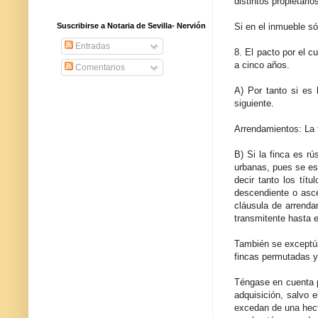
distintos propietari
Si en el inmueble só
Suscribirse a Notaria de Sevilla- Nervión
Entradas
8. El pacto por el c
a cinco años.
Comentarios
A) Por tanto si es 
siguiente.
Arrendamientos: La 
B) Si la finca es rú
urbanas, pues se es
decir tanto los tít
descendiente o asce
cláusula de arrenda
transmitente hasta 
También se exceptúa
fincas permutadas y
Téngase en cuenta po
adquisición, salvo 
excedan de una hectá