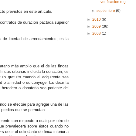
verificación regi...
►
septiembre
(6)
cto previstos en este artículo.
►
2010
(6)
n contratos de duración pactada superior
►
2009
(36)
►
2008
(1)
a de libertad de arrendamientos, es la
datario más amplio que el de las fincas
fincas urbanas incluida la donación, es
tulo gratuito cuando el adquirente sea
d o afinidad o su cónyuge. Es decir la
 heredero o donatario sea pariente del
ndo se efectúe para agregar una de las
s predios que se permutan.
erente con respecto a cualquier otro de
, que prevalecerá sobre éstos cuando no
 decir el colindante de finca inferior a