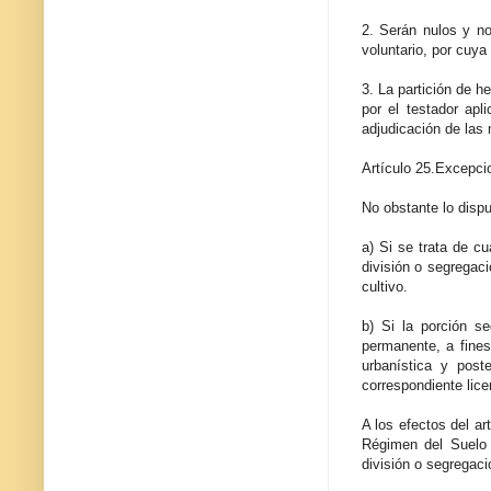
2. Serán nulos y no
voluntario, por cuya
3. La partición de h
por el testador apl
adjudicación de las 
Artículo 25.Excepci
No obstante lo dispu
a) Si se trata de c
división o segregaci
cultivo.
b) Si la porción s
permanente, a fines
urbanística y post
correspondiente lice
A los efectos del ar
Régimen del Suelo 
división o segregaci