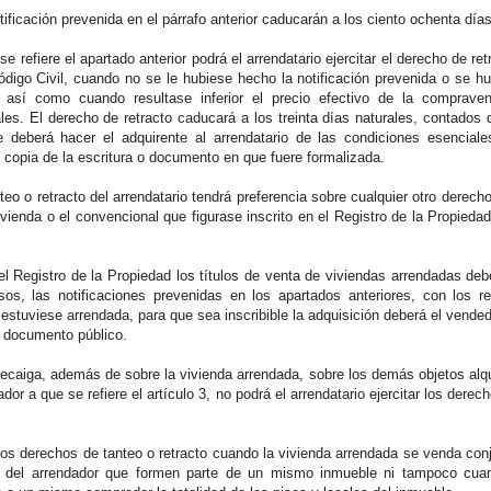
tificación prevenida en el párrafo anterior caducarán a los ciento ochenta día
e refiere el apartado anterior podrá el arrendatario ejercitar el derecho de re
ódigo Civil, cuando no se le hubiese hecho la notificación prevenida o se hu
s, así como cuando resultase inferior el precio efectivo de la compra
es. El derecho de retracto caducará a los treinta días naturales, contados d
e deberá hacer el adquirente al arrendatario de las condiciones esencial
 copia de la escritura o documento en que fuere formalizada.
teo o retracto del arrendatario tendrá preferencia sobre cualquier otro derecho
vienda o el convencional que figurase inscrito en el Registro de la Propiedad
 el Registro de la Propiedad los títulos de venta de viviendas arrendadas deb
os, las notificaciones prevenidas en los apartados anteriores, con los re
estuviese arrendada, para que sea inscribible la adquisición deberá el vendedor
 documento público.
recaiga, además de sobre la vivienda arrendada, sobre los demás objetos alq
dor a que se refiere el artículo 3, no podrá el arrendatario ejercitar los derec
 los derechos de tanteo o retracto cuando la vivienda arrendada se venda con
d del arrendador que formen parte de un mismo inmueble ni tampoco cua