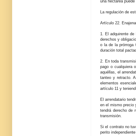
una hectárea puede r
La regulación de est
Artículo 22. Enajena
1. El adquirente de
derechos y obligacio
o la de la prórroga
duración total pacta
2. En toda transmisi
pago o cualquiera o
aquéllas, el arrenda
tanteo y retracto. A
elementos esenciale
artículo 11 y tenien
El arrendatario tend
en el mismo precio y
tendrá derecho de r
transmisión.
Si el contrato no tu
perito independiente