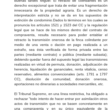
Buenas tardes Miguel: El retracto de colindantes es un
derecho excepcional que trata de evitar una fragmentación
innecesaria de la propiedad agraria. Es un derecho de
interpretación estricta y no se da en los supuestos de
extinción de condominio.Dados lo términos en los cuales se
pronuncia los artículos 1521 y 1523 del CC y la regulación
legal que se hace de los mismos dentro del contrato de
compraventa, resulta necesario para poder entablar el
retracto la transmisión onerosa de la finca colindante por
medio de una venta o dación en pago realizada a un
extraño, sea ésta verificada de forma privada entre las
partes (mediante contrato) o pública (mediante subasta);
debiendo quedar fuera del supuesto legal las transmisiones
realizadas en virtud de permuta, donación, adjudicación de
herencia, liquidación de gananciales, renta vitalicia, censo
reservativo, alimentos convencionales (arts. 1791 a 1797
CC), disolución de comunidad, donación onerosa,
aportaciones no dinerarias a sociedades mercantiles, etc.
El Tribunal Supremo, en una línea restrictiva, ha obligado a
rechazar "todo intento de hacer entrar por asimilación otros
actos de transmisión que no se basen concretamente en
una compraventa y en su único equivalente de la