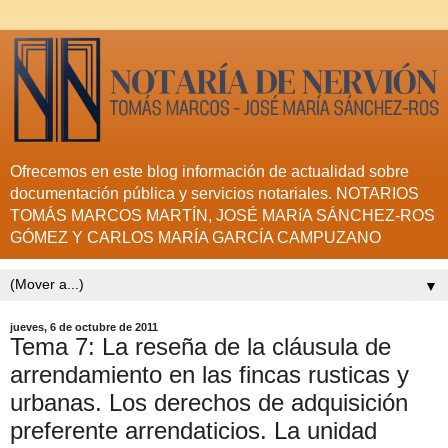
Ofrecemos en este blog información de actualidad sobre
documentación pública y servicios notariales. NOTARIOS
TOMÁS MARCOS MARTÍN, JOSÉ MARíA SÁNCHEZ-ROS
GÓMEZ Y CARLOS MARÍA GARCÍA CAMPUZANO
▼
jueves, 6 de octubre de 2011
Tema 7: La reseña de la cláusula de
arrendamiento en las fincas rusticas y
urbanas. Los derechos de adquisición
preferente arrendaticios. La unidad