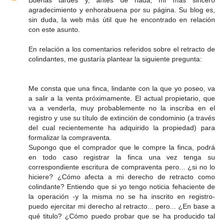
Buenas tardes y, antes de nada, mi más sincero
agradecimiento y enhorabuena por su página. Su blog es,
sin duda, la web más útil que he encontrado en relación
con este asunto.
En relación a los comentarios referidos sobre el retracto de
colindantes, me gustaría plantear la siguiente pregunta:
Me consta que una finca, lindante con la que yo poseo, va
a salir a la venta próximamente. El actual propietario, que
va a venderla, muy probablemente no la inscriba en el
registro y use su título de extinción de condominio (a través
del cual recientemente ha adquirido la propiedad) para
formalizar la compraventa.
Supongo que el comprador que le compre la finca, podrá
en todo caso registrar la finca una vez tenga su
correspondiente escritura de compraventa pero... ¿si no lo
hiciere? ¿Cómo afecta a mi derecho de retracto como
colindante? Entiendo que si yo tengo noticia fehaciente de
la operación -y la misma no se ha inscrito en registro-
puedo ejercitar mi derecho al retracto... pero... ¿En base a
qué titulo? ¿Cómo puedo probar que se ha producido tal