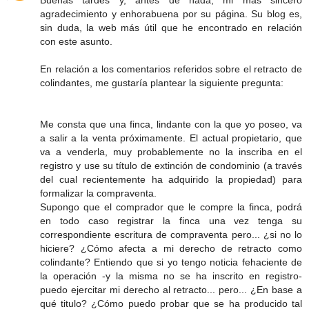
Buenas tardes y, antes de nada, mi más sincero
agradecimiento y enhorabuena por su página. Su blog es,
sin duda, la web más útil que he encontrado en relación
con este asunto.
En relación a los comentarios referidos sobre el retracto de
colindantes, me gustaría plantear la siguiente pregunta:
Me consta que una finca, lindante con la que yo poseo, va
a salir a la venta próximamente. El actual propietario, que
va a venderla, muy probablemente no la inscriba en el
registro y use su título de extinción de condominio (a través
del cual recientemente ha adquirido la propiedad) para
formalizar la compraventa.
Supongo que el comprador que le compre la finca, podrá
en todo caso registrar la finca una vez tenga su
correspondiente escritura de compraventa pero... ¿si no lo
hiciere? ¿Cómo afecta a mi derecho de retracto como
colindante? Entiendo que si yo tengo noticia fehaciente de
la operación -y la misma no se ha inscrito en registro-
puedo ejercitar mi derecho al retracto... pero... ¿En base a
qué titulo? ¿Cómo puedo probar que se ha producido tal