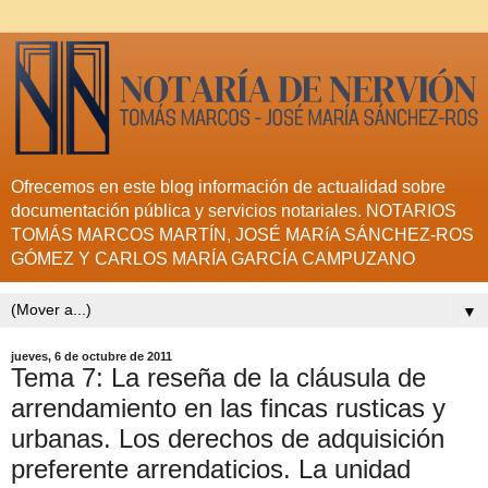
Ofrecemos en este blog información de actualidad sobre
documentación pública y servicios notariales. NOTARIOS
TOMÁS MARCOS MARTÍN, JOSÉ MARíA SÁNCHEZ-ROS
GÓMEZ Y CARLOS MARÍA GARCÍA CAMPUZANO
▼
jueves, 6 de octubre de 2011
Tema 7: La reseña de la cláusula de
arrendamiento en las fincas rusticas y
urbanas. Los derechos de adquisición
preferente arrendaticios. La unidad