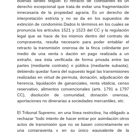
Buenas tardes Miguel: El retracto de colindantes es un
derecho excepcional que trata de evitar una fragmentación
innecesaria de la propiedad agraria. Es un derecho de
interpretación estricta y no se da en los supuestos de
extinción de condominio.Dados lo términos en los cuales se
pronuncia los artículos 1521 y 1523 del CC y la regulación
legal que se hace de los mismos dentro del contrato de
compraventa, resulta necesario para poder entablar el
retracto la transmisión onerosa de la finca colindante por
medio de una venta o dación en pago realizada a un
extraño, sea ésta verificada de forma privada entre las
partes (mediante contrato) o pública (mediante subasta);
debiendo quedar fuera del supuesto legal las transmisiones
realizadas en virtud de permuta, donación, adjudicación de
herencia, liquidación de gananciales, renta vitalicia, censo
reservativo, alimentos convencionales (arts. 1791 a 1797
CC), disolución de comunidad, donación onerosa,
aportaciones no dinerarias a sociedades mercantiles, etc.
El Tribunal Supremo, en una línea restrictiva, ha obligado a
rechazar "todo intento de hacer entrar por asimilación otros
actos de transmisión que no se basen concretamente en
una compraventa y en su único equivalente de la