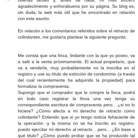
Buenas tardes y, antes de nada, mi más sincero
agradecimiento y enhorabuena por su página. Su blog es,
sin duda, la web más útil que he encontrado en relación
con este asunto.
En relación a los comentarios referidos sobre el retracto de
colindantes, me gustaría plantear la siguiente pregunta:
Me consta que una finca, lindante con la que yo poseo, va
a salir a la venta próximamente. El actual propietario, que
va a venderla, muy probablemente no la inscriba en el
registro y use su título de extinción de condominio (a través
del cual recientemente ha adquirido la propiedad) para
formalizar la compraventa.
Supongo que el comprador que le compre la finca, podrá
en todo caso registrar la finca una vez tenga su
correspondiente escritura de compraventa pero... ¿si no lo
hiciere? ¿Cómo afecta a mi derecho de retracto como
colindante? Entiendo que si yo tengo noticia fehaciente de
la operación -y la misma no se ha inscrito en registro-
puedo ejercitar mi derecho al retracto... pero... ¿En base a
qué titulo? ¿Cómo puedo probar que se ha producido tal