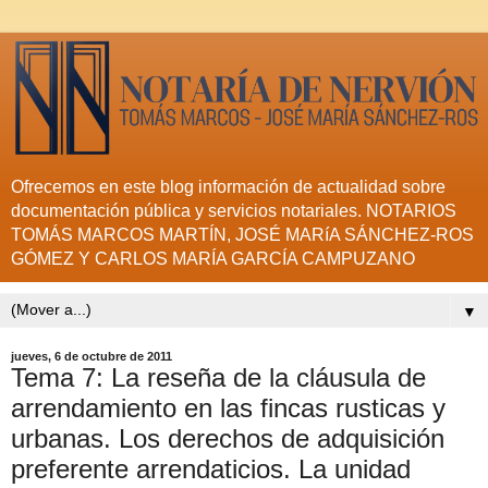
Ofrecemos en este blog información de actualidad sobre
documentación pública y servicios notariales. NOTARIOS
TOMÁS MARCOS MARTÍN, JOSÉ MARíA SÁNCHEZ-ROS
GÓMEZ Y CARLOS MARÍA GARCÍA CAMPUZANO
▼
jueves, 6 de octubre de 2011
Tema 7: La reseña de la cláusula de
arrendamiento en las fincas rusticas y
urbanas. Los derechos de adquisición
preferente arrendaticios. La unidad