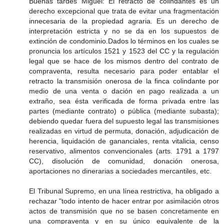
Buenas tardes Miguel: El retracto de colindantes es un
derecho excepcional que trata de evitar una fragmentación
innecesaria de la propiedad agraria. Es un derecho de
interpretación estricta y no se da en los supuestos de
extinción de condominio.Dados lo términos en los cuales se
pronuncia los artículos 1521 y 1523 del CC y la regulación
legal que se hace de los mismos dentro del contrato de
compraventa, resulta necesario para poder entablar el
retracto la transmisión onerosa de la finca colindante por
medio de una venta o dación en pago realizada a un
extraño, sea ésta verificada de forma privada entre las
partes (mediante contrato) o pública (mediante subasta);
debiendo quedar fuera del supuesto legal las transmisiones
realizadas en virtud de permuta, donación, adjudicación de
herencia, liquidación de gananciales, renta vitalicia, censo
reservativo, alimentos convencionales (arts. 1791 a 1797
CC), disolución de comunidad, donación onerosa,
aportaciones no dinerarias a sociedades mercantiles, etc.
El Tribunal Supremo, en una línea restrictiva, ha obligado a
rechazar "todo intento de hacer entrar por asimilación otros
actos de transmisión que no se basen concretamente en
una compraventa y en su único equivalente de la