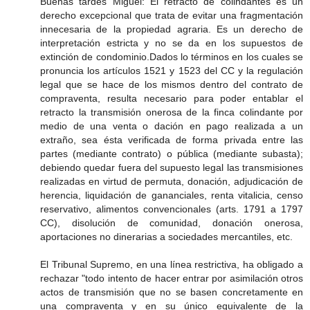
Buenas tardes Miguel: El retracto de colindantes es un
derecho excepcional que trata de evitar una fragmentación
innecesaria de la propiedad agraria. Es un derecho de
interpretación estricta y no se da en los supuestos de
extinción de condominio.Dados lo términos en los cuales se
pronuncia los artículos 1521 y 1523 del CC y la regulación
legal que se hace de los mismos dentro del contrato de
compraventa, resulta necesario para poder entablar el
retracto la transmisión onerosa de la finca colindante por
medio de una venta o dación en pago realizada a un
extraño, sea ésta verificada de forma privada entre las
partes (mediante contrato) o pública (mediante subasta);
debiendo quedar fuera del supuesto legal las transmisiones
realizadas en virtud de permuta, donación, adjudicación de
herencia, liquidación de gananciales, renta vitalicia, censo
reservativo, alimentos convencionales (arts. 1791 a 1797
CC), disolución de comunidad, donación onerosa,
aportaciones no dinerarias a sociedades mercantiles, etc.
El Tribunal Supremo, en una línea restrictiva, ha obligado a
rechazar "todo intento de hacer entrar por asimilación otros
actos de transmisión que no se basen concretamente en
una compraventa y en su único equivalente de la