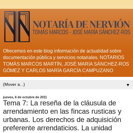
Ofrecemos en este blog información de actualidad sobre
documentación pública y servicios notariales. NOTARIOS
TOMÁS MARCOS MARTÍN, JOSÉ MARíA SÁNCHEZ-ROS
GÓMEZ Y CARLOS MARÍA GARCÍA CAMPUZANO
▼
jueves, 6 de octubre de 2011
Tema 7: La reseña de la cláusula de
arrendamiento en las fincas rusticas y
urbanas. Los derechos de adquisición
preferente arrendaticios. La unidad