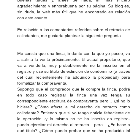
Buenas tardes y, antes de nada, mi más sincero
agradecimiento y enhorabuena por su página. Su blog es,
sin duda, la web más útil que he encontrado en relación
con este asunto.
En relación a los comentarios referidos sobre el retracto de
colindantes, me gustaría plantear la siguiente pregunta:
Me consta que una finca, lindante con la que yo poseo, va
a salir a la venta próximamente. El actual propietario, que
va a venderla, muy probablemente no la inscriba en el
registro y use su título de extinción de condominio (a través
del cual recientemente ha adquirido la propiedad) para
formalizar la compraventa.
Supongo que el comprador que le compre la finca, podrá
en todo caso registrar la finca una vez tenga su
correspondiente escritura de compraventa pero... ¿si no lo
hiciere? ¿Cómo afecta a mi derecho de retracto como
colindante? Entiendo que si yo tengo noticia fehaciente de
la operación -y la misma no se ha inscrito en registro-
puedo ejercitar mi derecho al retracto... pero... ¿En base a
qué titulo? ¿Cómo puedo probar que se ha producido tal