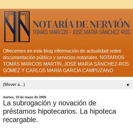
Ofrecemos en este blog información de actualidad sobre
documentación pública y servicios notariales. NOTARIOS
TOMÁS MARCOS MARTÍN, JOSÉ MARíA SÁNCHEZ-ROS
GÓMEZ Y CARLOS MARÍA GARCÍA CAMPUZANO
▼
martes, 19 de mayo de 2009
La subrogación y novación de
préstamos hipotecarios. La hipoteca
recargable.