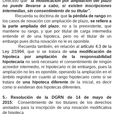
Directivo que
“la modificación por ampliación del plazo
no puede llevarse a cabo, si existen inscripciones
intermedias, sin consentimiento de su titular”.
Recuerda su doctrina de que
la pérdida de rango
en
los casos de novación con ampliación de plazo,
se refiere a
la parte ampliada del plazo
, no a la preexistente, que
mantiene su rango, y que por titular de carga intermedia
entiende el de una hipoteca, pero no el titular de un
embargo pues dicha novación no le es oponible.
Recuerda también, en relación al
artículo 4.3 de la
Ley 2/1994
, que si se tratara de
una modificación de
hipoteca por ampliación de la responsabilidad
hipotecaria
no será necesario el consentimiento de ningún
acreedor intermedio, ni hipotecario ni de embargos, pues la
ampliación no les es oponible, operando la ampliación en el
ámbito registral en cuanto al rango hipotecario como si se
tratara de
una hipoteca diferente
de la inicial, es decir
como si existieran dos hipotecas diferentes.
5.- Resolución de la DGRN de 14 de mayo de
2015:
Consentimiento de los titulares de los derechos
anotados para la inscripción de una novación modificativa
de hipoteca