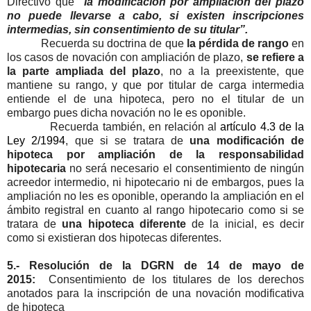
Directivo que
“la modificación por ampliación del plazo
no puede llevarse a cabo, si existen inscripciones
intermedias, sin consentimiento de su titular”.
Recuerda su doctrina de que
la pérdida de rango
en
los casos de novación con ampliación de plazo,
se refiere a
la parte ampliada del plazo
, no a la preexistente, que
mantiene su rango, y que por titular de carga intermedia
entiende el de una hipoteca, pero no el titular de un
embargo pues dicha novación no le es oponible.
Recuerda también, en relación al
artículo 4.3 de la
Ley 2/1994
, que si se tratara de
una modificación de
hipoteca por ampliación de la responsabilidad
hipotecaria
no será necesario el consentimiento de ningún
acreedor intermedio, ni hipotecario ni de embargos, pues la
ampliación no les es oponible, operando la ampliación en el
ámbito registral en cuanto al rango hipotecario como si se
tratara de
una hipoteca diferente
de la inicial, es decir
como si existieran dos hipotecas diferentes.
5.- Resolución de la DGRN de 14 de mayo de
2015:
Consentimiento de los titulares de los derechos
anotados para la inscripción de una novación modificativa
de hipoteca