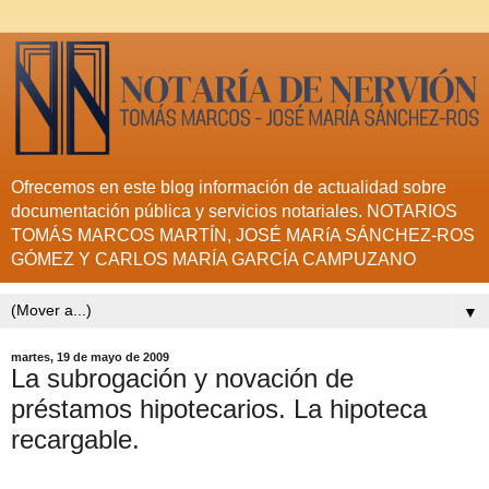
Ofrecemos en este blog información de actualidad sobre
documentación pública y servicios notariales. NOTARIOS
TOMÁS MARCOS MARTÍN, JOSÉ MARíA SÁNCHEZ-ROS
GÓMEZ Y CARLOS MARÍA GARCÍA CAMPUZANO
▼
martes, 19 de mayo de 2009
La subrogación y novación de
préstamos hipotecarios. La hipoteca
recargable.