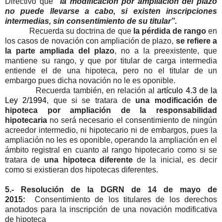
Directivo que
“la modificación por ampliación del plazo
no puede llevarse a cabo, si existen inscripciones
intermedias, sin consentimiento de su titular”.
Recuerda su doctrina de que
la pérdida de rango
en
los casos de novación con ampliación de plazo,
se refiere a
la parte ampliada del plazo
, no a la preexistente, que
mantiene su rango, y que por titular de carga intermedia
entiende el de una hipoteca, pero no el titular de un
embargo pues dicha novación no le es oponible.
Recuerda también, en relación al
artículo 4.3 de la
Ley 2/1994
, que si se tratara de
una modificación de
hipoteca por ampliación de la responsabilidad
hipotecaria
no será necesario el consentimiento de ningún
acreedor intermedio, ni hipotecario ni de embargos, pues la
ampliación no les es oponible, operando la ampliación en el
ámbito registral en cuanto al rango hipotecario como si se
tratara de
una hipoteca diferente
de la inicial, es decir
como si existieran dos hipotecas diferentes.
5.- Resolución de la DGRN de 14 de mayo de
2015:
Consentimiento de los titulares de los derechos
anotados para la inscripción de una novación modificativa
de hipoteca