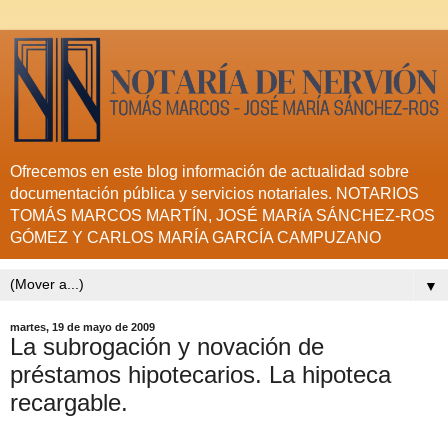
Ofrecemos en este blog información de actualidad sobre
documentación pública y servicios notariales. NOTARIOS
TOMÁS MARCOS MARTÍN, JOSÉ MARíA SÁNCHEZ-ROS
GÓMEZ Y CARLOS MARÍA GARCÍA CAMPUZANO
▼
martes, 19 de mayo de 2009
La subrogación y novación de
préstamos hipotecarios. La hipoteca
recargable.