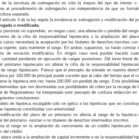
 de la escritura de subrogación es sólo la mejora del tipo de interés o l
ena al procedimiento de subrogación con independencia de que se formali
critura separada.
el artículo 4 de la ley regula la incidencia la subrogación y modificación del
rogada o modificada.
s previstas no supondrán, en ningún caso, una alteración o pérdida del rango
mento de la cifra de responsabilidad hipotecaria o la ampliación del pla
s casos necesitará la aceptación por los titulares de derechos inscritos con
ia vigente, para mantener el rango. En ambos supuestos, se harán constar 
eto de novación modificativa. En ningún caso será posible hacerlo cuan
a cantidad pendiente en ejecución de cargas posteriores. Del tenor literal 
del préstamo hipotecario sin alterar la cifra de la responsabilidad hipoteca
a de rango hipotecario. Parece que el precepto da entrada en nuestro derecho
oteca por 100.000 de principal puede suceder que al cabo del tiempo que el c
rse la hipoteca otra vez hasta 100.000 sin perdida de rango. Esta posibilida
intermedias que ven disminuidas sus posiblidades de cobro por la recarga de l
al de Registradores ha interpretado este precepto de confusa redacción e
iguientes conclusiones:
delo de hipoteca recargable sólo se aplica a las hipotecas que se constituya
as hipotecas constituidas con anterioridad.
modificación del plazo de un préstamo no afecta al rango de la hipoteca
al del préstamo, existan o no titulares de derechos intermedios inscritos.
ra el rango en la ampliación de vencimiento de un crédito hipotecario si
 del crédito.
 plazo unida a la ampliación de capital incremente o no la responsabilidad hi