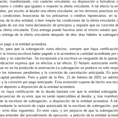
cación, manifestando, con carácter vinculante, su disposición a formalizar
tamo o crédito que igualen o mejoren la oferta vinculante. A tal efecto la en
iles, por escrito al deudor una oferta vinculante, en los términos previstos 
s condiciones financieras de los préstamos o créditos hipotecarios, en la
ras de la otra entidad, o bien mejore las condiciones de la oferta vinculante d
jado de ser una mera declaración de principios y requiere que se concrete de
 oferta vinculante. Esta entrega puede hacerse ante el mismo notario que 
a entrega de la oferta vinculante después de diez días hábiles la subroga
or pago a la entidad acreedora.
ón, para que la subrogación surta efectos, siempre que haya certificació
 la misma escritura haber pagado a la acreedora la cantidad acreditada por é
s y no satisfechas. Se incorporará a la escritura un resguardo de la operació
ndicación expresa que se efectúa a tal efecto. El Notario autorizante verif
ue no se ha producido la enervación.La subrogación se produce no sólo respec
 los intereses pendientes y la comisión de cancelación anticipada. En princi
capital pendiente, Pero a partir de la Res. 21 de febrero de 2001 se admiti
 y la comisión por pago anticipado. Esta extensión supone de hecho una recar
or depósito a disposición de la entidad acreedora
.
no haya certificación de la deuda bastará con que la entidad subrogada l
cuencias de su error, que no serán repercutibles al deudor, y, tras manifest
de la escritura de subrogación, a disposición de la entidad acreedora. A tal f
mediante la remisión de copia autorizada de la escritura de subrogación, pud
s ocho días siguientes. En este caso, y sin perjuicio de que la subrogació
ra entender del procedimiento de ejecución, a petición de la entidad acreedo