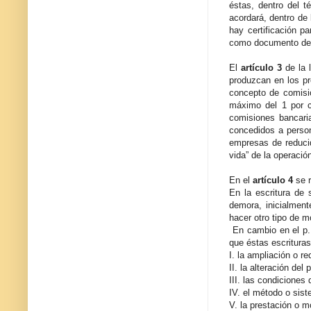
éstas, dentro del 
acordará, dentro de 
hay certificación p
como documento de p
El
artículo 3
de la 
produzcan en los pr
concepto de comisió
máximo del 1 por c
comisiones bancari
concedidos a person
empresas de reducid
vida” de la operació
En el
artículo 4
se 
En la escritura de 
demora, inicialment
hacer otro tipo de 
En cambio en el p. 
que éstas escrituras
I. la ampliación o re
II. la alteración del 
III. las condiciones 
IV. el método o sist
V. la prestación o m