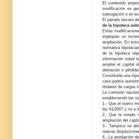
El contenido propio
modificación es aj
subrogación o en es
El párrafo tercero d
de la hipoteca sub
Estas modificacione
impliquen un incre
ampliación. En esto
normativa hipotecar
de la hipoteca obj
información sobre l
ampliar el capital 
alteración o pérdid
Constituida una hip
caso podría aumenta
titulares de cargas 
La comisión nacion
estableciendo las s
1.- Que el nuevo mo
ley 41/2007 y no a l
2.- Que la simple 
ampliación del capit
3.- Tampoco se alte
nuevas disposiciones
4.- La ampliación de