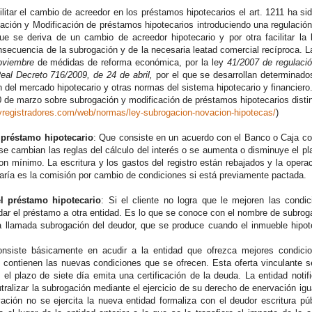
l cambio de acreedor en los préstamos hipotecarios el art. 1211 ha sido
ción y Modificación de préstamos hipotecarios introduciendo una regulación 
que se deriva de un cambio de acreedor hipotecario y por otra facilitar la l
nsecuencia de la subrogación y de la necesaria leatad comercial recíproca. L
oviembre
de médidas de reforma económica, por la ley
41/2007 de regulació
eal Decreto 716/2009, de 24 de abril,
por el que se desarrollan determinado
 del mercado hipotecario y otras normas del sistema hipotecario y financiero
e marzo sobre subrogación y modificación de préstamos hipotecarios disti
syregistradores.com/web/normas/ley-subrogacion-novacion-hipotecas/
)
 préstamo hipotecario
: Que consiste en un acuerdo con el Banco o Caja con 
o se cambian las reglas del cálculo del interés o se aumenta o disminuye el p
on mínimo. La escritura y los gastos del registro están rebajados y la opera
aría es la comisión por cambio de condiciones si está previamente pactada.
l préstamo hipotecario
: Si el cliente no logra que le mejoren las condi
ladar el préstamo a otra entidad. Es lo que se conoce con el nombre de subro
la llamada subrogación del deudor, que se produce cuando el inmueble hip
onsiste básicamente en acudir a la entidad que ofrezca mejores condicion
 contienen las nuevas condiciones que se ofrecen. Esta oferta vinculante se 
 el plazo de siete día emita una certificación de la deuda. La entidad noti
utralizar la subrogación mediante el ejercicio de su derecho de enervación igu
ación no se ejercita la nueva entidad formaliza con el deudor escritura pú