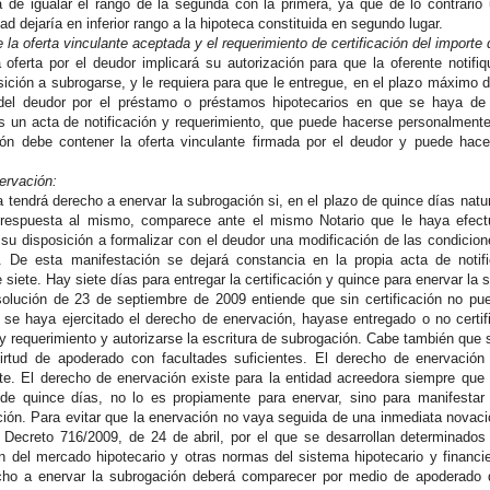
 de igualar el rango de la segunda con la primera, ya que de lo contrario
dad dejaría en inferior rango a la hipoteca constituida en segundo lugar.
e la oferta vinculante aceptada y el requerimiento de certificación del importe 
 oferta por el deudor implicará su autorización para que la oferente notifiq
ición a subrogarse, y le requiera para que le entregue, en el plazo máximo de
 del deudor por el préstamo o préstamos hipotecarios en que se haya de s
es un acta de notificación y requerimiento, que puede hacerse personalmente
ción debe contener la oferta vinculante firmada por el deudor y puede hace
ervación:
 tendrá derecho a enervar la subrogación si, en el plazo de quince días natur
 respuesta al mismo, comparece ante el mismo Notario que le haya efectua
, su disposición a formalizar con el deudor una modificación de las condicio
te. De esta manifestación se dejará constancia en la propia acta de noti
 siete. Hay siete días para entregar la certificación y quince para enervar la 
lución de 23 de septiembre de 2009 entiende que sin certificación no pue
 se haya ejercitado el derecho de enervación, hayase entregado o no certif
 y requerimiento y autorizarse la escritura de subrogación. Cabe también que
irtud de apoderado con facultades suficientes. El derecho de enervaci
nte. El derecho de enervación existe para la entidad acreedora siempre que 
de quince días, no lo es propiamente para enervar, sino para manifestar 
ción. Para evitar que la enervación no vaya seguida de una inmediata novació
 Decreto 716/2009, de 24 de abril, por el que se desarrollan determinado
n del mercado hipotecario y otras normas del sistema hipotecario y financi
cho a enervar la subrogación deberá comparecer por medio de apoderado 