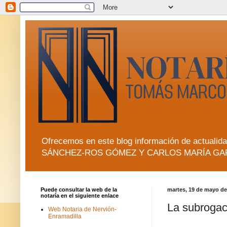
Ofrecemos en este blog información de actua
SÁNCHEZ-ROS GÓMEZ Y CARLOS MARÍA GA
Puede consultar la web de la
martes, 19 de mayo de
notaría en el siguiente enlace
La subrogac
Web Notaria de Nervión-
Enramadilla