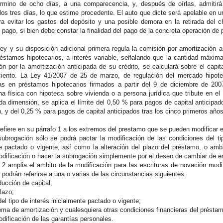
término de ocho días, a una comparecencia, y, después de oírlas, admitir
los tres días, lo que estime procedente. El auto que dicte será apelable en u
ara evitar los gastos del depósito y una posible demora en la retirada del 
ago, si bien debe constar la finalidad del pago de la concreta operación de
ley y su disposición adicional primera regula la comisión por amortización 
éstamos hipotecarios, a interés variable, señalando que la cantidad máxima 
n por la amortización anticipada de su crédito, se calculará sobre el capi
iento. La Ley 41/2007 de 25 de marzo, de regulación del mercado hipotec
as en préstamos hipotecarios firmados a partir del 9 de diciembre de 200
a física con hipoteca sobre vivienda o a persona jurídica que tribute en e
a dimensión, se aplica el límite del 0,50 % para pagos de capital anticipad
n, y del 0,25 % para pagos de capital anticipados tras los cinco primeros años
refiere en su párrafo 1 a los extremos del prestamo que se pueden modificar 
subrogación sólo se podrá pactar la modificación de las condiciones del ti
e pactado o vigente, así como la alteración del plazo del préstamo, o amb
modificación o hacer la subrogación simplemente por el deseo de cambiar de e
2 amplia el ambito de la modificación para las escrituras de novación modi
 podrán referirse a una o varias de las circunstancias siguientes:
ducción de capital;
plazo;
del tipo de interés inicialmente pactado o vigente;
ema de amortización y cualesquiera otras condiciones financieras del présta
odificación de las garantías personales.