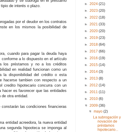
o adeudado y se subroga en el préstamo
►
2024
(21)
tipio de interés o plazo.
►
2023
(20)
►
2022
(18)
brogadas por el deudor en los contratos
►
2021
(33)
nste en los mismos la posibilidad de
►
2020
(20)
►
2019
(23)
►
2018
(64)
►
2017
(66)
dora, cuando para pagar la deuda haya
►
2016
(19)
, conforme a lo dispuesto en el artículo
 a los préstamos y no a los créditos
►
2015
(14)
ibilidad en realidad funcionan como un
►
2014
(3)
la disponibilidad del crédito o esta
►
2013
(8)
ede hacerse tambien con respecto a un
el credito hipotecario concurra con un
►
2012
(14)
a hacer es favorecer que las entidades
►
2011
(11)
 de otra entidad.
►
2010
(6)
▼
2009
(36)
 constarán las condiciones financieras
▼
mayo
(2)
La subrogación y
novación de
sma entidad acreedora, la nueva entidad
préstamos
 una segunda hipooteca se imponga al
hipotecario...