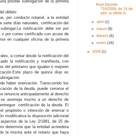
 una posible subrogación de la primera
Real Decreto
716/2009, de 24 de
del débito:
abri: la oferta vi...
ue, por conducto notarial, a la entidad
►
abril
(1)
 siete días naturales, certificación del
ubrogar.La notificación debe ser por
►
marzo
(9)
 o por correo certificado con acuse de
►
febrero
(6)
rse en cualquier oficina de la primera
►
enero
(18)
►
2008
(1)
ales, a contar desde la notificación del
do la notificación y manifiesta, con
nes del préstamo que igualen o mejoren
ficación.Este plazo de quince días es
subrogación.
de haber enervación. Transcurrido los
icación de la deuda, puede cerrarse el
 se renuncia anticipadamente al derecho
ón se asemeja mucho a un derecho de
entregue certificación de la deuda. El
el propósito o intención de enervar o
n modificativa la disposición adicional
s aspectos de la Ley 2/1981, de 25 de
ero determina que la entidad acreedora
de la misma ante el notario que haya