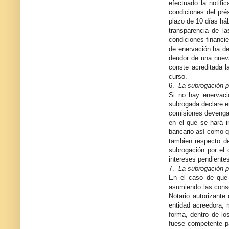
efectuado la notifi
condiciones del prés
plazo de 10 días háb
transparencia de la
condiciones financie
de enervación ha de
deudor de una nueva
conste acreditada l
curso.
6.-
La subrogación p
Si no hay enervaci
subrogada declare en
comisiones devengada
en el que se hará i
bancario así como q
tambien respecto de
subrogación por el 
intereses pendientes
7.-
La subrogación p
En el caso de que 
asumiendo las conse
Notario autorizante 
entidad acreedora, 
forma, dentro de lo
fuese competente pa