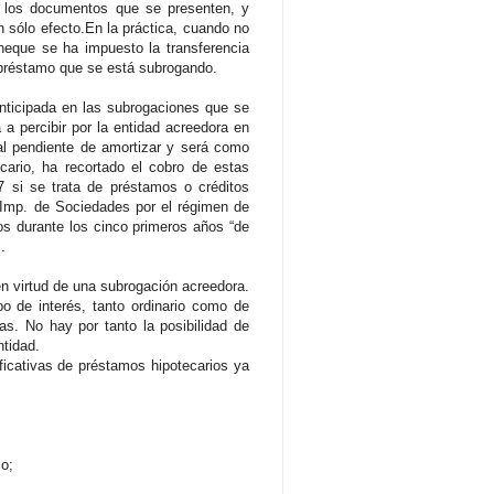
á los documentos que se presenten, y
n sólo efecto.En la práctica, cuando no
cheque se ha impuesto la transferencia
 préstamo que se está subrogando.
anticipada en las subrogaciones que se
a percibir por la entidad acreedora en
tal pendiente de amortizar y será como
ario, ha recortado el cobro de estas
7 si se trata de préstamos o créditos
l Imp. de Sociedades por el régimen de
os durante los cinco primeros años “de
.
en virtud de una subrogación acreedora.
po de interés, tanto ordinario como de
as. No hay por tanto la posibilidad de
ntidad.
ficativas de préstamos hipotecarios ya
mo;