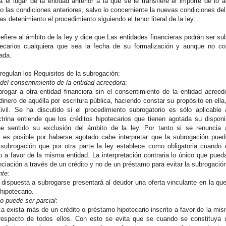
 el lugar de la entidad anterior a la que se le transfiere el importe de l
o las condiciones anteriores, salvo lo concerniente la nuevas condiciones del 
detenimiento el procedimiento siguiendo el tenor literal de la ley:
efiere al ámbito de la ley y dice que Las entidades financieras podrán ser su
ecarios cualquiera que sea la fecha de su formalización y aunque no co
ada.
regulan los Requisitos de la subrogación:
del consentimiento de la entidad acreedora
:
rogar a otra entidad financiera sin el consentimiento de la entidad acree
inero de aquélla por escritura pública, haciendo constar su propósito en ella
ivil. Se ha discutido si el procedimiento subrogatorio es sólo aplicable
ctrina entiende que los créditos hipotecarios que tienen agotada su dispon
e sentido su exclusión del ámbito de la ley. Por tanto si se renuncia a 
no es posible por haberse agotado cabe interpretar que la subrogación pu
, subrogación que por otra parte la ley establece como obligatoria cuando 
o a favor de la misma entidad. La interpretación contraria lo único que pued
nciación a través de un crédito y no de un préstamo para evitar la subrogación
nte:
 dispuesta a subrogarse presentará al deudor una oferta vinculante en la que
hipotecario.
o puede ser parcial
:
ca exista más de un crédito o préstamo hipotecario inscrito a favor de la mi
respecto de todos ellos. Con esto se evita que se cuando se constituya