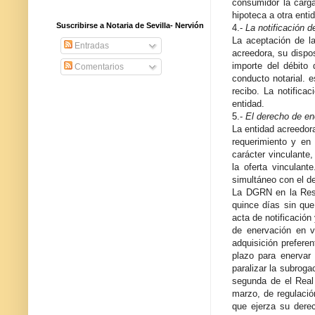
consumidor la carga
hipoteca a otra enti
Suscribirse a Notaria de Sevilla- Nervión
4.-
La notificación d
La aceptación de la
Entradas
acreedora, su dispos
importe del débito
Comentarios
conducto notarial. 
recibo. La notifica
entidad.
5.-
El derecho de en
La entidad acreedora
requerimiento y en
carácter vinculante
la oferta vinculan
simultáneo con el de
La DGRN en la Reso
quince días sin que
acta de notificación
de enervación en v
adquisición prefere
plazo para enervar 
paralizar la subroga
segunda de el Real
marzo, de regulació
que ejerza su dere