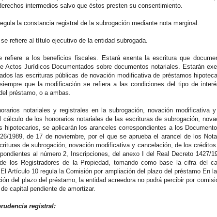
 derechos intermedios salvo que éstos presten su consentimiento.
 regula la constancia registral de la subrogación mediante nota marginal.
. se refiere al título ejecutivo de la entidad subrogada.
e refiere a los beneficios fiscales. Estará exenta la escritura que docum
de Actos Jurídicos Documentados sobre documentos notariales. Estarán exe
dos las escrituras públicas de novación modificativa de préstamos hipotec
siempre que la modificación se refiera a las condiciones del tipo de interé
 del préstamo, o a ambas.
norarios notariales y registrales en la subrogación, novación modificativa
l cálculo de los honorarios notariales de las escrituras de subrogación, nova
s hipotecarios, se aplicarán los aranceles correspondientes a los Documento
26/1989, de 17 de noviembre, por el que se aprueba el arancel de los Notar
scrituras de subrogación, novación modificativa y cancelación, de los crédito
spondientes al número 2, Inscripciones, del anexo I del Real Decreto 1427/1
 de los Registradores de la Propiedad, tomando como base la cifra del ca
 El Artículo 10 regula la Comisión por ampliación del plazo del préstamo En 
ción del plazo del préstamo, la entidad acreedora no podrá percibir por comi
a de capital pendiente de amortizar.
rudencia registral: