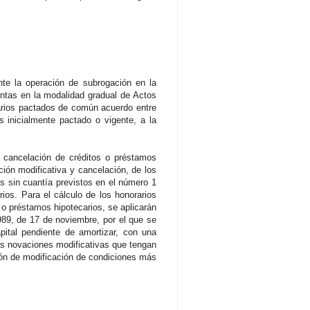
ente la operación de subrogación en la
ntas en la modalidad gradual de Actos
arios pactados de común acuerdo entre
s inicialmente pactado o vigente, a la
 y cancelación de créditos o préstamos
ción modificativa y cancelación, de los
s sin cuantía previstos en el número 1
ios. Para el cálculo de los honorarios
s o préstamos hipotecarios, se aplicarán
989, de 17 de noviembre, por el que se
pital pendiente de amortizar, con una
las novaciones modificativas que tengan
sión de modificación de condiciones más