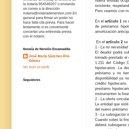
nueva entidad ocupa
la notaría 954546207 o enviando
existente, respetand
un correo a la dirección
Pero veamos con mas 
notaria@notariadenervion.com En
general para firmar un poder no
En el
artículo 1
se r
hace falta cita previa. Para hacer
de préstamos hipot
testamento si es conveniente
amortización anticip
concertar una entrevista previa
con el notario.
En el
artículo 2
se 
1.-
La no necesidad 
Notaría de Nervión-Enramadilla
El deudor podrá sub
José María Sánchez-Ros
tomado prestado el d
Gómez
1.211 del Código C
Ver todo mi perfil
hipotecarios. La do
préstamo y no tien
disponibilidad ya 
Seguidores
crédito hipotecario
prestamo hipotecari
instrumenten la fina
2.-
La oferta vincula
La entidad que esté
del nuevo préstamo 
3.-
La subrogación n
Cuando sobre la fin
deberá subrogarse 