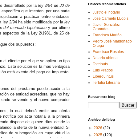
Enlaces recomendados
 desarrollado por la
ley 2/94 de 30 de
específica que intentan, por una parte
Justito el notario
iquidación a practicar entre entidades
José Carmelo LLopis
a ley 2/94 ha sido modificada por la
ley
Javier González
n del mercado hipotecario
y por último
Granados
s aspectos de la Ley 2/1981, de 25 de
Francisco Mariño
.
Pedro José Maldonado
ngue dos supuestos:
Ortega
Francisco Rosales
Notaria abierta
el cliente por el que se aplica un tipo
Tottributs
lazo. Esta solución es la más ventajosa
Luis Prados
ción está exenta del pago de impuesto.
Liberquintus
Tertulia Literaria
ciones del préstamo puede acudir a la
gación de entidad acreedora, que no hay
Buscar este blog
otecado se vende y el nuevo comprador
es, la cual deberá emitir una oferta
notifica por acta notarial a la primera
Archivo del blog
ficada dispone de quince días desde la
alando la oferta de la nueva entidad. Si
►
2026
(22)
blica de subrogación en cuya virtud la
►
2025
(120)