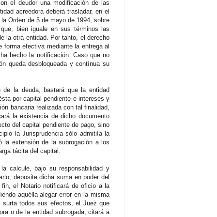
 con el deudor una modificación de las
tidad acreedora deberá trasladar, en el
en la Orden de 5 de mayo de 1994, sobre
 que, bien iguale en sus términos las
e la otra entidad. Por tanto, el derecho
 forma efectiva mediante la entrega al
ha hecho la notificación. Caso que no
ción queda desbloqueada y contínua su
n de la deuda, bastará que la entidad
sta por capital pendiente e intereses y
n bancaria realizada con tal finalidad,
icará la existencia de dicho documento
to del capital pendiente de pago, sino
pio la Jurisprudencia sólo admitiía la
ó la extensión de la subrogación a los
ga tácita del capital.
a calcule, bajo su responsabilidad y
arlo, deposite dicha suma en poder del
in, el Notario notificará de oficio a la
iendo aquélla alegar error en la misma
n surta todos sus efectos, el Juez que
ra o de la entidad subrogada, citará a