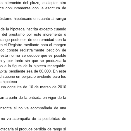
a alteración del plazo, cualquier otra
ce conjuntamente con la escritura de
 préstamo hipotecario en cuanto al
rango
 de la hipoteca inscrita excepto cuando
zo del préstamo por este incremento o
 rango posterior, de conformidad con la
en el Registro mediante nota al margen
do conste registralmente petición de
de esta norma se deduce que es posible
ria y por tanto sin que se produzca la
 a la figura de la hipteca recargable.
apital pendiente sea de 80.000. En este
d supone un perjuicio evidente para los
a hipoteca.
n una consulta de 10 de marzo de 2010
n a partir de la entrada en vigor de la
 inscrita si no va acompañada de una
n no va acompaña de la posibilidad de
potecaria si produce perdida de rango si