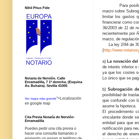
Para posibilitar e
Nihil Prius Fide
marzo
sobre Subroga
limitar los gastos 
financierar como co
36/2003 de 11 de n
recientemente por
R
marzo, de regulación
La ley 2/94 de 30 d
(
http://www.notario
a)
La novación del
de interés inferior 
ya que los costes s
Lo único que se pag
Notaria de Nervión. Calle
Enramadilla, 7 1º derecha. (Esquina
Av. Buhaira). Sevilla 41005
b)
Subrogación de
posibilidad de tras
">Localización
Ver mapa más grande
que confundir con 
en google map
asume la hipoteca.
El procedimiento c
vinculante donde se
Cita Previa Notaría de Nervión-
Enramadilla
entidad para que en
notificación para ne
Puedes pedir una cita previa o
hacer una consulta llamando o
el derecho de enerv
enviando un wasap al teléfono de