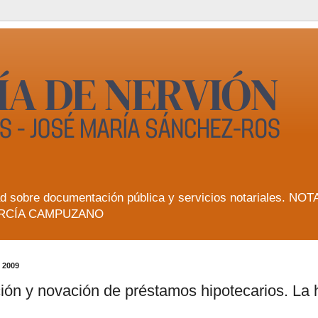
lidad sobre documentación pública y servicios notarial
RCÍA CAMPUZANO
 2009
ión y novación de préstamos hipotecarios. La 