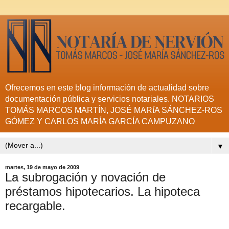
Ofrecemos en este blog información de actualidad sobre
documentación pública y servicios notariales. NOTARIOS
TOMÁS MARCOS MARTÍN, JOSÉ MARíA SÁNCHEZ-ROS
GÓMEZ Y CARLOS MARÍA GARCÍA CAMPUZANO
▼
martes, 19 de mayo de 2009
La subrogación y novación de
préstamos hipotecarios. La hipoteca
recargable.