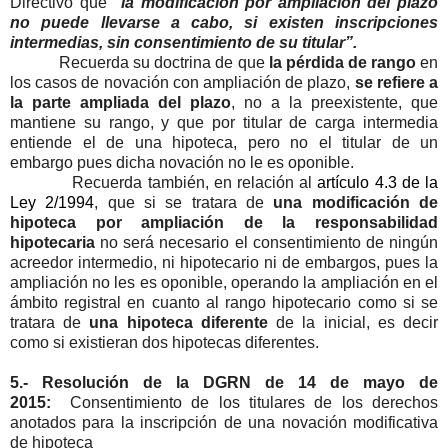
Directivo que
“la modificación por ampliación del plazo
no puede llevarse a cabo, si existen inscripciones
intermedias, sin consentimiento de su titular”.
Recuerda su doctrina de que
la pérdida de rango
en
los casos de novación con ampliación de plazo,
se refiere a
la parte ampliada del plazo
, no a la preexistente, que
mantiene su rango, y que por titular de carga intermedia
entiende el de una hipoteca, pero no el titular de un
embargo pues dicha novación no le es oponible.
Recuerda también, en relación al
artículo 4.3 de la
Ley 2/1994
, que si se tratara de
una modificación de
hipoteca por ampliación de la responsabilidad
hipotecaria
no será necesario el consentimiento de ningún
acreedor intermedio, ni hipotecario ni de embargos, pues la
ampliación no les es oponible, operando la ampliación en el
ámbito registral en cuanto al rango hipotecario como si se
tratara de
una hipoteca diferente
de la inicial, es decir
como si existieran dos hipotecas diferentes.
5.- Resolución de la DGRN de 14 de mayo de
2015:
Consentimiento de los titulares de los derechos
anotados para la inscripción de una novación modificativa
de hipoteca