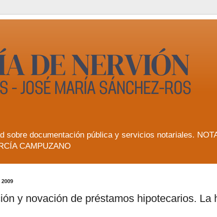
lidad sobre documentación pública y servicios notarial
RCÍA CAMPUZANO
 2009
ión y novación de préstamos hipotecarios. La 