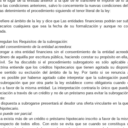
 el lugar de la entidad anterior a la que se le transfiere el importe de l
o las condiciones anteriores, salvo lo concerniente la nuevas condiciones del 
detenimiento el procedimiento siguiendo el tenor literal de la ley:
efiere al ámbito de la ley y dice que Las entidades financieras podrán ser su
ecarios cualquiera que sea la fecha de su formalización y aunque no co
ada.
regulan los Requisitos de la subrogación:
del consentimiento de la entidad acreedora
:
rogar a otra entidad financiera sin el consentimiento de la entidad acree
inero de aquélla por escritura pública, haciendo constar su propósito en ella
ivil. Se ha discutido si el procedimiento subrogatorio es sólo aplicable
ctrina entiende que los créditos hipotecarios que tienen agotada su dispon
e sentido su exclusión del ámbito de la ley. Por tanto si se renuncia a 
no es posible por haberse agotado cabe interpretar que la subrogación pu
, subrogación que por otra parte la ley establece como obligatoria cuando 
o a favor de la misma entidad. La interpretación contraria lo único que pued
nciación a través de un crédito y no de un préstamo para evitar la subrogación
nte:
 dispuesta a subrogarse presentará al deudor una oferta vinculante en la que
hipotecario.
o puede ser parcial
:
ca exista más de un crédito o préstamo hipotecario inscrito a favor de la mi
respecto de todos ellos. Con esto se evita que se cuando se constituya