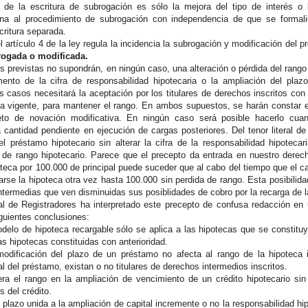
 de la escritura de subrogación es sólo la mejora del tipo de interés o l
ena al procedimiento de subrogación con independencia de que se formali
critura separada.
el artículo 4 de la ley regula la incidencia la subrogación y modificación del
rogada o modificada.
s previstas no supondrán, en ningún caso, una alteración o pérdida del rango
mento de la cifra de responsabilidad hipotecaria o la ampliación del pla
s casos necesitará la aceptación por los titulares de derechos inscritos con
ia vigente, para mantener el rango. En ambos supuestos, se harán constar 
eto de novación modificativa. En ningún caso será posible hacerlo cuan
a cantidad pendiente en ejecución de cargas posteriores. Del tenor literal 
del préstamo hipotecario sin alterar la cifra de la responsabilidad hipoteca
a de rango hipotecario. Parece que el precepto da entrada en nuestro derecho
oteca por 100.000 de principal puede suceder que al cabo del tiempo que el c
rse la hipoteca otra vez hasta 100.000 sin perdida de rango. Esta posibilida
intermedias que ven disminuidas sus posiblidades de cobro por la recarga de l
al de Registradores ha interpretado este precepto de confusa redacción e
iguientes conclusiones:
delo de hipoteca recargable sólo se aplica a las hipotecas que se constituya
as hipotecas constituidas con anterioridad.
modificación del plazo de un préstamo no afecta al rango de la hipoteca
al del préstamo, existan o no titulares de derechos intermedios inscritos.
ra el rango en la ampliación de vencimiento de un crédito hipotecario si
 del crédito.
 plazo unida a la ampliación de capital incremente o no la responsabilidad hi