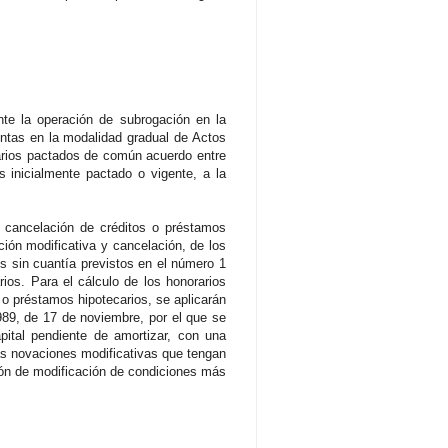
ente la operación de subrogación en la
ntas en la modalidad gradual de Actos
arios pactados de común acuerdo entre
s inicialmente pactado o vigente, a la
 y cancelación de créditos o préstamos
ción modificativa y cancelación, de los
s sin cuantía previstos en el número 1
ios. Para el cálculo de los honorarios
s o préstamos hipotecarios, se aplicarán
989, de 17 de noviembre, por el que se
pital pendiente de amortizar, con una
las novaciones modificativas que tengan
sión de modificación de condiciones más