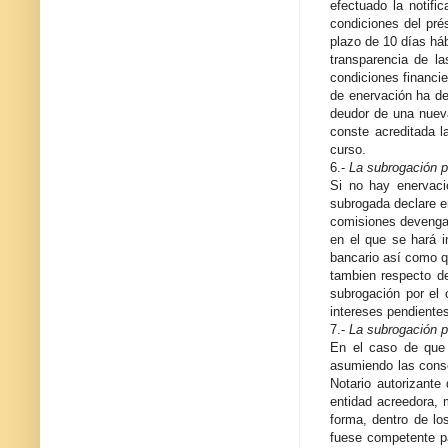
efectuado la notifi
condiciones del prés
plazo de 10 días háb
transparencia de la
condiciones financie
de enervación ha de
deudor de una nueva
conste acreditada l
curso.
6.-
La subrogación p
Si no hay enervaci
subrogada declare en
comisiones devengada
en el que se hará i
bancario así como q
tambien respecto de
subrogación por el 
intereses pendientes
7.-
La subrogación p
En el caso de que 
asumiendo las conse
Notario autorizante 
entidad acreedora, 
forma, dentro de lo
fuese competente pa