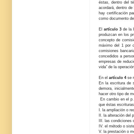
éstas, dentro del 
acordará, dentro de 
hay certificación p
como documento de p
El
artículo 3
de la 
produzcan en los pr
concepto de comisió
máximo del 1 por c
comisiones bancari
concedidos a person
empresas de reducid
vida” de la operació
En el
artículo 4
se 
En la escritura de 
demora, inicialment
hacer otro tipo de 
En cambio en el p. 
que éstas escrituras
I. la ampliación o re
II. la alteración del 
III. las condiciones 
IV. el método o sist
V. la prestación o m