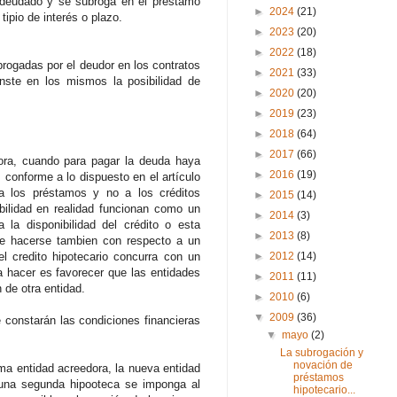
o adeudado y se subroga en el préstamo
►
2024
(21)
tipio de interés o plazo.
►
2023
(20)
►
2022
(18)
brogadas por el deudor en los contratos
►
2021
(33)
nste en los mismos la posibilidad de
►
2020
(20)
►
2019
(23)
►
2018
(64)
►
2017
(66)
dora, cuando para pagar la deuda haya
►
2016
(19)
, conforme a lo dispuesto en el artículo
 a los préstamos y no a los créditos
►
2015
(14)
ibilidad en realidad funcionan como un
►
2014
(3)
la disponibilidad del crédito o esta
►
2013
(8)
ede hacerse tambien con respecto a un
el credito hipotecario concurra con un
►
2012
(14)
a hacer es favorecer que las entidades
►
2011
(11)
 de otra entidad.
►
2010
(6)
▼
2009
(36)
 constarán las condiciones financieras
▼
mayo
(2)
La subrogación y
novación de
sma entidad acreedora, la nueva entidad
préstamos
 una segunda hipooteca se imponga al
hipotecario...