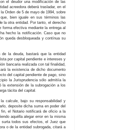
 con el deudor una modificación de las
tidad acreedora deberá trasladar, en el
en la Orden de 5 de mayo de 1994, sobre
 que, bien iguale en sus términos las
e la otra entidad. Por tanto, el derecho
 forma efectiva mediante la entrega al
ha hecho la notificación. Caso que no
ción queda desbloqueada y contínua su
n de la deuda, bastará que la entidad
sta por capital pendiente e intereses y
n bancaria realizada con tal finalidad,
icará la existencia de dicho documento
to del capital pendiente de pago, sino
pio la Jurisprudencia sólo admitiía la
ó la extensión de la subrogación a los
ga tácita del capital.
a calcule, bajo su responsabilidad y
arlo, deposite dicha suma en poder del
in, el Notario notificará de oficio a la
iendo aquélla alegar error en la misma
n surta todos sus efectos, el Juez que
ra o de la entidad subrogada, citará a