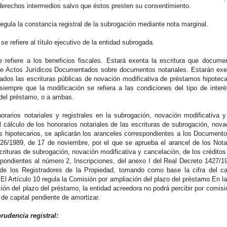
 derechos intermedios salvo que éstos presten su consentimiento.
 regula la constancia registral de la subrogación mediante nota marginal.
. se refiere al título ejecutivo de la entidad subrogada.
e refiere a los beneficios fiscales. Estará exenta la escritura que docum
de Actos Jurídicos Documentados sobre documentos notariales. Estarán exe
dos las escrituras públicas de novación modificativa de préstamos hipotec
siempre que la modificación se refiera a las condiciones del tipo de interé
 del préstamo, o a ambas.
norarios notariales y registrales en la subrogación, novación modificativa
l cálculo de los honorarios notariales de las escrituras de subrogación, nova
s hipotecarios, se aplicarán los aranceles correspondientes a los Documento
26/1989, de 17 de noviembre, por el que se aprueba el arancel de los Notar
scrituras de subrogación, novación modificativa y cancelación, de los crédito
spondientes al número 2, Inscripciones, del anexo I del Real Decreto 1427/1
 de los Registradores de la Propiedad, tomando como base la cifra del ca
 El Artículo 10 regula la Comisión por ampliación del plazo del préstamo En 
ción del plazo del préstamo, la entidad acreedora no podrá percibir por comi
a de capital pendiente de amortizar.
rudencia registral: