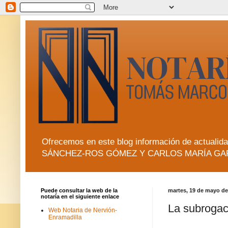
Ofrecemos en este blog información de actua
SÁNCHEZ-ROS GÓMEZ Y CARLOS MARÍA GA
Puede consultar la web de la
martes, 19 de mayo de
notaría en el siguiente enlace
La subrogac
Web Notaria de Nervión-
Enramadilla