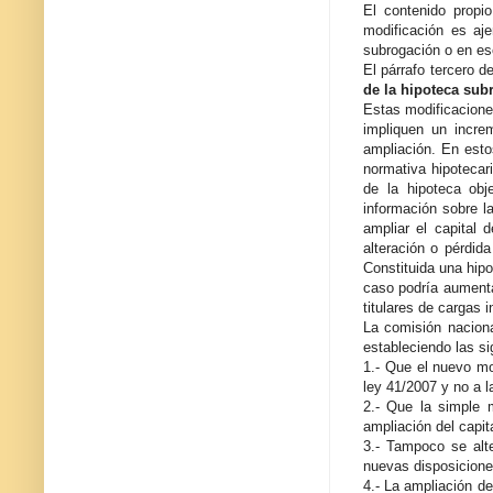
El contenido propio
modificación es aj
subrogación o en es
El párrafo tercero d
de la hipoteca sub
Estas modificacione
impliquen un incre
ampliación. En esto
normativa hipotecar
de la hipoteca obj
información sobre l
ampliar el capital 
alteración o pérdid
Constituida una hip
caso podría aumenta
titulares de cargas 
La comisión nacion
estableciendo las s
1.- Que el nuevo mo
ley 41/2007 y no a l
2.- Que la simple 
ampliación del capit
3.- Tampoco se alte
nuevas disposiciones
4.- La ampliación de