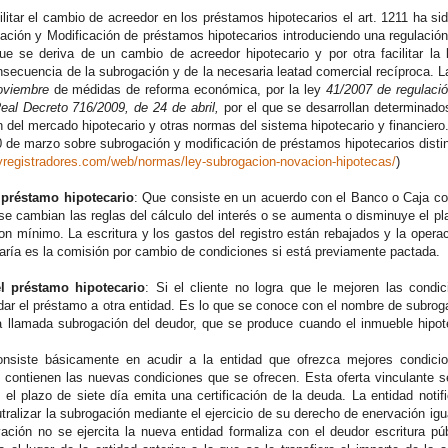
l cambio de acreedor en los préstamos hipotecarios el art. 1211 ha sido
ción y Modificación de préstamos hipotecarios introduciendo una regulación 
que se deriva de un cambio de acreedor hipotecario y por otra facilitar la l
nsecuencia de la subrogación y de la necesaria leatad comercial recíproca. L
oviembre
de médidas de reforma económica, por la ley
41/2007 de regulació
eal Decreto 716/2009, de 24 de abril,
por el que se desarrollan determinado
 del mercado hipotecario y otras normas del sistema hipotecario y financiero
e marzo sobre subrogación y modificación de préstamos hipotecarios disti
syregistradores.com/web/normas/ley-subrogacion-novacion-hipotecas/
)
 préstamo hipotecario
: Que consiste en un acuerdo con el Banco o Caja con 
o se cambian las reglas del cálculo del interés o se aumenta o disminuye el p
on mínimo. La escritura y los gastos del registro están rebajados y la opera
aría es la comisión por cambio de condiciones si está previamente pactada.
l préstamo hipotecario
: Si el cliente no logra que le mejoren las condi
ladar el préstamo a otra entidad. Es lo que se conoce con el nombre de subro
la llamada subrogación del deudor, que se produce cuando el inmueble hip
onsiste básicamente en acudir a la entidad que ofrezca mejores condicion
 contienen las nuevas condiciones que se ofrecen. Esta oferta vinculante se 
 el plazo de siete día emita una certificación de la deuda. La entidad noti
utralizar la subrogación mediante el ejercicio de su derecho de enervación igu
ación no se ejercita la nueva entidad formaliza con el deudor escritura pú