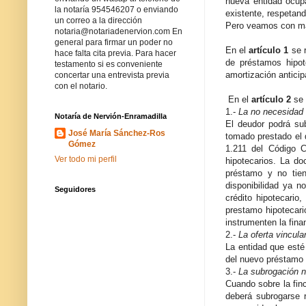
nueva entidad ocupa
la notaría 954546207 o enviando
existente, respetand
un correo a la dirección
Pero veamos con mas 
notaria@notariadenervion.com En
general para firmar un poder no
En el
artículo 1
se r
hace falta cita previa. Para hacer
de préstamos hipot
testamento si es conveniente
amortización anticip
concertar una entrevista previa
con el notario.
En el
artículo 2
se 
1.-
La no necesidad 
Notaría de Nervión-Enramadilla
El deudor podrá sub
José María Sánchez-Ros
tomado prestado el d
Gómez
1.211 del Código C
Ver todo mi perfil
hipotecarios. La do
préstamo y no tien
disponibilidad ya 
Seguidores
crédito hipotecario
prestamo hipotecari
instrumenten la fina
2.-
La oferta vincula
La entidad que esté
del nuevo préstamo 
3.-
La subrogación n
Cuando sobre la fin
deberá subrogarse 