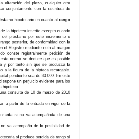
a alteración del plazo, cualquier otra
ce conjuntamente con la escritura de
 préstamo hipotecario en cuanto al
rango
 de la hipoteca inscrita excepto cuando
zo del préstamo por este incremento o
 rango posterior, de conformidad con la
en el Registro mediante nota al margen
do conste registralmente petición de
de esta norma se deduce que es posible
ria y por tanto sin que se produzca la
 a la figura de la hipteca recargable.
apital pendiente sea de 80.000. En este
d supone un perjuicio evidente para los
a hipoteca.
n una consulta de 10 de marzo de 2010
n a partir de la entrada en vigor de la
 inscrita si no va acompañada de una
n no va acompaña de la posibilidad de
potecaria si produce perdida de rango si