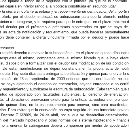
 de igualar el rango de la segunda con la primera, ya que de lo contrario
dad dejaría en inferior rango a la hipoteca constituida en segundo lugar.
e la oferta vinculante aceptada y el requerimiento de certificación del importe 
 oferta por el deudor implicará su autorización para que la oferente notifiq
ición a subrogarse, y le requiera para que le entregue, en el plazo máximo de
 del deudor por el préstamo o préstamos hipotecarios en que se haya de s
es un acta de notificación y requerimiento, que puede hacerse personalmente
ción debe contener la oferta vinculante firmada por el deudor y puede hace
ervación:
 tendrá derecho a enervar la subrogación si, en el plazo de quince días natur
 respuesta al mismo, comparece ante el mismo Notario que le haya efectua
, su disposición a formalizar con el deudor una modificación de las condicio
te. De esta manifestación se dejará constancia en la propia acta de noti
 siete. Hay siete días para entregar la certificación y quince para enervar la 
lución de 23 de septiembre de 2009 entiende que sin certificación no pue
 se haya ejercitado el derecho de enervación, hayase entregado o no certif
 y requerimiento y autorizarse la escritura de subrogación. Cabe también que
irtud de apoderado con facultades suficientes. El derecho de enervaci
nte. El derecho de enervación existe para la entidad acreedora siempre que 
de quince días, no lo es propiamente para enervar, sino para manifestar 
ción. Para evitar que la enervación no vaya seguida de una inmediata novació
 Decreto 716/2009, de 24 de abril, por el que se desarrollan determinado
n del mercado hipotecario y otras normas del sistema hipotecario y financi
cho a enervar la subrogación deberá comparecer por medio de apoderado 