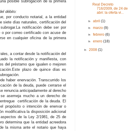
 una posible subrogación de la primera
Real Decreto
716/2009, de 24 de
del débito:
abri: la oferta vi...
ue, por conducto notarial, a la entidad
►
abril
(1)
 siete días naturales, certificación del
ubrogar.La notificación debe ser por
►
marzo
(9)
 o por correo certificado con acuse de
►
febrero
(6)
rse en cualquier oficina de la primera
►
enero
(18)
►
2008
(1)
ales, a contar desde la notificación del
do la notificación y manifiesta, con
nes del préstamo que igualen o mejoren
ficación.Este plazo de quince días es
subrogación.
de haber enervación. Transcurrido los
icación de la deuda, puede cerrarse el
 se renuncia anticipadamente al derecho
ón se asemeja mucho a un derecho de
entregue certificación de la deuda. El
el propósito o intención de enervar o
n modificativa la disposición adicional
s aspectos de la Ley 2/1981, de 25 de
ero determina que la entidad acreedora
de la misma ante el notario que haya