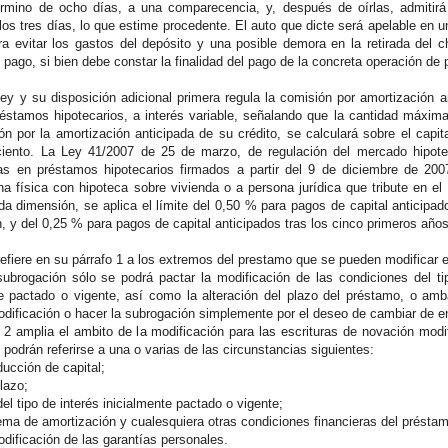
término de ocho días, a una comparecencia, y, después de oírlas, admitir
los tres días, lo que estime procedente. El auto que dicte será apelable en u
ara evitar los gastos del depósito y una posible demora en la retirada del 
ago, si bien debe constar la finalidad del pago de la concreta operación de
ley y su disposición adicional primera regula la comisión por amortización 
éstamos hipotecarios, a interés variable, señalando que la cantidad máxima 
n por la amortización anticipada de su crédito, se calculará sobre el capi
iento. La Ley 41/2007 de 25 de marzo, de regulación del mercado hipotec
as en préstamos hipotecarios firmados a partir del 9 de diciembre de 200
a física con hipoteca sobre vivienda o a persona jurídica que tribute en e
a dimensión, se aplica el límite del 0,50 % para pagos de capital anticipad
n, y del 0,25 % para pagos de capital anticipados tras los cinco primeros años
refiere en su párrafo 1 a los extremos del prestamo que se pueden modificar 
subrogación sólo se podrá pactar la modificación de las condiciones del ti
e pactado o vigente, así como la alteración del plazo del préstamo, o amb
modificación o hacer la subrogación simplemente por el deseo de cambiar de e
2 amplia el ambito de la modificación para las escrituras de novación modi
 podrán referirse a una o varias de las circunstancias siguientes:
ducción de capital;
plazo;
del tipo de interés inicialmente pactado o vigente;
ema de amortización y cualesquiera otras condiciones financieras del présta
odificación de las garantías personales.