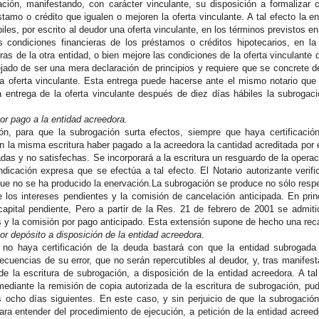
cación, manifestando, con carácter vinculante, su disposición a formalizar
tamo o crédito que igualen o mejoren la oferta vinculante. A tal efecto la en
iles, por escrito al deudor una oferta vinculante, en los términos previstos 
s condiciones financieras de los préstamos o créditos hipotecarios, en la
ras de la otra entidad, o bien mejore las condiciones de la oferta vinculante d
jado de ser una mera declaración de principios y requiere que se concrete de
 oferta vinculante. Esta entrega puede hacerse ante el mismo notario que 
a entrega de la oferta vinculante después de diez días hábiles la subroga
or pago a la entidad acreedora.
ón, para que la subrogación surta efectos, siempre que haya certificació
 la misma escritura haber pagado a la acreedora la cantidad acreditada por é
s y no satisfechas. Se incorporará a la escritura un resguardo de la operació
ndicación expresa que se efectúa a tal efecto. El Notario autorizante verif
ue no se ha producido la enervación.La subrogación se produce no sólo respec
 los intereses pendientes y la comisión de cancelación anticipada. En princi
capital pendiente, Pero a partir de la Res. 21 de febrero de 2001 se admiti
 y la comisión por pago anticipado. Esta extensión supone de hecho una recar
or depósito a disposición de la entidad acreedora
.
no haya certificación de la deuda bastará con que la entidad subrogada l
cuencias de su error, que no serán repercutibles al deudor, y, tras manifest
de la escritura de subrogación, a disposición de la entidad acreedora. A tal f
mediante la remisión de copia autorizada de la escritura de subrogación, pud
s ocho días siguientes. En este caso, y sin perjuicio de que la subrogació
ra entender del procedimiento de ejecución, a petición de la entidad acreedo