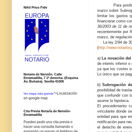
Para posibilitar e
Nihil Prius Fide
marzo
sobre Subroga
limitar los gastos 
financierar como co
36/2003 de 11 de n
recientemente por
R
marzo, de regulación
La ley 2/94 de 30 d
(
http://www.notario
a)
La novación del
de interés inferior 
ya que los costes s
Lo único que se pag
Notaria de Nervión. Calle
Enramadilla, 7 1º derecha. (Esquina
Av. Buhaira). Sevilla 41005
b)
Subrogación de
posibilidad de tras
">Localización
Ver mapa más grande
que confundir con 
en google map
asume la hipoteca.
El procedimiento c
vinculante donde se
Cita Previa Notaría de Nervión-
Enramadilla
entidad para que en
notificación para ne
Puedes pedir una cita previa o
hacer una consulta llamando o
el derecho de enerv
enviando un wasap al teléfono de