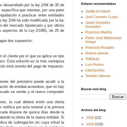
Enlaces recomendados
 desarrollado por la
ley 2/94 de 30 de
específica que intentan, por una parte
Justito el notario
iquidación a practicar entre entidades
José Carmelo LLopis
a ley 2/94 ha sido modificada por la
ley
Javier González
n del mercado hipotecario
y por último
Granados
s aspectos de la Ley 2/1981, de 25 de
Francisco Mariño
.
Pedro José Maldonado
ngue dos supuestos:
Ortega
Francisco Rosales
Notaria abierta
el cliente por el que se aplica un tipo
Tottributs
lazo. Esta solución es la más ventajosa
Luis Prados
ción está exenta del pago de impuesto.
Liberquintus
Tertulia Literaria
ciones del préstamo puede acudir a la
gación de entidad acreedora, que no hay
Buscar este blog
otecado se vende y el nuevo comprador
es, la cual deberá emitir una oferta
notifica por acta notarial a la primera
Archivo del blog
ficada dispone de quince días desde la
alando la oferta de la nueva entidad. Si
►
2026
(22)
blica de subrogación en cuya virtud la
►
2025
(120)