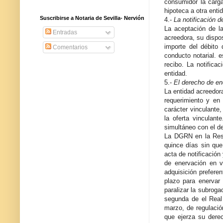
consumidor la carga
hipoteca a otra enti
Suscribirse a Notaria de Sevilla- Nervión
4.-
La notificación d
La aceptación de la
Entradas
acreedora, su dispos
importe del débito
Comentarios
conducto notarial. 
recibo. La notifica
entidad.
5.-
El derecho de en
La entidad acreedora
requerimiento y en
carácter vinculante
la oferta vinculan
simultáneo con el de
La DGRN en la Reso
quince días sin que
acta de notificación
de enervación en v
adquisición prefere
plazo para enervar 
paralizar la subroga
segunda de el Real
marzo, de regulació
que ejerza su dere