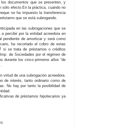
á los documentos que se presenten, y
n sólo efecto.En la práctica, cuando no
cheque se ha impuesto la transferencia
 préstamo que se está subrogando.
anticipada en las subrogaciones que se
a percibir por la entidad acreedora en
tal pendiente de amortizar y será como
ario, ha recortado el cobro de estas
7 si se trata de préstamos o créditos
l Imp. de Sociedades por el régimen de
os durante los cinco primeros años “de
.
en virtud de una subrogación acreedora.
po de interés, tanto ordinario como de
as. No hay por tanto la posibilidad de
ntidad.
ficativas de préstamos hipotecarios ya
mo;