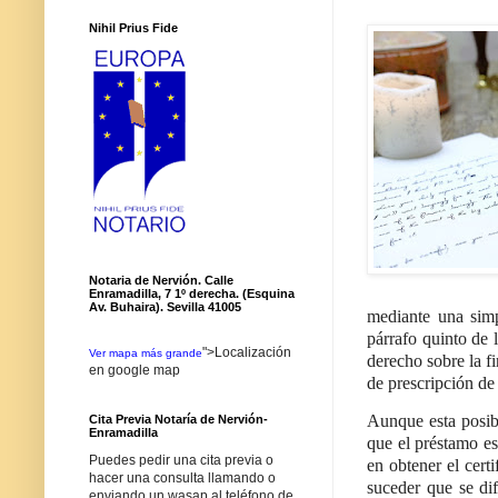
Nihil Prius Fide
Notaria de Nervión. Calle
Enramadilla, 7 1º derecha. (Esquina
Av. Buhaira). Sevilla 41005
mediante una simpl
párrafo quinto de 
">Localización
Ver mapa más grande
derecho sobre la fi
en google map
de prescripción de 
Aunque esta posib
Cita Previa Notaría de Nervión-
Enramadilla
que el préstamo es
Puedes pedir una cita previa o
en obtener el cert
hacer una consulta llamando o
suceder que se di
enviando un wasap al teléfono de