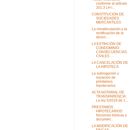
conforme al artículo
201.3 LH l...
CONSTITUCION DE
SOCIEDADES
MERCANTILES
La inmatriculación y la
rectificación de la
descri...
LA EXTINCIÓN DE
CONDOMINIO:
CONSECUENCIAS
CIVILES ...
LA CANCELACIÓN DE
LA HIPOTECA
La subrogación y
novación de
préstamos
hipotecarios.
ACTA NOTARIAL DE
TRANSPARENCIA:
La ley 5/2019 de 1...
PRESTAMOS
HIPOTECARIOS:
Nociones básicas y
documen...
LA MODIFICACIÓN DE