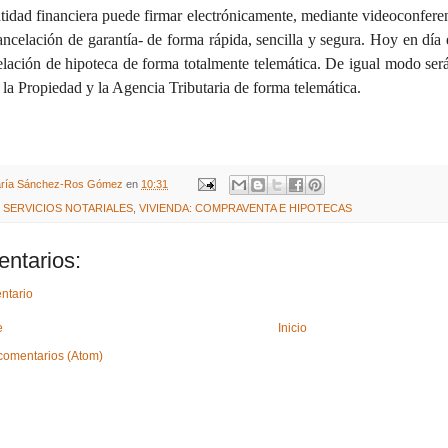
tidad financiera puede firmar electrónicamente, mediante videoconferen
ancelación de garantía- de forma rápida, sencilla y segura.
Hoy en día e
celación de hipoteca de forma totalmente telemática. De igual modo será 
e la Propiedad y la Agencia Tributaria de forma telemática.
ría Sánchez-Ros Gómez
en
10:31
,
SERVICIOS NOTARIALES
,
VIVIENDA: COMPRAVENTA E HIPOTECAS
ntarios:
ntario
e
Inicio
comentarios (Atom)