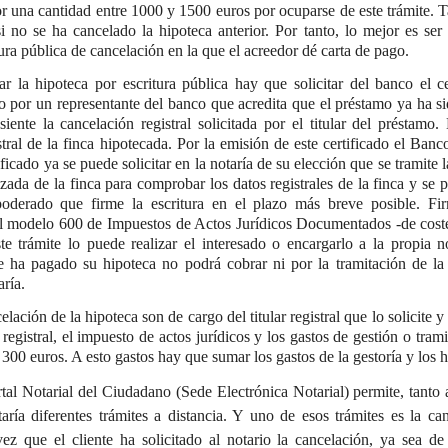
r una cantidad entre 1000 y 1500 euros por ocuparse de este trámite. 
 si no se ha cancelado la hipoteca anterior. Por tanto, lo mejor es ser
ura pública de cancelación en la que el acreedor dé carta de pago.
r la hipoteca por escritura pública hay que solicitar del banco el c
por un representante del banco que acredita que el préstamo ya ha si
iente la cancelación registral solicitada por el titular del préstamo.
istral de la finca hipotecada. Por la emisión de este certificado el Ba
ficado ya se puede solicitar en la notaría de su elección que se tramite 
izada de la finca para comprobar los datos registrales de la finca y se
derado que firme la escritura en el plazo más breve posible. Firm
l modelo 600 de Impuestos de Actos Jurídicos Documentados -de coste 
te trámite lo puede realizar el interesado o encargarlo a la propia n
ue ha pagado su hipoteca no podrá cobrar ni por la tramitación de la
aría.
lación de la hipoteca son de cargo del titular registral que lo solicite 
l registral, el impuesto de actos jurídicos y los gastos de gestión o tra
 300 euros. A esto gastos hay que sumar los gastos de la gestoría y los h
al Notarial del Ciudadano (Sede Electrónica Notarial) permite, tanto 
taría diferentes trámites a distancia. Y uno de esos trámites es la c
ez que el cliente ha solicitado al notario la cancelación, ya sea de