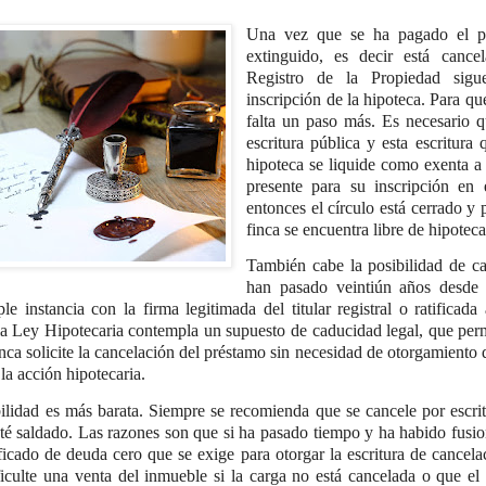
Una vez que se ha pagado el p
extinguido, es decir está canc
Registro de la Propiedad sigu
inscripción de la hipoteca. Para qu
falta un paso más. Es necesario q
escritura pública y esta escritur
hipoteca se liquide como exenta a
presente para su inscripción en 
entonces el círculo está cerrado y
finca se encuentra libre de hipoteca
También cabe la posibilidad de ca
han pasado veintiún años desde 
e instancia con la firma legitimada del titular registral o ratificada 
la Ley Hipotecaria contempla un supuesto de caducidad legal, que permit
nca solicite la cancelación del préstamo sin necesidad de otorgamiento d
la acción hipotecaria.
ilidad es más barata. Siempre se recomienda que se cancele por escri
té saldado. Las razones son que si ha pasado tiempo y ha habido fusio
ificado de deuda cero que se exige para otorgar la escritura de cance
ficulte una venta del inmueble si la carga no está cancelada o que e