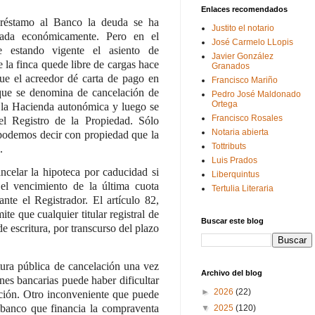
Enlaces recomendados
réstamo al Banco la deuda se ha
Justito el notario
elada económicamente. Pero en el
José Carmelo LLopis
e estando vigente el asiento de
Javier González
e la finca quede libre de cargas hace
Granados
ue el acreedor dé carta de pago en
Francisco Mariño
a que se denomina de cancelación de
Pedro José Maldonado
Ortega
 la Hacienda autonómica y luego se
Francisco Rosales
el Registro de la Propiedad. Sólo
Notaria abierta
 podemos decir con propiedad que la
Tottributs
.
Luis Prados
ncelar la hipoteca por caducidad si
Liberquintus
el vencimiento de la última cuota
Tertulia Literaria
ante el Registrador. El artículo 82,
e que cualquier titular registral de
Buscar este blog
e escritura, por transcurso del plazo
tura pública de cancelación una vez
Archivo del blog
nes bancarias puede haber dificultar
►
2026
(22)
lación. Otro inconveniente que puede
l banco que financia la compraventa
▼
2025
(120)