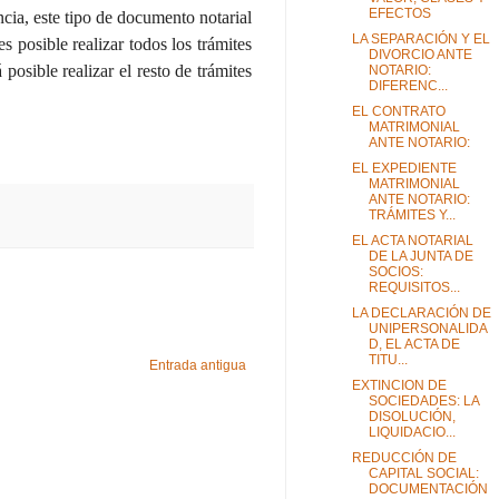
EFECTOS
cia, este tipo de documento notarial
LA SEPARACIÓN Y EL
s posible realizar todos los trámites
DIVORCIO ANTE
posible realizar el resto de trámites
NOTARIO:
DIFERENC...
EL CONTRATO
MATRIMONIAL
ANTE NOTARIO:
EL EXPEDIENTE
MATRIMONIAL
ANTE NOTARIO:
TRÁMITES Y...
EL ACTA NOTARIAL
DE LA JUNTA DE
SOCIOS:
REQUISITOS...
LA DECLARACIÓN DE
UNIPERSONALIDA
D, EL ACTA DE
TITU...
Entrada antigua
EXTINCION DE
SOCIEDADES: LA
DISOLUCIÓN,
LIQUIDACIO...
REDUCCIÓN DE
CAPITAL SOCIAL:
DOCUMENTACIÓN