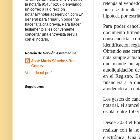
retenga al vendedo
la notaría 954546207 o enviando
finca se dificulta
un correo a la dirección
notaria@notariadenervion.com En
hipoteca por escrit
general para firmar un poder no
hace falta cita previa. Para hacer
Para poder cancela
testamento si es conveniente
documento firmado 
concertar una entrevista previa
consecuencia, cons
con el notario.
identificación reg
Obtenido este certi
Notaría de Nervión-Enramadilla
nota simple actual
José María Sánchez-Ros
que mande un apo
Gómez
autoliquidación de
Ver todo mi perfil
en el Registro. Es
financiera a la q
Seguidores
apoderado a la not
Los gastos de cance
notarial, el arance
oscilar entre 150 y
Desde 2023 el Port
realizar con la no
electrónica. Una v