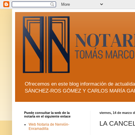
Ofrecemos en este blog información de actua
SÁNCHEZ-ROS GÓMEZ Y CARLOS MARÍA GA
Puede consultar la web de la
viernes, 14 de marzo 
notaría en el siguiente enlace
LA CANCEL
Web Notaria de Nervión-
Enramadilla