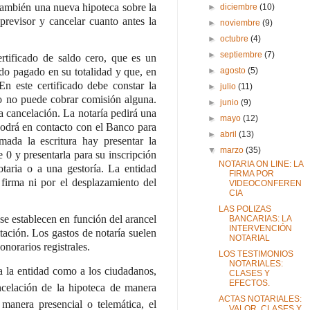
También una nueva hipoteca sobre la
►
diciembre
(10)
 previsor y cancelar cuanto antes la
►
noviembre
(9)
►
octubre
(4)
►
septiembre
(7)
ertificado de saldo cero, que es un
do pagado en su totalidad y que, en
►
agosto
(5)
 En este certificado debe constar la
►
julio
(11)
nco no puede cobrar comisión alguna.
►
junio
(9)
la cancelación. La notaría pedirá una
►
mayo
(12)
 podrá en contacto con el Banco para
►
abril
(13)
ada la escritura hay presentar la
▼
marzo
(35)
0 y presentarla para su inscripción
NOTARIA ON LINE: LA
otaria o a una gestoría. La entidad
FIRMA POR
 firma ni por el desplazamiento del
VIDEOCONFEREN
CIA
LAS POLIZAS
y se establecen en función del arancel
BANCARIAS: LA
INTERVENCIÓN
mitación. Los gastos de notaría suelen
NOTARIAL
onorarios registrales.
LOS TESTIMONIOS
NOTARIALES:
a la entidad como a los ciudadanos,
CLASES Y
EFECTOS.
ancelación de la hipoteca de manera
ACTAS NOTARIALES:
 manera presencial o telemática, el
VALOR, CLASES Y