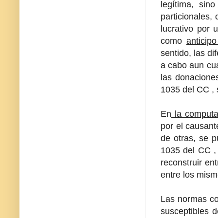
legítima, sin
particionales,
lucrativo por 
como
anticip
sentido, las d
a cabo aun cua
las donaciones
1035 del CC , 
En
la computac
por el causant
de otras, se p
1035 del CC , 
reconstruir en
entre los mism
Las normas con
susceptibles d