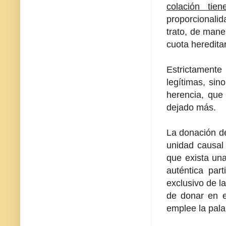
colación tie
proporcionalid
trato, de mane
cuota hereditar
Estrictamente 
legítimas, sin
herencia, que
dejado más.
La donación de
unidad causal 
que exista un
auténtica par
exclusivo de l
de donar en e
emplee la pala