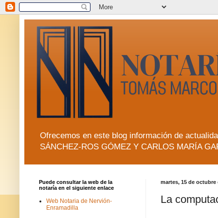
Ofrecemos en este blog información de actua
SÁNCHEZ-ROS GÓMEZ Y CARLOS MARÍA GA
Puede consultar la web de la
martes, 15 de octubre
notaría en el siguiente enlace
La computac
Web Notaria de Nervión-
Enramadilla