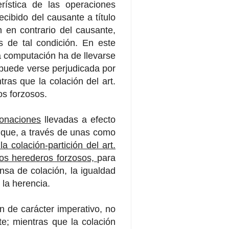
rística de las operaciones
cibido del causante a título
n en contrario del causante,
 de tal condición. En este
a computación ha de llevarse
 puede verse perjudicada por
ras que la colación del art.
os forzosos.
donaciones
llevadas a efecto
 que, a través de unas como
a colación-partición del art.
los herederos forzosos,
para
ensa de colación, la igualdad
 la herencia.
 de carácter imperativo, no
te; mientras que la colación