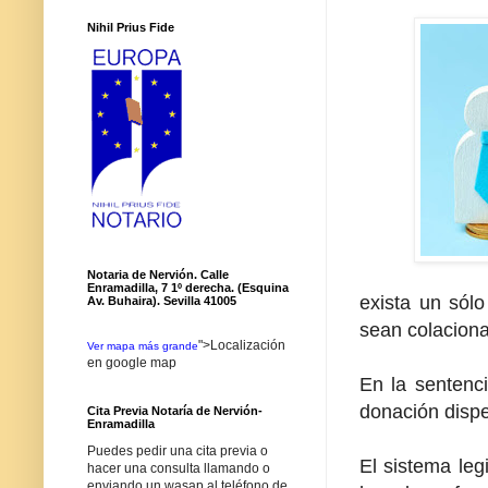
Nihil Prius Fide
Notaria de Nervión. Calle
Enramadilla, 7 1º derecha. (Esquina
exista un sólo
Av. Buhaira). Sevilla 41005
sean colaciona
">Localización
Ver mapa más grande
en google map
En la sentenci
donación dispe
Cita Previa Notaría de Nervión-
Enramadilla
Puedes pedir una cita previa o
El sistema leg
hacer una consulta llamando o
enviando un wasap al teléfono de