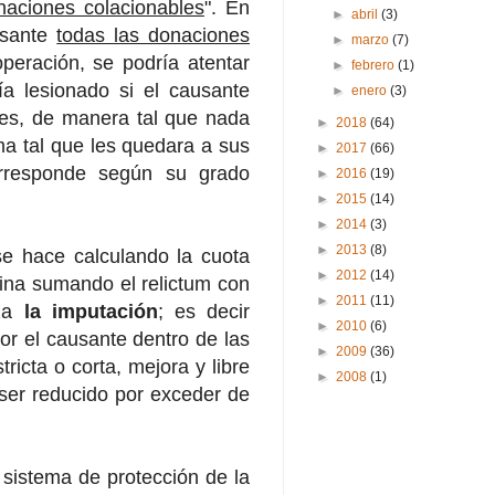
naciones colacionables
". En
►
abril
(3)
usante
todas las donaciones
►
marzo
(7)
operación, se podría atentar
►
febrero
(1)
ría lesionado si el causante
►
enero
(3)
enes, de manera tal que nada
►
2018
(64)
rma tal que les quedara a sus
►
2017
(66)
corresponde según su grado
►
2016
(19)
►
2015
(14)
►
2014
(3)
►
2013
(8)
 se hace calculando la cuota
►
2012
(14)
mina sumando el relictum con
►
2011
(11)
iza
la imputación
; es decir
►
2010
(6)
or el causante dentro de las
►
2009
(36)
tricta o corta, mejora y libre
►
2008
(1)
 ser reducido por exceder de
l sistema de protección de la