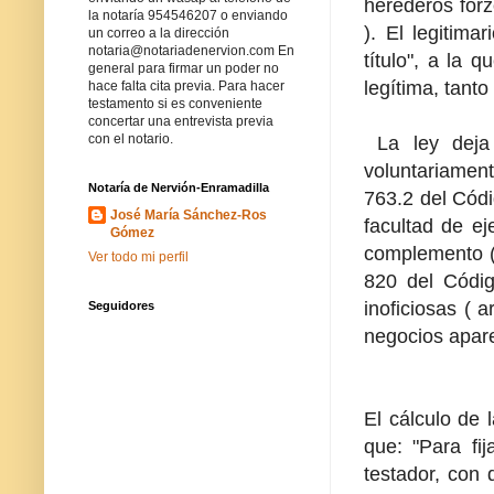
herederos forz
la notaría 954546207 o enviando
). El legitima
un correo a la dirección
notaria@notariadenervion.com En
título", a la 
general para firmar un poder no
legítima, tanto
hace falta cita previa. Para hacer
testamento si es conveniente
concertar una entrevista previa
con el notario.
La ley deja
voluntariamente
Notaría de Nervión-Enramadilla
763.2 del Códig
José María Sánchez-Ros
facultad de ej
Gómez
complemento ( 
Ver todo mi perfil
820 del Códig
inoficiosas ( 
Seguidores
negocios apar
El cálculo de 
que: "Para fi
testador, con 