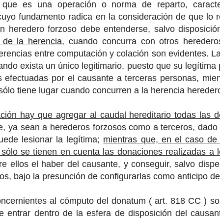
o que es una operación o norma de reparto, caracte
 cuyo fundamento radica en la consideración de que lo re
un heredero forzoso debe entenderse, salvo disposició
o de la herencia
, cuando concurra con otros herederos
iferencias entre computación y colación son evidentes. L
ndo exista un único legitimario, puesto que su legítima
 efectuadas por el causante a terceras personas, mient
sólo tiene lugar cuando concurren a la herencia hereder
ión hay que agregar al caudal hereditario todas las 
e, ya sean a herederos forzosos como a terceros, dado
uede lesionar la legítima;
mientras que, en el caso de l
sólo se tienen en cuenta las donaciones realizadas a 
tre ellos el haber del causante, y conseguir, salvo disp
os, bajo la presunción de configurarlas como anticipo de
cernientes al cómputo del donatum ( art. 818 CC ) son
e entrar dentro de la esfera de disposición del causan