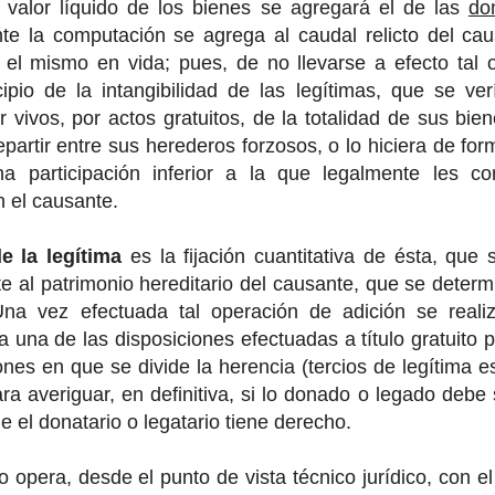
l valor líquido de los bienes se agregará el de las
do
nte la computación se agrega al caudal relicto del ca
 el mismo en vida; pues, de no llevarse a efecto tal 
cipio de la intangibilidad de las legítimas, que se ve
er vivos, por actos gratuitos, de la totalidad de sus bi
epartir entre sus herederos forzosos, o lo hiciera de fo
una participación inferior a la que legalmente les 
 el causante.
e la legítima
es la fijación cuantitativa de ésta, que
e al patrimonio hereditario del causante, que se deter
na vez efectuada tal operación de adición se real
 una de las disposiciones efectuadas a título gratuito p
ones en que se divide la herencia (tercios de legítima es
ara averiguar, en definitiva, si lo donado o legado debe
ue el donatario o legatario tiene derecho.
 opera, desde el punto de vista técnico jurídico, con e