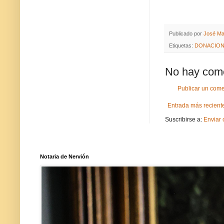
Publicado por
José Ma
Etiquetas:
DONACIO
No hay come
Publicar un come
Entrada más recient
Suscribirse a:
Enviar 
Notaria de Nervión