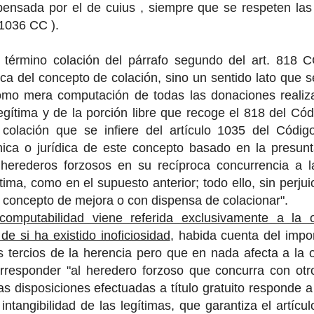
pensada por el de cuius , siempre que se respeten las
 1036 CC ).
 término colación del párrafo segundo del art. 818 C
dica del concepto de colación, sino un sentido lato que 
omo mera computación de todas las donaciones realiza
egítima y de la porción libre que recoge el 818 del Códig
colación que se infiere del artículo 1035 del Código
cnica o jurídica de este concepto basado en la presun
 herederos forzosos en su recíproca concurrencia a la
ítima, como en el supuesto anterior; todo ello, sin perj
 concepto de mejora o con dispensa de colacionar".
computabilidad viene referida exclusivamente a la 
de si ha existido inoficiosidad
, habida cuenta del imp
s tercios de la herencia pero que en nada afecta a la 
rresponder "al heredero forzoso que concurra con otr
as disposiciones efectuadas a título gratuito responde a
 intangibilidad de las legítimas, que garantiza el artícu