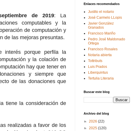
Enlaces recomendados
Justito el notario
eptiembre de 2019
: La
José Carmelo LLopis
aciones computables y la
Javier González
Granados
a operación de computación y
Francisco Mariño
ón de las mejoras presuntas.
Pedro José Maldonado
Ortega
Francisco Rosales
 interés porque perfila la
Notaria abierta
computación y la colación de
Tottributs
omputación hay que tener en
Luis Prados
Liberquintus
donaciones y siempre que
Tertulia Literaria
specto de las donaciones que
Buscar este blog
a tiene la consideración de
Archivo del blog
►
2026
(22)
tas realizadas a favor de los
►
2025
(120)