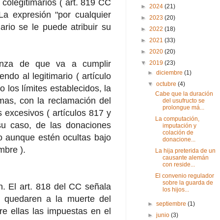
colegitimarios ( art. 819 CC
►
2024
(21)
 La expresión "por cualquier
►
2023
(20)
mario se le puede atribuir su
►
2022
(18)
►
2021
(33)
►
2020
(20)
anza de que va a cumplir
▼
2019
(23)
►
diciembre
(1)
endo al legitimario ( artículo
▼
octubre
(4)
 los límites establecidos, la
Cabe que la duración
smas, con la reclamación del
del usufructo se
prolongue má...
 excesivos ( artículos 817 y
La computación,
su caso, de las donaciones
imputación y
colación de
uso aunque estén ocultas bajo
donacione...
mbre ).
La hija preterida de un
causante alemán
con reside...
El convenio regulador
sobre la guarda de
n. El art. 818 del CC señala
los hijos...
ue quedaren a la muerte del
►
septiembre
(1)
e ellas las impuestas en el
►
junio
(3)