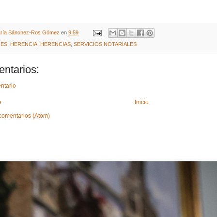
ría Sánchez-Ros Gómez
en
9:59
NES
,
HERENCIA
,
HERENCIAS
,
SERVICIOS NOTARIALES
ntarios:
ntario
e
Inicio
comentarios (Atom)