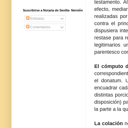
testamento. A
efecto, media
Suscribirse a Notaria de Sevilla- Nervión
realizadas por
Entradas
contra el prin
Comentarios
dispusiera int
restase para r
legitimarios 
parentesco con
El cómputo d
correspondient
el donatum. U
encuadrar cada
distintas porci
disposición) p
la parte a la q
La colación
no