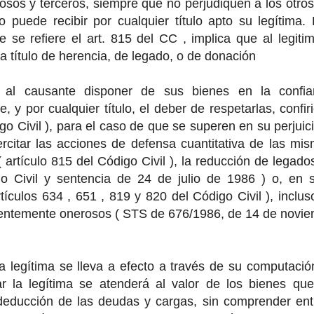
osos y terceros, siempre que no perjudiquen a los otros 
rio puede recibir por cualquier título apto su legítima.
que se refiere el art. 815 del CC , implica que al legiti
 a título de herencia, de legado, o de donación
 al causante disponer de sus bienes en la confi
, y por cualquier título, el deber de respetarlas, confiri
o Civil ), para el caso de que se superen en su perjuicio
ercitar las acciones de defensa cuantitativa de las mi
artículo 815 del Código Civil ), la reducción de legados
o Civil y sentencia de 24 de julio de 1986 ) o, en 
artículos 634 , 651 , 819 y 820 del Código Civil ), incl
entemente onerosos ( STS de 676/1986, de 14 de novie
la legítima se lleva a efecto a través de su computació
jar la legítima se atenderá al valor de los bienes q
deducción de las deudas y cargas, sin comprender entr