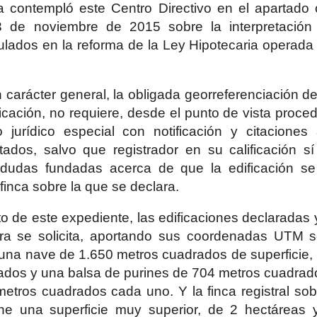
a contempló este Centro Directivo en el apartado
3 de noviembre de 2015 sobre la interpretación
lados en la reforma de la Ley Hipotecaria operada
n carácter general, la obligada georreferenciación d
ficación, no requiere, desde el punto de vista proce
o jurídico especial con notificación y citaciones
tados, salvo que registrador en su calificación s
s dudas fundadas acerca de que la edificación se
 finca sobre la que se declara.
o de este expediente, las edificaciones declaradas y
bra se solicita, aportando sus coordenadas UTM s
 una nave de 1.650 metros cuadrados de superficie,
ados y una balsa de purines de 704 metros cuadrado
etros cuadrados cada uno. Y la finca registral sob
ene una superficie muy superior, de 2 hectáreas