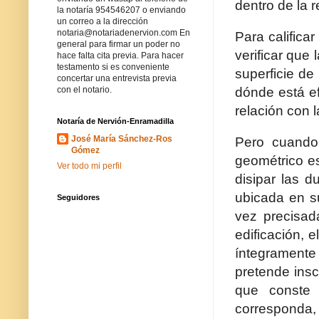
dentro de la r
la notaría 954546207 o enviando
un correo a la dirección
notaria@notariadenervion.com En
Para califica
general para firmar un poder no
verificar que
hace falta cita previa. Para hacer
testamento si es conveniente
superficie de
concertar una entrevista previa
dónde está ef
con el notario.
relación con l
Notaría de Nervión-Enramadilla
José María Sánchez-Ros
Pero cuando 
Gómez
geométrico es
Ver todo mi perfil
disipar las d
ubicada en su
Seguidores
vez precisad
edificación, 
íntegramente 
pretende insc
que conste 
corresponda, 