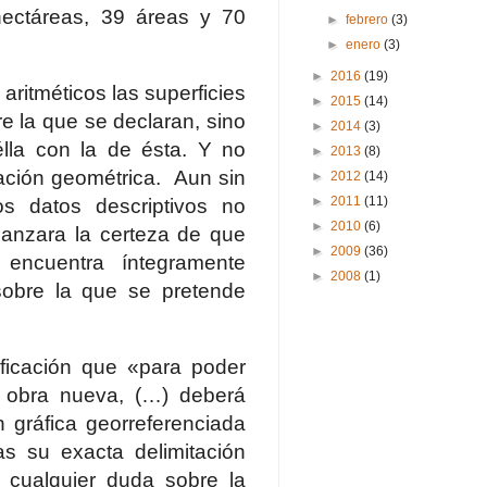
hectáreas, 39 áreas y 70
►
febrero
(3)
►
enero
(3)
►
2016
(19)
ritméticos las superficies
►
2015
(14)
re la que se declaran, sino
►
2014
(3)
lla con la de ésta. Y no
►
2013
(8)
ración geométrica.
Aun sin
►
2012
(14)
►
2011
(11)
os datos descriptivos no
►
2010
(6)
lcanzara la certeza de que
►
2009
(36)
encuentra íntegramente
►
2008
(1)
 sobre la que se pretende
ificación que «para poder
la obra nueva, (…) deberá
 gráfica georreferenciada
s su exacta delimitación
r cualquier duda sobre la