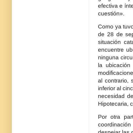
efectiva e ínt
cuestión».
Como ya tuvo
de 28 de sep
situación cat
encuentre ubi
ninguna circu
la ubicación
modificacione
al contrario,
inferior al ci
necesidad de 
Hipotecaria, 
Por otra par
coordinación 
despejar las 