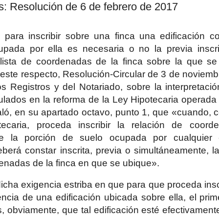
es: Resolución de 6 de febrero de 2017
i para inscribir sobre una finca una edificación 
cupada por ella es necesaria o no la previa inscri
 lista de coordenadas de la finca sobre la que se
A este respecto, Resolución-Circular de 3 de noviemb
s Registros y del Notariado, sobre la interpretaci
lados en la reforma de la Ley Hipotecaria operada
aló, en su apartado octavo, punto 1, que «cuando, c
ecaria, proceda inscribir la relación de coord
e la porción de suelo ocupada por cualquier ed
eberá constar inscrita, previa o simultáneamente, la
denadas de la finca en que se ubique».
icha exigencia estriba en que para que proceda inscri
tencia de una edificación ubicada sobre ella, el pri
, obviamente, que tal edificación esté efectivament