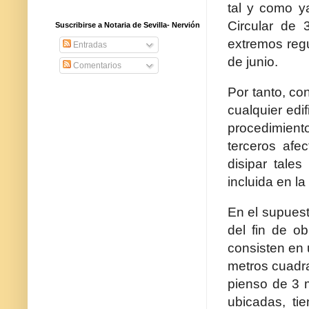
tal y como y
Circular de 
Suscribirse a Notaria de Sevilla- Nervión
extremos regu
Entradas
de junio.
Comentarios
Por tanto, co
cualquier edi
procedimient
terceros afec
disipar tale
incluida en la
En el supuest
del fin de o
consisten en
metros cuadr
pienso de 3 m
ubicadas, ti