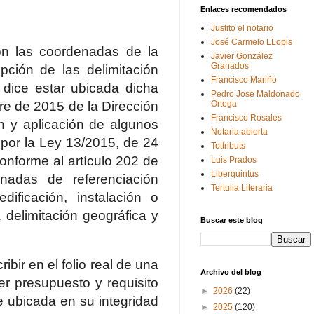
Enlaces recomendados
Justito el notario
José Carmelo LLopis
con las coordenadas de la
Javier González
Granados
pción de las delimitación
Francisco Mariño
 dice estar ubicada dicha
Pedro José Maldonado
re de 2015 de la Dirección
Ortega
Francisco Rosales
ón y aplicación de algunos
Notaria abierta
 por la Ley 13/2015, de 24
Tottributs
onforme al artículo 202 de
Luis Prados
Liberquintus
enadas de referenciación
Tertulia Literaria
ificación, instalación o
 delimitación geográfica y
Buscar este blog
bir en el folio real de una
Archivo del blog
mer presupuesto y requisito
►
2026
(22)
e ubicada en su integridad
►
2025
(120)