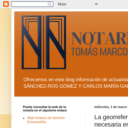
Ofrecemos en este blog información de actua
SÁNCHEZ-ROS GÓMEZ Y CARLOS MARÍA GA
Puede consultar la web de la
miércoles, 1 de marzo
notaría en el siguiente enlace
La georrefer
Web Notaria de Nervión-
Enramadilla
necesaria e