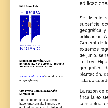
edificacion
Nihil Prius Fide
Se discute s
superficie o
geográfica y
edificación. 
General de lo
extremos regu
de junio, señ
la Ley Hipot
Notaria de Nervión. Calle
Enramadilla, 7 1º derecha. (Esquina
Av. Buhaira). Sevilla 41005
geográfica d
plantación, d
">Localización
Ver mapa más grande
lista de coor
en google map
La razón de d
Cita Previa Notaría de Nervión-
Enramadilla
finca la exis
Puedes pedir una cita previa o
conceptual es
hacer una consulta llamando o
enviando un wasap al teléfono de