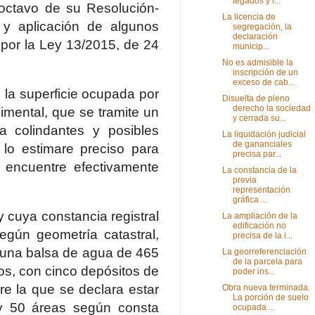
legados y l...
 octavo de su Resolución-
La licencia de
 y aplicación de algunos
segregación, la
declaración
 por la Ley 13/2015, de 24
municip...
No es admisible la
inscripción de un
exceso de cab...
e la superficie ocupada por
Disuelta de pleno
derecho la sociedad
dimental, que se tramite un
y cerrada su...
 a colindantes y posibles
La liquidación judicial
de gananciales
í lo estimare preciso para
precisa par...
 encuentre efectivamente
La constancia de la
previa
representación
gráfica ...
 cuya constancia registral
La ampliación de la
edificación no
egún geometría catastral,
precisa de la i...
 una balsa de agua de 465
La georreferenciación
de la parcela para
s, con cinco depósitos de
poder ins...
re la que se declara estar
Obra nueva terminada.
La porción de suelo
 y 50 áreas según consta
ocupada ...