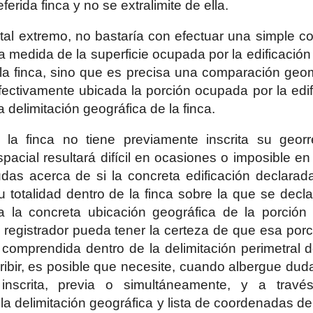
eferida finca y no se extralimite de ella.
r tal extremo, no bastaría con efectuar una simple c
 la medida de la superficie ocupada por la edificació
 la finca, sino que es precisa una comparación geo
ectivamente ubicada la porción ocupada por la edi
a delimitación geográfica de la finca.
la finca no tiene previamente inscrita su georref
pacial resultará difícil en ocasiones o imposible en
udas acerca de si la concreta edificación declara
 totalidad dentro de la finca sobre la que se decla
a la concreta ubicación geográfica de la porción
el registrador pueda tener la certeza de que esa por
comprendida dentro de la delimitación perimetral d
ribir, es posible que necesite, cuando albergue dud
inscrita, previa o simultáneamente, y a travé
la delimitación geográfica y lista de coordenadas de