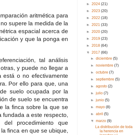
►
2024
(21)
►
2023
(20)
omparación aritmética para
►
2022
(18)
n no supere la medida de la
►
2021
(33)
métrica espacial acerca de
►
2020
(20)
ficación y que la ponga en
►
2019
(23)
►
2018
(64)
▼
2017
(66)
►
diciembre
(5)
erenciación, tal análisis
►
noviembre
(7)
 otras, y puede no llegar a
►
octubre
(7)
da está o no efectivamente
►
septiembre
(5)
ra. Por ello para que, una
►
agosto
(2)
 de suelo ocupada por la
►
julio
(7)
ción de suelo se encuentra
►
junio
(5)
e la finca sobre la que se
►
mayo
(8)
a fundada a este respecto,
►
abril
(5)
▼
marzo
(9)
s del procedimiento que
La distribución de toda
 la finca en que se ubique,
la herencia en