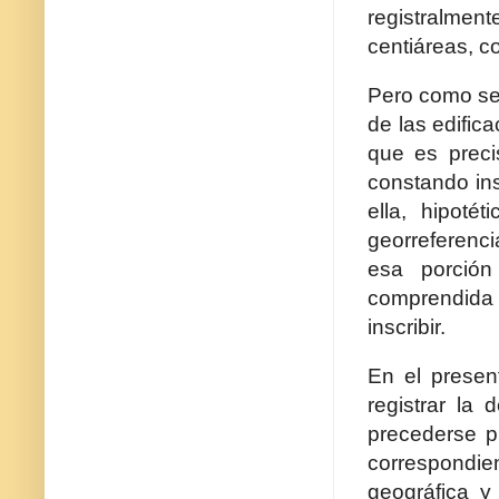
registralmen
centiáreas, c
Pero como se 
de las edific
que es preci
constando ins
ella, hipoté
georreferenci
esa porción
comprendida 
inscribir.
En el presen
registrar la
precederse p
correspondie
geográfica y