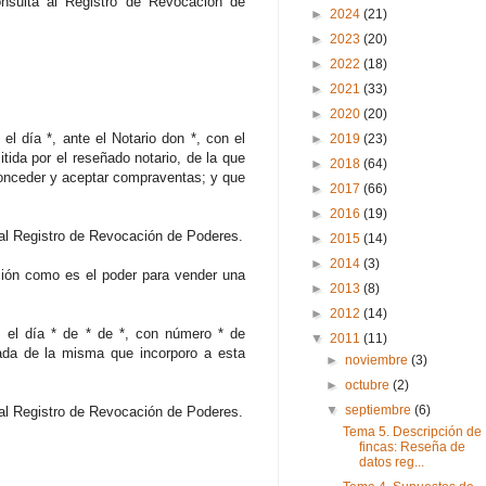
onsulta al Registro de Revocación de
►
2024
(21)
►
2023
(20)
►
2022
(18)
►
2021
(33)
►
2020
(20)
el día *, ante el Notario don *, con el
►
2019
(23)
tida por el reseñado notario, de la que
►
2018
(64)
conceder y aceptar compraventas; y que
►
2017
(66)
►
2016
(19)
 al Registro de Revocación de Poderes.
►
2015
(14)
►
2014
(3)
ación como es el poder para vender una
►
2013
(8)
►
2012
(14)
*, el día * de * de *, con número * de
▼
2011
(11)
zada de la misma que incorporo a esta
►
noviembre
(3)
►
octubre
(2)
▼
septiembre
(6)
 al Registro de Revocación de Poderes.
Tema 5. Descripción de
fincas: Reseña de
datos reg...