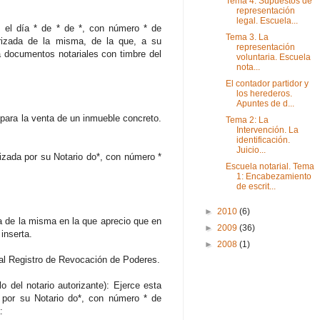
Tema 4. Supuestos de
representación
legal. Escuela...
*, el día * de * de *, con número * de
Tema 3. La
orizada de la misma, de la que, a su
representación
ra documentos notariales con timbre del
voluntaria. Escuela
nota...
El contador partidor y
los herederos.
Apuntes de d...
 para la venta de un inmueble concreto.
Tema 2: La
Intervención. La
identificación.
Juicio...
orizada por su Notario do*, con número *
Escuela notarial. Tema
1: Encabezamiento
de escrit...
►
2010
(6)
da de la misma en la que aprecio que en
►
2009
(36)
inserta.
►
2008
(1)
 al Registro de Revocación de Poderes.
o del notario autorizante): Ejerce esta
da por su Notario do*, con número * de
: