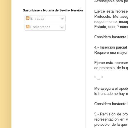
Aconsejable para po
Suscribirse a Notaria de Sevilla- Nervión
Ejerce esta represe
Protocolo. Me aseg
Entradas
requerimiento, inco
Estado, serie * núme
Comentarios
Considero bastante l
4.- Inserción parci
Requiere una mayor 
Ejerce esta represen
de protocolo, de la 
" ... "
Me asegura el apode
lo truncado no hay n
Considero bastante 
5.- Remisión de prot
representación en v
protocolo, de la que