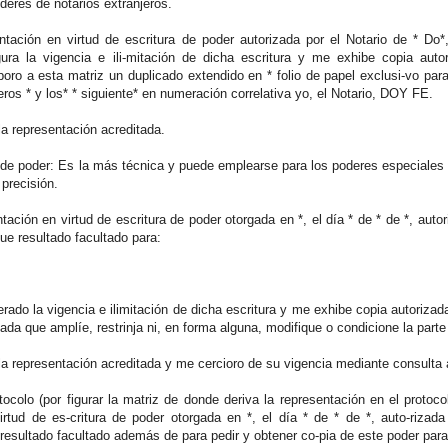
deres de notarios extranjeros.
ntación en virtud de escritura de poder autorizada por el Notario de * Do
ura la vigencia e ili-mitación de dicha escritura y me exhibe copia aut
rporo a esta matriz un duplicado extendido en * folio de papel exclusi-vo pa
ros * y los* * siguiente* en numeración correlativa yo, el Notario, DOY FE.
a representación acreditada.
al de poder: Es la más técnica y puede emplearse para los poderes especiales
precisión.
tación en virtud de escritura de poder otorgada en *, el día * de * de *, aut
que resultado facultado para:
rado la vigencia e ilimitación de dicha escritura y me exhibe copia autoriza
ada que amplíe, restrinja ni, en forma alguna, modifique o condicione la parte 
la representación acreditada y me cercioro de su vigencia mediante consulta
ocolo (por figurar la matriz de donde deriva la representación en el protocol
irtud de es-critura de poder otorgada en *, el día * de * de *, auto-riza
 resultado facultado además de para pedir y obtener co-pia de este poder para