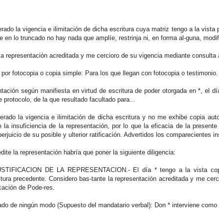
ado la vigencia e ilimitación de dicha escritura cuya matriz tengo a la vista p
e en lo truncado no hay nada que amplíe, restrinja ni, en forma al-guna, modif
la representación acreditada y me cercioro de su vigencia mediante consulta
 por fotocopia o copia simple: Para los que llegan con fotocopia o testimonio.
tación según manifiesta en virtud de escritura de poder otorgada en *, el día
 protocolo, de la que resultado facultado para...
rado la vigencia e ilimitación de dicha escritura y no me exhibe copia auto
 la insuficiencia de la representación, por lo que la eficacia de la present
perjuicio de su posible y ulterior ratificación. Advertidos los comparecientes i
ite la representación habría que poner la siguiente diligencia:
TIFICACION DE LA REPRESENTACION.- El día * tengo a la vista copia 
itura precedente. Considero bas-tante la representación acreditada y me cerc
cación de Pode-res.
tado de ningún modo (Supuesto del mandatario verbal): Don * interviene como 