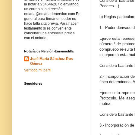
Considero bastante
la notaría 954546207 o enviando
Poderes…)
un correo a la dirección
notaria@notariadenervion.com En
b) Reglas particulare
general para firmar un poder no
hace falta cita previa. Para hacer
1.- Poder derivado d
testamento si es conveniente
concertar una entrevista previa
con el notario.
Ejerce esta represen
número * de protocol
compruebo re-sulta 
Notaría de Nervión-Enramadilla
incorporo a esta matr
José María Sánchez-Ros
Gómez
Considero bastante 
Ver todo mi perfil
2.- Incorporación d
finca determinada. A
Seguidores
Ejerce esta represe
Protocolo. Me asegu
matriz.
Considero bastante 
3.- Incorporación de