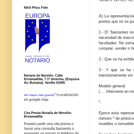
Nihil Prius Fide
A) La representació
puntos que no se pu
1.- El “bastanteo no
necesidad de trascri
facultades. No sería
comprar, vender o hi
2.- Que se ha exhibi
3.- Y que se ha c
transitoriamente sin
Notaria de Nervión. Calle
Enramadilla, 7 1º derecha. (Esquina
Av. Buhaira). Sevilla 41005
Modelo general
(…. Interviene en n
">Localización
Ver mapa más grande
en google map
*.
Ejerce esta represen
Cita Previa Notaría de Nervión-
Enramadilla
número * de protocol
muebles o inmuebles
Puedes pedir una cita previa o
hacer una consulta llamando o
enviando un wasap al teléfono de