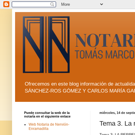
Ofrecemos en este blog información de actua
SÁNCHEZ-ROS GÓMEZ Y CARLOS MARÍA GA
Puede consultar la web de la
miércoles, 14 de sept
notaría en el siguiente enlace
Tema 3. La r
Web Notaria de Nervión-
Enramadilla
Tema 3: LA REPR