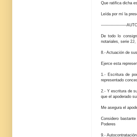
Que ratifica dicha e
Leída por mí la pres
---------------------
De todo lo consign
notariales, serie 2J
8.- Actuación de sus
Ejerce esta represen
1.- Escritura de po
representado concedi
2.- Y escritura de s
que el apoderado sus
Me asegura el apode
Considero bastante
Poderes
9.- Autocontratació