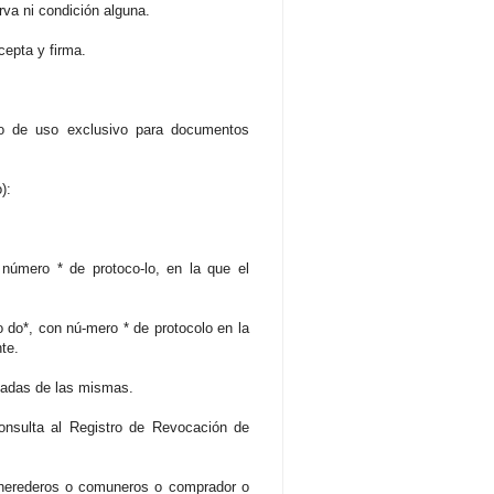
rva ni condición alguna.
cepta y firma.
ado de uso exclusivo para documentos
):
 número * de protoco-lo, en la que el
io do*, con nú-mero * de protocolo en la
te.
izadas de las mismas.
onsulta al Registro de Revocación de
e herederos o comuneros o comprador o