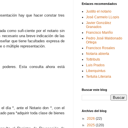
Enlaces recomendados
Justito el notario
presentación hay que hacer constar tres
José Carmelo LLopis
Javier González
Granados
ada como sufi-ciente por el notario sin
Francisco Mariño
s necesario una breve indicación de las
Pedro José Maldonado
reseñar que tiene facultades expresa de
Ortega
e o múltiple representación.
Francisco Rosales
Notaria abierta
Tottributs
Luis Prados
 poderes. Esta consulta ahora está
Liberquintus
Tertulia Literaria
Buscar este blog
el día *, ante el Notario don *, con el
Archivo del blog
ado para *adquirir toda clase de bienes
►
2026
(22)
►
2025
(120)