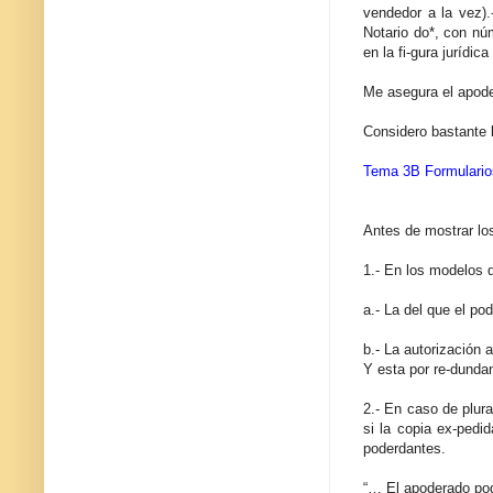
vendedor a la vez).
Notario do*, con nú
en la fi-gura jurídic
Me asegura el apoder
Considero bastante 
Tema 3B Formulario
Antes de mostrar lo
1.- En los modelos 
a.- La del que el po
b.- La autorización 
Y esta por re-dunda
2.- En caso de plur
si la copia ex-pedi
poderdantes.
“… El apoderado pod