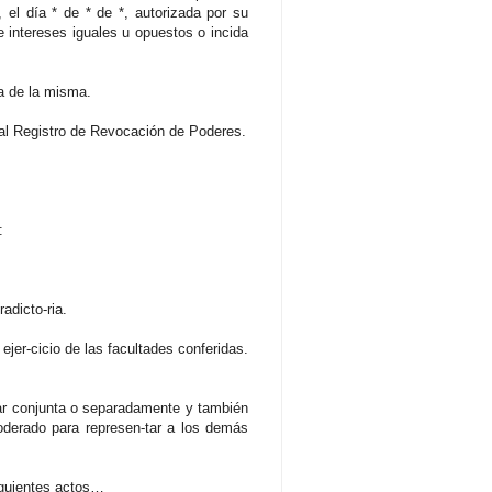
 el día * de * de *, autorizada por su
e intereses iguales u opuestos o incida
da de la misma.
 al Registro de Revocación de Poderes.
:
adicto-ria.
ejer-cicio de las facultades conferidas.
tar conjunta o separadamente y también
poderado para represen-tar a los demás
iguientes actos…