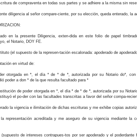
scritura de compraventa en todas sus partes y se adhiere a la misma sin rese
ente diligencia al señor compare-ciente, por su elección, queda enterado, la a
AUTORIZACION:
ado en la presente Diligencia, exten-dida en este folio de papel timbr
, yo, el Notario, DOY FE.
tituto (el supuesto de la represen-tación escalonada: apoderado de apoderado
tación en virtud de:
der otorgada en *, el día * de * de *, autorizada por su Notario do*, con
ó poder a don * de la que resulta facultado para *
ustitución de poder otorgada en *, el día * de * de *, autorizada por su Notar
tituyó el po-der con las facultades transcritas a favor del señor compa-recien
rado la vigencia e ilimitación de dichas escrituras y me exhibe copias autor
 la representación acreditada y me aseguro de su vigencia mediante la c
n (supuesto de intereses contrapues-tos por ser apoderado y el poderdant