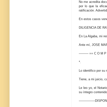
No me acredita docum
por lo que la efica
ratificación. Advert
En estos casos vendr
DILIGENCIA DE RA
En La Algaba, mi re
Ante mí, JOSE MARI
---------- == C O M 
*.
Lo identifico por s
Tiene, a mi juicio, c
Le leo yo, el Notar
su íntegro contenido
-----------------DISPO