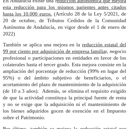
En Andalucía existe una r
educción autonómica que mejora
esta reducción para los mismos parientes antes citados
hasta los 10.000 euros.
(Artículo 28 de la Ley 5/2021, de
20 de octubre, de Tributos Cedidos de la Comunidad
Autónoma de Andalucía, en vigor desde el 1 de enero de
2022)
También se aplica una mejora en la
reducción estatal del
99 por ciento por adquisición de empresa familia
r, negocio
profesional o participaciones en entidades en favor de los
colaterales hasta el tercer grado. Esta mejora consiste en la
ampliación del porcentaje de reducción (99% en lugar del
95%) o del ámbito subjetivo de beneficiarios, o el
acortamiento del plazo de mantenimiento de la adquisición
(de 10 a 3 años). Además, se elimina el requisito exigido
de que la actividad constituya la principal fuente de renta
y no se exige que la adquisición ni el mantenimiento de
los bienes adquiridos gocen de exención en el Impuesto
sobre el Patrimonio.
Por último, también se mejora la reducción estatal por