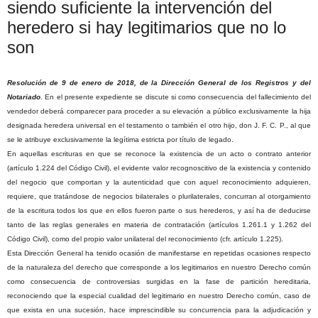
siendo suficiente la intervención del
heredero si hay legitimarios que no lo
son
Resolución de 9 de enero de 2018, de la Dirección General de los Registros y del
Notariado
. En el presente expediente se discute si como consecuencia del fallecimiento del
vendedor deberá comparecer para proceder a su elevación a público exclusivamente la hija
designada heredera universal en el testamento o también el otro hijo, don J. F. C. P., al que
se le atribuye exclusivamente la legítima estricta por título de legado.
En aquellas escrituras en que se reconoce la existencia de un acto o contrato anterior
(artículo 1.224 del Código Civil), el evidente valor recognoscitivo de la existencia y contenido
del negocio que comportan y la autenticidad que con aquel reconocimiento adquieren,
requiere, que tratándose de negocios bilaterales o plurilaterales, concurran al otorgamiento
de la escritura todos los que en ellos fueron parte o sus herederos, y así ha de deducirse
tanto de las reglas generales en materia de contratación (artículos 1.261.1 y 1.262 del
Código Civil), como del propio valor unilateral del reconocimiento (cfr. artículo 1.225).
Esta Dirección General ha tenido ocasión de manifestarse en repetidas ocasiones respecto
de la naturaleza del derecho que corresponde a los legitimarios en nuestro Derecho común
como consecuencia de controversias surgidas en la fase de partición hereditaria,
reconociendo que la especial cualidad del legitimario en nuestro Derecho común, caso de
que exista en una sucesión, hace imprescindible su concurrencia para la adjudicación y