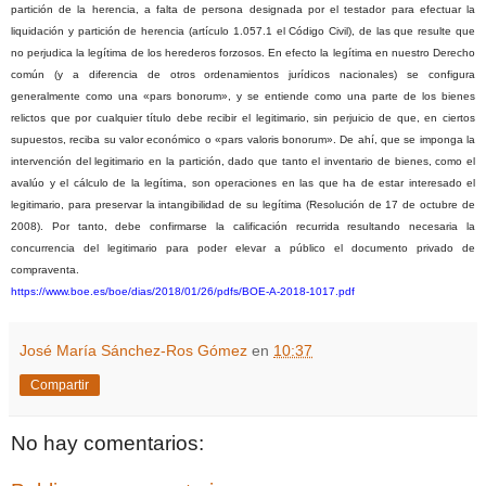
partición de la herencia, a falta de persona designada por el testador para efectuar la
liquidación y partición de herencia (artículo 1.057.1 el Código Civil), de las que resulte que
no perjudica la legítima de los herederos forzosos. En efecto la legítima en nuestro Derecho
común (y a diferencia de otros ordenamientos jurídicos nacionales) se configura
generalmente como una «pars bonorum», y se entiende como una parte de los bienes
relictos que por cualquier título debe recibir el legitimario, sin perjuicio de que, en ciertos
supuestos, reciba su valor económico o «pars valoris bonorum». De ahí, que se imponga la
intervención del legitimario en la partición, dado que tanto el inventario de bienes, como el
avalúo y el cálculo de la legítima, son operaciones en las que ha de estar interesado el
legitimario, para preservar la intangibilidad de su legítima (Resolución de 17 de octubre de
2008). Por tanto, debe confirmarse la calificación recurrida resultando necesaria la
concurrencia del legitimario para poder elevar a público el documento privado de
compraventa.
https://www.boe.es/boe/dias/2018/01/26/pdfs/BOE-A-2018-1017.pdf
José María Sánchez-Ros Gómez
en
10:37
Compartir
No hay comentarios: