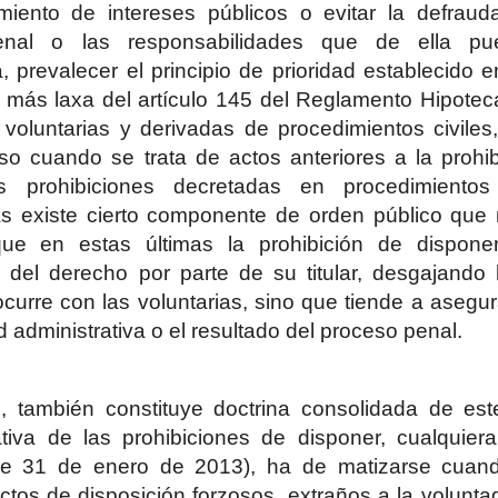
miento de intereses públicos o evitar la defraud
enal o las responsabilidades que de ella pu
 prevalecer el principio de prioridad establecido en
n más laxa del artículo 145 del Reglamento Hipote
 voluntarias y derivadas de procedimientos civiles
luso cuando se trata de actos anteriores a la pro
s prohibiciones decretadas en procedimient
vas existe cierto componente de orden público qu
ue en estas últimas la prohibición de dispone
d del derecho por parte de su titular, desgajando l
curre con las voluntarias, sino que tiende a asegura
d administrativa o el resultado del proceso penal.
o, también constituye doctrina consolidada de est
tativa de las prohibiciones de disponer, cualquie
e 31 de enero de 2013), ha de matizarse cuand
ctos de disposición forzosos, extraños a la voluntad 