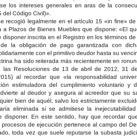
se los intereses generales en aras de la consecuc
5 del Código Civil)».
 se recogió legalmente en el artículo 15 «in fine» d
nta a Plazos de Bienes Muebles que dispone: «El qu
e disponer inscrita en el Registro en los términos de
 de la obligación de pago garantizada con dich
lidariamente con el primitivo deudor hasta su venci
trina ha sido reiterada más recientemente en ronun
id. las Resoluciones de 13 de abril de 2012, 31 
015) al recordar que «la responsabilidad univers
ción estimuladora del cumplimiento voluntario y d
dvierte al deudor y asegura al acreedor que su sa
quier bien de aquél, salvo los estrictamente exclui
aría eliminada si se admitiese la inejecutabilida
e disponer. En este sentido, hay que recordar que
s procesos de ejecución pertenece al campo del Der
ado, toda vez que suele reputarse la subasta judic