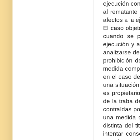
ejecución con
al rematante 
afectos a la 
El caso objet
cuando se p
ejecución y 
analizarse de
prohibición d
medida compr
en el caso de
una situación
es propietari
de la traba 
contraídas por
una medida c
distinta del t
intentar con