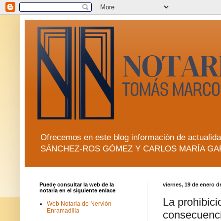
Ofrecemos en este blog información de actua
SÁNCHEZ-ROS GÓMEZ Y CARLOS MARÍA GA
Puede consultar la web de la
viernes, 19 de enero d
notaría en el siguiente enlace
La prohibici
Web Notaria de Nervión-
Enramadilla
consecuenci