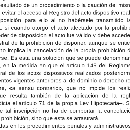
 resultado de un procedimiento o la caución del mism
e evitar el acceso al Registro del acto dispositivo r
posición para ello al no habérsele transmitido la
, si cuando otorgó el acto afectado por la prohibi
oder de disposición el acto fue válido y debe accede
istral de la prohibición de disponer, aunque se enti
 no implica la cancelación de la propia prohibición 
rse. Es esta una solución que se puede denominar 
, en la medida en que el artículo 145 del Reglame
ral de los actos dispositivos realizados posterior
ntos vigentes anteriores al de dominio o derecho rea
ne, «a sensu contrario», que no impide los reali
que resulta también de la aplicación de la reg
icta el artículo 71 de la propia Ley Hipotecaria–. S
e tal inscripción no ha de comportar la cancelaci
prohibición, sino que ésta se arrastrará.
as en los procedimientos penales y administrativos