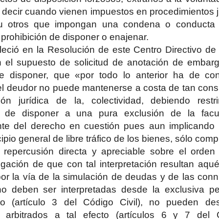
 decir cuando vienen impuestos en procedimientos ju
u otros que impongan una condena o conducta 
 prohibición de disponer o enajenar.
leció en la Resolución de este Centro Directivo de
n el supuesto de solicitud de anotación de embarg
de disponer, que «por todo lo anterior ha de con
l deudor no puede mantenerse a costa de tan cons
ión jurídica de la, colectividad, debiendo restr
s de disponer a una pura exclusión de la facu
nte del derecho en cuestión pues aun implicando u
cipio general de libre tráfico de los bienes, sólo comp
sin repercusión directa y apreciable sobre el orde
egación de que con tal interpretación resultan aqué
or la vía de la simulación de deudas y de las con
o deben ser interpretadas desde la exclusiva pe
to (artículo 3 del Código Civil), no pueden d
e arbitrados a tal efecto (artículos 6 y 7 del 