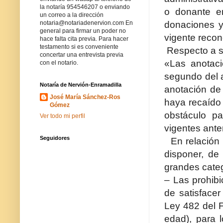
la notaría 954546207 o enviando
o donante en
un correo a la dirección
donaciones y 
notaria@notariadenervion.com En
general para firmar un poder no
vigente recon
hace falta cita previa. Para hacer
testamento si es conveniente
Respecto a su
concertar una entrevista previa
«Las anotaci
con el notario.
segundo del a
Notaría de Nervión-Enramadilla
anotación de 
José María Sánchez-Ros
haya recaído 
Gómez
obstáculo p
Ver todo mi perfil
vigentes ante
Seguidores
En relación
disponer, de
grandes categ
– Las prohibi
de satisfacer
Ley 482 del F
edad), para l