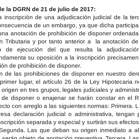
e la DGRN de 21 de julio de 2017:
a inscripción de una adjudicación judicial de la te
onsecuencia de un embargo, ya que dicha participac
una anotación de prohibición de disponer ordenada 
n Tributaria y por tanto anterior a
la anotación d
o de ejecución del que resulta la adjudicación
undamenta su oposición a la inscripción precisamen
ión de prohibición de disponer.
n de las prohibiciones de disponer en nuestro der
primer lugar, el artículo 26 de la Ley Hipotecaria n
origen en tres grupos, legales judiciales y administr
s de disponer o enajenar se harán constar en el R
ecto con arreglo a las siguientes normas: Primera. L
esa declaración judicial o administrativa, tengan p
nscripción separada y especial y surtirán sus efecto
 Segunda. Las que deban su origen inmediato a alg
a serán objeto de anotación preventiva. Tercera. Las