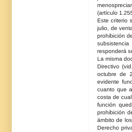
menospreciar
(artículo 1.25
Este criterio
julio, de ve
prohibición d
subsistencia
responderá so
La misma doc
Directivo (v
octubre de 2
evidente fun
cuanto que a
costa de cual
función qued
prohibición d
ámbito de lo
Derecho priv