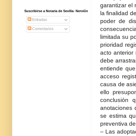
garantizar el
Suscribirse a Notaria de Sevilla- Nervión
la finalidad d
Entradas
poder de dis
consecuencia
Comentarios
limitada su p
prioridad reg
acto anterior
debe arrastra
entiende que
acceso regist
causa de asie
ello presupo
conclusión 
anotaciones d
se estima qu
preventiva de 
– Las adoptad