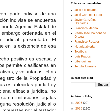
Enlaces recomendados
Justito el notario
rcera parte indivisa de una
José Carmelo LLopis
ión indivisa se encuentra
Javier González
Granados
por la Agencia Estatal de
Francisco Mariño
e embargo ordenada en el
Pedro José Maldonado
Ortega
 judicial presentada. El
Francisco Rosales
te en la existencia de esa
Notaria abierta
Tottributs
Luis Prados
echo positivo es escasa y
Liberquintus
os permite clasificarlas en
Tertulia Literaria
ativas, y voluntarias: «Las
egistro de la Propiedad y
Buscar este blog
as establecidas por la Ley
lena eficacia jurídica, no
Archivo del blog
s como limitaciones legales
►
2026
(22)
una resolución judicial o
►
2025
(120)
 impuestas por el testador