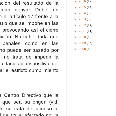
►
2016
(19)
ación del resultado de la
►
2015
(14)
edan derivar. Debe, en
►
2014
(3)
 el artículo 17 frente a la
►
2013
(8)
cario que se impone en las
►
2012
(14)
, provocando así el cierre
►
2011
(11)
hibición. No cabe duda que
►
2010
(6)
os penales como en las
►
2009
(36)
►
2008
(1)
e no puede ser pasado por
r no trata de impedir la
a facultad dispositiva del
r el estricto cumplimiento
e Centro Directivo que la
ra que sea su origen (vid.
o se trata del acceso al
del titular afectado por la