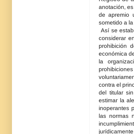
anotación, es
de apremio 
sometido a la
Así se estab
considerar e
prohibición 
económica de
la organizac
prohibicione
voluntariame
contra el prin
del titular 
estimar la al
inoperantes p
las normas n
incumplimien
jurídicament