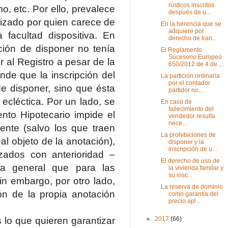
rústicos inscritos
o, etc. Por ello, prevalece
después de u...
ealizado por quien carece de
En la herencia que se
adquiere por
 facultad dispositiva. En
derecho de tran...
ción de disponer no tenía
El Reglamento
Sucesorio Europeo
r al Registro a pesar de la
650/2012 de 4 de ...
ende que la inscripción del
La partición ordinaria
por el contador
de disponer, sino que ésta
partidor no...
ecléctica. Por un lado, se
En caso de
fallecimiento del
nto Hipotecario impide el
vendedor resulta
nece...
mente (salvo los que traen
La prohibiciones de
l objeto de la anotación),
disponer y la
inscripción de u...
zados con anterioridad –
El derecho de uso de
la general que para las
la vivienda familar y
su insc...
in embargo, por otro lado,
La reserva de dominio
ón de la propia anotación
como garantía del
precio apl...
 lo que quieren garantizar
►
2017
(66)