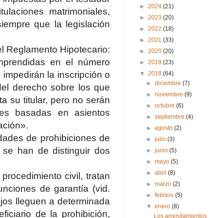
►
2024
(21)
ulaciones matrimoniales,
►
2023
(20)
siempre que la legislación
►
2022
(18)
►
2021
(33)
del Reglamento Hipotecario:
►
2020
(20)
omprendidas en el número
►
2019
(23)
 impedirán la inscripción o
▼
2018
(64)
►
diciembre
(7)
 del derecho sobre los que
►
noviembre
(9)
a su titular, pero no serán
►
octubre
(6)
nes basadas en asientos
►
septiembre
(4)
ación».
►
agosto
(2)
idades de prohibiciones de
►
julio
(3)
 se han de distinguir dos
►
junio
(5)
►
mayo
(5)
►
abril
(8)
procedimiento civil, tratan
►
marzo
(2)
unciones de garantía (vid.
►
febrero
(5)
ijos lleguen a determinada
▼
enero
(8)
iciario de la prohibición,
Los arrendamientos