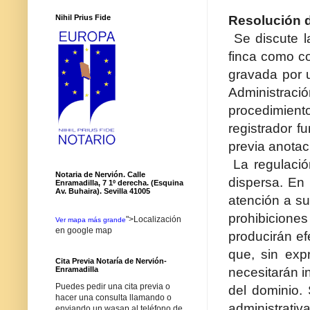
Resolución d
Nihil Prius Fide
S
e discute l
finca como c
gravada por 
Administració
procedimient
registrador f
previa anotac
La regulació
Notaria de Nervión. Calle
dispersa. En 
Enramadilla, 7 1º derecha. (Esquina
Av. Buhaira). Sevilla 41005
atención a su 
prohibicione
">Localización
Ver mapa más grande
en google map
producirán ef
que, sin expr
Cita Previa Notaría de Nervión-
necesitarán i
Enramadilla
Puedes pedir una cita previa o
del dominio.
hacer una consulta llamando o
administrativ
enviando un wasap al teléfono de