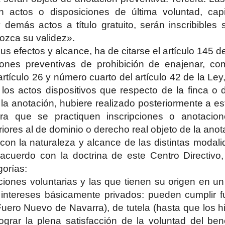
 actos o disposiciones de última voluntad, capit
demás actos a título gratuito, serán inscribibles 
ozca su validez».
s efectos y alcance, ha de citarse el artículo 145 
ones preventivas de prohibición de enajenar, c
rtículo 26 y número cuarto del artículo 42 de la Ley,
los actos dispositivos que respecto de la finca o
la anotación, hubiere realizado posteriormente a est
ara que se practiquen inscripciones o anotacio
riores al de dominio o derecho real objeto de la anot
 con la naturaleza y alcance de las distintas modal
 acuerdo con la doctrina de este Centro Directivo,
orías:
ciones voluntarias y las que tienen su origen en un 
 intereses básicamente privados: pueden cumplir f
uero Nuevo de Navarra), de tutela (hasta que los h
ograr la plena satisfacción de la voluntad del benef