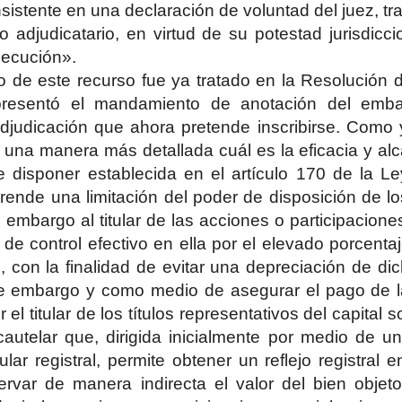
sistente en una declaración de voluntad del juez, t
o adjudicatario, en virtud de su potestad jurisdicc
ejecución».
o de este recurso fue ya tratado en la Resolución
resentó el mandamiento de anotación del emba
adjudicación que ahora pretende inscribirse. Como 
 una manera más detallada cuál es la eficacia y a
e disponer establecida en el artículo 170 de la Le
ende una limitación del poder de disposición de l
 embargo al titular de las acciones o participacion
 de control efectivo en ella por el elevado porcenta
o, con la finalidad de evitar una depreciación de di
de embargo y como medio de asegurar el pago de las
 el titular de los títulos representativos del capital s
autelar que, dirigida inicialmente por medio de 
itular registral, permite obtener un reflejo registra
servar de manera indirecta el valor del bien obje