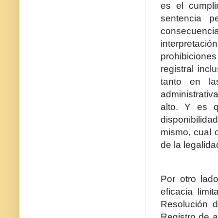
es el cumpli
sentencia p
consecuencia,
interpretació
prohibiciones
registral inc
tanto en la
administrati
alto. Y es q
disponibilida
mismo, cual o
de la legalida
Por otro lad
eficacia limi
Resolución d
Registro de a