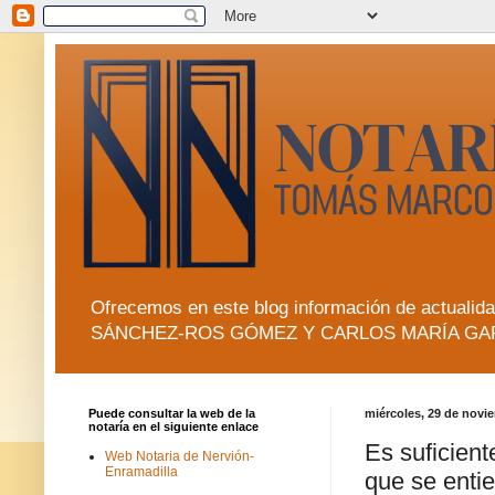
Ofrecemos en este blog información de actua
SÁNCHEZ-ROS GÓMEZ Y CARLOS MARÍA GA
Puede consultar la web de la
miércoles, 29 de novi
notaría en el siguiente enlace
Es suficient
Web Notaria de Nervión-
Enramadilla
que se entie