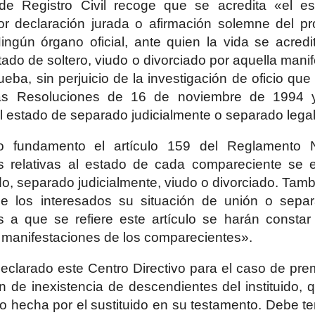
e Registro Civil recoge que se acredita «el es
por declaración jurada o afirmación solemne del pr
Ningún órgano oficial, ante quien la vida se acred
tado de soltero, viudo o divorciado por aquella manif
eba, sin perjuicio de la investigación de oficio q
as Resoluciones de 16 de noviembre de 1994 y
l estado de separado judicialmente o separado lega
o fundamento el artículo 159 del Reglamento N
as relativas al estado de cada compareciente se 
do, separado judicialmente, viudo o divorciado. Tam
de los interesados su situación de unión o sep
s a que se refiere este artículo se harán constar
s manifestaciones de los comparecientes».
clarado este Centro Directivo para el caso de prem
ón de inexistencia de descendientes del instituido, 
o hecha por el sustituido en su testamento. Debe t