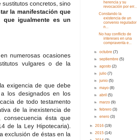
herencia y su
sustitutos concretos, sino
revocación por err...
tar la manifestación que
Constando la
existencia de un
ón, que igualmente es un
convenio regulador
n...
No hay conflicto de
intereses en una
compraventa e...
►
octubre
(7)
o en numerosas ocasiones
►
septiembre
(5)
titutos vulgares o de la
►
agosto
(2)
►
julio
(7)
►
junio
(5)
 la exigencia de que debe
►
mayo
(8)
s a los designados en los
►
abril
(5)
ficacia de todo testamento
►
marzo
(9)
iva de la inexistencia de
►
febrero
(3)
►
enero
(3)
, consecuencia ésta que
14 de la Ley Hipotecaria).
►
2016
(19)
►
2015
(14)
la exclusión de éstas en la