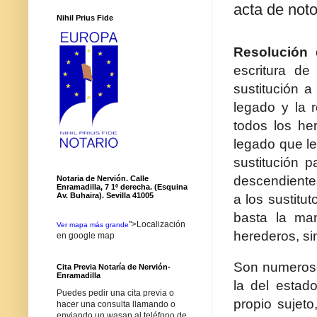
acta de not
Nihil Prius Fide
Resolución
escritura d
sustitución a
legado y la 
todos los he
legado que le
sustitución 
descendientes
Notaria de Nervión. Calle
Enramadilla, 7 1º derecha. (Esquina
Av. Buhaira). Sevilla 41005
a los sustitu
basta la man
">Localización
Ver mapa más grande
herederos, si
en google map
Son numeroso
Cita Previa Notaría de Nervión-
Enramadilla
la del estad
Puedes pedir una cita previa o
propio sujeto
hacer una consulta llamando o
enviando un wasap al teléfono de