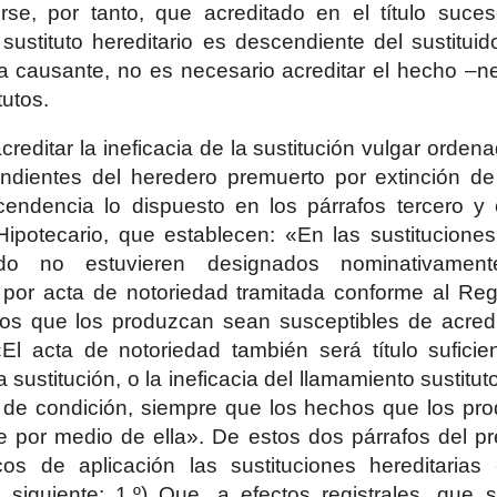
rse, por tanto, que acreditado en el título suce
sustituto hereditario es descendiente del sustitui
a causante, no es necesario acreditar el hecho –ne
tutos.
creditar la ineficacia de la sustitución vulgar orden
ndientes del heredero premuerto por extinción de l
cendencia lo dispuesto en los párrafos tercero y 
ipotecario, que establecen: «En las sustituciones 
do no estuvieren designados nominativamente
 por acta de notoriedad tramitada conforme al Reg
os que los produzcan sean susceptibles de acredi
l acta de notoriedad también será título suficie
a sustitución, o la ineficacia del llamamiento sustitu
 de condición, siempre que los hechos que los pr
e por medio de ella». De estos dos párrafos del p
cos de aplicación las sustituciones hereditarias
 siguiente: 1.º) Que, a efectos registrales, que