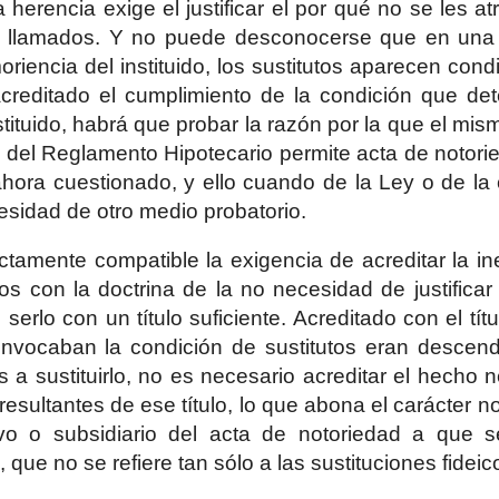
a herencia exige el justificar el por qué no se les a
 llamados. Y no puede desconocerse que en una su
riencia del instituido, los sustitutos aparecen cond
acreditado el cumplimiento de la condición que det
tituido, habrá que probar la razón por la que el mism
.º del Reglamento Hipotecario permite acta de notori
hora cuestionado, y ello cuando de la Ley o de la 
cesidad de otro medio probatorio.
ctamente compatible la exigencia de acreditar la in
os con la doctrina de la no necesidad de justificar
serlo con un título suficiente. Acreditado con el tít
invocaban la condición de sustitutos eran descen
s a sustituirlo, no es necesario acreditar el hecho 
 resultantes de ese título, lo que abona el carácter
tivo o subsidiario del acta de notoriedad a que s
 que no se refiere tan sólo a las sustituciones fideic