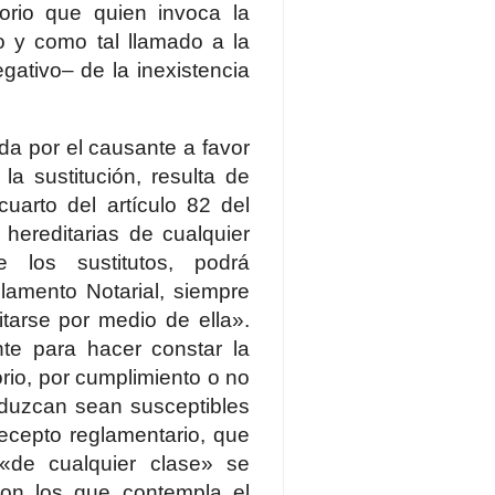
sorio que quien invoca la
do y como tal llamado a la
gativo– de la inexistencia
ada por el causante a favor
a sustitución, resulta de
cuarto del artículo 82 del
hereditarias de cualquier
 los sustitutos, podrá
lamento Notarial, siempre
tarse por medio de ella».
nte para hacer constar la
torio, por cumplimiento o no
oduzcan sean susceptibles
recepto reglamentario, que
 «de cualquier clase» se
 son los que contempla el