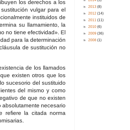
►
2014
(3)
tribuyen los derechos a los
►
2013
(8)
stitución vulgar para el
►
2012
(14)
icionalmente instituidos de
►
2011
(11)
ermina su llamamiento, la
►
2010
(6)
o no tiene efectividad». El
►
2009
(36)
edad para la determinación
►
2008
(1)
cláusula de sustitución no
existencia de los llamados
 que existen otros que los
ulo sucesorio del sustituido
dientes del mismo y como
negativo de que no existen
 no absolutamente necesario
e refiere la citada norma
omisarias.