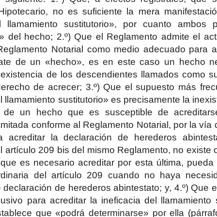
ipotecario, no es suficiente la mera manifestaci
el llamamiento sustitutorio», por cuanto ambos p
n» del hecho; 2.º) Que el Reglamento admite el act
Reglamento Notarial como medio adecuado para acre
ate de un «hecho», es en este caso un hecho ne
inexistencia de los descendientes llamados como su
erecho de acrecer; 3.º) Que el supuesto más frecu
el llamamiento sustitutorio» es precisamente la inex
a de un hecho que es susceptible de acreditar
amitada conforme al Reglamento Notarial, por la vía 
a acreditar la declaración de herederos abintes
l artículo 209 bis del mismo Reglamento, no existe
que es necesario acreditar por esta última, pueda 
rdinaria del artículo 209 cuando no haya necesi
 declaración de herederos abintestato; y, 4.º) Que e
usivo para acreditar la ineficacia del llamamiento s
stablece que «podrá determinarse» por ella (párra