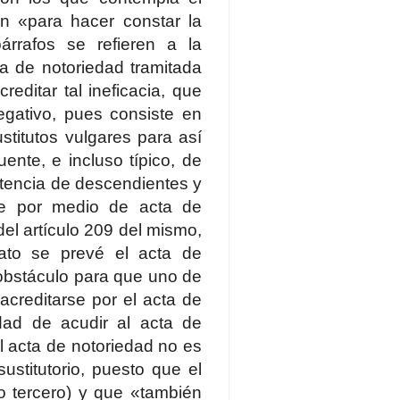
ón «para hacer constar la
árrafos se refieren a la
a de notoriedad tramitada
ditar tal ineficacia, que
gativo, pues consiste en
stitutos vulgares para así
ente, e incluso típico, de
istencia de descendientes y
se por medio de acta de
del artículo 209 del mismo,
tato se prevé el acta de
 obstáculo para que uno de
acreditarse por el acta de
dad de acudir al acta de
l acta de notoriedad no es
ustitutorio, puesto que el
fo tercero) y que «también