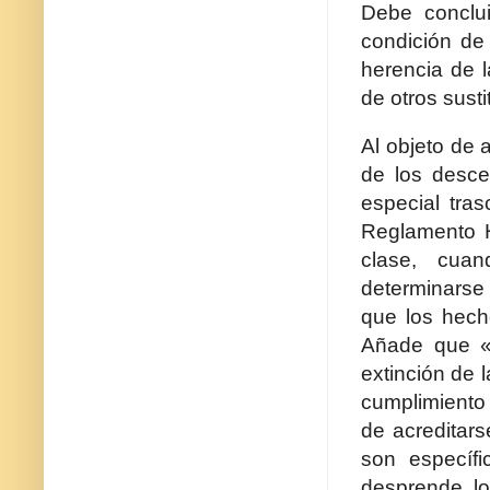
Debe conclui
condición de 
herencia de l
de otros susti
Al objeto de a
de los desce
especial tras
Reglamento H
clase, cuan
determinarse
que los hech
Añade que «E
extinción de l
cumplimiento
de acreditars
son específi
desprende lo