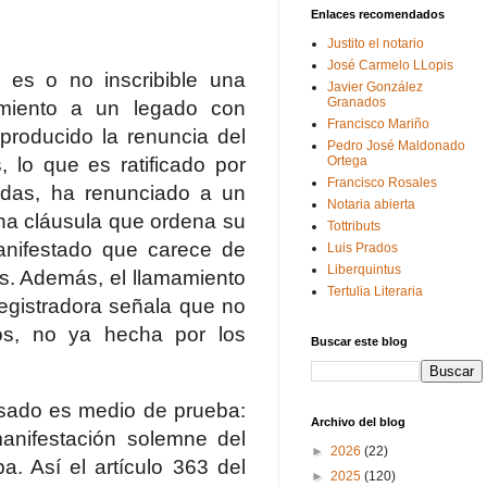
Enlaces recomendados
Justito el notario
José Carmelo LLopis
i es o no inscribible una
Javier González
Granados
amiento a un legado con
Francisco Mariño
 producido la renuncia del
Pedro José Maldonado
 lo que es ratificado por
Ortega
Francisco Rosales
uidas, ha renunciado a un
Notaria abierta
una cláusula que ordena su
Tottributs
anifestado que carece de
Luis Prados
Liberquintus
os. Además, el llamamiento
Tertulia Literaria
registradora señala que no
tos, no ya hecha por los
Buscar este blog
esado es medio de prueba:
Archivo del blog
manifestación solemne del
►
2026
(22)
a. Así el artículo 363 del
►
2025
(120)