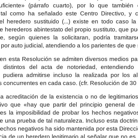
suficiente» (párrafo cuarto), por lo que también
, tal como ha señalado este Centro Directivo, y 
l heredero sustituido (...) existe en todo caso la
 herederos abintestato del propio sustituto, que pued
e, según quienes la solicitaran, podría tramita
por auto judicial, atendiendo a los parientes de que 
, en esta Resolución se admiten diversos medios para
s distintos del acta de notoriedad, entendiendo
e pudiera admitirse incluso la realizada por los 
s concurrentes en cada caso. (cfr. Resolución de 30
a acreditación de la existencia o no de legitimario
ivo que «hay que partir del principio general de 
es la imposibilidad de probar los hechos negativos
e una prueba de tal naturaleza. Incluso esta doctri
hechos negativos ha sido mantenida por esta Direcc
ia de un heredero legitimario al señalar que no es p