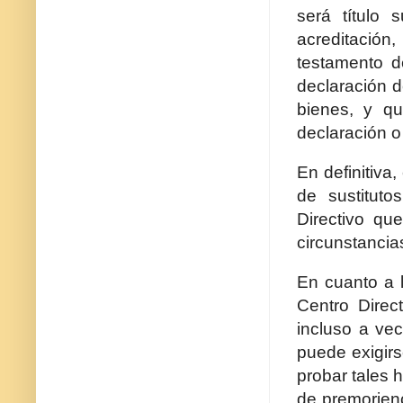
será título 
acreditación
testamento de
declaración de
bienes, y qu
declaración o 
En definitiva
de sustituto
Directivo qu
circunstancia
En cuanto a l
Centro Direct
incluso a vec
puede exigirs
probar tales 
de premorienc