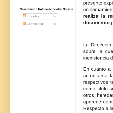
presente expe
un llamamien
Suscribirse a Notaria de Sevilla- Nervión
realiza la r
Entradas
documento p
Comentarios
La Dirección
sobre la cue
inexistencia 
En cuanto a 
acreditarse 
respectivos t
como título 
otros hered
aparece contr
Respecto a la