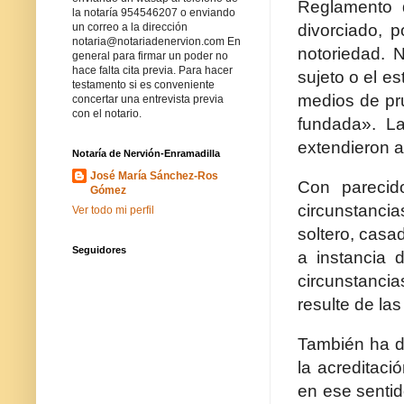
Reglamento d
la notaría 954546207 o enviando
divorciado, 
un correo a la dirección
notaria@notariadenervion.com En
notoriedad. 
general para firmar un poder no
hace falta cita previa. Para hacer
sujeto o el es
testamento si es conveniente
medios de pru
concertar una entrevista previa
con el notario.
fundada». L
extendieron a
Notaría de Nervión-Enramadilla
José María Sánchez-Ros
Con parecid
Gómez
circunstanci
Ver todo mi perfil
soltero, casa
Seguidores
a instancia 
circunstancia
resulte de la
También ha de
la acreditaci
en ese sentid