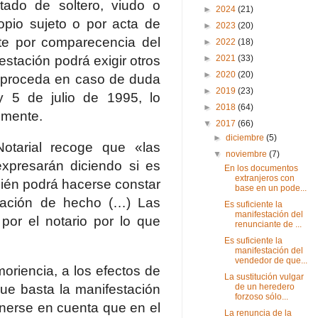
tado de soltero, viudo o
►
2024
(21)
opio sujeto o por acta de
►
2023
(20)
ite por comparecencia del
►
2022
(18)
estación podrá exigir otros
►
2021
(33)
►
2020
(20)
ue proceda en caso de duda
►
2019
(23)
 5 de julio de 1995, lo
►
2018
(64)
lmente.
▼
2017
(66)
►
diciembre
(5)
otarial recoge que «las
▼
noviembre
(7)
expresarán diciendo si es
En los documentos
extranjeros con
bién podrá hacerse constar
base en un pode...
aración de hecho (…) Las
Es suficiente la
manifestación del
 por el notario por lo que
renunciante de ...
Es suficiente la
manifestación del
vendedor de que...
oriencia, a los efectos de
La sustitución vulgar
que basta la manifestación
de un heredero
forzoso sólo...
enerse en cuenta que en el
La renuncia de la