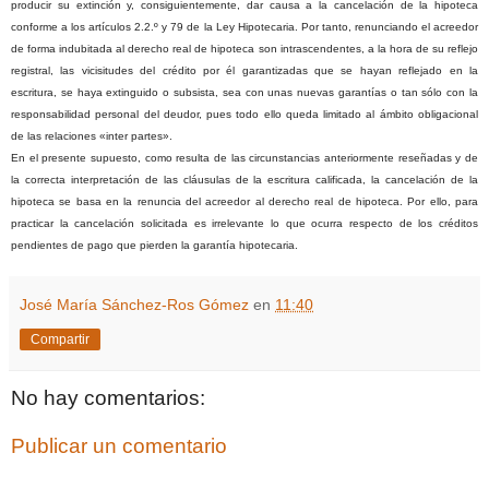
producir su extinción y, consiguientemente, dar causa a la cancelación de la hipoteca
conforme a los artículos 2.2.º y 79 de la Ley Hipotecaria. Por tanto, renunciando el acreedor
de forma indubitada al derecho real de hipoteca son intrascendentes, a la hora de su reflejo
registral, las vicisitudes del crédito por él garantizadas que se hayan reflejado en la
escritura, se haya extinguido o subsista, sea con unas nuevas garantías o tan sólo con la
responsabilidad perso
nal del deudor, pues todo ello queda limitado al ámbito obligacional
de las relaciones «inter partes».
En el presente supuesto, como resulta de las circunstancias anteriormente reseñadas y de
la correcta interpretación de las cláusulas de la escritura calificada, la cancelación de la
hipoteca se basa en la renuncia del acreedor al derecho real de hipoteca. Por ello, para
practicar la cancelación solicitada es irrelevante lo que ocurra respecto de los créditos
pendientes de pago que pierden la garantía hipotecaria.
José María Sánchez-Ros Gómez
en
11:40
Compartir
No hay comentarios:
Publicar un comentario