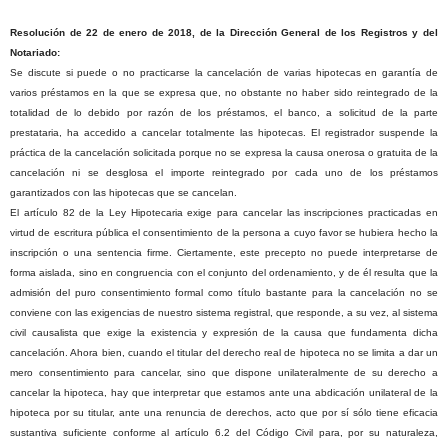
Resolución de 22 de enero de 2018, de la Dirección General de los Registros y del
Notariado:
Se discute si puede o no practicarse la cancelación de varias hipotecas en garantía de
varios préstamos en la que se expresa que, no obstante no haber sido reintegrado de la
totalidad de lo debido por razón de los préstamos, el banco, a solicitud de la parte
prestataria, ha accedido a cancelar totalmente las hipotecas. El registrador suspende la
práctica de la cancelación solicitada porque no se expresa la causa onerosa o gratuita de la
cancelación ni se desglosa el importe reintegrado por cada uno de los préstamos
garantizados con las hipotecas que se cancelan.
El artículo 82 de la Ley Hipotecaria exige para cancelar las inscripciones practicadas en
virtud de escritura pública el consentimiento de la persona a cuyo favor se hubiera hecho la
inscripción o una sentencia firme. Ciertamente, este precepto no puede interpretarse de
forma aislada, sino en congruencia con el conjunto del ordenamiento, y de él resulta que la
admisión del puro consentimiento formal como título bastante para la cancelación no se
conviene con las exigencias de nuestro sistema registral, que responde, a su vez, al sistema
civil causalista que exige la existencia y expresión de la causa que fundamenta dicha
cancelación. Ahora bien, cuando el titular del derecho real de hipoteca no se limita a dar un
mero consentimiento para cancelar, sino que dispone unilateralmente de su derecho a
cancelar la hipoteca, hay que interpretar que estamos ante una abdicación unilateral de la
hipoteca por su titular, ante una renuncia de derechos, acto que por sí sólo tiene eficacia
sustantiva suficiente conforme al artículo 6.2 del Código Civil para, por su naturaleza,