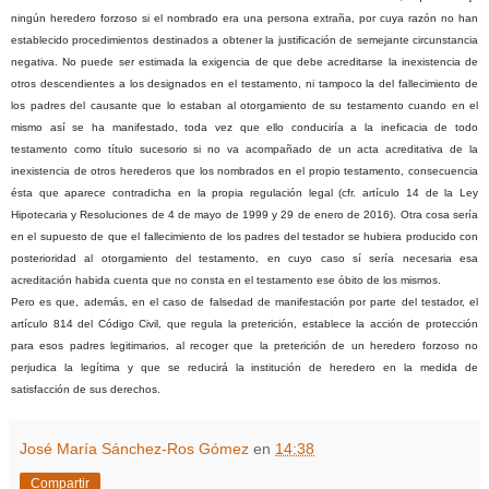
ningún heredero forzoso si el nombrado era una persona extraña, por cuya razón no han
establecido procedimientos destinados a obtener la justificación de semejante circunstancia
negativa. No puede ser estimada la exigencia de que debe acreditarse la inexistencia de
otros descendientes a los designados en el testamento, ni tampoco la del fallecimiento de
los padres del causante que lo estaban al otorgamiento de su testamento cuando en el
mismo así se ha manifestado, toda vez que ello conduciría a la ineficacia de todo
testamento como título sucesorio si no va acompañado de un acta acreditativa de la
inexistencia de otros herederos que los nombrados en el propio testamento, consecuencia
ésta que aparece contradicha en la propia regulación legal (cfr. artículo 14 de la Ley
Hipotecaria y Resoluciones de 4 de mayo de 1999 y 29 de enero de 2016). Otra cosa sería
en el supuesto de que el fallecimiento de los padres del testador se hubiera producido con
posterioridad al otorgamiento del testamento, en cuyo caso sí sería necesaria esa
acreditación habida cuenta que no consta en el testamento ese óbito de los mismos.
Pero es que, además, en el caso de falsedad de manifestación por parte del testador, el
artículo 814 del Código Civil, que regula la preterición, establece la acción de protección
para esos padres legitimarios, al recoger que la preterición de un heredero forzoso no
perjudica la legítima y que se reducirá la institución de heredero en la medida de
satisfacción de sus derechos.
José María Sánchez-Ros Gómez
en
14:38
Compartir