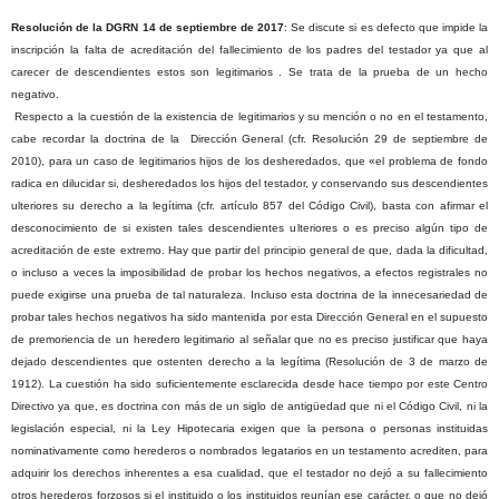
Resolución de la DGRN 14 de septiembre de 2017
: Se discute si es defecto que impide la
inscripción la falta de acreditación del fallecimiento de los padres del testador ya que al
carecer de descendientes estos son legitimarios . Se trata de la prueba de un hecho
negativo.
Respecto a la cuestión de la existencia de legitimarios y su mención o no en el testamento,
cabe recordar la doctrina de la
Dirección General (cfr. Resolución 29 de septiembre de
2010), para un caso de legitimarios hijos de los desheredados, que «el problema de fondo
radica en dilucidar si, desheredados los hijos del testador, y conservando sus descendientes
ulteriores su derecho a la legítima (cfr. artículo 857 del Código Civil), basta con afirmar el
desconocimiento de si existen tales descendientes ulteriores o es preciso algún tipo de
acreditación de este extremo. Hay que partir del principio general de que, dada la dificultad,
o incluso a veces la imposibilidad de probar los hechos negativos, a efectos registrales no
puede exigirse una prueba de tal naturaleza. Incluso esta doctrina de la innecesariedad de
probar tales hechos negativos ha sido mantenida por esta Dirección General en el supuesto
de premoriencia de un heredero legitimario al señalar que no es preciso justificar que haya
dejado descendientes que ostenten derecho a la legítima (Resolución de 3 de marzo de
1912). La cuestión ha sido suficientemente esclarecida desde hace tiempo por este Centro
Directivo ya que, es doctrina con más de un siglo de antigüedad que ni el Código Civil, ni la
legislación especial, ni la Ley Hipotecaria exigen que la persona o personas instituidas
nominativamente como herederos o nombrados legatarios en un testamento acrediten, para
adquirir los derechos inherentes a esa cualidad, que el testador no dejó a su fallecimiento
otros herederos forzosos si el instituido o los instituidos reunían ese carácter, o que no dejó