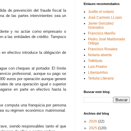
Enlaces recomendados
a de prevención del fraude fiscal la
Justito el notario
na de las partes intervinientes sea un
José Carmelo LLopis
Javier González
Granados
idente y no actúe como empresario o
Francisco Mariño
cen a las entidades de crédito. Tampoco
Pedro José Maldonado
Ortega
Francisco Rosales
en efectivo introduce la obligación de
Notaria abierta
Tottributs
Luis Prados
gue con cheques al portador. El límite
Liberquintus
rvicio profesional, aunque su pago se
Tertulia Literaria
5.000 euros por operación aunque genere
iales de una operación igual o superior
agarse en parte en efectivo hasta la
Buscar este blog
 se computa una franquicia por persona
sea su régimen económico matrimonial.
Archivo del blog
►
2026
(22)
grave, siendo responsables tanto el que
►
2025
(120)