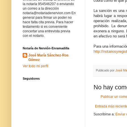
cobra como el que pa
la notaría 954546207 o enviando
un correo a la dirección
La sanción es una m
notaria@notariadenervion.com En
habrá lugar a respo
general para firmar un poder no
operación realizada
hace falta cita previa. Para hacer
prohibido. La denu
testamento si es conveniente
exonera a ninguno. 
concertar una entrevista previa
con el notario.
en efectivo no será 
Para una información
Notaría de Nervión-Enramadilla
http://notariosyreg
José María Sánchez-Ros
Gómez
Ver todo mi perfil
Publicado por
José Ma
Seguidores
No hay come
Publicar un come
Entrada más recient
Suscribirse a:
Enviar 