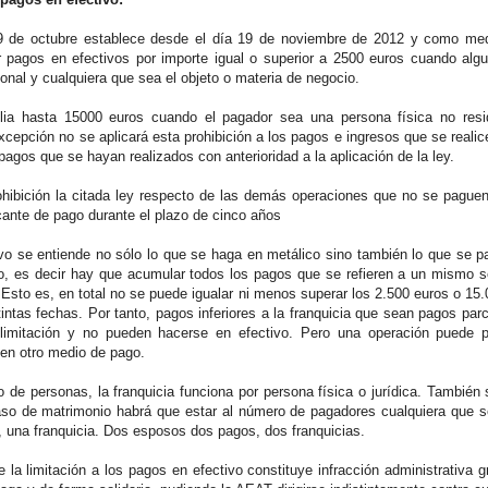
9 de octubre establece desde el día 19 de noviembre de 2012 y como medid
r pagos en efectivos por importe igual o superior a 2500 euros cuando algu
onal y cualquiera que sea el objeto o materia de negocio.
lia hasta 15000 euros cuando el pagador sea una persona física no res
xcepción no se aplicará esta prohibición a los pagos e ingresos que se reali
 pagos que se hayan realizados con anterioridad a la aplicación de la ley.
ibición la citada ley respecto de las demás operaciones que no se paguen 
icante de pago durante el plazo de cinco años
vo se entiende no sólo lo que se haga en metálico sino también lo que se pa
, es decir hay que acumular todos los pagos que se refieren a un mismo se
. Esto es, en total no se puede igualar ni menos superar los 2.500 euros o 1
intas fechas. Por tanto, pagos inferiores a la franquicia que sean pagos parc
 limitación y no pueden hacerse en efectivo. Pero una operación puede p
o en otro medio de pago.
 de personas, la franquicia funciona por persona física o jurídica. También
aso de matrimonio habrá que estar al número de pagadores cualquiera que 
 una franquicia. Dos esposos dos pagos, dos franquicias.
 la limitación a los pagos en efectivo constituye infracción administrativa 