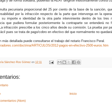
ga y de forma solidaria, pudiendo la AEAT dirigirse indistintamente contra c
ulta pecuniaria proporcional del 25 por ciento de la base de la sanción, qu
nsabilidad por la infracción respecto de la parte que intervenga en la ope
, su importe e identidad de la otra parte interviniente dentro de los tre
ncia que pudiera formular posteriormente la contraparte se entenderá no 
La infracción prescribe a los cinco años desde su comisión. La prueba por pa
fácil pues se trata de pago/cobro en efectivo del que normalmente no quedará
 más detallada puede consultarse el trabajo del notario Francisco Peral.
istradores.com/doctrina/ARTICULOS/2012-pagos-en-efectivo-2500-euros.htm
ría Sánchez-Ros Gómez
en
12:11
ntarios:
ntario
e
Inicio
comentarios (Atom)