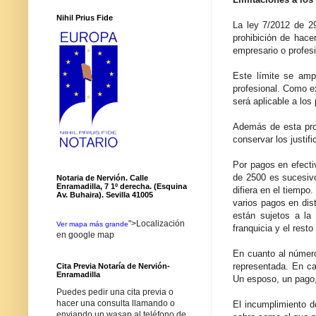
Nihil Prius Fide
La ley 7/2012 de 2
prohibición de hace
empresario o profesi
Este límite se amp
profesional. Como e
será aplicable a los
Además de esta proh
conservar los justif
Por pagos en efecti
de 2500 es sucesivo
Notaria de Nervión. Calle
Enramadilla, 7 1º derecha. (Esquina
difiera en el tiempo
Av. Buhaira). Sevilla 41005
varios pagos en dist
están sujetos a la
">Localización
Ver mapa más grande
franquicia y el rest
en google map
En cuanto al número
representada. En c
Cita Previa Notaría de Nervión-
Enramadilla
Un esposo, un pago,
Puedes pedir una cita previa o
hacer una consulta llamando o
El incumplimiento de
enviando un wasap al teléfono de