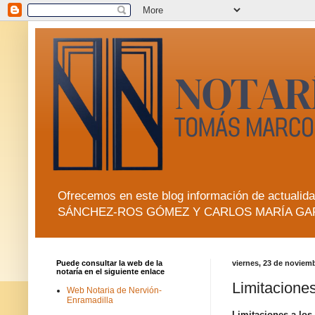
Ofrecemos en este blog información de actua
SÁNCHEZ-ROS GÓMEZ Y CARLOS MARÍA GA
Puede consultar la web de la
viernes, 23 de noviem
notaría en el siguiente enlace
Limitaciones
Web Notaria de Nervión-
Enramadilla
Limitaciones a los