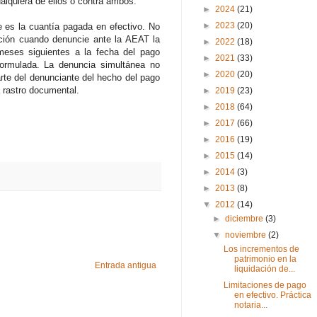
ualquiera de ellos o contra ambos.
►
2024
(21)
►
2023
(20)
e es la cuantía pagada en efectivo. No
ración cuando denuncie ante la AEAT la
►
2022
(18)
s meses siguientes a la fecha del pago
►
2021
(33)
formulada. La denuncia simultánea no
►
2020
(20)
rte del denunciante del hecho del pago
 rastro documental.
►
2019
(23)
►
2018
(64)
►
2017
(66)
►
2016
(19)
►
2015
(14)
►
2014
(3)
►
2013
(8)
▼
2012
(14)
►
diciembre
(3)
▼
noviembre
(2)
Los incrementos de
patrimonio en la
Entrada antigua
liquidación de...
Limitaciones de pago
en efectivo. Práctica
notaria...