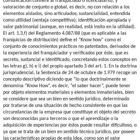
comunicación confiere al franquiciado o licenciatario), y
valoración de conjunto o global, es decir, no con relación a los
elementos aislados, sino articulados; sustancialidad, entendida
como utilidad (ventaja competitiva); identificación apropiada y
valor patrimonial (aunque, en realidad, está insito en la utilidad).
El art. 1.3,f) del Reglamento 4.087/88 (que es aplicable a las
franquicias de distribución) define el “Know how” como el
conjunto de conocimientos prácticos no patentados, derivados de
la experiencia del franquiciador y verificados por éste, que es
secreto, sustancial e identificado, concretando estos conceptos en
las letras g), h) e i) del propio apartado 3 del art. 1. En la doctrina
jurisprudencial, la Sentencia de 24 de octubre de 1.979 recoge un
concepto descriptivo diciendo que “lo que doctrinalmente se
denomina “Know How”, es decir, “el saber hacer”, puede tener
por objeto elementos materiales y elementos inmateriales, bien
se considere que sea un bien en sentido jurídico, determinado
por tratarse de una situación de hecho consistente en que las
circunstancias de la empresa que constituye el objeto del secreto
son desconocidas para terceros o que el aprendizaje o la
adquisición de experiencias por éstos puede resultar dificultoso, o
ya que se trata de un bien en sentido técnico jurídico, por poseer
las características propias de esta idea, como son el valor