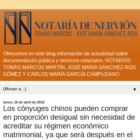
Ofrecemos en este blog información de actualidad sobre
documentación pública y servicios notariales. NOTARIOS
TOMÁS MARCOS MARTÍN, JOSÉ MARíA SÁNCHEZ-ROS
GÓMEZ Y CARLOS MARÍA GARCÍA CAMPUZANO
▼
lunes, 16 de abril de 2018
Los cónyuges chinos pueden comprar
en proporción desigual sin necesidad de
acreditar su régimen económico
matrimonial, ya que será después en el