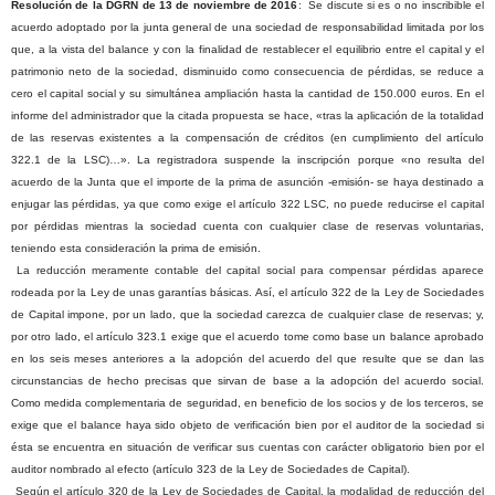
Resolución de la DGRN de 13 de noviembre de 2016
:
Se discute si es o no inscribible el
acuerdo adoptado por la junta general de una sociedad de responsabilidad limitada por los
que, a la vista del balance y con la finalidad de restablecer el equilibrio entre el capital y el
patrimonio neto de la sociedad, disminuido como consecuencia de pérdidas, se reduce a
cero el capital social y su simultánea ampliación hasta la cantidad de 150.000 euros. En el
informe del administrador que la citada propuesta se hace, «tras la aplicación de la totalidad
de las reservas existentes a la compensación de créditos (en cumplimiento del artículo
322.1 de la LSC)…». La registradora suspende la inscripción porque «no resulta del
acuerdo de la Junta que el importe de la prima de asunción -emisión- se haya destinado a
enjugar las pérdidas, ya que como exige el artículo 322 LSC, no puede reducirse el capital
por pérdidas mientras la sociedad cuenta con cualquier clase de reservas voluntarias,
teniendo esta consideración la prima de emisión.
La reducción meramente contable del capital social para compensar pérdidas aparece
rodeada por la Ley de unas garantías básicas. Así, el artículo 322 de la Ley de Sociedades
de Capital impone, por un lado, que la sociedad carezca de cualquier clase de reservas; y,
por otro lado, el artículo 323.1 exige que el acuerdo tome como base un balance aprobado
en los seis meses anteriores a la adopción del acuerdo del que resulte que se dan las
circunstancias de hecho precisas que sirvan de base a la adopción del acuerdo social.
Como medida complementaria de seguridad, en beneficio de los socios y de los terceros, se
exige que el balance haya sido objeto de verificación bien por el auditor de la sociedad si
ésta se encuentra en situación de verificar sus cuentas con carácter obligatorio bien por el
auditor nombrado al efecto (artículo 323 de la Ley de Sociedades de Capital).
Según el artículo 320 de la Ley de Sociedades de Capital, la modalidad de reducción del