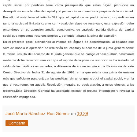
capital social por pérdidas tiene como presupuesto que éstas hayan producido un
desequilibrio entre la cifra de capital y el patrimonio neto -recursos propios- de la sociedad.
Por ello, al establecer el artículo 322 que el capital no se podrá reducir por pérdidas en
tanto la sociedad limitada cuente con «cualquier clase de reservas», esta expresión debe
entenderse en su acepción amplia, comprensiva de cualquier partida distinta del capital
social que represente recursos propios y, por ende, abarca la prima de asunción.
En el presente caso, atendiendo al informe del órgano de administración, al balance que
sirve de base a la operación de reducción del capital y al acuerdo de la junta general sobre
la misma, resulta del acuerdo de la junta general que se corrige el desequilibrio patrimonial
mediante dicha reducción una vez que el importe de la prima de asunción se ha restado del
saldo de las pérdidas acumuladas, a diferencia de lo que ocurría en la Resolución de este
Centro Directivo de fecha 31 de agosto de 1993, en la que existía una prima de emisión
más que suficiente para enjugar las pérdidas, sin tener que reducir el capital social, y en la
que el recurrente, en aquella Resolución, negaba su equiparación, a estos efectos, a las
reservas.
Esta Dirección General ha acordado estimar el recurso interpuesto y revocar la
calificación impugnada.
José María Sánchez-Ros Gómez
en
10:29
Compartir