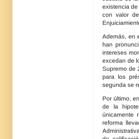
existencia de
con valor de
Enjuiciamiento
Además, en e
han pronuncia
intereses mor
excedan de lo
Supremo de 2
para los pré
segunda se re
Por último, e
de la hipote
únicamente r
reforma llev
Administrativa
de calificac