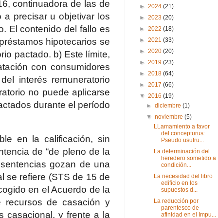
16, continuadora de las de
►
2024
(21)
a precisar u objetivar los
►
2023
(20)
. El contenido del fallo es
►
2022
(18)
s préstamos hipotecarios se
►
2021
(33)
►
2020
(20)
io pactado. b) Este límite,
►
2019
(23)
ratación con consumidores
►
2018
(64)
del interés remuneratorio
►
2017
(66)
ratorio no puede aplicarse
▼
2016
(19)
actados durante el período
►
diciembre
(1)
▼
noviembre
(5)
LLamamiento a favor
del concepturus:
e en la calificación, sin
Pseudo usufru...
ntencia de “de pleno de la
La determinación del
heredero sometido a
s sentencias gozan de una
condición...
al se refiere (STS de 15 de
La necesidad del libro
edificio en los
cogido en el Acuerdo de la
supuestos d...
 recursos de casación y
La reducción por
parentesco de
s casacional, y frente a la
afinidad en el Impu...