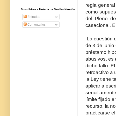
regla general
Suscribirse a Notaria de Sevilla- Nervión
como supuesto
Entradas
del Pleno de
casacional. E
Comentarios
La cuestión 
de 3 de junio
préstamo hip
abusivos, es 
dicho fallo. E
retroactivo a 
la Ley tiene 
aplicar a esc
sencillamente
límite fijado 
recurso, la n
practicarse e