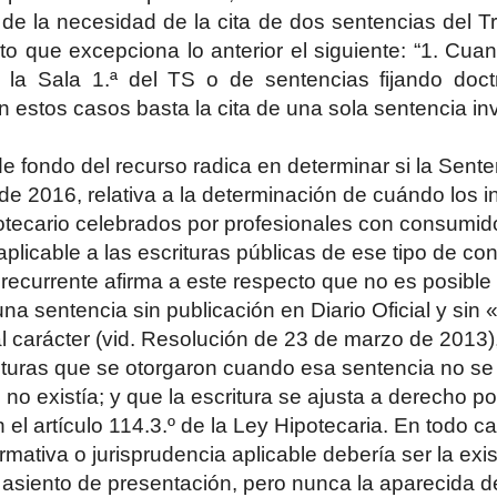
 de la necesidad de la cita de dos sentencias del T
 que excepciona lo anterior el siguiente: “1. Cua
 la Sala 1.ª del TS o de sentencias fijando doct
n estos casos basta la cita de una sola sentencia in
de fondo del recurso radica en determinar si la Sent
 de 2016, relativa a la determinación de cuándo los 
otecario celebrados por profesionales con consumi
aplicable a las escrituras públicas de ese tipo de co
l recurrente afirma a este respecto que no es posible 
una sentencia sin publicación en Diario Oficial y sin 
tal carácter (vid. Resolución de 23 de marzo de 2013)
rituras que se otorgaron cuando esa sentencia no s
 no existía; y que la escritura se ajusta a derecho p
en el artículo 114.3.º de la Ley Hipotecaria. En todo c
ormativa o jurisprudencia aplicable debería ser la ex
l asiento de presentación, pero nunca la aparecida d