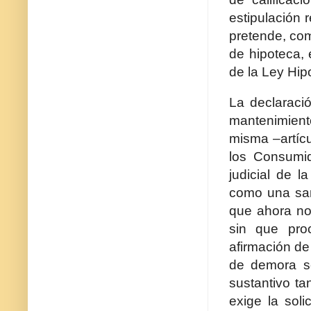
estipulación 
pretende, com
de hipoteca, 
de la Ley Hipo
La declaraci
mantenimiento
misma –artícu
los Consumid
judicial de l
como una san
que ahora no
sin que pro
afirmación de
de demora se
sustantivo ta
exige la soli