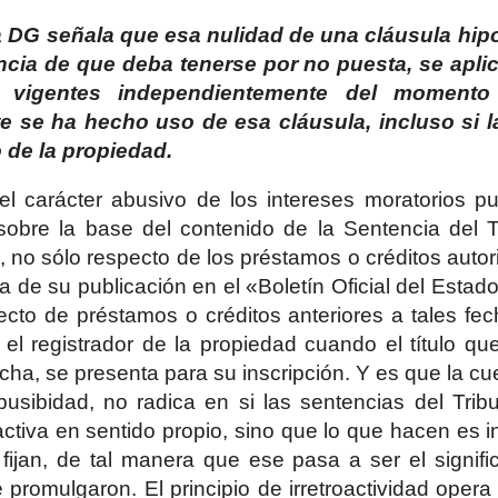
 DG señala que esa nulidad de una cláusula hipo
cia de que deba tenerse por no puesta, se apli
os vigentes independientemente del moment
e se ha hecho uso de esa cláusula, incluso si la
o de la propiedad.
 el carácter abusivo de los intereses moratorios 
, sobre la base del contenido de la Sentencia del
, no sólo respecto de los préstamos o créditos autor
a de su publicación en el «Boletín Oficial del Estado
cto de préstamos o créditos anteriores a tales fe
r el registrador de la propiedad cuando el título qu
cha, se presenta para su inscripción. Y es que la cu
busibidad, no radica en si las sentencias del Tri
oactiva en sentido propio, sino que lo que hacen es 
 fijan, de tal manera que ese pasa a ser el signif
promulgaron. El principio de irretroactividad opera 