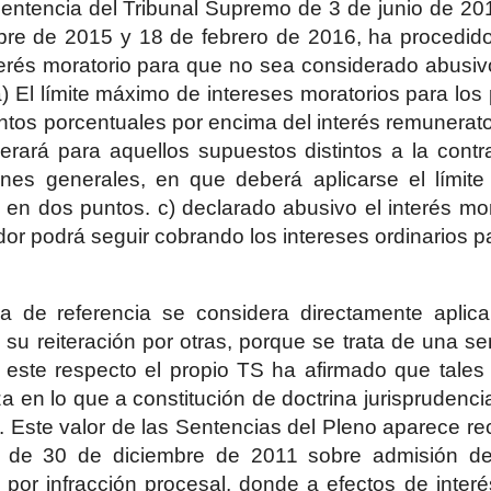
sentencia del Tribunal Supremo de 3 de junio de 20
re de 2015 y 18 de febrero de 2016, ha procedido 
nterés moratorio para que no sea considerado abusivo
 a) El límite máximo de intereses moratorios para lo
untos porcentuales por encima del interés remunerator
erará para aquellos supuestos distintos a la cont
ones generales, en que deberá aplicarse el límite 
en dos puntos. c) declarado abusivo el interés mo
dor podrá seguir cobrando los intereses ordinarios p
a de referencia se considera directamente aplicabl
su reiteración por otras, porque se trata de una se
 a este respecto el propio TS ha afirmado que tale
za en lo que a constitución de doctrina jurisprudenci
). Este valor de las Sentencias del Pleno aparece re
a de 30 de diciembre de 2011 sobre admisión de
o por infracción procesal, donde a efectos de interé