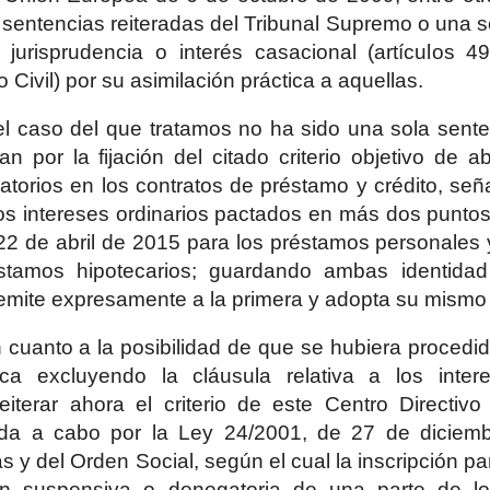
 sentencias reiteradas del Tribunal Supremo o una s
 jurisprudencia o interés casacional (artículos 
 Civil) por su asimilación práctica a aquellas.
l caso del que tratamos no ha sido una sola senten
n por la fijación del citado criterio objetivo de 
atorios en los contratos de préstamo y crédito, se
s intereses ordinarios pactados en más dos puntos:
2 de abril de 2015 para los préstamos personales y
stamos hipotecarios; guardando ambas identida
mite expresamente a la primera y adopta su mismo cr
n cuanto a la posibilidad de que se hubiera procedido
ca excluyendo la cláusula relativa a los inter
eiterar ahora el criterio de este Centro Directivo
ada a cabo por la Ley 24/2001, de 27 de diciemb
s y del Orden Social, según el cual la inscripción par
ión suspensiva o denegatoria de una parte de l