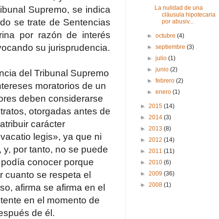
ribunal Supremo, se indica
La nulidad de una
cláusula hipotecaria
ndo se trate de Sentencias
por abusiv...
rina por razón de interés
►
octubre
(4)
vocando su jurisprudencia.
►
septiembre
(3)
►
julio
(1)
►
junio
(2)
encia del Tribunal Supremo
►
febrero
(2)
intereses moratorios de un
►
enero
(1)
dores deben considerarse
►
2015
(14)
ntratos, otorgadas antes de
►
2014
(3)
atribuir carácter
►
2013
(8)
«vacatio legis», ya que ni
►
2012
(14)
, y, por tanto, no se puede
►
2011
(11)
e podía conocer porque
►
2010
(6)
or cuanto se respeta el
►
2009
(36)
►
2008
(1)
aso, afirma se afirma en el
istente en el momento de
espués de él.