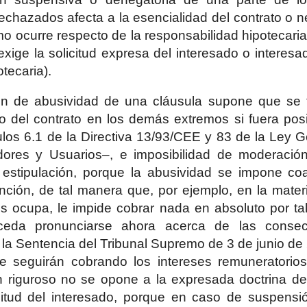
rechazados afecta a la esencialidad del contrato o n
o ocurre respecto de la responsabilidad hipotecaria
exige la solicitud expresa del interesado o interesa
tecaria).
ón de abusividad de una cláusula supone que se 
 del contrato en los demás extremos si fuera posi
los 6.1 de la Directiva 13/93/CEE y 83 de la Ley 
ores y Usuarios–, e imposibilidad de moderación 
a estipulación, porque la abusividad se impone co
ción, de tal manera que, por ejemplo, en la materi
s ocupa, le impide cobrar nada en absoluto por tal
ceda pronunciarse ahora acerca de las consecu
 la Sentencia del Tribunal Supremo de 3 de junio de
 seguirán cobrando los intereses remuneratorios.
n riguroso no se opone a la expresada doctrina de 
citud del interesado, porque en caso de suspensión