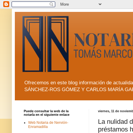
Ofrecemos en este blog información de actua
SÁNCHEZ-ROS GÓMEZ Y CARLOS MARÍA GA
Puede consultar la web de la
viernes, 11 de noviem
notaría en el siguiente enlace
La nulidad d
Web Notaria de Nervión-
Enramadilla
préstamos h