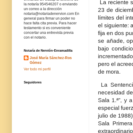
La reciente 
la notaría 954546207 o enviando
23 de diciemb
un correo a la dirección
notaria@notariadenervion.com En
límites del i
general para firmar un poder no
hace falta cita previa. Para hacer
el siguiente:
testamento si es conveniente
fija en dos p
concertar una entrevista previa
con el notario.
se añade, op
bajo condici
Notaría de Nervión-Enramadilla
incrementado 
José María Sánchez-Ros
Gómez
pero el acree
Ver todo mi perfil
de mora.
Seguidores
La Sentenci
necesidad de 
Sala 1.ª”, y
especial fuer
julio de 1988
Sala Primer
extraordinari