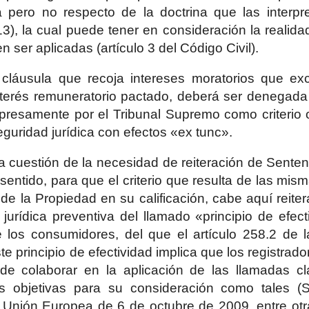
ia pero no respecto de la doctrina que las interp
), la cual puede tener en consideración la realida
 ser aplicadas (artículo 3 del Código Civil).
a cláusula que recoja intereses moratorios que e
nterés remuneratorio pactado, deberá ser denegad
xpresamente por el Tribunal Supremo como criterio 
guridad jurídica con efectos «ex tunc».
a cuestión de la necesidad de reiteración de Sente
entido, para que el criterio que resulta de las mis
 de la Propiedad en su calificación, cabe aquí reiter
jurídica preventiva del llamado «principio de efect
e los consumidores, del que el artículo 258.2 de 
ste principio de efectividad implica que los registra
de colaborar en la aplicación de las llamadas c
s objetivas para su consideración como tales (S
a Unión Europea de 6 de octubre de 2009, entre otras