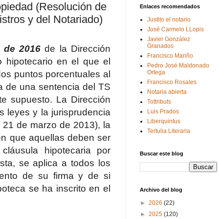
Propiedad (Resolución de
Enlaces recomendados
stros y del Notariado)
Justito el notario
José Carmelo LLopis
Javier González
Granados
e de 2016
de la Dirección
Francisco Mariño
 hipotecario en el que el
Pedro José Maldonado
dos puntos porcentuales al
Ortega
Francisco Rosales
va de una sentencia del TS
Notaria abierta
te supuesto. La Dirección
Tottributs
s leyes y la jurisprudencia
Luis Prados
Liberquintus
e 21 de marzo de 2013), la
Tertulia Literaria
 en que aquellas deben ser
cláusula hipotecaria por
Buscar este blog
ta, se aplica a todos los
ento de su firma y de si
oteca se ha inscrito en el
Archivo del blog
►
2026
(22)
►
2025
(120)