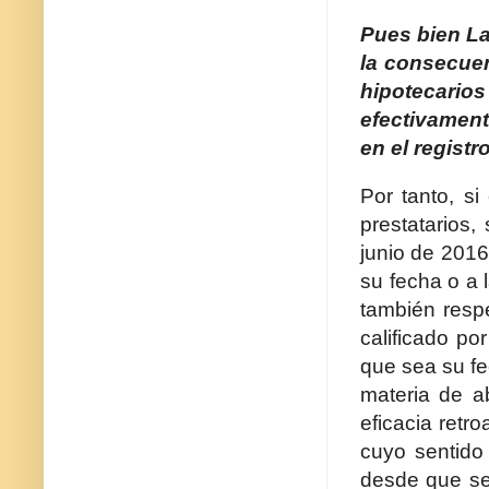
Pues bien La
la consecuen
hipotecari
efectivament
en el registr
Por tanto, si
prestatarios
junio de 2016
su fecha o a l
también respe
calificado po
que sea su fe
materia de a
eficacia retr
cuyo sentido
desde que se 