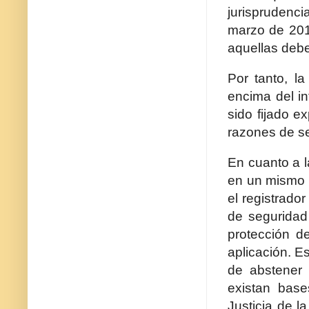
jurisprudenc
marzo de 2013
aquellas deben
Por tanto, l
encima del i
sido fijado e
razones de se
En cuanto a l
en un mismo s
el registrador
de seguridad 
protección d
aplicación. E
de abstener 
existan base
Justicia de l