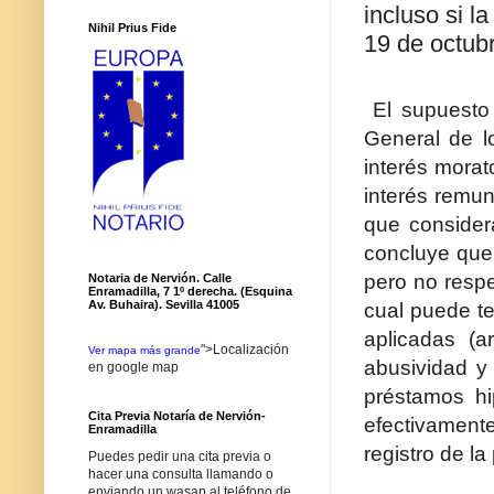
incluso si l
Nihil Prius Fide
19 de octubr
El supuesto
General de l
interés morat
interés remun
que consider
concluye que 
pero no respe
Notaria de Nervión. Calle
Enramadilla, 7 1º derecha. (Esquina
Av. Buhaira). Sevilla 41005
cual puede te
aplicadas (ar
">Localización
Ver mapa más grande
abusividad y
en google map
préstamos hi
Cita Previa Notaría de Nervión-
efectivamente
Enramadilla
registro de l
Puedes pedir una cita previa o
hacer una consulta llamando o
enviando un wasap al teléfono de