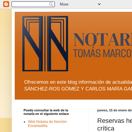
Ofrecemos en este blog información de actua
SÁNCHEZ-ROS GÓMEZ Y CARLOS MARÍA GA
Puede consultar la web de la
jueves, 15 de enero de
notaría en el siguiente enlace
Reservas her
Web Notaria de Nervión-
Enramadilla
crítica