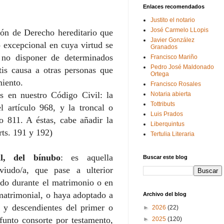
Enlaces recomendados
Justito el notario
José Carmelo LLopis
ión de Derecho hereditario que
Javier González
 excepcional en cuya virtud se
Granados
a no disponer de determinados
Francisco Mariño
Pedro José Maldonado
tis causa a otras personas que
Ortega
miento.
Francisco Rosales
as en nuestro Código Civil: la
Notaria abierta
Tottributs
el artículo 968, y la troncal o
Luis Prados
lo 811. A éstas, cabe añadir la
Liberquintus
rts. 191 y 192)
Tertulia Literaria
al, del bínubo
: es aquella
Buscar este blog
viudo/a, que pase a ulterior
do durante el matrimonio o en
matrimonial, o haya adoptado a
Archivo del blog
s y descendientes del primer o
►
2026
(22)
funto consorte por testamento,
►
2025
(120)