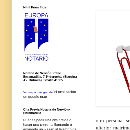
Nihil Prius Fide
Notaria de Nervión. Calle
Enramadilla, 7 1º derecha. (Esquina
Av. Buhaira). Sevilla 41005
">Localización
Ver mapa más grande
en google map
Cita Previa Notaría de Nervión-
Enramadilla
otra persona, s
Puedes pedir una cita previa o
hacer una consulta llamando o
ulterior matrim
enviando un wasap al teléfono de