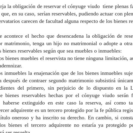
rja la obligación de reservar el cónyuge viudo tiene plenas f
 que, en su caso, serían reservables, pudiendo actuar con plen
servatarios carecen de facultad alguna respecto de los bienes r
e acontece el hecho que desencadena la obligación de rese
ior matrimonio, tenga un hijo no matrimonial o adopte a otra
os bienes reservables según que sea muebles o inmuebles:
os bienes muebles el reservista no tiene ninguna limitación, 
ndemnizar.
os inmuebles la enajenación que de los bienes inmuebles suje
a después de contraer segundo matrimonio subsistirá única
dientes del primero, sin perjuicio de lo dispuesto en la 
de bienes reservables hechas por el cónyuge viudo serán 
or haberse extinguido en este caso la reserva, así como t
ercer adquirente es un tercero protegido por la fe pública regist
título oneroso y ha inscrito su derecho. En cambio, si const
los bienes el tercero adquirente no estaría ya protegido po
á ser resuelta.