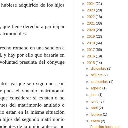
►
2024
(21)
e hubiese adquirido de los hijos
►
2023
(20)
►
2022
(18)
►
2021
(33)
, que tiene derecho a participar
►
2020
(20)
matrimoniales.
►
2019
(23)
►
2018
(64)
erecho romano en una sanción a
►
2017
(66)
d, y hay por ello que basarla en
►
2016
(19)
a voluntad presunta del cónyuge
▼
2015
(14)
►
diciembre
(1)
►
octubre
(2)
►
septiembre
(1)
otro, ya que se exige que sean
►
agosto
(1)
ar pues el vinculo matrimonial
►
julio
(1)
que considerar si existen o no
►
junio
(3)
entes del matrimonio anulado o
►
abril
(2)
io están en la misma situación
►
febrero
(1)
an hijos del segundo matrimonio
▼
enero
(2)
ndientes de la unión anterior no
Partición hecha por