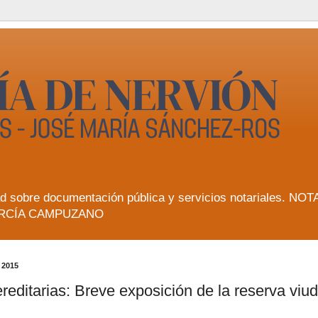
lidad sobre documentación pública y servicios notarial
RCÍA CAMPUZANO
 2015
editarias: Breve exposición de la reserva viud