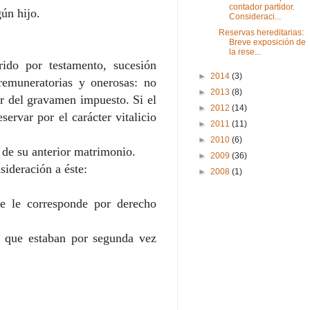
contador partidor.
ún hijo.
Consideraci...
Reservas hereditarias:
Breve exposición de
la rese...
rido por testamento, sucesión
►
2014
(3)
 remuneratorias y onerosas: no
►
2013
(8)
or del gravamen impuesto. Si el
►
2012
(14)
ervar por el carácter vitalicio
►
2011
(11)
►
2010
(6)
 de su anterior matrimonio.
►
2009
(36)
sideración a éste:
►
2008
(1)
ue le corresponde por derecho
o que estaban por segunda vez