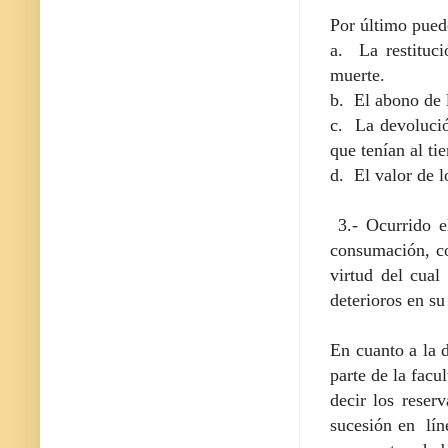
Por último puede
a. La restituc
muerte.
b. El abono de 
c. La devolució
que tenían al ti
d. El valor de 
3.- Ocurrido el
consumación, co
virtud del cual
deterioros en su
En cuanto a la d
parte de la facu
decir los reser
sucesión en lín