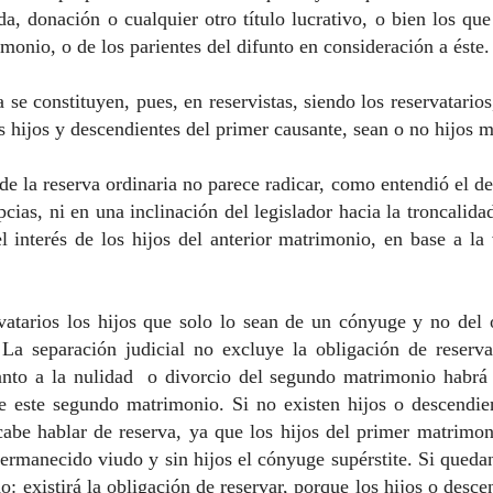
da, donación o cualquier otro título lucrativo, o bien los qu
monio, o de los parientes del difunto en consideración a éste.
 se constituyen, pues, en reservistas, siendo los reservatarios
os hijos y descendientes del primer causante, sean o no hijos 
e la reserva ordinaria no parece radicar, como entendió el d
cias, ni en una inclinación del legislador hacia la troncalida
el interés de los hijos del anterior matrimonio, en base a l
atarios los hijos que solo lo sean de un cónyuge y no del 
La separación judicial no excluye la obligación de reserv
anto a la nulidad o divorcio del segundo matrimonio habrá 
e este segundo matrimonio. Si no existen hijos o descendi
cabe hablar de reserva, ya que los hijos del primer matrimon
permanecido viudo y sin hijos el cónyuge supérstite. Si qued
o: existirá la obligación de reservar, porque los hijos o desce