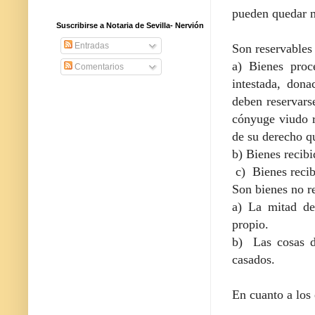
pueden quedar m
Suscribirse a Notaria de Sevilla- Nervión
Entradas
Son reservables 
a) Bienes proc
Comentarios
intestada, dona
deben reservars
cónyuge viudo r
de su derecho qu
b) Bienes recibi
c) Bienes recibi
Son bienes no r
a) La mitad de
propio.
b) Las cosas d
casados.
En cuanto a los 