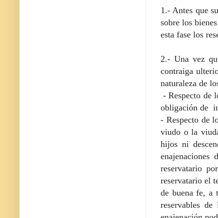
1.- Antes que su
sobre los bienes
esta fase los re
2.- Una vez qu
contraiga ulter
naturaleza de l
- Respecto de l
obligación de i
- Respecto de l
viudo o la viud
hijos ni descen
enajenaciones 
reservatario p
reservatario el t
de buena fe, a 
reservables de 
enajenación podr