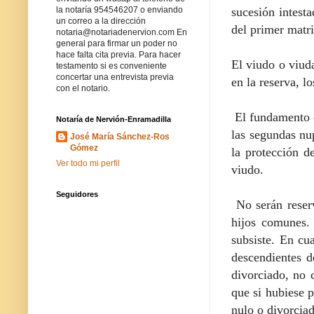
sucesión intesta
la notaría 954546207 o enviando
un correo a la dirección
del primer matri
notaria@notariadenervion.com En
general para firmar un poder no
hace falta cita previa. Para hacer
El viudo o viuda
testamento si es conveniente
concertar una entrevista previa
en la reserva, l
con el notario.
El fundamento d
Notaría de Nervión-Enramadilla
las segundas nup
José María Sánchez-Ros
Gómez
la protección d
Ver todo mi perfil
viudo.
Seguidores
No serán reserv
hijos comunes. 
subsiste. En cu
descendientes d
divorciado, no 
que si hubiese 
nulo o divorciad