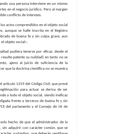
 cuando una persona interviene en un mismo
tes en el negocio jurídico. Pero al margen
ible conflicto de intereses.
s los actos comprendidos en el objeto social
s, aunque se halle inscrita en el Registro
 obrado de buena fe y sin culpa grave, aun
el objeto social».
altad pudiera tenerse por eficaz, desde el
resulte patente su nulidad) en tanto no se
to, ajeno al juicio de suficiencia de la
r que la doctrina científica no se muestra
el artículo 1259 del Código Civil, que prevé
egitimación para actuar se deriva de ser
de a todo el objeto social, siendo ineficaz
ligada frente a terceros de buena fe y sin
1/CE del parlamento y el Consejo de 16 de
 solo hecho de que el administrador de la
 sin adquirir con carácter común, que se
arácter sustantivo, que deberán ventilarse