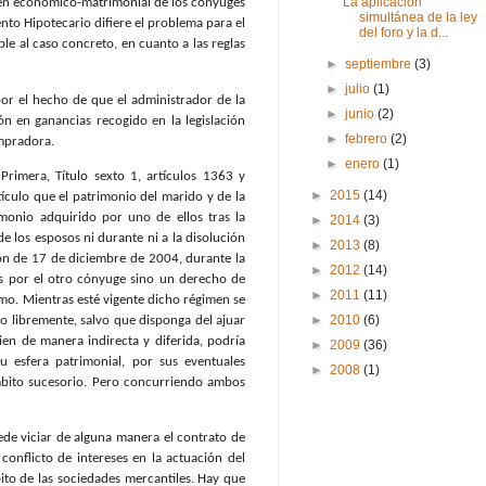
La aplicación
gimen económico-matrimonial de los cónyuges
simultánea de la ley
ento Hipotecario difiere el problema para el
del foro y la d...
e al caso concreto, en cuanto a las reglas
►
septiembre
(3)
►
julio
(1)
 por el hecho de que el administrador de la
►
junio
(2)
n en ganancias recogido en la legislación
►
febrero
(2)
ompradora.
►
enero
(1)
rimera, Título sexto 1, artículos 1363 y
►
2015
(14)
ículo que el patrimonio del marido y de la
monio adquirido por uno de ellos tras la
►
2014
(3)
e los esposos ni durante ni a la disolución
►
2013
(8)
ión de 17 de diciembre de 2004, durante la
►
2012
(14)
os por el otro cónyuge sino un derecho de
►
2011
(11)
ismo. Mientras esté vigente dicho régimen se
►
2010
(6)
o libremente, salvo que disponga del ajuar
ien de manera indirecta y diferida, podría
►
2009
(36)
u esfera patrimonial, por sus eventuales
►
2008
(1)
mbito sucesorio. Pero concurriendo ambos
uede viciar de alguna manera el contrato de
 conflicto de intereses en la actuación del
ito de las sociedades mercantiles. Hay que