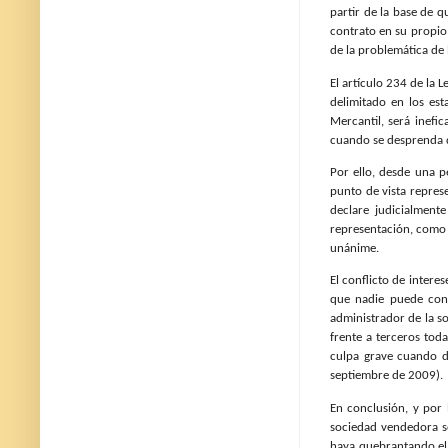
partir de la base de 
contrato en su propio
de la problemática de 
El artículo 234 de la 
delimitado en los est
Mercantil, será inefi
cuando se desprenda de
Por ello, desde una p
punto de vista repres
declare judicialment
representación, como 
unánime.
El conflicto de intere
que nadie puede cont
administrador de la so
frente a terceros tod
culpa grave cuando di
septiembre de 2009).
En conclusión, y por 
sociedad vendedora s
haya quebrantando el 