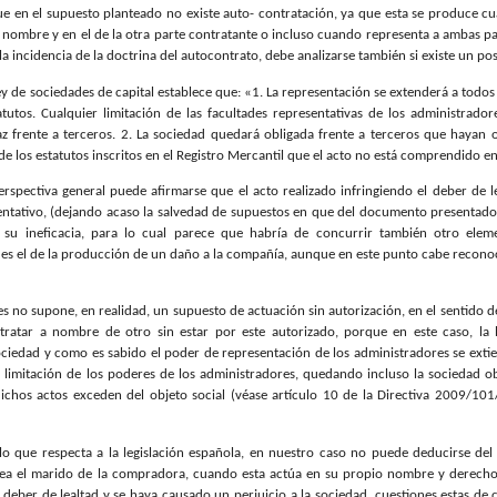
que en el supuesto planteado no existe auto- contratación, ya que esta se produce
 nombre y en el de la otra parte contratante o incluso cuando representa a ambas par
la incidencia de la doctrina del autocontrato, debe analizarse también si existe un pos
Ley de sociedades de capital establece que: «1. La representación se extenderá a todo
atutos. Cualquier limitación de las facultades representativas de los administradore
caz frente a terceros. 2. La sociedad quedará obligada frente a terceros que hayan
 los estatutos inscritos en el Registro Mercantil que el acto no está comprendido en 
erspectiva general puede afirmarse que el acto realizado infringiendo el deber de le
entativo, (dejando acaso la salvedad de supuestos en que del documento presentado 
e su ineficacia, para lo cual parece que habría de concurrir también otro elemen
es el de la producción de un daño a la compañía, aunque en este punto cabe reconoce
ses no supone, en realidad, un supuesto de actuación sin autorización, en el sentido d
ratar a nombre de otro sin estar por este autorizado, porque en este caso, la l
ciedad y como es sabido el poder de representación de los administradores se extien
a limitación de los poderes de los administradores, quedando incluso la sociedad ob
chos actos exceden del objeto social (véase artículo 10 de la Directiva 2009/10
lo que respecta a la legislación española, en nuestro caso no puede deducirse del
ea el marido de la compradora, cuando esta actúa en su propio nombre y derecho,
deber de lealtad y se haya causado un perjuicio a la sociedad, cuestiones estas de c