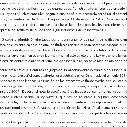
 no contiene un «numerus clausus» de medios de prueba ya que el precepto perm
rse «entre otros medios», por los enumerados. Por otro lado, al igual que en sede ju
e la Ley de Enjuiciamiento Civil, según la cual no sólo es necesario acreditar el cont
e otras, las Sentencias del Tribunal Supremo de 11 de mayo de 1989, 7 de septi
nero de 2011). Es decir, no basta la cita aislada de textos legales extranjeros, si
erpretación actuales atribuidos por la jurisprudencia del respectivo país.
ática de la adquisición efectuada por una alemana hay que partir de lo dispuesto en
ará en el asiento en caso de que los titulares registrales sean personas casadas, e
 acto o contrato que se inscriba afecta a los derechos presentes o futuros de la soc
ersonas cuyo régimen económico-matrimonial esté sujeto a una Ley extranjera la regla
 cierta, de conformidad con el principio de especialidad, no se ve modificada por dic
enerse presente que la entrada en juego de un ordenamiento extranjero no supone la r
que el notario español pueda adoptar una actitud pasiva. De un lado, el artículo 159
autorizante debe indagar la situación de los otorgantes a fin de averiguar si existen 
como exige dicho precepto, testimoniando, en su caso, los aspectos particulares 
nio de 2009). De otro, el notario español está obligado a aplicar la norma de conflic
cuerdo a dicha norma, la ley material que resulte aplicable al régimen económic
do de la ley material extranjera reflejará debidamente en la comparecencia del in
iones patrimoniales entre cónyuges. La aplicación de la legislación alemana queda so
anteriormente el derecho extranjero debe probarse por quien pretenda su aplicació
ecesidad de probar el derecho matrimonial alemán, es cierto que el artículo 92 de