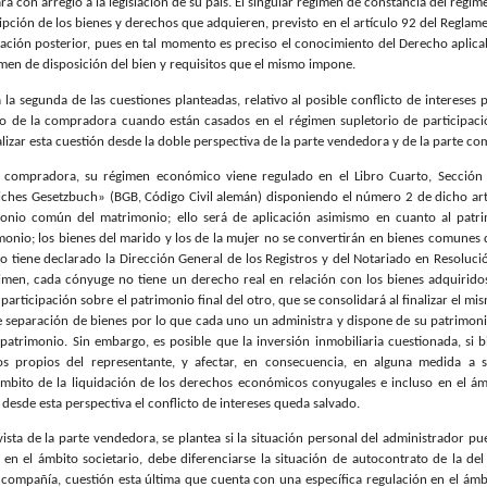
ara con arreglo a la legislación de su país. El singular régimen de constancia del ré
ripción de los bienes y derechos que adquieren, previsto en el artículo 92 del Reglam
ción posterior, pues en tal momento es preciso el conocimiento del Derecho aplicabl
imen de disposición del bien y requisitos que el mismo impone.
a la segunda de las cuestiones planteadas, relativo al posible conflicto de intereses
o de la compradora cuando están casados en el régimen supletorio de participació
izar esta cuestión desde la doble perspectiva de la parte vendedora y de la parte c
a compradora, su régimen económico viene regulado en el Libro Cuarto, Sección P
liches Gesetzbuch» (BGB, Código Civil alemán) disponiendo el número 2 de dicho art
onio común del matrimonio; ello será de aplicación asimismo en cuanto al patri
onio; los bienes del marido y los de la mujer no se convertirán en bienes comunes d
 tiene declarado la Dirección General de los Registros y del Notariado en Resoluc
imen, cada cónyuge no tiene un derecho real en relación con los bienes adquirid
 participación sobre el patrimonio final del otro, que se consolidará al finalizar el m
e separación de bienes por lo que cada uno un administra y dispone de su patrimoni
 patrimonio. Sin embargo, es posible que la inversión inmobiliaria cuestionada, si b
os propios del representante, y afectar, en consecuencia, en alguna medida a s
ámbito de la liquidación de los derechos económicos conyugales e incluso en el á
desde esta perspectiva el conflicto de intereses queda salvado.
ista de la parte vendedora, se plantea si la situación personal del administrador p
 en el ámbito societario, debe diferenciarse la situación de autocontrato de la del
compañía, cuestión esta última que cuenta con una específica regulación en el ámb