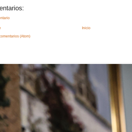
ntarios:
ntario
e
Inicio
comentarios (Atom)