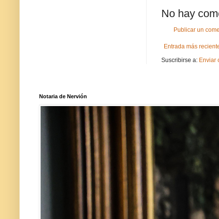
No hay come
Publicar un come
Entrada más recient
Suscribirse a:
Enviar 
Notaria de Nervión