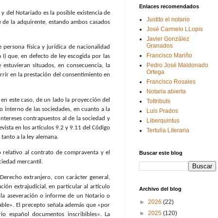
Enlaces recomendados
 y del Notariado es la posible existencia de
Justito el notario
ge de la adquirente, estando ambos casados
José Carmelo LLopis
Javier González
Granados
 persona física y jurídica de nacionalidad
Francisco Mariño
I) que, en defecto de ley escogida por las
Pedro José Maldonado
e estuvieran situados, en consecuencia, la
Ortega
rrir en la prestación del consentimiento en
Francisco Rosales
Notaria abierta
s en este caso, de un lado la proyección del
Tottributs
 interno de las sociedades, en cuanto a la
Luis Prados
ntereses contrapuestos al de la sociedad y
Liberquintus
evista en los artículos 9.2 y 9.11 del Código
Tertulia Literaria
 tanto a la ley alemana.
o relativo al contrato de compraventa y el
Buscar este blog
iedad mercantil.
Derecho extranjero, con carácter general,
ión extrajudicial, en particular al artículo
Archivo del blog
la aseveración o informe de un Notario o
►
2026
(22)
cable». El precepto señala además que «por
►
2025
(120)
rio español documentos inscribibles». La