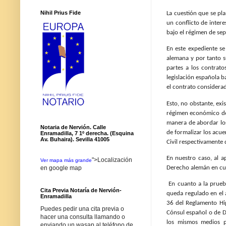
Nihil Prius Fide
La cuestión que se pl
un conflicto de inter
bajo el régimen de se
En este expediente se
alemana y por tanto s
partes a los contrato
legislación española b
el contrato considera
Esto, no obstante, exi
régimen económico del
manera de abordar los
Notaria de Nervión. Calle
de formalizar los acue
Enramadilla, 7 1º derecha. (Esquina
Av. Buhaira). Sevilla 41005
Civil respectivamente q
En nuestro caso, al a
">Localización
Ver mapa más grande
Derecho alemán en cua
en google map
En cuanto a la prueb
Cita Previa Notaría de Nervión-
queda regulado en el a
Enramadilla
36 del Reglamento Hi
Puedes pedir una cita previa o
Cónsul español o de D
hacer una consulta llamando o
los mismos medios po
enviando un wasap al teléfono de