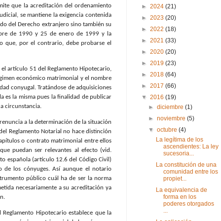
ite que la acreditación del ordenamiento
►
2024
(21)
dicial, se mantiene la exigencia contenida
►
2023
(20)
enido del Derecho extranjero sino también su
►
2022
(18)
embre de 1990 y 25 de enero de 1999 y la
►
2021
(33)
no que, por el contrario, debe probarse el
►
2020
(20)
►
2019
(23)
 el artículo 51 del Reglamento Hipotecario,
►
2018
(64)
l régimen económico matrimonial y el nombre
►
2017
(66)
iedad conyugal. Tratándose de adquisiciones
 es la misma pues la finalidad de publicar
▼
2016
(19)
ha circunstancia.
►
diciembre
(1)
►
noviembre
(5)
enuncia a la determinación de la situación
▼
octubre
(4)
 del Reglamento Notarial no hace distinción
La legítima de los
capítulos o contrato matrimonial entre ellos
ascendientes: La ley
que puedan ser relevantes al efecto (vid.
sucesoria...
to española (artículo 12.6 del Código Civil)
La constitución de una
o de los cónyuges. Así aunque el notario
comunidad entre los
strumento público cuál ha de ser la norma
propiet...
metida necesariamente a su acreditación ya
La equivalencia de
forma en los
n.
poderes otorgados
...
l Reglamento Hipotecario establece que la