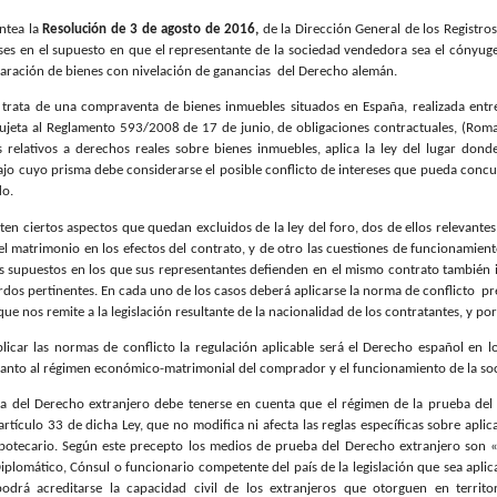
antea la
Resolución de 3 de agosto de 2016,
de la Dirección General de los Registros
eses en el supuesto en que el representante de la sociedad vendedora sea el cónyu
paración de bienes con nivelación de ganancias
del Derecho alemán.
 trata de una compraventa de bienes inmuebles situados en España, realizada entre
ujeta al Reglamento 593/2008 de 17 de junio, de obligaciones contractuales, (Roma 
s relativos a derechos reales sobre bienes inmuebles, aplica la ley del lugar dond
ajo cuyo prisma debe considerarse el posible conflicto de intereses que pueda concu
do.
sten ciertos aspectos que quedan excluidos de la ley del foro, dos de ellos relevante
 matrimonio en los efectos del contrato, y de otro las cuestiones de funcionamiento
 supuestos en los que sus representantes defienden en el mismo contrato también i
rdos pertinentes. En cada uno de los casos deberá aplicarse la norma de conflicto
pr
ue nos remite a la legislación resultante de la nacionalidad de los contratantes, y por
plicar las normas de conflicto la regulación aplicable será el Derecho español en l
nto al régimen económico-matrimonial del comprador y el funcionamiento de la soc
a del Derecho extranjero debe tenerse en cuenta que el régimen de la prueba del 
rtículo 33 de dicha Ley, que no modifica ni afecta las reglas específicas sobre aplicac
potecario. Según este precepto los medios de prueba del Derecho extranjero son «
iplomático, Cónsul o funcionario competente del país de la legislación que sea apli
drá acreditarse la capacidad civil de los extranjeros que otorguen en territo