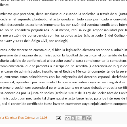
diente.
amientos que preceden, debe señalarse que cuando la sociedad, a través de su junta 
ede en el supuesto planteado, el acto queda en todo caso purificado o convalida
ogía), decayendo las acciones impugnatorias por razón del eventual conflicto de inter
dad no se considera perjudicada -o al menos, rehúsa exigir responsabilidad por 
 mera razón de congruencia con los propios actos (cfr. artículo 6 del Código Civ
os 1309 y 1311 del Código Civil, por analogía).
ectos, debe tenerse en cuenta que, si bien la legislación alemana reconoce al adminis
xpresamente al órgano de administración la facultad de certificar el contenido de 
sultaría exigible de conformidad al derecho español para complementar la competencia
mplementaria, que se presenta a inscripción, se acredita (a diferencia de lo que oc
l cargo de administrador, inscrito en el Registro Mercantil competente, de la perso
ma, extremos estos coincidentes con las exigencias del derecho español, derivánd
a universal, aprueban por unanimidad la operación sobre cuyo acceso registral se
o órgano social- corresponde al gerente actuante en el caso debatido- pues la certi
ensa concedida por la junta de socios (artículo 230.2 de la Ley de Sociedades de Capi
ministrador, aun mediando tal dispensa, si el acto fuese lesivo para los intereses de l
, o si el contenido certificado fuese inveraz, cuestiones cuyo enjuiciamiento competen 
ría Sánchez-Ros Gómez
en
11:05