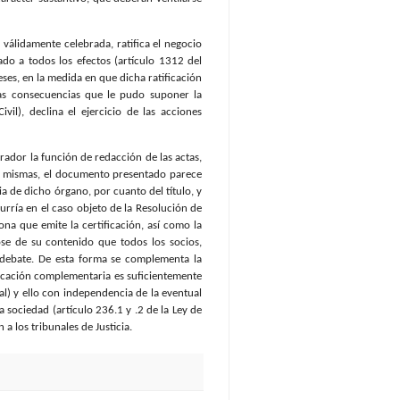
válidamente celebrada, ratifica el negocio
do a todos los efectos (artículo 1312 del
eses, en la medida en que dicha ratificación
las consecuencias que le pudo suponer la
il), declina el ejercicio de las acciones
trador la función de redacción de las actas,
las mismas, el documento presentado parece
 de dicho órgano, por cuanto del título, y
urría en el caso objeto de la Resolución de
na que emite la certificación, así como la
ose de su contenido que todos los socios,
 debate. De esta forma se complementa la
ficación complementaria es suficientemente
tal) y ello con independencia de la eventual
a sociedad (artículo 236.1 y .2 de la Ley de
a los tribunales de Justicia.