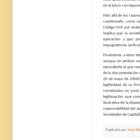
en el juicio correspon
Más allá de los razon
cuestionado, como suc
Código Civil, por anal
implica que la socie
operación- y que, por
impugnatorias (artícul
Finalmente, a estos ef
aunque sin atribuir e
equivalente al que re
de la documentación co
20 de mayo de 2006) e
legitimidad de su fir
constituidos en junt
legitimación -que com
ilustrativa de la disp
responsabilidad del ad
Sociedades de Capital)
Publicado por
José Ma