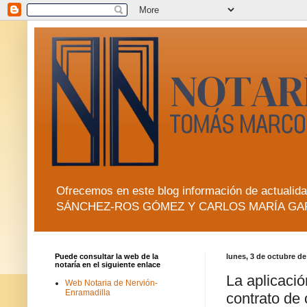
Ofrecemos en este blog información de actua
SÁNCHEZ-ROS GÓMEZ Y CARLOS MARÍA GA
Puede consultar la web de la
lunes, 3 de octubre de
notaría en el siguiente enlace
La aplicació
Web Notaria de Nervión-
Enramadilla
contrato de