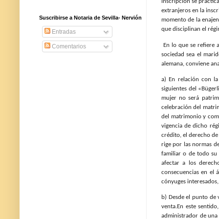
inscripción se practic
extranjeros en la insc
Suscribirse a Notaria de Sevilla- Nervión
momento de la enajena
que disciplinan el rég
Entradas
En lo que se refiere 
Comentarios
sociedad sea el marid
alemana, conviene anal
a) En relación con l
siguientes del «Büger
mujer no será patrim
celebración del matrim
del matrimonio y como
vigencia de dicho rég
crédito, el derecho de
rige por las normas d
familiar o de todo su
afectar a los derech
consecuencias en el 
cónyuges interesados, 
b) Desde el punto de v
venta.En este sentido,
administrador de una 