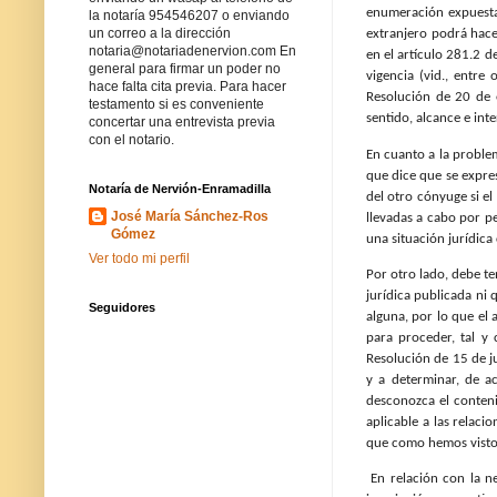
enumeración expuesta
la notaría 954546207 o enviando
un correo a la dirección
extranjero podrá hace
notaria@notariadenervion.com En
en el artículo 281.2 d
general para firmar un poder no
vigencia (vid., entr
hace falta cita previa. Para hacer
Resolución de 20 de e
testamento si es conveniente
sentido, alcance e int
concertar una entrevista previa
con el notario.
En cuanto a la problem
que dice que se expres
Notaría de Nervión-Enramadilla
del otro cónyuge si el
José María Sánchez-Ros
llevadas a cabo por p
Gómez
una situación jurídica
Ver todo mi perfil
Por otro lado, debe t
jurídica publicada ni 
Seguidores
alguna, por lo que el 
para proceder, tal y 
Resolución de 15 de ju
y a determinar, de a
desconozca el conteni
aplicable a las relac
que como hemos visto 
En relación con la n