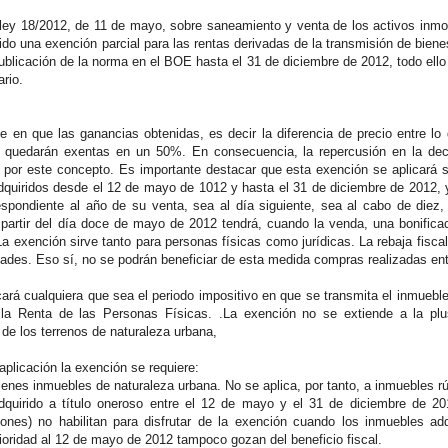
-ley 18/2012, de 11 de mayo, sobre saneamiento y venta de los activos inmobil
ido una exención parcial para las rentas derivadas de la transmisión de bien
 publicación de la norma en el BOE hasta el 31 de diciembre de 2012, todo ello
ario.
e en que las ganancias obtenidas, es decir la diferencia de precio entre lo
 quedarán exentas en un 50%. En consecuencia, la repercusión en la decla
d por este concepto. Es importante destacar que esta exención se aplicará
dquiridos desde el 12 de mayo de 1012 y hasta el 31 de diciembre de 2012, y
rrespondiente al año de su venta, sea al día siguiente, sea al cabo de diez,
artir del día doce de mayo de 2012 tendrá, cuando la venda, una bonificaci
a exención sirve tanto para personas físicas como jurídicas. La rebaja fiscal
ades. Eso sí, no se podrán beneficiar de esta medida compras realizadas entr
ará cualquiera que sea el periodo impositivo en que se transmita el inmueble 
la Renta de las Personas Físicas. .La exención no se extiende a la plu
de los terrenos de naturaleza urbana,
aplicación la exención se requiere:
ienes inmuebles de naturaleza urbana. No se aplica, por tanto, a inmuebles rú
uirido a título oneroso entre el 12 de mayo y el 31 de diciembre de 2012
ones) no habilitan para disfrutar de la exención cuando los inmuebles ad
ioridad al 12 de mayo de 2012 tampoco gozan del beneficio fiscal.