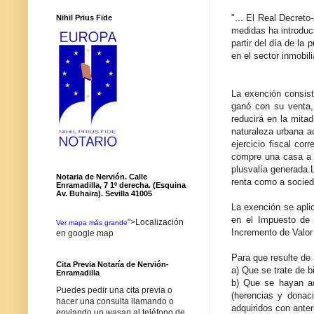
"... El Real Decreto
Nihil Prius Fide
medidas ha introduc
partir del día de la
en el sector inmobili
La exención consist
ganó con su venta,
reducirá en la mita
naturaleza urbana a
ejercicio fiscal co
compre una casa a p
plusvalía generada.L
Notaria de Nervión. Calle
renta como a socied
Enramadilla, 7 1º derecha. (Esquina
Av. Buhaira). Sevilla 41005
La exención se aplic
en el Impuesto de 
">Localización
Ver mapa más grande
Incremento de Valor 
en google map
Para que resulte de 
Cita Previa Notaría de Nervión-
a) Que se trate de b
Enramadilla
b) Que se hayan adq
Puedes pedir una cita previa o
(herencias y donaci
hacer una consulta llamando o
adquiridos con anter
enviando un wasap al teléfono de