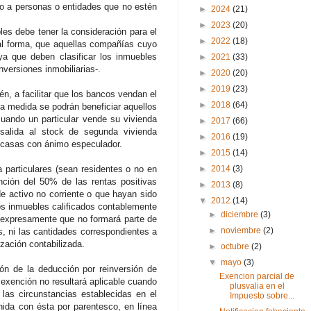
do a personas o entidades que no estén
►
2024
(21)
►
2023
(20)
es debe tener la consideración para el
►
2022
(18)
 tal forma, que aquellas compañías cuyo
 ya que deben clasificar los inmuebles
►
2021
(33)
versiones inmobiliarias-.
►
2020
(20)
►
2019
(23)
n, a facilitar que los bancos vendan el
►
2018
(64)
a medida se podrán beneficiar aquellos
uando un particular vende su vivienda
►
2017
(66)
 salida al stock de segunda vivienda
►
2016
(19)
 casas con ánimo especulador.
►
2015
(14)
 particulares (sean residentes o no en
►
2014
(3)
ción del 50% de las rentas positivas
►
2013
(8)
e activo no corriente o que hayan sido
▼
2012
(14)
los inmuebles calificados contablemente
►
diciembre
(3)
 expresamente que no formará parte de
►
noviembre
(2)
s, ni las cantidades correspondientes a
zación contabilizada.
►
octubre
(2)
▼
mayo
(3)
ón de la deducción por reinversión de
Exencion parcial de
 exención no resultará aplicable cuando
plusvalia en el
las circunstancias establecidas en el
Impuesto sobre...
nida con ésta por parentesco, en línea