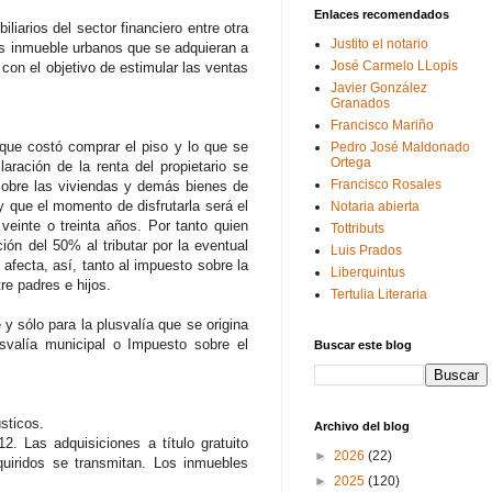
Enlaces recomendados
iarios del sector financiero entre otra
Justito el notario
es inmueble urbanos que se adquieran a
José Carmelo LLopis
 con el objetivo de estimular las ventas
Javier González
Granados
Francisco Mariño
 que costó comprar el piso y lo que se
Pedro José Maldonado
Ortega
ración de la renta del propietario se
Francisco Rosales
 sobre las viviendas y demás bienes de
 que el momento de disfrutarla será el
Notaria abierta
 veinte o treinta años. Por tanto quien
Tottributs
ón del 50% al tributar por la eventual
Luis Prados
 afecta, así, tanto al impuesto sobre la
Liberquintus
e padres e hijos.
Tertulia Literaria
y sólo para la plusvalía que se origina
svalía municipal o Impuesto sobre el
Buscar este blog
sticos.
Archivo del blog
. Las adquisiciones a título gratuito
►
2026
(22)
quiridos se transmitan. Los inmuebles
►
2025
(120)