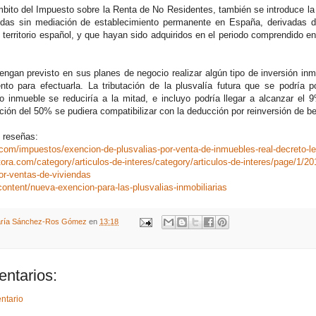
mbito del Impuesto sobre la Renta de No Residentes, también se introduce l
nidas sin mediación de establecimiento permanente en España, derivadas d
 territorio español, y que hayan sido adquiridos en el periodo comprendido e
ngan previsto en sus planes de negocio realizar algún tipo de inversión inmo
to para efectuarla. La tributación de la plusvalía futura que se podría 
o inmueble se reduciría a la mitad, e incluyo podría llegar a alcanzar el
ión del 50% se pudiera compatibilizar con la deducción por reinversión de ben
s reseñas:
.com/impuestos/exencion-de-plusvalias-por-venta-de-inmuebles-real-decreto-l
tora.com/category/articulos-de-interes/category/articulos-de-interes/page/
or-ventas-de-viviendas
ontent/nueva-exencion-para-las-plusvalias-inmobiliarias
ría Sánchez-Ros Gómez
en
13:18
ntarios:
ntario