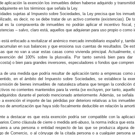
 de aplicación la exención los inmuebles deben haberse adquirido y transmiti
adquirente en los términos que señala la Ley.
tidades sujetas al Impuesto sobre Sociedades, la Ley precisa que los inmuebl
lizado, es decir, no se debe tratar de un activo corriente (existencias). De
tual es la compraventa de inmuebles no podrán aplicar el incentivo fiscal,
tencias – salvo, claro está, aquellos que adquieran para uso propio o como in
está enfocado a revitalizar el anémico mercado inmobiliario español y, tambié
acumulan en sus balances y que erosiona sus cuentas de resultados. De est
as que no van a usar estas casas como vivienda principal. Actualmente, c
 exención del 100% sobre la plusvalía. Por tanto servirá bien para dar
 costa) o bien para grandes inversores, especuladores o fondos que compren
rata de una medida que podría resultar de aplicación tanto a empresas como a
entido, en el ámbito del Impuesto sobre Sociedades, se establece la exen
nsmisión de bienes inmuebles de naturaleza urbana que tengan la condición d
ctivos no corrientes mantenidos para la venta (se excluyen, por tanto, aquel
adquiridos durante el periodo mencionado anteriormente. Además, se señala
 a exención el importe de las pérdidas por deterioro relativas a los inmueble
eso de amortización que haya sido fiscalmente deducible en relación la amorti
te a destacar es que esta exención podría ser compatible con la aplicaci
narios.Como cláusula de cierre o medida anti-abuso, la norma indica que esta
uiera a una persona o entidad respecto de las que se produzca alguna de 
igo de Comercio, o al cónyuge de la citada persona o a cualquier persona u