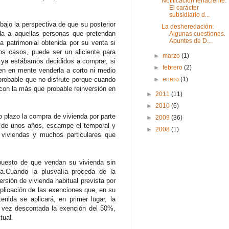
Notificacion fehaciente.
El carácter
subsidiario d...
bajo la perspectiva de que su posterior
La desheredación:
da a aquellas personas que pretendan
Algunas cuestiones.
Apuntes de D...
a patrimonial obtenida por su venta si
os casos, puede ser un aliciente para
►
marzo
(1)
e ya estábamos decididos a comprar, si
►
febrero
(2)
nen en mente venderla a corto ni medio
probable que no disfrute porque cuando
►
enero
(1)
con la más que probable reinversión en
►
2011
(11)
►
2010
(6)
o plazo la compra de vivienda por parte
►
2009
(36)
o de unos años, escampe el temporal y
►
2008
(1)
e viviendas y muchos particulares que
supuesto de que vendan su vivienda sin
a.Cuando la plusvalía proceda de la
ersión de vivienda habitual prevista por
aplicación de las exenciones que, en su
enida se aplicará, en primer lugar, la
a vez descontada la exención del 50%,
tual.