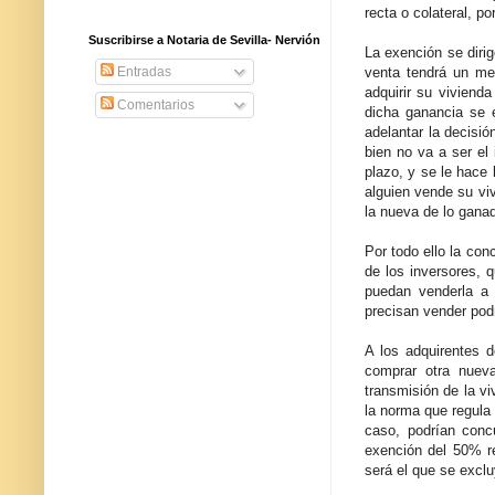
recta o colateral, p
Suscribirse a Notaria de Sevilla- Nervión
La exención se dirig
venta tendrá un me
Entradas
adquirir su viviend
Comentarios
dicha ganancia se 
adelantar la decisi
bien no va a ser el
plazo, y se le hace
alguien vende su vi
la nueva de lo gana
Por todo ello la con
de los inversores, 
puedan venderla a 
precisan vender podr
A los adquirentes d
comprar otra nueva
transmisión de la vi
la norma que regula 
caso, podrían concu
exención del 50% re
será el que se exclu