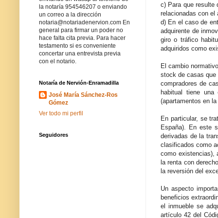
c) Para que resulte
la notaría 954546207 o enviando
relacionadas con el 
un correo a la dirección
d) En el caso de en
notaria@notariadenervion.com En
general para firmar un poder no
adquirente de inmovi
hace falta cita previa. Para hacer
giro o tráfico habi
testamento si es conveniente
adquiridos como exis
concertar una entrevista previa
con el notario.
El cambio normativo 
stock de casas que 
compradores de cas
Notaría de Nervión-Enramadilla
habitual tiene una
José María Sánchez-Ros
(apartamentos en la
Gómez
Ver todo mi perfil
En particular, se t
España). En este s
Seguidores
derivadas de la tra
clasificados como a
como existencias), 
la renta con derecho
la reversión del exc
Un aspecto importan
beneficios extraordi
el inmueble se adq
artículo 42 del Cód