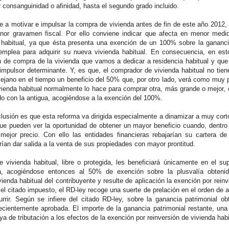
or consanguinidad o afinidad, hasta el segundo grado incluido.
e a motivar e impulsar la compra de vivienda antes de fin de este año 2012, 
nor gravamen fiscal. Por ello conviene indicar que afecta en menor medi
a habitual, ya que ésta presenta una exención de un 100% sobre la gananci
emplea para adquirir su nueva vivienda habitual. En consecuencia, en est
ón de compra de la vivienda que vamos a dedicar a residencia habitual y qu
 impulsor determinante. Y, es que, el comprador de vivienda habitual no tie
 lejano en el tiempo un beneficio del 50% que, por otro lado, verá como muy 
vienda habitual normalmente lo hace para comprar otra, más grande o mejor, 
do con la antigua, acogiéndose a la exención del 100%.
clusión es que esta reforma va dirigida especialmente a dinamizar a muy cort
que pueden ver la oportunidad de obtener un mayor beneficio cuando, dentr
mejor precio. Con ello las entidades financieras rebajarían su cartera d
ían dar salida a la venta de sus propiedades con mayor prontitud.
e vivienda habitual, libre o protegida, les beneficiará únicamente en el 
, acogiéndose entonces al 50% de exención sobre la plusvalía obtenid
vienda habitual del contribuyente y resulte de aplicación la exención por reinv
el citado impuesto, el RD-ley recoge una suerte de prelación en el orden de 
rrir. Según se infiere del citado RD-ley, sobre la ganancia patrimonial obt
cientemente aprobada. El importe de la ganancia patrimonial restante, un
ya de tributación a los efectos de la exención por reinversión de vivienda habi