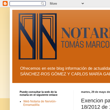
Ofrecemos en este blog información de actua
SÁNCHEZ-ROS GÓMEZ Y CARLOS MARÍA GA
Puede consultar la web de la
martes, 29 de mayo de
notaría en el siguiente enlace
Exencion par
Web Notaria de Nervión-
Enramadilla
18/2012 de 1