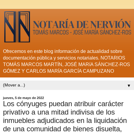
Ofrecemos en este blog información de actualidad sobre
documentación pública y servicios notariales. NOTARIOS
TOMÁS MARCOS MARTÍN, JOSÉ MARíA SÁNCHEZ-ROS
GÓMEZ Y CARLOS MARÍA GARCÍA CAMPUZANO
▼
jueves, 5 de mayo de 2022
Los cónyuges puedan atribuir carácter
privativo a una mitad indivisa de los
inmuebles adjudicados en la liquidación
de una comunidad de bienes disuelta,