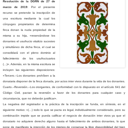
Resolución de la DGRN de 27 de
marzo de 2019
: Por el presente
recurso se pretende la inscripción de
una escritura mediante la cual los
cónyuges propietarios de determina
finca donan la nuda propiedad de la
misma a su hija, «reservándose los
donantes el usufructo vitalicio sucesivo
y simultáneo de dicha finca, el cual se
consolidará con el pleno dominio al
fallecimiento de los usufructuarios
(…)». Además, en la misma escritura se
incluyen las siguientes disposiciones:
«Tercero.–Los donantes prohíben a la
donataria disponer de la finca donada, por actos inter vivos durante la vida de los donantes.
Cuarto.–Reversión.–Los otorgantes, de conformidad con lo dispuesto en el artículo 641 del
Código Civil, pactan la reversión a favor de los donantes para cualquier caso y
circunstancia, que no deberán justificar».
La negativa del registrador a la práctica de la inscripción se funda, en síntesis, en el
siguiente motivo: «(…) todo lo que se pacta es legal, individualmente considerado, pero su
combinación impide que se pueda calificar el negocio de donación inter vivos ya que el
donatario no adquiere derecho alguno hasta el fallecimiento de ambos donantes, lo que
pone de manifiesto la intención de los mismos de conservar la libre disponibilidad del bien