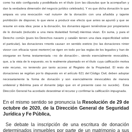
como ha sido configurada y posibilitada en el título (con las cláusulas que la acompañan y
dan la verdadera dimensión del negocio jurídico celebrado). Y es que dicha donación lo que
ampara es una revocación «ad nutum» de la donación con una añadida y tajante
prohibición de disponer, lo que viene a producir ese efecto que antes se apuntó y que se
resume en esta idea: pese a la donación, los donantes siguen teniéndose por propietarios
de lo donado (reducido a una mera titularidad formal) mientras vivan. En suma, y para el
Derecho común (pues los Derechos navarro y catalán tienen una clara especificidad sobre
el particular), las donaciones «mortis causa» en sentido estricto (no las donaciones «inter
vivos» con eficacia «post mortem») se rigen en todo por las reglas de los legados y han de
otorgarse en forma testamentaria –no de donación–, siendo esencialmente revocables,
que, a la vista de lo expuesto, es lo realmente plasmado en el título cuya calificación motiva
este recurso, no teniendo por tanto acceso al Registro de la Propiedad. El resto de
donaciones se regirían por lo dispuesto en el artículo 621 del Código Civil, deben adoptar
necesariamente la forma de donación y son esencialmente irrevocables de manera
unilateral y libérrima para el donante (algo que en el presente caso no sucede).
Esta
Dirección General ha acordado desestimar el recurso y confirmar la calificación impugnada.
En el mismo sentido se pronuncia la
Resolución de 29 de
octubre de 2020, de la Dirección General de Seguridad
Jurídica y Fe Pública,
S
e debate la inscripción de una escritura de donación
determinados inmuebles por parte de un matrimonio a sus