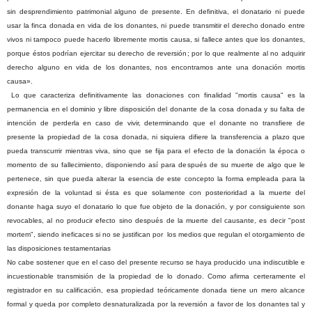
sin desprendimiento patrimonial alguno de presente. En definitiva, el donatario ni puede
usar la finca donada en vida de los donantes, ni puede transmitir el derecho donado entre
vivos ni tampoco puede hacerlo libremente mortis causa, si fallece antes que los donantes,
porque éstos podrían ejercitar su derecho de reversión; por lo que realmente al no adquirir
derecho alguno en vida de los donantes, nos encontramos ante una donación mortis
causa».
Lo que caracteriza definitivamente las donaciones con finalidad "mortis causa" es la
permanencia en el dominio y libre disposición del donante de la cosa donada y su falta de
intención de perderla en caso de vivir, determinando que el donante no transfiere de
presente la propiedad de la cosa donada, ni siquiera difiere la transferencia a plazo que
pueda transcurrir mientras viva, sino que se fija para el efecto de la donación la época o
momento de su fallecimiento, disponiendo así para después de su muerte de algo que le
pertenece, sin que pueda alterar la esencia de este concepto la forma empleada para la
expresión de la voluntad si ésta es que solamente con posterioridad a la muerte del
donante haga suyo el donatario lo que fue objeto de la donación, y por consiguiente son
revocables, al no producir efecto sino después de la muerte del causante, es decir "post
mortem", siendo ineficaces si no se justifican por
los medios que regulan el otorgamiento de
las disposiciones testamentarias
No cabe sostener que en el caso del presente recurso se haya producido una indiscutible e
incuestionable transmisión de la propiedad de lo donado. Como afirma certeramente el
registrador en su calificación, esa propiedad teóricamente donada tiene un mero alcance
formal y queda por completo desnaturalizada por la reversión a favor de los donantes tal y