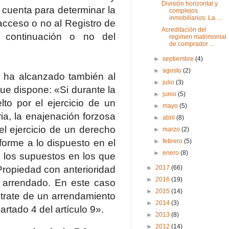
División horizontal y
 cuenta para determinar la
complejos
inmobiliarios: La ...
 acceso o no al Registro de
Acreditación del
 continuación o no del
regimen matrimonial
de comprador ...
►
septiembre
(4)
►
agosto
(2)
 ha alcanzado también al
►
julio
(3)
que dispone: «Si durante la
►
junio
(5)
to por el ejercicio de un
►
mayo
(5)
ria, la enajenación forzosa
►
abril
(8)
el ejercicio de un derecho
►
marzo
(2)
orme a lo dispuesto en el
►
febrero
(5)
►
enero
(8)
n los supuestos en los que
Propiedad con anterioridad
►
2017
(66)
►
2016
(19)
l arrendado. En este caso
►
2015
(14)
 trate de un arrendamiento
►
2014
(3)
artado 4 del artículo 9».
►
2013
(8)
►
2012
(14)