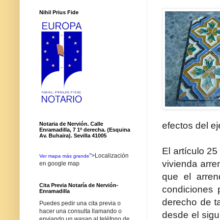
Nihil Prius Fide
efectos del e
Notaria de Nervión. Calle
Enramadilla, 7 1º derecha. (Esquina
Av. Buhaira). Sevilla 41005
El artículo 2
">Localización
Ver mapa más grande
vivienda arre
en google map
que el arren
Cita Previa Notaría de Nervión-
condiciones p
Enramadilla
derecho de ta
Puedes pedir una cita previa o
hacer una consulta llamando o
desde el sigu
enviando un wasap al teléfono de