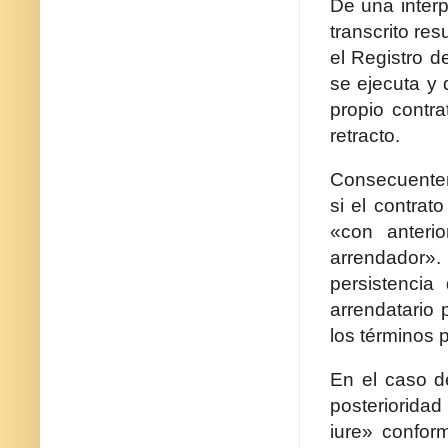
De una interp
transcrito res
el Registro d
se ejecuta y 
propio contr
retracto.
Consecuenteme
si el contrat
«con anteri
arrendador». 
persistencia
arrendatario 
los términos p
En el caso d
posterioridad
iure» confor