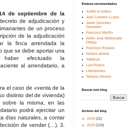
Enlaces recomendados
Justito el notario
4 de septiembre de la
José Carmelo LLopis
decreto de adjudicación y
Javier González
Granados
dimanantes de un proceso
Francisco Mariño
ripción de la adjudicación
Pedro José Maldonado
ar la finca arrendada la
Ortega
Francisco Rosales
o que se debe aportar una
Notaria abierta
de haber efectuado la
Tottributs
aciente al arrendatario, a
Luis Prados
Liberquintus
Tertulia Literaria
ra el caso de «venta de la
Buscar este blog
 distinto del de vivienda)
e sobre la misma, en las
datario podrá ejercitar un
Archivo del blog
a días naturales, a contar
►
2026
(22)
decisión de vender (…). 3.
►
2025
(120)