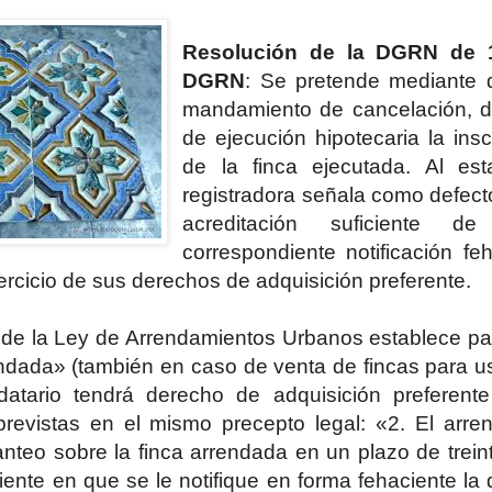
Resolución de la DGRN de 1
DGRN
: Se pretende mediante 
mandamiento de cancelación, 
de ejecución hipotecaria la insc
de la finca ejecutada. Al est
registradora señala como defect
acreditación suficiente 
correspondiente notificación feh
jercicio de sus derechos de adquisición preferente.
5 de la Ley de Arrendamientos Urbanos establece pa
ndada» (también en caso de venta de fincas para uso
datario tendrá derecho de adquisición preferent
revistas en el mismo precepto legal: «2. El arren
nteo sobre la finca arrendada en un plazo de treint
iente en que se le notifique en forma fehaciente la 