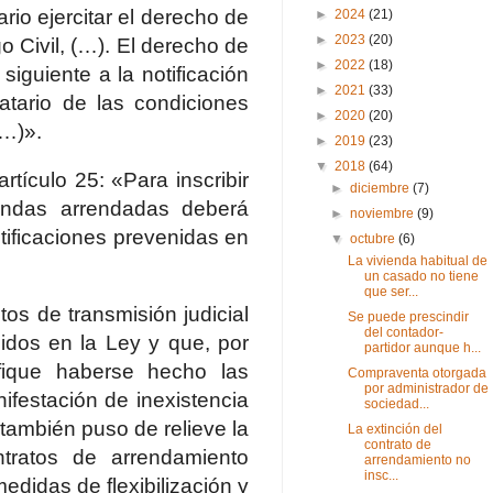
ario ejercitar el derecho de
►
2024
(21)
►
2023
(20)
go Civil, (…). El derecho de
►
2022
(18)
siguiente a la notificación
►
2021
(33)
atario de las condiciones
►
2020
(20)
(…)».
►
2019
(23)
▼
2018
(64)
tículo 25: «Para inscribir
►
diciembre
(7)
iendas arrendadas deberá
►
noviembre
(9)
otificaciones prevenidas en
▼
octubre
(6)
La vivienda habitual de
un casado no tiene
que ser...
os de transmisión judicial
Se puede prescindir
del contador-
cidos en la Ley y que, por
partidor aunque h...
ifique haberse hecho las
Compraventa otorgada
por administrador de
nifestación de inexistencia
sociedad...
también puso de relieve la
La extinción del
contrato de
ratos de arrendamiento
arrendamiento no
insc...
edidas de flexibilización y