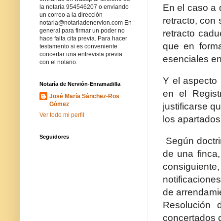
En el caso a q
la notaría 954546207 o enviando
un correo a la dirección
retracto, con 
notaria@notariadenervion.com En
general para firmar un poder no
retracto cadu
hace falta cita previa. Para hacer
que en forma
testamento si es conveniente
concertar una entrevista previa
esenciales en
con el notario.
Y el aspecto 
Notaría de Nervión-Enramadilla
en el Regist
José María Sánchez-Ros
Gómez
justificarse 
Ver todo mi perfil
los apartados 
Seguidores
Según doctri
de una finca,
consiguiente
notificacione
de arrendamie
Resolución 
concertados c