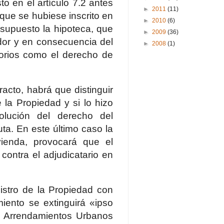
to en el artículo 7.2 antes
►
2011
(11)
 que se hubiese inscrito en
►
2010
(6)
 supuesto la hipoteca, que
►
2009
(36)
ador y en consecuencia del
►
2008
(1)
orios como el derecho de
acto, habrá que distinguir
 la Propiedad y si lo hizo
olución del derecho del
ta. En este último caso la
vienda, provocará que el
contra el adjudicatario en
istro de la Propiedad con
miento se extinguirá «ipso
de Arrendamientos Urbanos