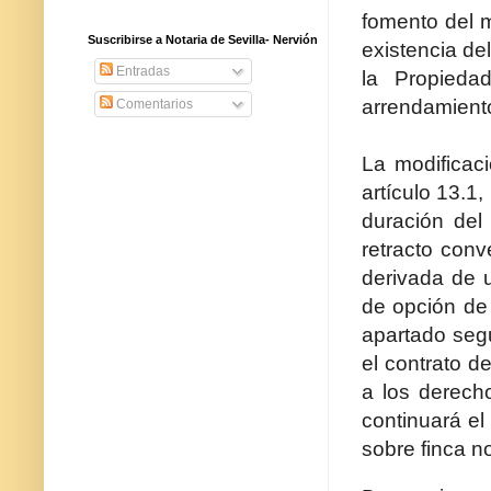
fomento del m
Suscribirse a Notaria de Sevilla- Nervión
existencia de
Entradas
la Propieda
arrendamiento 
Comentarios
La modificac
artículo 13.1,
duración del
retracto conv
derivada de u
de opción de
apartado segu
el contrato d
a los derech
continuará el
sobre finca no