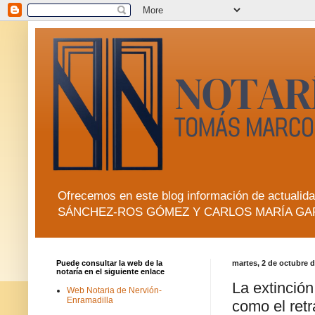
Ofrecemos en este blog información de actua
SÁNCHEZ-ROS GÓMEZ Y CARLOS MARÍA GA
Puede consultar la web de la
martes, 2 de octubre 
notaría en el siguiente enlace
La extinción
Web Notaria de Nervión-
Enramadilla
como el retr