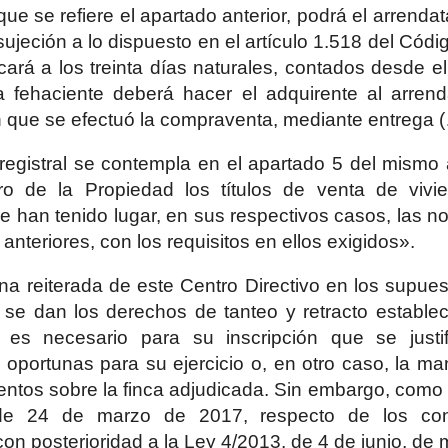
ue se refiere el apartado anterior, podrá el arrendat
sujeción a lo dispuesto en el artículo 1.518 del Códi
cará a los treinta días naturales, contados desde el 
 fehaciente deberá hacer el adquirente al arrend
 que se efectuó la compraventa, mediante entrega 
registral se contempla en el apartado 5 del mismo ar
ro de la Propiedad los títulos de venta de viv
que han tenido lugar, en sus respectivos casos, las n
anteriores, con los requisitos en ellos exigidos».
na reiterada de este Centro Directivo en los supuest
 se dan los derechos de tanteo y retracto estable
, es necesario para su inscripción que se just
s oportunas para su ejercicio o, en otro caso, la ma
ntos sobre la finca adjudicada. Sin embargo, como 
de 24 de marzo de 2017, respecto de los cont
on posterioridad a la Ley 4/2013, de 4 de junio, de m